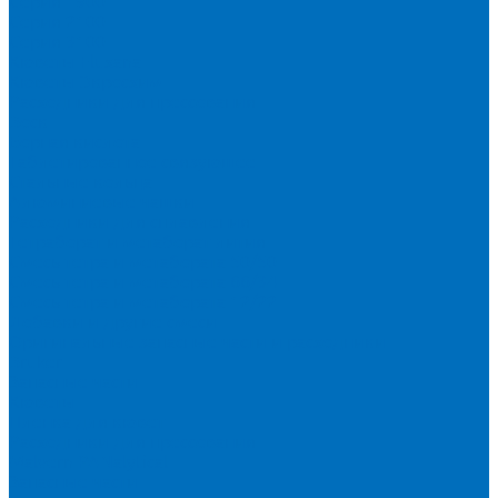
Серия 1900
Серия 2100
Серия 3100
Кюветы Fluxana
Кюветы Экросхим
Расходники для прессования
Воск
Борная кислота
Таблетированное связующее
Стальные кольца
Алюминиевые чашки
Расходники для сплавления
Тетраборат и метаборат лития
Смесь тетра и метабората 50/50
Смесь тетра и метабората 66/34
Смесь тетра и метабората 12/22
Добавки и другие смеси
Оригинальные запасные части и расходники
Bruker
Запасные части
Кюветы
Пленка для кювет
Расходники для прессования
Malvern PANalytical
Запасные части