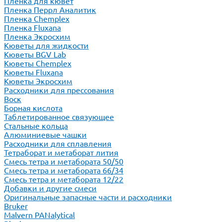
Пленка для кювет
Пленка Перрл Аналитик
Пленка Chemplex
Пленка Fluxana
Пленка Экросхим
Кюветы для жидкости
Кюветы BGV Lab
Кюветы Chemplex
Кюветы Fluxana
Кюветы Экросхим
Расходники для прессования
Воск
Борная кислота
Таблетированное связующее
Стальные кольца
Алюминиевые чашки
Расходники для сплавления
Тетраборат и метаборат лития
Смесь тетра и метабората 50/50
Смесь тетра и метабората 66/34
Смесь тетра и метабората 12/22
Добавки и другие смеси
Оригинальные запасные части и расходники
Bruker
Malvern PANalytical