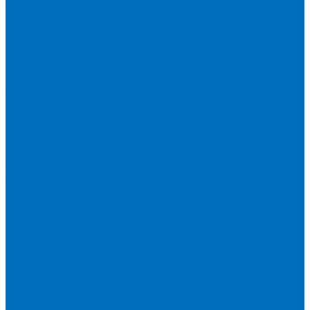
Spectro
Thermo Scientific
Запасные части и расходники ОЕМ
Вакуумное масло
Вакуумный насос
Водяной насос
Деионизирующая смола
Химические реактивы
Измельчители и пресса
Вибрационная мельница
Пресс
Щековые дробилки
Дополнительные аксессуары
Измерение ППП
Миксер для связующего
Компания
История
Новости
Клиенты
Бренды
Инвесторам
Политика конфиденциальности
Контакты
Реквизиты
Оплата