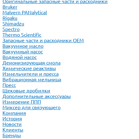
Оригинальные запасные части и расходники
Bruker
Malvern PANalytical
Rigaku
Shimadzu
Spectro
Thermo Scientific
Запасные части и расходники ОЕМ
Вакуумное масло
Вакуумный насос
Водяной насос
Деионизирующая смола
Химические реактивы
Измельчители и пресса
Вибрационная мельница
Пресс
Щековые дробилки
Дополнительные аксессуары
Измерение ППП
Миксер для связующего
Компания
История
Новости
Клиенты
Бренды