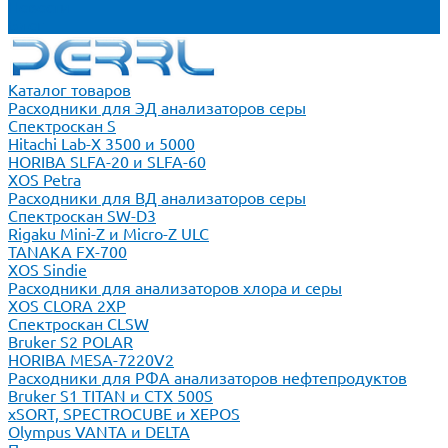
Новости
Блог
Каталог товаров
Расходники для ЭД анализаторов серы
Спектроскан S
Hitachi Lab-X 3500 и 5000
HORIBA SLFA-20 и SLFA-60
XOS Petra
Расходники для ВД анализаторов серы
Спектроскан SW-D3
Rigaku Mini-Z и Micro-Z ULC
TANAKA FX-700
XOS Sindie
Расходники для анализаторов хлора и серы
XOS CLORA 2XP
Спектроскан CLSW
Bruker S2 POLAR
HORIBA MESA-7220V2
Расходники для РФА анализаторов нефтепродуктов
Bruker S1 TITAN и CTX 500S
xSORT, SPECTROCUBE и XEPOS
Olympus VANTA и DELTA