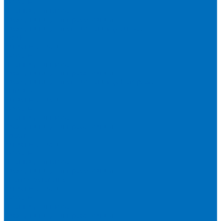
Кюветы
Пленка для кювет
Расходники для прессования
Расходники для сплавления (Claisse)
Rigaku
Запасные части
Кюветы
Пленка для кювет
Расходники для прессования
Расходники для сплавления (Chemplex)
Shimadzu
Запасные части
Кюветы
Пленка для кювет
Расходники для прессования
Spectro
Запасные части
Кюветы
Пленка для кювет
Расходники для прессования
Thermo Scientific
Запасные части
Кюветы
Пленка для кювет
Расходники для прессования