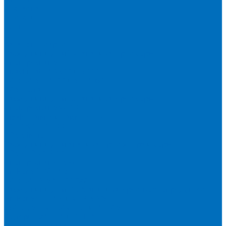
Доставка
Новости
Блог
...
Каталог товаров
Расходники для ЭД анализаторов серы
Спектроскан S
Hitachi Lab-X 3500 и 5000
HORIBA SLFA-20 и SLFA-60
XOS Petra
Расходники для ВД анализаторов серы
Спектроскан SW-D3
Rigaku Mini-Z и Micro-Z ULC
TANAKA FX-700
XOS Sindie
Расходники для анализаторов хлора и серы
XOS CLORA 2XP
Спектроскан CLSW
Bruker S2 POLAR
HORIBA MESA-7220V2
Расходники для РФА анализаторов нефтепродуктов
Bruker S1 TITAN и CTX 500S
xSORT, SPECTROCUBE и XEPOS
Olympus VANTA и DELTA
Пленка для кювет