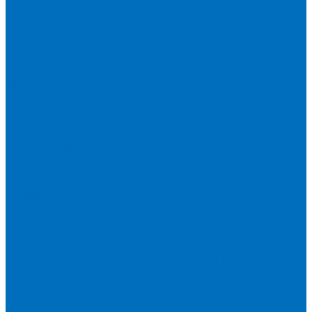
Пленка Chemplex
Пленка Fluxana
Пленка Экросхим
Кюветы для жидкости
Кюветы BGV Lab
Кюветы Chemplex
Кюветы Fluxana
Кюветы Экросхим
Расходники для прессования
Воск
Борная кислота
Таблетированное связующее
Стальные кольца
Алюминиевые чашки
Расходники для сплавления
Тетраборат и метаборат лития
Смесь тетра и метабората 50/50
Смесь тетра и метабората 66/34
Смесь тетра и метабората 12/22
Добавки и другие смеси
Оригинальные запасные части и расходники
Bruker
Malvern PANalytical
Rigaku
Shimadzu