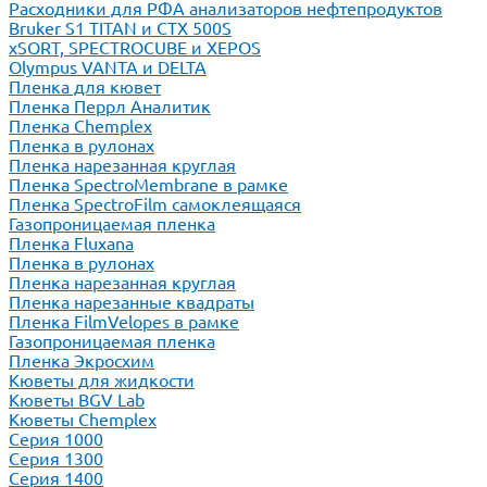
Расходники для РФА анализаторов нефтепродуктов
Bruker S1 TITAN и CTX 500S
xSORT, SPECTROCUBE и XEPOS
Olympus VANTA и DELTA
Пленка для кювет
Пленка Перрл Аналитик
Пленка Chemplex
Пленка в рулонах
Пленка нарезанная круглая
Пленка SpectroMembrane в рамке
Пленка SpectroFilm самоклеящаяся
Газопроницаемая пленка
Пленка Fluxana
Пленка в рулонах
Пленка нарезанная круглая
Пленка нарезанные квадраты
Пленка FilmVelopes в рамке
Газопроницаемая пленка
Пленка Экросхим
Кюветы для жидкости
Кюветы BGV Lab
Кюветы Chemplex
Серия 1000
Серия 1300
Серия 1400