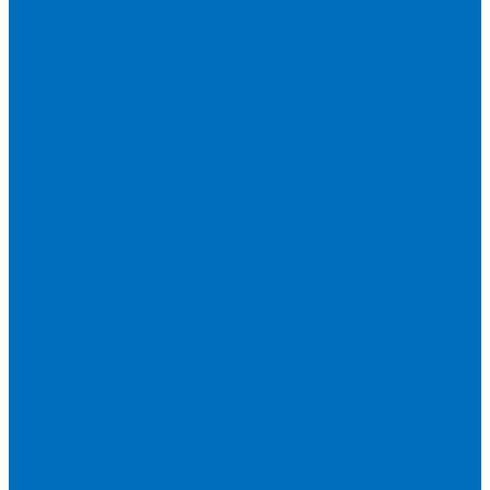
Расходники для сплавления (SPEX)
Запасные части и расходники ОЕМ
Вакуумное масло
Вакуумный насос
Водяной насос
Деионизирующая смола
Химические реактивы
Измельчители и пресса
Вибрационная мельница
Пресс
Щековые дробилки
Дополнительные аксессуары
Измерение ППП
Миксер для связующего
Компания
История
Новости
Клиенты
Бренды
Инвесторам
Политика конфиденциальности
Контакты
Реквизиты
Оплата
Доставка