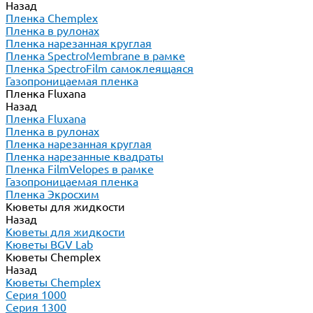
Назад
Пленка Chemplex
Пленка в рулонах
Пленка нарезанная круглая
Пленка SpectroMembrane в рамке
Пленка SpectroFilm самоклеящаяся
Газопроницаемая пленка
Пленка Fluxana
Назад
Пленка Fluxana
Пленка в рулонах
Пленка нарезанная круглая
Пленка нарезанные квадраты
Пленка FilmVelopes в рамке
Газопроницаемая пленка
Пленка Экросхим
Кюветы для жидкости
Назад
Кюветы для жидкости
Кюветы BGV Lab
Кюветы Chemplex
Назад
Кюветы Chemplex
Серия 1000
Серия 1300