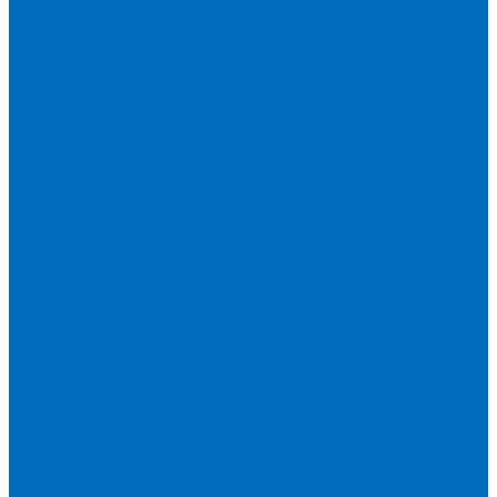
Пленка Перрл Аналитик
Пленка Chemplex
Пленка в рулонах
Пленка нарезанная круглая
Пленка SpectroMembrane в рамке
Пленка SpectroFilm самоклеящаяся
Газопроницаемая пленка
Пленка Fluxana
Пленка в рулонах
Пленка нарезанная круглая
Пленка нарезанные квадраты
Пленка FilmVelopes в рамке
Газопроницаемая пленка
Пленка Экросхим
Кюветы для жидкости
Кюветы BGV Lab
Кюветы Chemplex
Серия 1000
Серия 1300
Серия 1400
Серия 1500
Серия 1600
Серия 1700
Серия 1800