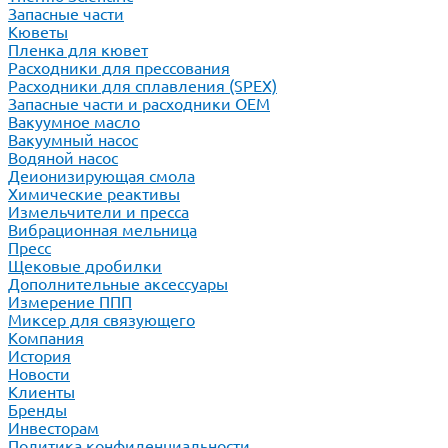
Запасные части
Кюветы
Пленка для кювет
Расходники для прессования
Расходники для сплавления (SPEX)
Запасные части и расходники ОЕМ
Вакуумное масло
Вакуумный насос
Водяной насос
Деионизирующая смола
Химические реактивы
Измельчители и пресса
Вибрационная мельница
Пресс
Щековые дробилки
Дополнительные аксессуары
Измерение ППП
Миксер для связующего
Компания
История
Новости
Клиенты
Бренды
Инвесторам
Политика конфиденциальности