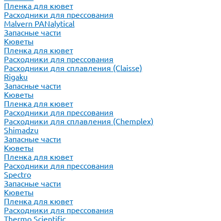
Пленка для кювет
Расходники для прессования
Malvern PANalytical
Запасные части
Кюветы
Пленка для кювет
Расходники для прессования
Расходники для сплавления (Claisse)
Rigaku
Запасные части
Кюветы
Пленка для кювет
Расходники для прессования
Расходники для сплавления (Chemplex)
Shimadzu
Запасные части
Кюветы
Пленка для кювет
Расходники для прессования
Spectro
Запасные части
Кюветы
Пленка для кювет
Расходники для прессования
Thermo Scientific