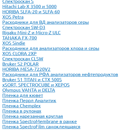
Спектроскан S
Hitachi Lab-X 3500 и 5000
HORIBA SLFA-20 и SLFA-60
XOS Petra
Расходники для ВД анализаторов серы
Спектроскан SW-D3
Rigaku Mini-Z и Micro-Z ULC
TANAKA FX-700
XOS Sindie
Расходники для анализаторов хлора и серы
XOS CLORA 2XP
Спектроскан CLSW
Bruker S2 POLAR
HORIBA MESA-7220V2
Расходники для РФА анализаторов нефтепродуктов
Bruker S1 TITAN и CTX 500S
xSORT, SPECTROCUBE и XEPOS
Olympus VANTA и DELTA
Пленка для кювет
Пленка Перрл Аналитик
Пленка Chemplex
Пленка в рулонах
Пленка нарезанная круглая
Пленка SpectroMembrane в рамке
Пленка SpectroFilm самоклеящаяся