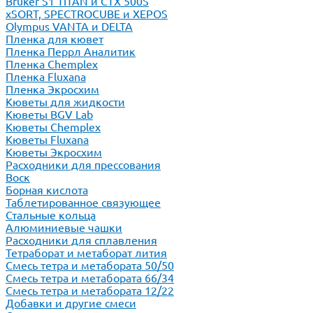
Bruker S1 TITAN и CTX 500S
xSORT, SPECTROCUBE и XEPOS
Olympus VANTA и DELTA
Пленка для кювет
Пленка Перрл Аналитик
Пленка Chemplex
Пленка Fluxana
Пленка Экросхим
Кюветы для жидкости
Кюветы BGV Lab
Кюветы Chemplex
Кюветы Fluxana
Кюветы Экросхим
Расходники для прессования
Воск
Борная кислота
Таблетированное связующее
Стальные кольца
Алюминиевые чашки
Расходники для сплавления
Тетраборат и метаборат лития
Смесь тетра и метабората 50/50
Смесь тетра и метабората 66/34
Смесь тетра и метабората 12/22
Добавки и другие смеси