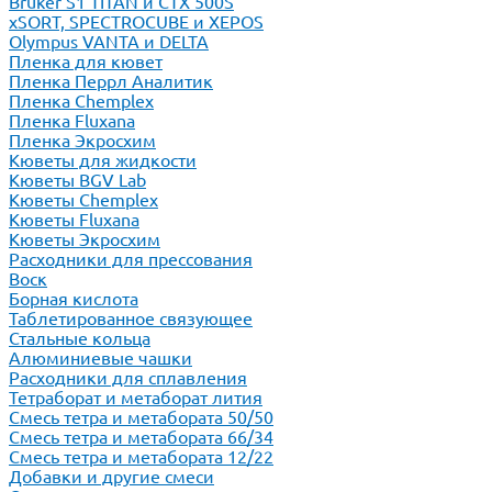
Bruker S1 TITAN и CTX 500S
xSORT, SPECTROCUBE и XEPOS
Olympus VANTA и DELTA
Пленка для кювет
Пленка Перрл Аналитик
Пленка Chemplex
Пленка Fluxana
Пленка Экросхим
Кюветы для жидкости
Кюветы BGV Lab
Кюветы Chemplex
Кюветы Fluxana
Кюветы Экросхим
Расходники для прессования
Воск
Борная кислота
Таблетированное связующее
Стальные кольца
Алюминиевые чашки
Расходники для сплавления
Тетраборат и метаборат лития
Смесь тетра и метабората 50/50
Смесь тетра и метабората 66/34
Смесь тетра и метабората 12/22
Добавки и другие смеси