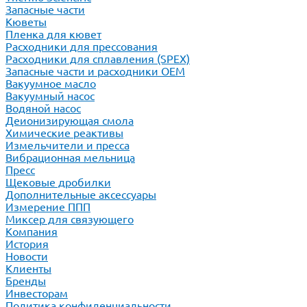
Запасные части
Кюветы
Пленка для кювет
Расходники для прессования
Расходники для сплавления (SPEX)
Запасные части и расходники ОЕМ
Вакуумное масло
Вакуумный насос
Водяной насос
Деионизирующая смола
Химические реактивы
Измельчители и пресса
Вибрационная мельница
Пресс
Щековые дробилки
Дополнительные аксессуары
Измерение ППП
Миксер для связующего
Компания
История
Новости
Клиенты
Бренды
Инвесторам
Политика конфиденциальности