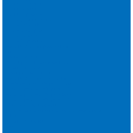
Пленка Chemplex
Пленка Fluxana
Пленка Экросхим
Кюветы для жидкости
Кюветы BGV Lab
Кюветы Chemplex
Кюветы Fluxana
Кюветы Экросхим
Расходники для прессования
Воск
Борная кислота
Таблетированное связующее
Стальные кольца
Алюминиевые чашки
Расходники для сплавления
Тетраборат и метаборат лития
Смесь тетра и метабората 50/50
Смесь тетра и метабората 66/34
Смесь тетра и метабората 12/22
Добавки и другие смеси
Оригинальные запасные части и расходники
Bruker
Malvern PANalytical
Rigaku
Shimadzu