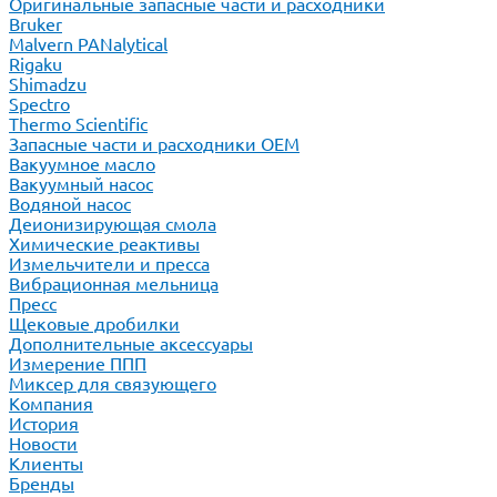
Оригинальные запасные части и расходники
Bruker
Malvern PANalytical
Rigaku
Shimadzu
Spectro
Thermo Scientific
Запасные части и расходники ОЕМ
Вакуумное масло
Вакуумный насос
Водяной насос
Деионизирующая смола
Химические реактивы
Измельчители и пресса
Вибрационная мельница
Пресс
Щековые дробилки
Дополнительные аксессуары
Измерение ППП
Миксер для связующего
Компания
История
Новости
Клиенты
Бренды