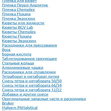
Пленка для кювет
Пленка Перрл Аналитик
Пленка Chemplex
Пленка Fluxana
Пленка Экросхим
Кюветы для жидкости
Кюветы BGV Lab
Кюветы Chemplex
Кюветы Fluxana
Кюветы Экросхим
Расходники для прессования
Воск
Борная кислота
Таблетированное связующее
Стальные кольца
Алюминиевые чашки
Расходники для сплавления
Тетраборат и метаборат лития
Смесь тетра и метабората 50/50
Смесь тетра и метабората 66/34
Смесь тетра и метабората 12/22
Добавки и другие смеси
Оригинальные запасные части и расходники
Bruker
Malvern PANalytical