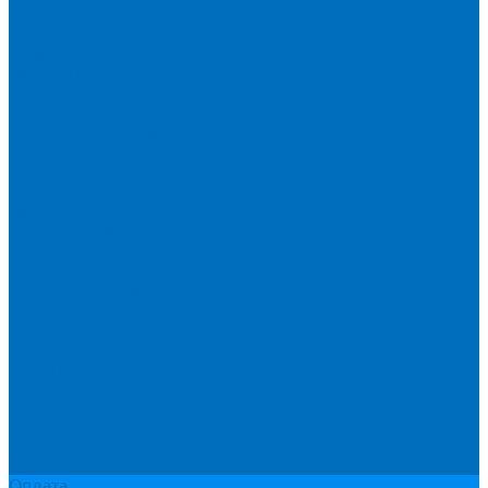
Spectro
Thermo Scientific
Запасные части и расходники ОЕМ
Вакуумное масло
Вакуумный насос
Водяной насос
Деионизирующая смола
Химические реактивы
Измельчители и пресса
Вибрационная мельница
Пресс
Щековые дробилки
Дополнительные аксессуары
Измерение ППП
Миксер для связующего
Компания
История
Новости
Клиенты
Бренды
Инвесторам
Политика конфиденциальности
Контакты
Реквизиты
Оплата