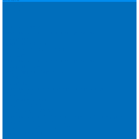
Доставка
Новости
Блог
...
Каталог товаров
Расходники для ЭД анализаторов серы
Спектроскан S
Hitachi Lab-X 3500 и 5000
HORIBA SLFA-20 и SLFA-60
XOS Petra
Расходники для ВД анализаторов серы
Спектроскан SW-D3
Rigaku Mini-Z и Micro-Z ULC
TANAKA FX-700
XOS Sindie
Расходники для анализаторов хлора и серы
XOS CLORA 2XP
Спектроскан CLSW
Bruker S2 POLAR
HORIBA MESA-7220V2
Расходники для РФА анализаторов нефтепродуктов
Bruker S1 TITAN и CTX 500S
xSORT, SPECTROCUBE и XEPOS
Olympus VANTA и DELTA
Пленка для кювет