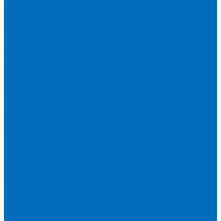
Кюветы
Пленка для кювет
Расходники для прессования
Расходники для сплавления (Claisse)
Rigaku
Запасные части
Кюветы
Пленка для кювет
Расходники для прессования
Расходники для сплавления (Chemplex)
Shimadzu
Запасные части
Кюветы
Пленка для кювет
Расходники для прессования
Spectro
Запасные части
Кюветы
Пленка для кювет
Расходники для прессования
Thermo Scientific
Запасные части
Кюветы
Пленка для кювет
Расходники для прессования