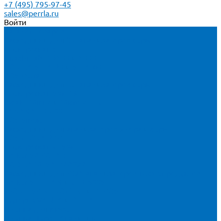
+7 (495) 795-97-45
sales@perrla.ru
Войти
Каталог товаров
Расходники для ЭД анализаторов серы
Спектроскан S
Hitachi Lab-X 3500 и 5000
HORIBA SLFA-20 и SLFA-60
XOS Petra
Расходники для ВД анализаторов серы
Спектроскан SW-D3
Rigaku Mini-Z и Micro-Z ULC
TANAKA FX-700
XOS Sindie
Расходники для анализаторов хлора и серы
XOS CLORA 2XP
Спектроскан CLSW
Bruker S2 POLAR
HORIBA MESA-7220V2
Расходники для РФА анализаторов нефтепродуктов
Bruker S1 TITAN и CTX 500S
xSORT, SPECTROCUBE и XEPOS
Olympus VANTA и DELTA
Пленка для кювет
Пленка Перрл Аналитик