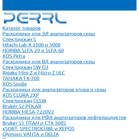
Новости
Блог
Каталог товаров
Расходники для ЭД анализаторов серы
Спектроскан S
Hitachi Lab-X 3500 и 5000
HORIBA SLFA-20 и SLFA-60
XOS Petra
Расходники для ВД анализаторов серы
Спектроскан SW-D3
Rigaku Mini-Z и Micro-Z ULC
TANAKA FX-700
XOS Sindie
Расходники для анализаторов хлора и серы
XOS CLORA 2XP
Спектроскан CLSW
Bruker S2 POLAR
HORIBA MESA-7220V2
Расходники для РФА анализаторов нефтепродуктов
Bruker S1 TITAN и CTX 500S
xSORT, SPECTROCUBE и XEPOS
Olympus VANTA и DELTA