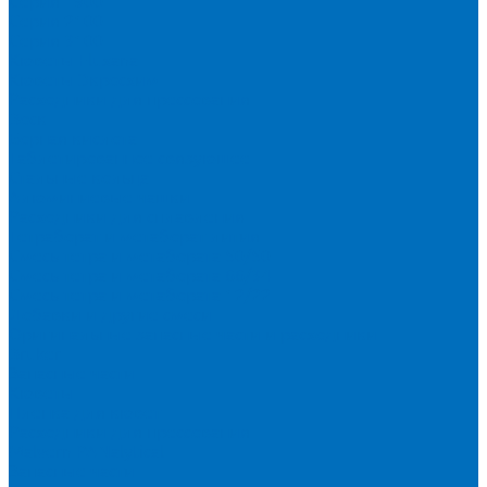
Серия 1900
Серия 2100
Серия 3100
Кюветы Fluxana
Кюветы Экросхим
Расходники для прессования
Воск
Борная кислота
Таблетированное связующее
Стальные кольца
Алюминиевые чашки
Расходники для сплавления
Тетраборат и метаборат лития
Смесь тетра и метабората 50/50
Смесь тетра и метабората 66/34
Смесь тетра и метабората 12/22
Добавки и другие смеси
Оригинальные запасные части и расходники
Bruker
Запасные части
Кюветы
Пленка для кювет
Расходники для прессования
Malvern PANalytical
Запасные части