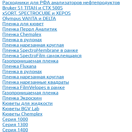
Расходники для РФА анализаторов нефтепродуктов
Bruker S1 TITAN и CTX 500S
xSORT, SPECTROCUBE и XEPOS
Olympus VANTA и DELTA
Пленка для кювет
Пленка Перрл Аналитик
Пленка Chemplex
Пленка в рулонах
Пленка нарезанная круглая
Пленка SpectroMembrane в рамке
Пленка SpectroFilm самоклеящаяся
Газопроницаемая пленка
Пленка Fluxana
Пленка в рулонах
Пленка нарезанная круглая
Пленка нарезанные квадраты
Пленка FilmVelopes в рамке
Газопроницаемая пленка
Пленка Экросхим
Кюветы для жидкости
Кюветы BGV Lab
Кюветы Chemplex
Серия 1000
Серия 1300
Серия 1400