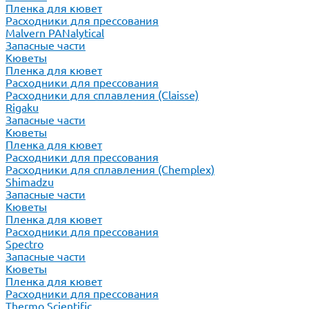
Пленка для кювет
Расходники для прессования
Malvern PANalytical
Запасные части
Кюветы
Пленка для кювет
Расходники для прессования
Расходники для сплавления (Claisse)
Rigaku
Запасные части
Кюветы
Пленка для кювет
Расходники для прессования
Расходники для сплавления (Chemplex)
Shimadzu
Запасные части
Кюветы
Пленка для кювет
Расходники для прессования
Spectro
Запасные части
Кюветы
Пленка для кювет
Расходники для прессования
Thermo Scientific