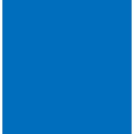
Пленка Перрл Аналитик
Пленка Chemplex
Пленка в рулонах
Пленка нарезанная круглая
Пленка SpectroMembrane в рамке
Пленка SpectroFilm самоклеящаяся
Газопроницаемая пленка
Пленка Fluxana
Пленка в рулонах
Пленка нарезанная круглая
Пленка нарезанные квадраты
Пленка FilmVelopes в рамке
Газопроницаемая пленка
Пленка Экросхим
Кюветы для жидкости
Кюветы BGV Lab
Кюветы Chemplex
Серия 1000
Серия 1300
Серия 1400
Серия 1500
Серия 1600
Серия 1700
Серия 1800