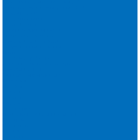
Расходники для сплавления (SPEX)
Запасные части и расходники ОЕМ
Вакуумное масло
Вакуумный насос
Водяной насос
Деионизирующая смола
Химические реактивы
Измельчители и пресса
Вибрационная мельница
Пресс
Щековые дробилки
Дополнительные аксессуары
Измерение ППП
Миксер для связующего
Компания
История
Новости
Клиенты
Бренды
Инвесторам
Политика конфиденциальности
Контакты
Реквизиты
Оплата
Доставка