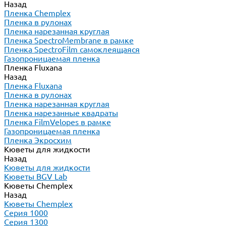
Назад
Пленка Chemplex
Пленка в рулонах
Пленка нарезанная круглая
Пленка SpectroMembrane в рамке
Пленка SpectroFilm самоклеящаяся
Газопроницаемая пленка
Пленка Fluxana
Назад
Пленка Fluxana
Пленка в рулонах
Пленка нарезанная круглая
Пленка нарезанные квадраты
Пленка FilmVelopes в рамке
Газопроницаемая пленка
Пленка Экросхим
Кюветы для жидкости
Назад
Кюветы для жидкости
Кюветы BGV Lab
Кюветы Chemplex
Назад
Кюветы Chemplex
Серия 1000
Серия 1300