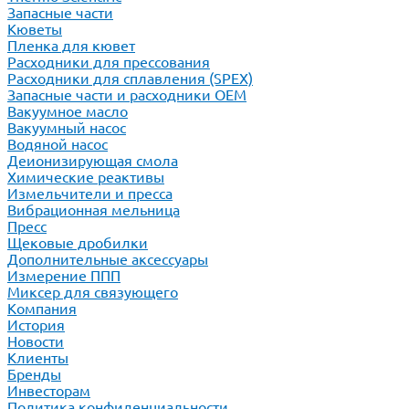
Запасные части
Кюветы
Пленка для кювет
Расходники для прессования
Расходники для сплавления (SPEX)
Запасные части и расходники ОЕМ
Вакуумное масло
Вакуумный насос
Водяной насос
Деионизирующая смола
Химические реактивы
Измельчители и пресса
Вибрационная мельница
Пресс
Щековые дробилки
Дополнительные аксессуары
Измерение ППП
Миксер для связующего
Компания
История
Новости
Клиенты
Бренды
Инвесторам
Политика конфиденциальности