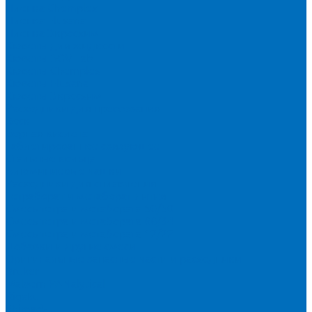
Пленка Chemplex
Пленка Fluxana
Пленка Экросхим
Кюветы для жидкости
Кюветы BGV Lab
Кюветы Chemplex
Кюветы Fluxana
Кюветы Экросхим
Расходники для прессования
Воск
Борная кислота
Таблетированное связующее
Стальные кольца
Алюминиевые чашки
Расходники для сплавления
Тетраборат и метаборат лития
Смесь тетра и метабората 50/50
Смесь тетра и метабората 66/34
Смесь тетра и метабората 12/22
Добавки и другие смеси
Оригинальные запасные части и расходники
Bruker
Malvern PANalytical
Rigaku
Shimadzu