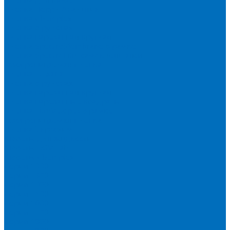
Пленка Перрл Аналитик
Пленка Chemplex
Пленка в рулонах
Пленка нарезанная круглая
Пленка SpectroMembrane в рамке
Пленка SpectroFilm самоклеящаяся
Газопроницаемая пленка
Пленка Fluxana
Пленка в рулонах
Пленка нарезанная круглая
Пленка нарезанные квадраты
Пленка FilmVelopes в рамке
Газопроницаемая пленка
Пленка Экросхим
Кюветы для жидкости
Кюветы BGV Lab
Кюветы Chemplex
Серия 1000
Серия 1300
Серия 1400
Серия 1500
Серия 1600
Серия 1700
Серия 1800