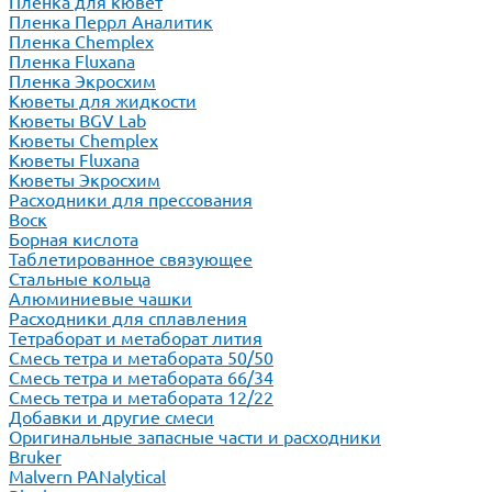
Пленка для кювет
Пленка Перрл Аналитик
Пленка Chemplex
Пленка Fluxana
Пленка Экросхим
Кюветы для жидкости
Кюветы BGV Lab
Кюветы Chemplex
Кюветы Fluxana
Кюветы Экросхим
Расходники для прессования
Воск
Борная кислота
Таблетированное связующее
Стальные кольца
Алюминиевые чашки
Расходники для сплавления
Тетраборат и метаборат лития
Смесь тетра и метабората 50/50
Смесь тетра и метабората 66/34
Смесь тетра и метабората 12/22
Добавки и другие смеси
Оригинальные запасные части и расходники
Bruker
Malvern PANalytical