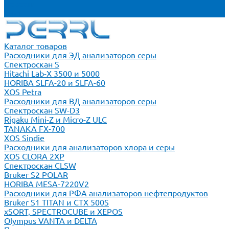
Новости
Блог
Каталог товаров
Расходники для ЭД анализаторов серы
Спектроскан S
Hitachi Lab-X 3500 и 5000
HORIBA SLFA-20 и SLFA-60
XOS Petra
Расходники для ВД анализаторов серы
Спектроскан SW-D3
Rigaku Mini-Z и Micro-Z ULC
TANAKA FX-700
XOS Sindie
Расходники для анализаторов хлора и серы
XOS CLORA 2XP
Спектроскан CLSW
Bruker S2 POLAR
HORIBA MESA-7220V2
Расходники для РФА анализаторов нефтепродуктов
Bruker S1 TITAN и CTX 500S
xSORT, SPECTROCUBE и XEPOS
Olympus VANTA и DELTA