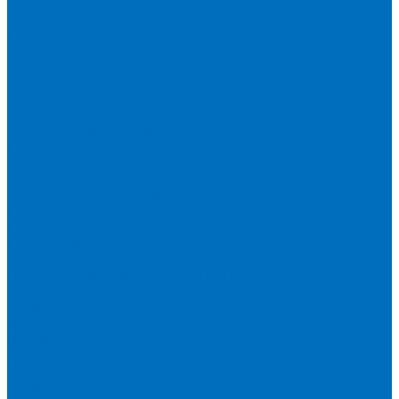
Серия 1900
Серия 2100
Серия 3100
Кюветы Fluxana
Кюветы Экросхим
Расходники для прессования
Воск
Борная кислота
Таблетированное связующее
Стальные кольца
Алюминиевые чашки
Расходники для сплавления
Тетраборат и метаборат лития
Смесь тетра и метабората 50/50
Смесь тетра и метабората 66/34
Смесь тетра и метабората 12/22
Добавки и другие смеси
Оригинальные запасные части и расходники
Bruker
Запасные части
Кюветы
Пленка для кювет
Расходники для прессования
Malvern PANalytical
Запасные части