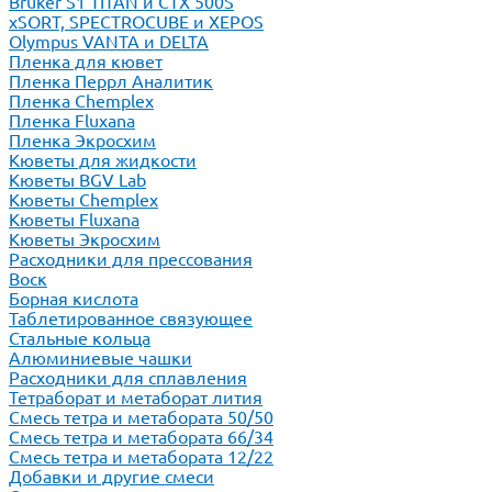
Bruker S1 TITAN и CTX 500S
xSORT, SPECTROCUBE и XEPOS
Olympus VANTA и DELTA
Пленка для кювет
Пленка Перрл Аналитик
Пленка Chemplex
Пленка Fluxana
Пленка Экросхим
Кюветы для жидкости
Кюветы BGV Lab
Кюветы Chemplex
Кюветы Fluxana
Кюветы Экросхим
Расходники для прессования
Воск
Борная кислота
Таблетированное связующее
Стальные кольца
Алюминиевые чашки
Расходники для сплавления
Тетраборат и метаборат лития
Смесь тетра и метабората 50/50
Смесь тетра и метабората 66/34
Смесь тетра и метабората 12/22
Добавки и другие смеси