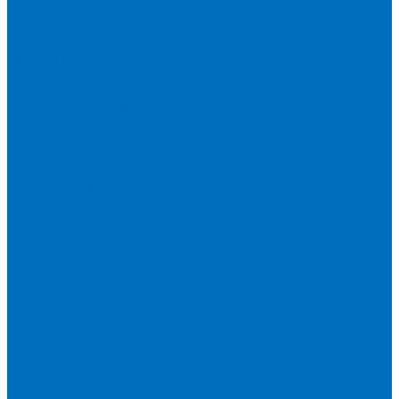
Spectro
Thermo Scientific
Запасные части и расходники ОЕМ
Вакуумное масло
Вакуумный насос
Водяной насос
Деионизирующая смола
Химические реактивы
Измельчители и пресса
Вибрационная мельница
Пресс
Щековые дробилки
Дополнительные аксессуары
Измерение ППП
Миксер для связующего
Компания
История
Новости
Клиенты
Бренды
Инвесторам
Политика конфиденциальности
Контакты
Реквизиты
Оплата