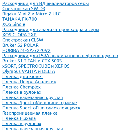
Расходники для ВД анализаторов серы
Спектроскан SW-D3
Rigaku Mini-Z и Micro-Z ULC
TANAKA FX-700
XOS Sindie
Расходники для анализаторов хлора и серы
XOS CLORA 2XP
Спектроскан CLSW
Bruker S2 POLAR
HORIBA MESA-7220V2
Расходники для РФА анализаторов нефтепродуктов
Bruker S1 TITAN и CTX 500S
xSORT, SPECTROCUBE и XEPOS
Olympus VANTA и DELTA
Пленка для кювет
Пленка Перрл Аналитик
Пленка Chemplex
Пленка в рулонах
Пленка нарезанная круглая
Пленка SpectroMembrane в рамке
Пленка SpectroFilm самоклеящаяся
Газопроницаемая пленка
Пленка Fluxana
Пленка в рулонах
Пленка нарезанная круглая