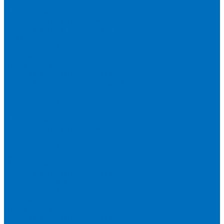
Кюветы
Пленка для кювет
Расходники для прессования
Расходники для сплавления (Claisse)
Rigaku
Запасные части
Кюветы
Пленка для кювет
Расходники для прессования
Расходники для сплавления (Chemplex)
Shimadzu
Запасные части
Кюветы
Пленка для кювет
Расходники для прессования
Spectro
Запасные части
Кюветы
Пленка для кювет
Расходники для прессования
Thermo Scientific
Запасные части
Кюветы
Пленка для кювет
Расходники для прессования