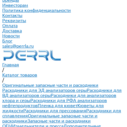
Бренды
Инвесторам
Политика конфиденциальности
Контакты
Реквизиты
Оплата
Доставка
Новости
Блог
sales@perrla.ru
Главная
/
Каталог товаров
/
Оригинальные запасные части и расходники
Расходники для ЭД анализаторов серы
Расходники для
ВД анализаторов серы
Расходники для анализаторов
хлора и серы
Расходники для РФА анализаторов
нефтепродуктов
Пленка для кювет
Кюветы для
жидкости
Расходники для прессования
Расходники для
сплавления
Оригинальные запасные части и
расходники
Запасные части и расходники
ОЕМ
Измельчители и пресса
Дополнительные