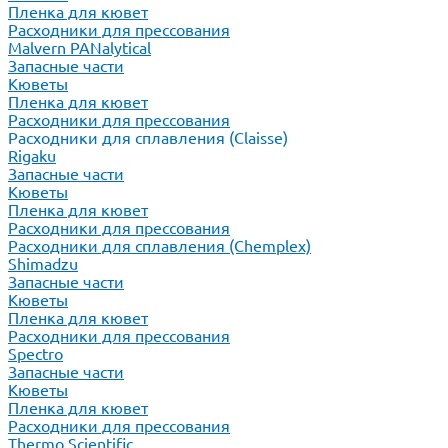
Пленка для кювет
Расходники для прессования
Malvern PANalytical
Запасные части
Кюветы
Пленка для кювет
Расходники для прессования
Расходники для сплавления (Claisse)
Rigaku
Запасные части
Кюветы
Пленка для кювет
Расходники для прессования
Расходники для сплавления (Chemplex)
Shimadzu
Запасные части
Кюветы
Пленка для кювет
Расходники для прессования
Spectro
Запасные части
Кюветы
Пленка для кювет
Расходники для прессования
Thermo Scientific