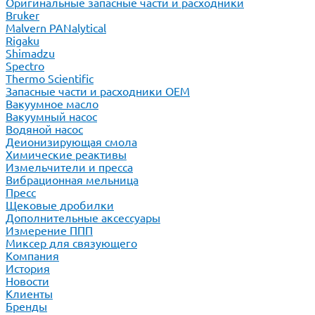
Оригинальные запасные части и расходники
Bruker
Malvern PANalytical
Rigaku
Shimadzu
Spectro
Thermo Scientific
Запасные части и расходники ОЕМ
Вакуумное масло
Вакуумный насос
Водяной насос
Деионизирующая смола
Химические реактивы
Измельчители и пресса
Вибрационная мельница
Пресс
Щековые дробилки
Дополнительные аксессуары
Измерение ППП
Миксер для связующего
Компания
История
Новости
Клиенты
Бренды