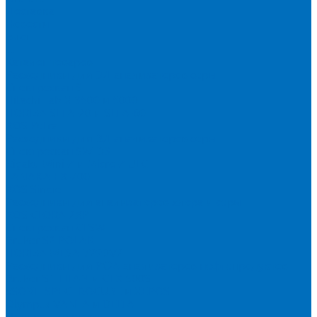
Доставка
Новости
Блог
...
Каталог товаров
Расходники для ЭД анализаторов серы
Спектроскан S
Hitachi Lab-X 3500 и 5000
HORIBA SLFA-20 и SLFA-60
XOS Petra
Расходники для ВД анализаторов серы
Спектроскан SW-D3
Rigaku Mini-Z и Micro-Z ULC
TANAKA FX-700
XOS Sindie
Расходники для анализаторов хлора и серы
XOS CLORA 2XP
Спектроскан CLSW
Bruker S2 POLAR
HORIBA MESA-7220V2
Расходники для РФА анализаторов нефтепродуктов
Bruker S1 TITAN и CTX 500S
xSORT, SPECTROCUBE и XEPOS
Olympus VANTA и DELTA
Пленка для кювет