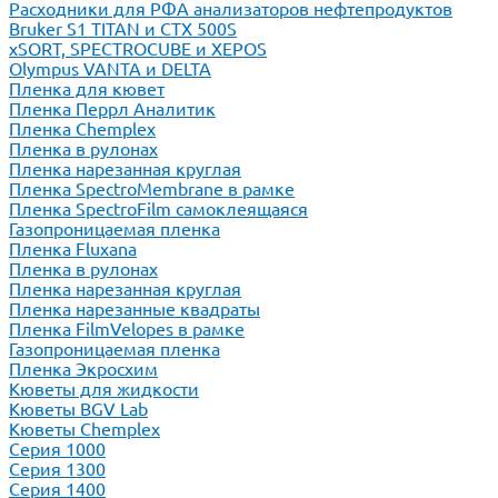
Расходники для РФА анализаторов нефтепродуктов
Bruker S1 TITAN и CTX 500S
xSORT, SPECTROCUBE и XEPOS
Olympus VANTA и DELTA
Пленка для кювет
Пленка Перрл Аналитик
Пленка Chemplex
Пленка в рулонах
Пленка нарезанная круглая
Пленка SpectroMembrane в рамке
Пленка SpectroFilm самоклеящаяся
Газопроницаемая пленка
Пленка Fluxana
Пленка в рулонах
Пленка нарезанная круглая
Пленка нарезанные квадраты
Пленка FilmVelopes в рамке
Газопроницаемая пленка
Пленка Экросхим
Кюветы для жидкости
Кюветы BGV Lab
Кюветы Chemplex
Серия 1000
Серия 1300
Серия 1400