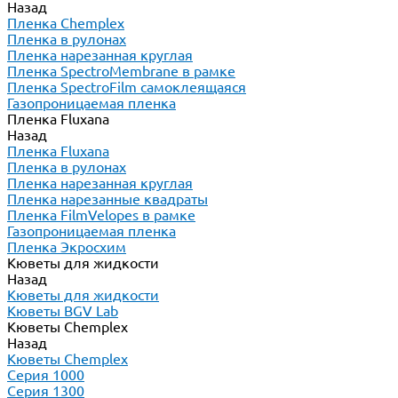
Назад
Пленка Chemplex
Пленка в рулонах
Пленка нарезанная круглая
Пленка SpectroMembrane в рамке
Пленка SpectroFilm самоклеящаяся
Газопроницаемая пленка
Пленка Fluxana
Назад
Пленка Fluxana
Пленка в рулонах
Пленка нарезанная круглая
Пленка нарезанные квадраты
Пленка FilmVelopes в рамке
Газопроницаемая пленка
Пленка Экросхим
Кюветы для жидкости
Назад
Кюветы для жидкости
Кюветы BGV Lab
Кюветы Chemplex
Назад
Кюветы Chemplex
Серия 1000
Серия 1300