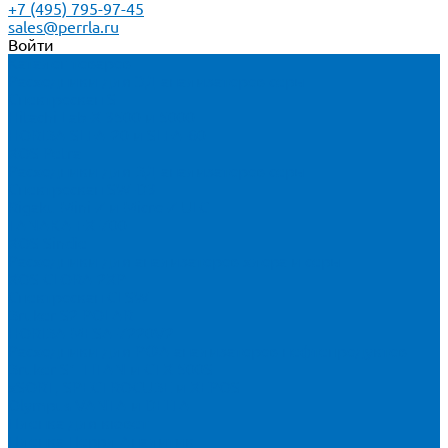
+7 (495) 795-97-45
sales@perrla.ru
Войти
Каталог товаров
Расходники для ЭД анализаторов серы
Спектроскан S
Hitachi Lab-X 3500 и 5000
HORIBA SLFA-20 и SLFA-60
XOS Petra
Расходники для ВД анализаторов серы
Спектроскан SW-D3
Rigaku Mini-Z и Micro-Z ULC
TANAKA FX-700
XOS Sindie
Расходники для анализаторов хлора и серы
XOS CLORA 2XP
Спектроскан CLSW
Bruker S2 POLAR
HORIBA MESA-7220V2
Расходники для РФА анализаторов нефтепродуктов
Bruker S1 TITAN и CTX 500S
xSORT, SPECTROCUBE и XEPOS
Olympus VANTA и DELTA
Пленка для кювет
Пленка Перрл Аналитик