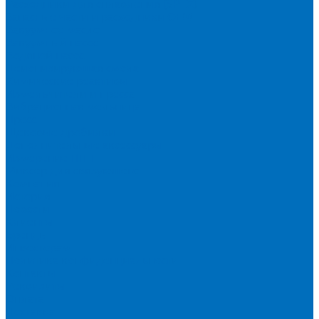
Расходники для сплавления (SPEX)
Запасные части и расходники ОЕМ
Вакуумное масло
Вакуумный насос
Водяной насос
Деионизирующая смола
Химические реактивы
Измельчители и пресса
Вибрационная мельница
Пресс
Щековые дробилки
Дополнительные аксессуары
Измерение ППП
Миксер для связующего
Компания
История
Новости
Клиенты
Бренды
Инвесторам
Политика конфиденциальности
Контакты
Реквизиты
Оплата
Доставка