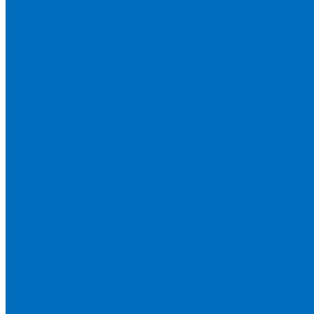
Серия 1900
Серия 2100
Серия 3100
Кюветы Fluxana
Кюветы Экросхим
Расходники для прессования
Воск
Борная кислота
Таблетированное связующее
Стальные кольца
Алюминиевые чашки
Расходники для сплавления
Тетраборат и метаборат лития
Смесь тетра и метабората 50/50
Смесь тетра и метабората 66/34
Смесь тетра и метабората 12/22
Добавки и другие смеси
Оригинальные запасные части и расходники
Bruker
Запасные части
Кюветы
Пленка для кювет
Расходники для прессования
Malvern PANalytical
Запасные части