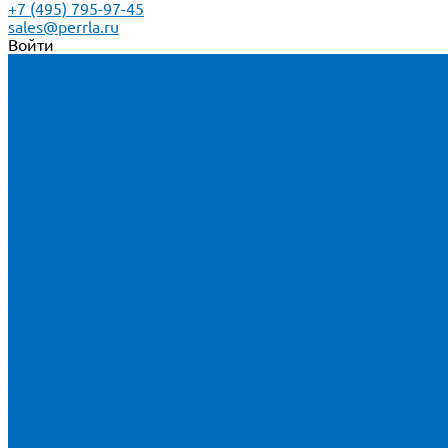
+7 (495) 795-97-45
sales@perrla.ru
Войти
Каталог товаров
Расходники для ЭД анализаторов серы
Спектроскан S
Hitachi Lab-X 3500 и 5000
HORIBA SLFA-20 и SLFA-60
XOS Petra
Расходники для ВД анализаторов серы
Спектроскан SW-D3
Rigaku Mini-Z и Micro-Z ULC
TANAKA FX-700
XOS Sindie
Расходники для анализаторов хлора и серы
XOS CLORA 2XP
Спектроскан CLSW
Bruker S2 POLAR
HORIBA MESA-7220V2
Расходники для РФА анализаторов нефтепродуктов
Bruker S1 TITAN и CTX 500S
xSORT, SPECTROCUBE и XEPOS
Olympus VANTA и DELTA
Пленка для кювет
Пленка Перрл Аналитик