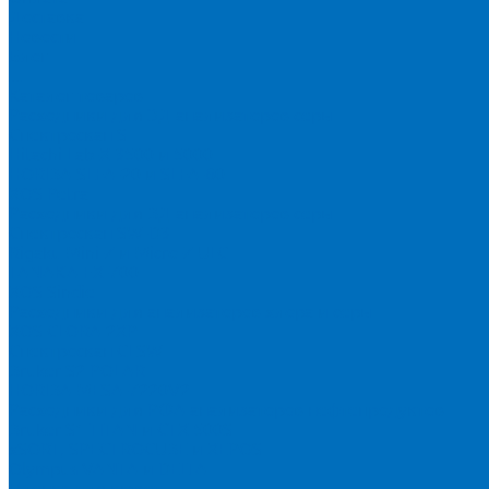
Доставка
Новости
Блог
...
Каталог товаров
Расходники для ЭД анализаторов серы
Спектроскан S
Hitachi Lab-X 3500 и 5000
HORIBA SLFA-20 и SLFA-60
XOS Petra
Расходники для ВД анализаторов серы
Спектроскан SW-D3
Rigaku Mini-Z и Micro-Z ULC
TANAKA FX-700
XOS Sindie
Расходники для анализаторов хлора и серы
XOS CLORA 2XP
Спектроскан CLSW
Bruker S2 POLAR
HORIBA MESA-7220V2
Расходники для РФА анализаторов нефтепродуктов
Bruker S1 TITAN и CTX 500S
xSORT, SPECTROCUBE и XEPOS
Olympus VANTA и DELTA
Пленка для кювет