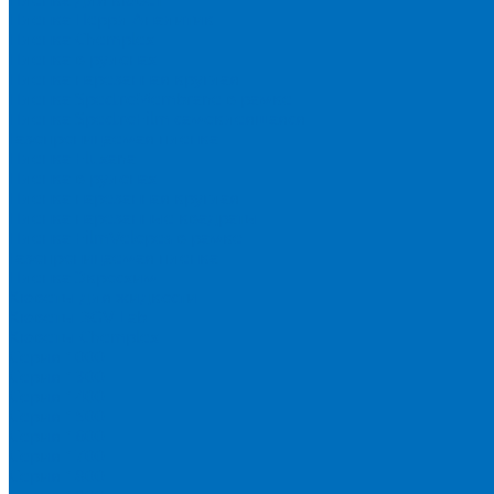
Пленка Перрл Аналитик
Пленка Chemplex
Пленка в рулонах
Пленка нарезанная круглая
Пленка SpectroMembrane в рамке
Пленка SpectroFilm самоклеящаяся
Газопроницаемая пленка
Пленка Fluxana
Пленка в рулонах
Пленка нарезанная круглая
Пленка нарезанные квадраты
Пленка FilmVelopes в рамке
Газопроницаемая пленка
Пленка Экросхим
Кюветы для жидкости
Кюветы BGV Lab
Кюветы Chemplex
Серия 1000
Серия 1300
Серия 1400
Серия 1500
Серия 1600
Серия 1700
Серия 1800