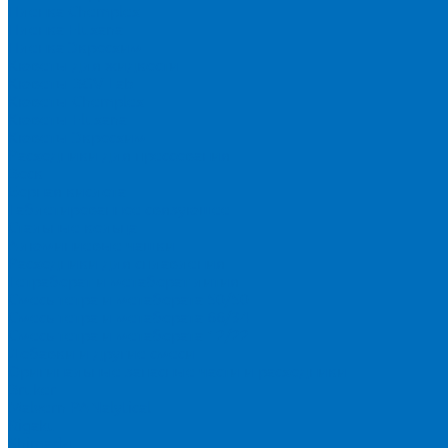
Пленка Chemplex
Пленка Fluxana
Пленка Экросхим
Кюветы для жидкости
Кюветы BGV Lab
Кюветы Chemplex
Кюветы Fluxana
Кюветы Экросхим
Расходники для прессования
Воск
Борная кислота
Таблетированное связующее
Стальные кольца
Алюминиевые чашки
Расходники для сплавления
Тетраборат и метаборат лития
Смесь тетра и метабората 50/50
Смесь тетра и метабората 66/34
Смесь тетра и метабората 12/22
Добавки и другие смеси
Оригинальные запасные части и расходники
Bruker
Malvern PANalytical
Rigaku
Shimadzu