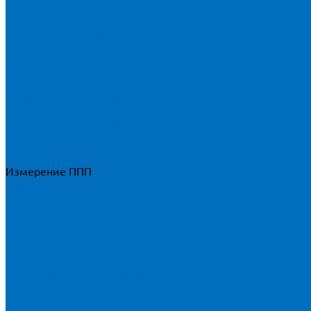
Spectro
Thermo Scientific
Запасные части и расходники ОЕМ
Вакуумное масло
Вакуумный насос
Водяной насос
Деионизирующая смола
Химические реактивы
Измельчители и пресса
Вибрационная мельница
Пресс
Щековые дробилки
Дополнительные аксессуары
Измерение ППП
Миксер для связующего
Компания
История
Новости
Клиенты
Бренды
Инвесторам
Политика конфиденциальности
Контакты
Реквизиты
Оплата