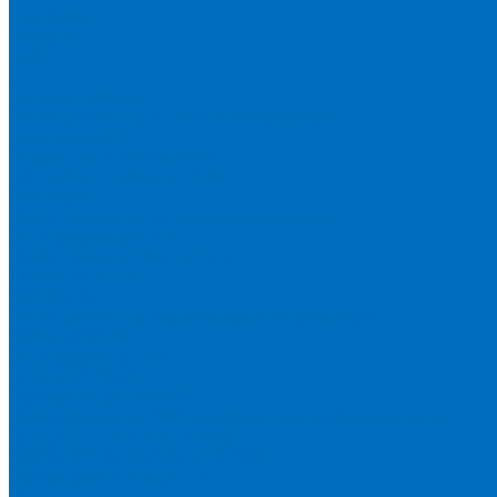
Доставка
Новости
Блог
...
Каталог товаров
Расходники для ЭД анализаторов серы
Спектроскан S
Hitachi Lab-X 3500 и 5000
HORIBA SLFA-20 и SLFA-60
XOS Petra
Расходники для ВД анализаторов серы
Спектроскан SW-D3
Rigaku Mini-Z и Micro-Z ULC
TANAKA FX-700
XOS Sindie
Расходники для анализаторов хлора и серы
XOS CLORA 2XP
Спектроскан CLSW
Bruker S2 POLAR
HORIBA MESA-7220V2
Расходники для РФА анализаторов нефтепродуктов
Bruker S1 TITAN и CTX 500S
xSORT, SPECTROCUBE и XEPOS
Olympus VANTA и DELTA
Пленка для кювет