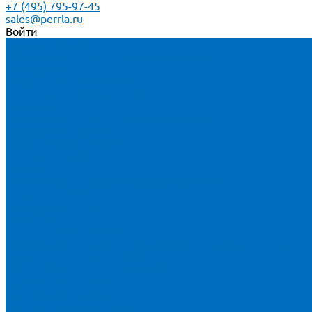
+7 (495) 795-97-45
sales@perrla.ru
Войти
Каталог товаров
Расходники для ЭД анализаторов серы
Спектроскан S
Hitachi Lab-X 3500 и 5000
HORIBA SLFA-20 и SLFA-60
XOS Petra
Расходники для ВД анализаторов серы
Спектроскан SW-D3
Rigaku Mini-Z и Micro-Z ULC
TANAKA FX-700
XOS Sindie
Расходники для анализаторов хлора и серы
XOS CLORA 2XP
Спектроскан CLSW
Bruker S2 POLAR
HORIBA MESA-7220V2
Расходники для РФА анализаторов нефтепродуктов
Bruker S1 TITAN и CTX 500S
xSORT, SPECTROCUBE и XEPOS
Olympus VANTA и DELTA
Пленка для кювет
Пленка Перрл Аналитик