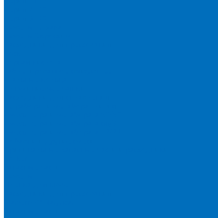
Серия 1900
Серия 2100
Серия 3100
Кюветы Fluxana
Кюветы Экросхим
Расходники для прессования
Воск
Борная кислота
Таблетированное связующее
Стальные кольца
Алюминиевые чашки
Расходники для сплавления
Тетраборат и метаборат лития
Смесь тетра и метабората 50/50
Смесь тетра и метабората 66/34
Смесь тетра и метабората 12/22
Добавки и другие смеси
Оригинальные запасные части и расходники
Bruker
Запасные части
Кюветы
Пленка для кювет
Расходники для прессования
Malvern PANalytical
Запасные части