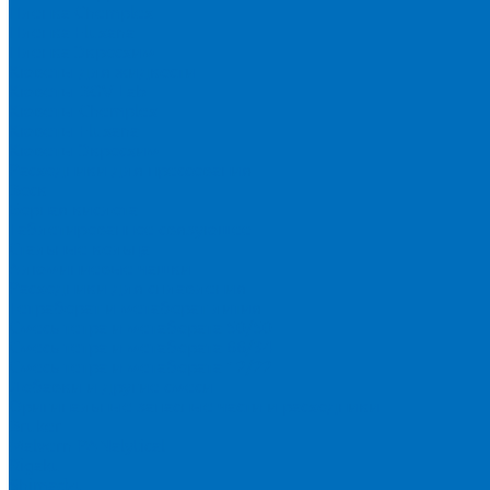
Пленка Chemplex
Пленка Fluxana
Пленка Экросхим
Кюветы для жидкости
Кюветы BGV Lab
Кюветы Chemplex
Кюветы Fluxana
Кюветы Экросхим
Расходники для прессования
Воск
Борная кислота
Таблетированное связующее
Стальные кольца
Алюминиевые чашки
Расходники для сплавления
Тетраборат и метаборат лития
Смесь тетра и метабората 50/50
Смесь тетра и метабората 66/34
Смесь тетра и метабората 12/22
Добавки и другие смеси
Оригинальные запасные части и расходники
Bruker
Malvern PANalytical
Rigaku
Shimadzu