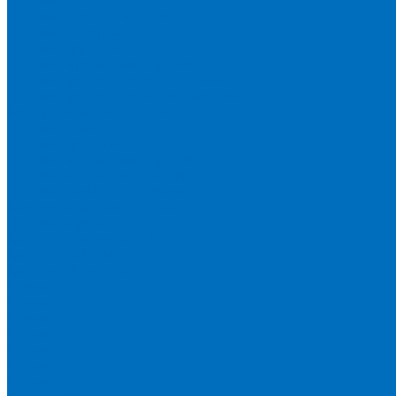
Пленка Перрл Аналитик
Пленка Chemplex
Пленка в рулонах
Пленка нарезанная круглая
Пленка SpectroMembrane в рамке
Пленка SpectroFilm самоклеящаяся
Газопроницаемая пленка
Пленка Fluxana
Пленка в рулонах
Пленка нарезанная круглая
Пленка нарезанные квадраты
Пленка FilmVelopes в рамке
Газопроницаемая пленка
Пленка Экросхим
Кюветы для жидкости
Кюветы BGV Lab
Кюветы Chemplex
Серия 1000
Серия 1300
Серия 1400
Серия 1500
Серия 1600
Серия 1700
Серия 1800