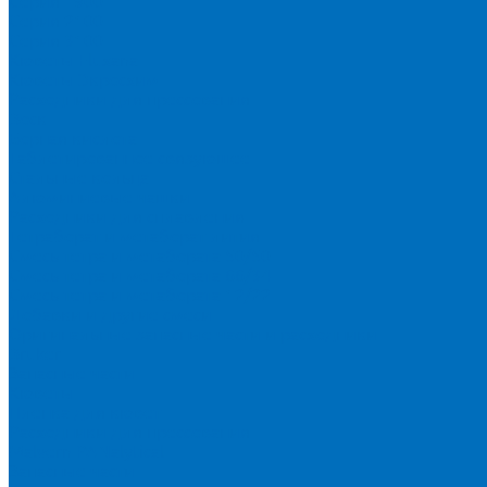
Серия 1900
Серия 2100
Серия 3100
Кюветы Fluxana
Кюветы Экросхим
Расходники для прессования
Воск
Борная кислота
Таблетированное связующее
Стальные кольца
Алюминиевые чашки
Расходники для сплавления
Тетраборат и метаборат лития
Смесь тетра и метабората 50/50
Смесь тетра и метабората 66/34
Смесь тетра и метабората 12/22
Добавки и другие смеси
Оригинальные запасные части и расходники
Bruker
Запасные части
Кюветы
Пленка для кювет
Расходники для прессования
Malvern PANalytical
Запасные части