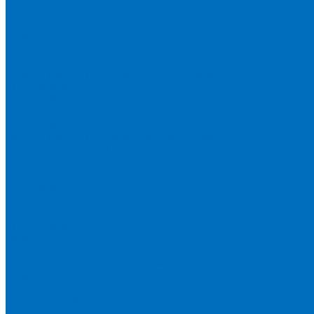
Доставка
Новости
Блог
...
Каталог товаров
Расходники для ЭД анализаторов серы
Спектроскан S
Hitachi Lab-X 3500 и 5000
HORIBA SLFA-20 и SLFA-60
XOS Petra
Расходники для ВД анализаторов серы
Спектроскан SW-D3
Rigaku Mini-Z и Micro-Z ULC
TANAKA FX-700
XOS Sindie
Расходники для анализаторов хлора и серы
XOS CLORA 2XP
Спектроскан CLSW
Bruker S2 POLAR
HORIBA MESA-7220V2
Расходники для РФА анализаторов нефтепродуктов
Bruker S1 TITAN и CTX 500S
xSORT, SPECTROCUBE и XEPOS
Olympus VANTA и DELTA
Пленка для кювет