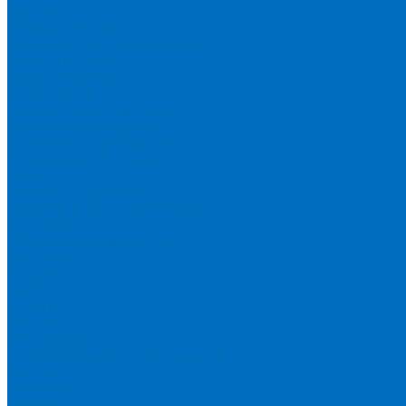
Spectro
Thermo Scientific
Запасные части и расходники ОЕМ
Вакуумное масло
Вакуумный насос
Водяной насос
Деионизирующая смола
Химические реактивы
Измельчители и пресса
Вибрационная мельница
Пресс
Щековые дробилки
Дополнительные аксессуары
Измерение ППП
Миксер для связующего
Компания
История
Новости
Клиенты
Бренды
Инвесторам
Политика конфиденциальности
Контакты
Реквизиты
Оплата