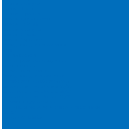
Пленка Chemplex
Пленка Fluxana
Пленка Экросхим
Кюветы для жидкости
Кюветы BGV Lab
Кюветы Chemplex
Кюветы Fluxana
Кюветы Экросхим
Расходники для прессования
Воск
Борная кислота
Таблетированное связующее
Стальные кольца
Алюминиевые чашки
Расходники для сплавления
Тетраборат и метаборат лития
Смесь тетра и метабората 50/50
Смесь тетра и метабората 66/34
Смесь тетра и метабората 12/22
Добавки и другие смеси
Оригинальные запасные части и расходники
Bruker
Malvern PANalytical
Rigaku
Shimadzu