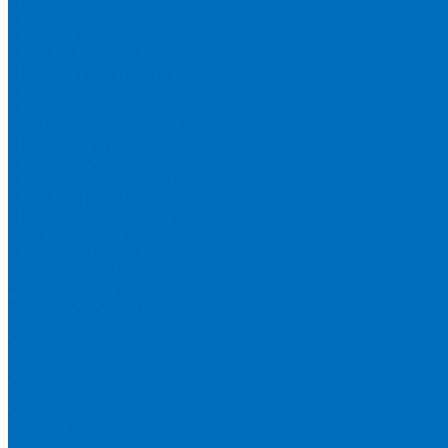
Пленка Перрл Аналитик
Пленка Chemplex
Пленка в рулонах
Пленка нарезанная круглая
Пленка SpectroMembrane в рамке
Пленка SpectroFilm самоклеящаяся
Газопроницаемая пленка
Пленка Fluxana
Пленка в рулонах
Пленка нарезанная круглая
Пленка нарезанные квадраты
Пленка FilmVelopes в рамке
Газопроницаемая пленка
Пленка Экросхим
Кюветы для жидкости
Кюветы BGV Lab
Кюветы Chemplex
Серия 1000
Серия 1300
Серия 1400
Серия 1500
Серия 1600
Серия 1700
Серия 1800