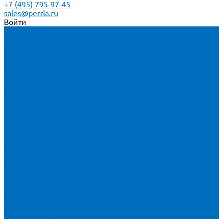
+7 (495) 795-97-45
sales@perrla.ru
Войти
Каталог товаров
Расходники для ЭД анализаторов серы
Спектроскан S
Hitachi Lab-X 3500 и 5000
HORIBA SLFA-20 и SLFA-60
XOS Petra
Расходники для ВД анализаторов серы
Спектроскан SW-D3
Rigaku Mini-Z и Micro-Z ULC
TANAKA FX-700
XOS Sindie
Расходники для анализаторов хлора и серы
XOS CLORA 2XP
Спектроскан CLSW
Bruker S2 POLAR
HORIBA MESA-7220V2
Расходники для РФА анализаторов нефтепродуктов
Bruker S1 TITAN и CTX 500S
xSORT, SPECTROCUBE и XEPOS
Olympus VANTA и DELTA
Пленка для кювет
Пленка Перрл Аналитик