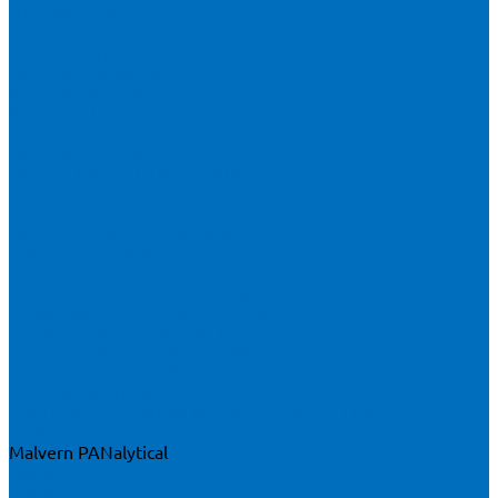
Пленка Chemplex
Пленка Fluxana
Пленка Экросхим
Кюветы для жидкости
Кюветы BGV Lab
Кюветы Chemplex
Кюветы Fluxana
Кюветы Экросхим
Расходники для прессования
Воск
Борная кислота
Таблетированное связующее
Стальные кольца
Алюминиевые чашки
Расходники для сплавления
Тетраборат и метаборат лития
Смесь тетра и метабората 50/50
Смесь тетра и метабората 66/34
Смесь тетра и метабората 12/22
Добавки и другие смеси
Оригинальные запасные части и расходники
Bruker
Malvern PANalytical
Rigaku
Shimadzu