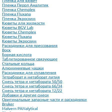
Пленка для кювет
Пленка Перрл Аналитик
Пленка Chemplex
Пленка Fluxana
Пленка Экросхим
Кюветы для жидкости
Кюветы BGV Lab
Кюветы Chemplex
Кюветы Fluxana
Кюветы Экросхим
Расходники для прессования
Воск
Борная кислота
Таблетированное связующее
Стальные кольца
Алюминиевые чашки
Расходники для сплавления
Тетраборат и метаборат лития
Смесь тетра и метабората 50/50
Смесь тетра и метабората 66/34
Смесь тетра и метабората 12/22
Добавки и другие смеси
Оригинальные запасные части и расходники
Bruker
Malvern PANalytical