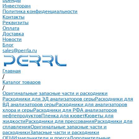
Бренды
Инвесторам
Политика конфиденциальности
Контакты
Реквизиты
Оплата
Доставка
Новости
Блог
sales@perrla.ru
Главная
/
Каталог товаров
/
Оригинальные запасные части и расходники
Расходники для ЭД анализаторов серы
Расходники для
ВД анализаторов серы
Расходники для анализаторов
хлора и серы
Расходники для РФА анализаторов
нефтепродуктов
Пленка для кювет
Кюветы для
жидкости
Расходники для прессования
Расходники для
сплавления
Оригинальные запасные части и
расходники
Запасные части и расходники
ОЕМ
Измельчители и пресса
Дополнительные