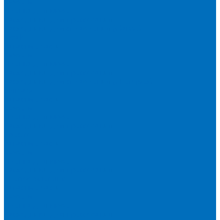
Кюветы
Пленка для кювет
Расходники для прессования
Расходники для сплавления (Claisse)
Rigaku
Запасные части
Кюветы
Пленка для кювет
Расходники для прессования
Расходники для сплавления (Chemplex)
Shimadzu
Запасные части
Кюветы
Пленка для кювет
Расходники для прессования
Spectro
Запасные части
Кюветы
Пленка для кювет
Расходники для прессования
Thermo Scientific
Запасные части
Кюветы
Пленка для кювет
Расходники для прессования