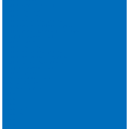
Пленка Перрл Аналитик
Пленка Chemplex
Пленка в рулонах
Пленка нарезанная круглая
Пленка SpectroMembrane в рамке
Пленка SpectroFilm самоклеящаяся
Газопроницаемая пленка
Пленка Fluxana
Пленка в рулонах
Пленка нарезанная круглая
Пленка нарезанные квадраты
Пленка FilmVelopes в рамке
Газопроницаемая пленка
Пленка Экросхим
Кюветы для жидкости
Кюветы BGV Lab
Кюветы Chemplex
Серия 1000
Серия 1300
Серия 1400
Серия 1500
Серия 1600
Серия 1700
Серия 1800