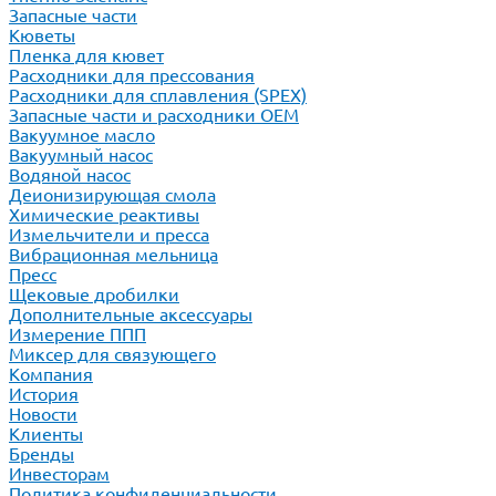
Запасные части
Кюветы
Пленка для кювет
Расходники для прессования
Расходники для сплавления (SPEX)
Запасные части и расходники ОЕМ
Вакуумное масло
Вакуумный насос
Водяной насос
Деионизирующая смола
Химические реактивы
Измельчители и пресса
Вибрационная мельница
Пресс
Щековые дробилки
Дополнительные аксессуары
Измерение ППП
Миксер для связующего
Компания
История
Новости
Клиенты
Бренды
Инвесторам
Политика конфиденциальности