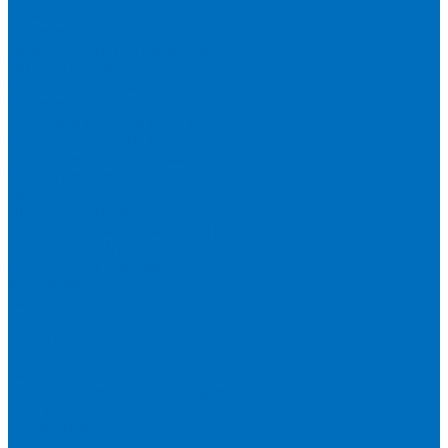
Spectro
Thermo Scientific
Запасные части и расходники ОЕМ
Вакуумное масло
Вакуумный насос
Водяной насос
Деионизирующая смола
Химические реактивы
Измельчители и пресса
Вибрационная мельница
Пресс
Щековые дробилки
Дополнительные аксессуары
Измерение ППП
Миксер для связующего
Компания
История
Новости
Клиенты
Бренды
Инвесторам
Политика конфиденциальности
Контакты
Реквизиты
Оплата