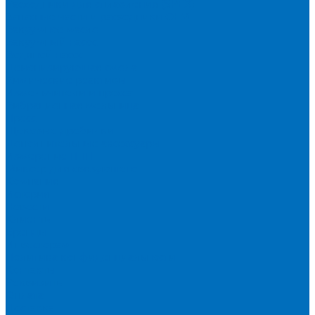
Расходники для сплавления (SPEX)
Запасные части и расходники ОЕМ
Вакуумное масло
Вакуумный насос
Водяной насос
Деионизирующая смола
Химические реактивы
Измельчители и пресса
Вибрационная мельница
Пресс
Щековые дробилки
Дополнительные аксессуары
Измерение ППП
Миксер для связующего
Компания
История
Новости
Клиенты
Бренды
Инвесторам
Политика конфиденциальности
Контакты
Реквизиты
Оплата
Доставка