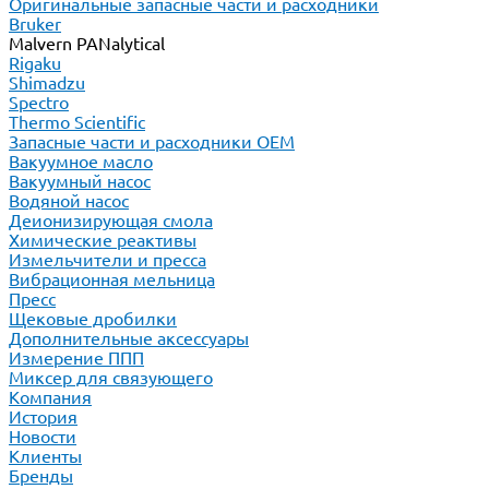
Оригинальные запасные части и расходники
Bruker
Malvern PANalytical
Rigaku
Shimadzu
Spectro
Thermo Scientific
Запасные части и расходники ОЕМ
Вакуумное масло
Вакуумный насос
Водяной насос
Деионизирующая смола
Химические реактивы
Измельчители и пресса
Вибрационная мельница
Пресс
Щековые дробилки
Дополнительные аксессуары
Измерение ППП
Миксер для связующего
Компания
История
Новости
Клиенты
Бренды