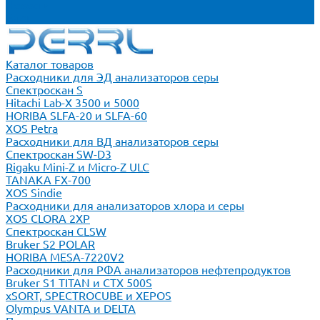
Новости
Блог
Каталог товаров
Расходники для ЭД анализаторов серы
Спектроскан S
Hitachi Lab-X 3500 и 5000
HORIBA SLFA-20 и SLFA-60
XOS Petra
Расходники для ВД анализаторов серы
Спектроскан SW-D3
Rigaku Mini-Z и Micro-Z ULC
TANAKA FX-700
XOS Sindie
Расходники для анализаторов хлора и серы
XOS CLORA 2XP
Спектроскан CLSW
Bruker S2 POLAR
HORIBA MESA-7220V2
Расходники для РФА анализаторов нефтепродуктов
Bruker S1 TITAN и CTX 500S
xSORT, SPECTROCUBE и XEPOS
Olympus VANTA и DELTA