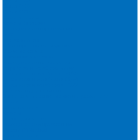
Серия 1900
Серия 2100
Серия 3100
Кюветы Fluxana
Кюветы Экросхим
Расходники для прессования
Воск
Борная кислота
Таблетированное связующее
Стальные кольца
Алюминиевые чашки
Расходники для сплавления
Тетраборат и метаборат лития
Смесь тетра и метабората 50/50
Смесь тетра и метабората 66/34
Смесь тетра и метабората 12/22
Добавки и другие смеси
Оригинальные запасные части и расходники
Bruker
Запасные части
Кюветы
Пленка для кювет
Расходники для прессования
Malvern PANalytical
Запасные части