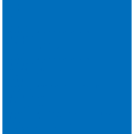
Доставка
Новости
Блог
...
Каталог товаров
Расходники для ЭД анализаторов серы
Спектроскан S
Hitachi Lab-X 3500 и 5000
HORIBA SLFA-20 и SLFA-60
XOS Petra
Расходники для ВД анализаторов серы
Спектроскан SW-D3
Rigaku Mini-Z и Micro-Z ULC
TANAKA FX-700
XOS Sindie
Расходники для анализаторов хлора и серы
XOS CLORA 2XP
Спектроскан CLSW
Bruker S2 POLAR
HORIBA MESA-7220V2
Расходники для РФА анализаторов нефтепродуктов
Bruker S1 TITAN и CTX 500S
xSORT, SPECTROCUBE и XEPOS
Olympus VANTA и DELTA
Пленка для кювет