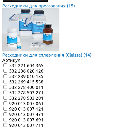
Расходники для прессования
(15)
Расходники для сплавления (Claisse)
(14)
Артикул
532 221 604 365
532 236 020 126
532 239 010 135
532 269 415 538
532 278 400 011
532 278 503 271
532 278 503 281
920 013 007 061
920 013 007 121
920 013 007 471
920 013 007 691
920 013 007 711