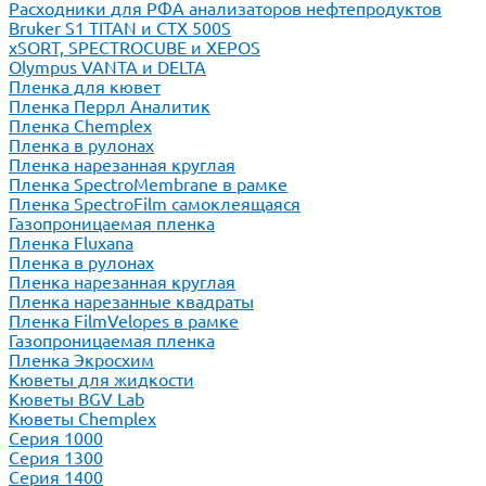
Расходники для РФА анализаторов нефтепродуктов
Bruker S1 TITAN и CTX 500S
xSORT, SPECTROCUBE и XEPOS
Olympus VANTA и DELTA
Пленка для кювет
Пленка Перрл Аналитик
Пленка Chemplex
Пленка в рулонах
Пленка нарезанная круглая
Пленка SpectroMembrane в рамке
Пленка SpectroFilm самоклеящаяся
Газопроницаемая пленка
Пленка Fluxana
Пленка в рулонах
Пленка нарезанная круглая
Пленка нарезанные квадраты
Пленка FilmVelopes в рамке
Газопроницаемая пленка
Пленка Экросхим
Кюветы для жидкости
Кюветы BGV Lab
Кюветы Chemplex
Серия 1000
Серия 1300
Серия 1400