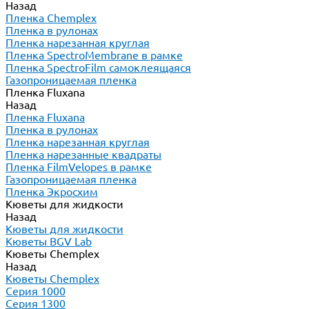
Назад
Пленка Chemplex
Пленка в рулонах
Пленка нарезанная круглая
Пленка SpectroMembrane в рамке
Пленка SpectroFilm самоклеящаяся
Газопроницаемая пленка
Пленка Fluxana
Назад
Пленка Fluxana
Пленка в рулонах
Пленка нарезанная круглая
Пленка нарезанные квадраты
Пленка FilmVelopes в рамке
Газопроницаемая пленка
Пленка Экросхим
Кюветы для жидкости
Назад
Кюветы для жидкости
Кюветы BGV Lab
Кюветы Chemplex
Назад
Кюветы Chemplex
Серия 1000
Серия 1300