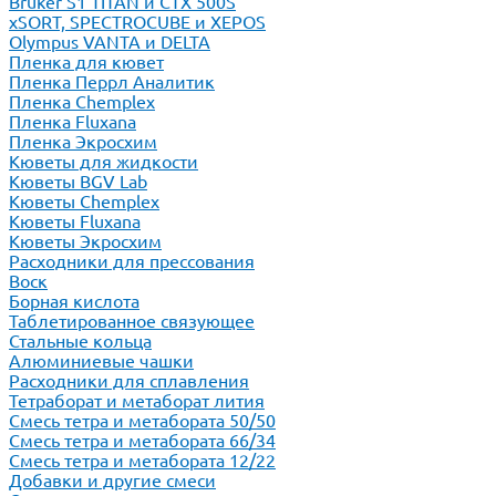
Bruker S1 TITAN и CTX 500S
xSORT, SPECTROCUBE и XEPOS
Olympus VANTA и DELTA
Пленка для кювет
Пленка Перрл Аналитик
Пленка Chemplex
Пленка Fluxana
Пленка Экросхим
Кюветы для жидкости
Кюветы BGV Lab
Кюветы Chemplex
Кюветы Fluxana
Кюветы Экросхим
Расходники для прессования
Воск
Борная кислота
Таблетированное связующее
Стальные кольца
Алюминиевые чашки
Расходники для сплавления
Тетраборат и метаборат лития
Смесь тетра и метабората 50/50
Смесь тетра и метабората 66/34
Смесь тетра и метабората 12/22
Добавки и другие смеси