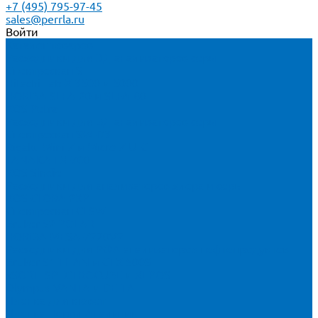
+7 (495) 795-97-45
sales@perrla.ru
Войти
Каталог товаров
Расходники для ЭД анализаторов серы
Спектроскан S
Hitachi Lab-X 3500 и 5000
HORIBA SLFA-20 и SLFA-60
XOS Petra
Расходники для ВД анализаторов серы
Спектроскан SW-D3
Rigaku Mini-Z и Micro-Z ULC
TANAKA FX-700
XOS Sindie
Расходники для анализаторов хлора и серы
XOS CLORA 2XP
Спектроскан CLSW
Bruker S2 POLAR
HORIBA MESA-7220V2
Расходники для РФА анализаторов нефтепродуктов
Bruker S1 TITAN и CTX 500S
xSORT, SPECTROCUBE и XEPOS
Olympus VANTA и DELTA
Пленка для кювет
Пленка Перрл Аналитик