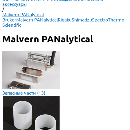
аксессуары
/
Malvern PANalytical
Bruker
Malvern PANalytical
Rigaku
Shimadzu
Spectro
Thermo
Scientific
Malvern PANalytical
Запасные части
(13)