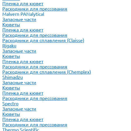
Пленка для кювет
Расходники для прессования
Malvern PANalytical
Запасные части
Кюветы
Пленка для кювет
Расходники для прессования
Расходники для сплавления (Claisse)
Rigaku
Запасные части
Кюветы
Пленка для кювет
Расходники для прессования
Расходники для сплавления (Chemplex)
Shimadzu
Запасные части
Кюветы
Пленка для кювет
Расходники для прессования
Spectro
Запасные части
Кюветы
Пленка для кювет
Расходники для прессования
Thermo Scientific