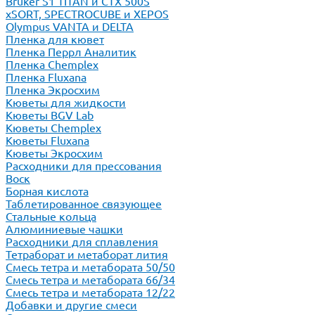
Bruker S1 TITAN и CTX 500S
xSORT, SPECTROCUBE и XEPOS
Olympus VANTA и DELTA
Пленка для кювет
Пленка Перрл Аналитик
Пленка Chemplex
Пленка Fluxana
Пленка Экросхим
Кюветы для жидкости
Кюветы BGV Lab
Кюветы Chemplex
Кюветы Fluxana
Кюветы Экросхим
Расходники для прессования
Воск
Борная кислота
Таблетированное связующее
Стальные кольца
Алюминиевые чашки
Расходники для сплавления
Тетраборат и метаборат лития
Смесь тетра и метабората 50/50
Смесь тетра и метабората 66/34
Смесь тетра и метабората 12/22
Добавки и другие смеси