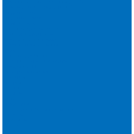
Расходники для сплавления (SPEX)
Запасные части и расходники ОЕМ
Вакуумное масло
Вакуумный насос
Водяной насос
Деионизирующая смола
Химические реактивы
Измельчители и пресса
Вибрационная мельница
Пресс
Щековые дробилки
Дополнительные аксессуары
Измерение ППП
Миксер для связующего
Компания
История
Новости
Клиенты
Бренды
Инвесторам
Политика конфиденциальности
Контакты
Реквизиты
Оплата
Доставка