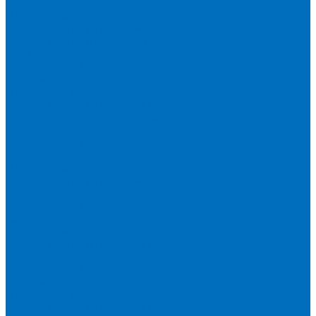
Кюветы
Пленка для кювет
Расходники для прессования
Расходники для сплавления (Claisse)
Rigaku
Запасные части
Кюветы
Пленка для кювет
Расходники для прессования
Расходники для сплавления (Chemplex)
Shimadzu
Запасные части
Кюветы
Пленка для кювет
Расходники для прессования
Spectro
Запасные части
Кюветы
Пленка для кювет
Расходники для прессования
Thermo Scientific
Запасные части
Кюветы
Пленка для кювет
Расходники для прессования