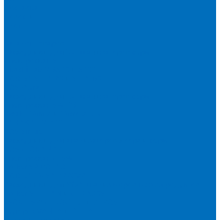
Доставка
Новости
Блог
...
Каталог товаров
Расходники для ЭД анализаторов серы
Спектроскан S
Hitachi Lab-X 3500 и 5000
HORIBA SLFA-20 и SLFA-60
XOS Petra
Расходники для ВД анализаторов серы
Спектроскан SW-D3
Rigaku Mini-Z и Micro-Z ULC
TANAKA FX-700
XOS Sindie
Расходники для анализаторов хлора и серы
XOS CLORA 2XP
Спектроскан CLSW
Bruker S2 POLAR
HORIBA MESA-7220V2
Расходники для РФА анализаторов нефтепродуктов
Bruker S1 TITAN и CTX 500S
xSORT, SPECTROCUBE и XEPOS
Olympus VANTA и DELTA
Пленка для кювет