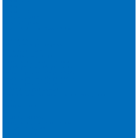
Серия 1900
Серия 2100
Серия 3100
Кюветы Fluxana
Кюветы Экросхим
Расходники для прессования
Воск
Борная кислота
Таблетированное связующее
Стальные кольца
Алюминиевые чашки
Расходники для сплавления
Тетраборат и метаборат лития
Смесь тетра и метабората 50/50
Смесь тетра и метабората 66/34
Смесь тетра и метабората 12/22
Добавки и другие смеси
Оригинальные запасные части и расходники
Bruker
Запасные части
Кюветы
Пленка для кювет
Расходники для прессования
Malvern PANalytical
Запасные части