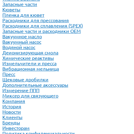
Запасные части
Кюветы
Пленка для кювет
Расходники для прессования
Расходники для сплавления (SPEX)
Запасные части и расходники ОЕМ
Вакуумное масло
Вакуумный насос
Водяной насос
Деионизирующая смола
Химические реактивы
Измельчители и пресса
Вибрационная мельница
Пресс
Щековые дробилки
Дополнительные аксессуары
Измерение ППП
Миксер для связующего
Компания
История
Новости
Клиенты
Бренды
Инвесторам
Политика конфиденциальности