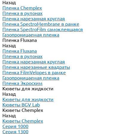
Назад
Пленка Chemplex
Пленка в рулонах
Пленка нарезанная круглая
Пленка SpectroMembrane в рамке
Пленка SpectroFilm самоклеящаяся
Газопроницаемая пленка
Пленка Fluxana
Назад
Пленка Fluxana
Пленка в рулонах
Пленка нарезанная круглая
Пленка нарезанные квадраты
Пленка FilmVelopes в рамке
Газопроницаемая пленка
Пленка Экросхим
Кюветы для жидкости
Назад
Кюветы для жидкости
Кюветы BGV Lab
Кюветы Chemplex
Назад
Кюветы Chemplex
Серия 1000
Серия 1300