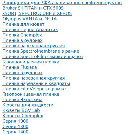
Расходники для РФА анализаторов нефтепродуктов
Bruker S1 TITAN и CTX 500S
xSORT, SPECTROCUBE и XEPOS
Olympus VANTA и DELTA
Пленка для кювет
Пленка Перрл Аналитик
Пленка Chemplex
Пленка в рулонах
Пленка нарезанная круглая
Пленка SpectroMembrane в рамке
Пленка SpectroFilm самоклеящаяся
Газопроницаемая пленка
Пленка Fluxana
Пленка в рулонах
Пленка нарезанная круглая
Пленка нарезанные квадраты
Пленка FilmVelopes в рамке
Газопроницаемая пленка
Пленка Экросхим
Кюветы для жидкости
Кюветы BGV Lab
Кюветы Chemplex
Серия 1000
Серия 1300
Серия 1400