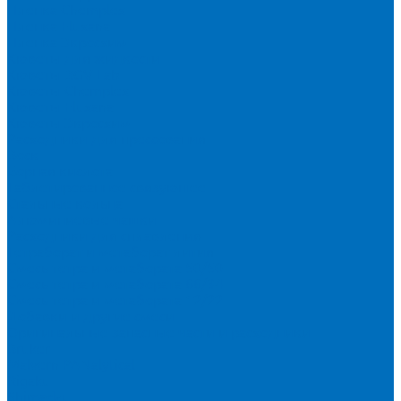
Пленка Chemplex
Пленка Fluxana
Пленка Экросхим
Кюветы для жидкости
Кюветы BGV Lab
Кюветы Chemplex
Кюветы Fluxana
Кюветы Экросхим
Расходники для прессования
Воск
Борная кислота
Таблетированное связующее
Стальные кольца
Алюминиевые чашки
Расходники для сплавления
Тетраборат и метаборат лития
Смесь тетра и метабората 50/50
Смесь тетра и метабората 66/34
Смесь тетра и метабората 12/22
Добавки и другие смеси
Оригинальные запасные части и расходники
Bruker
Malvern PANalytical
Rigaku
Shimadzu