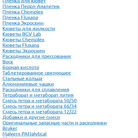
Пленка для кювет
Пленка Перрл Аналитик
Пленка Chemplex
Пленка Fluxana
Пленка Экросхим
Кюветы для жидкости
Кюветы BGV Lab
Кюветы Chemplex
Кюветы Fluxana
Кюветы Экросхим
Расходники для прессования
Воск
Борная кислота
Таблетированное связующее
Стальные кольца
Алюминиевые чашки
Расходники для сплавления
Тетраборат и метаборат лития
Смесь тетра и метабората 50/50
Смесь тетра и метабората 66/34
Смесь тетра и метабората 12/22
Добавки и другие смеси
Оригинальные запасные части и расходники
Bruker
Malvern PANalytical