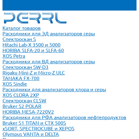
Новости
Блог
Каталог товаров
Расходники для ЭД анализаторов серы
Спектроскан S
Hitachi Lab-X 3500 и 5000
HORIBA SLFA-20 и SLFA-60
XOS Petra
Расходники для ВД анализаторов серы
Спектроскан SW-D3
Rigaku Mini-Z и Micro-Z ULC
TANAKA FX-700
XOS Sindie
Расходники для анализаторов хлора и серы
XOS CLORA 2XP
Спектроскан CLSW
Bruker S2 POLAR
HORIBA MESA-7220V2
Расходники для РФА анализаторов нефтепродуктов
Bruker S1 TITAN и CTX 500S
xSORT, SPECTROCUBE и XEPOS
Olympus VANTA и DELTA