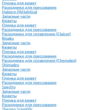
Пленка для кювет
Расходники для прессования
Malvern PANalytical
Запасные части
Кюветы
Пленка для кювет
Расходники для прессования
Расходники для сплавления (Claisse)
Rigaku
Запасные части
Кюветы
Пленка для кювет
Расходники для прессования
Расходники для сплавления (Chemplex)
Shimadzu
Запасные части
Кюветы
Пленка для кювет
Расходники для прессования
Spectro
Запасные части
Кюветы
Пленка для кювет
Расходники для прессования
Thermo Scientific