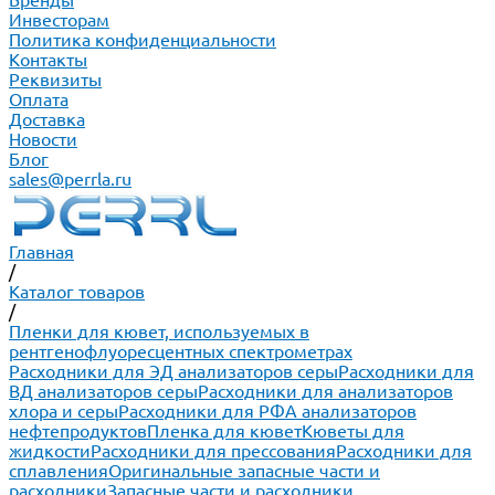
Бренды
Инвесторам
Политика конфиденциальности
Контакты
Реквизиты
Оплата
Доставка
Новости
Блог
sales@perrla.ru
Главная
/
Каталог товаров
/
Пленки для кювет, используемых в
рентгенофлуоресцентных спектрометрах
Расходники для ЭД анализаторов серы
Расходники для
ВД анализаторов серы
Расходники для анализаторов
хлора и серы
Расходники для РФА анализаторов
нефтепродуктов
Пленка для кювет
Кюветы для
жидкости
Расходники для прессования
Расходники для
сплавления
Оригинальные запасные части и
расходники
Запасные части и расходники