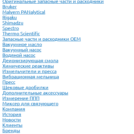
Оригинальные запасные части и расходники
Bruker
Malvern PANalytical
Rigaku
Shimadzu
Spectro
Thermo Scientific
Запасные части и расходники ОЕМ
Вакуумное масло
Вакуумный насос
Водяной насос
Деионизирующая смола
Химические реактивы
Измельчители и пресса
Вибрационная мельница
Пресс
Щековые дробилки
Дополнительные аксессуары
Измерение ППП
Миксер для связующего
Компания
История
Новости
Клиенты
Бренды