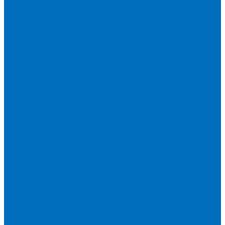
Пленка Перрл Аналитик
Пленка Chemplex
Пленка в рулонах
Пленка нарезанная круглая
Пленка SpectroMembrane в рамке
Пленка SpectroFilm самоклеящаяся
Газопроницаемая пленка
Пленка Fluxana
Пленка в рулонах
Пленка нарезанная круглая
Пленка нарезанные квадраты
Пленка FilmVelopes в рамке
Газопроницаемая пленка
Пленка Экросхим
Кюветы для жидкости
Кюветы BGV Lab
Кюветы Chemplex
Серия 1000
Серия 1300
Серия 1400
Серия 1500
Серия 1600
Серия 1700
Серия 1800