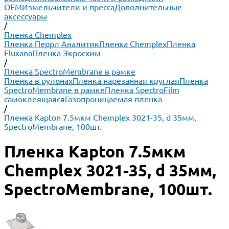
ОЕМ
Измельчители и пресса
Дополнительные
аксессуары
/
Пленка Chemplex
Пленка Перрл Аналитик
Пленка Chemplex
Пленка
Fluxana
Пленка Экросхим
/
Пленка SpectroMembrane в рамке
Пленка в рулонах
Пленка нарезанная круглая
Пленка
SpectroMembrane в рамке
Пленка SpectroFilm
самоклеящаяся
Газопроницаемая пленка
/
Пленка Kapton 7.5мкм Chemplex 3021-35, d 35мм,
SpectroMembrane, 100шт.
Пленка Kapton 7.5мкм
Chemplex 3021-35, d 35мм,
SpectroMembrane, 100шт.