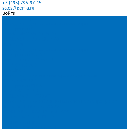
+7 (495) 795-97-45
sales@perrla.ru
Войти
Каталог товаров
Расходники для ЭД анализаторов серы
Спектроскан S
Hitachi Lab-X 3500 и 5000
HORIBA SLFA-20 и SLFA-60
XOS Petra
Расходники для ВД анализаторов серы
Спектроскан SW-D3
Rigaku Mini-Z и Micro-Z ULC
TANAKA FX-700
XOS Sindie
Расходники для анализаторов хлора и серы
XOS CLORA 2XP
Спектроскан CLSW
Bruker S2 POLAR
HORIBA MESA-7220V2
Расходники для РФА анализаторов нефтепродуктов
Bruker S1 TITAN и CTX 500S
xSORT, SPECTROCUBE и XEPOS
Olympus VANTA и DELTA
Пленка для кювет
Пленка Перрл Аналитик