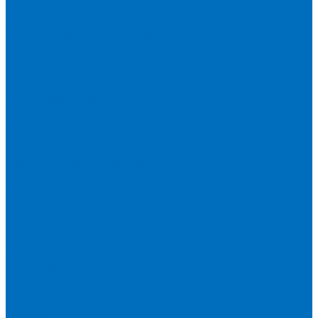
Spectro
Thermo Scientific
Запасные части и расходники ОЕМ
Вакуумное масло
Вакуумный насос
Водяной насос
Деионизирующая смола
Химические реактивы
Измельчители и пресса
Вибрационная мельница
Пресс
Щековые дробилки
Дополнительные аксессуары
Измерение ППП
Миксер для связующего
Компания
История
Новости
Клиенты
Бренды
Инвесторам
Политика конфиденциальности
Контакты
Реквизиты
Оплата