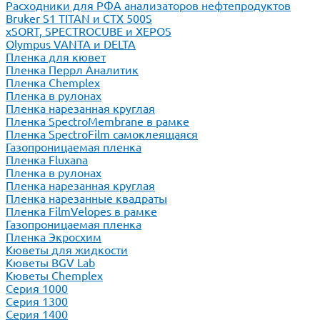
Расходники для РФА анализаторов нефтепродуктов
Bruker S1 TITAN и CTX 500S
xSORT, SPECTROCUBE и XEPOS
Olympus VANTA и DELTA
Пленка для кювет
Пленка Перрл Аналитик
Пленка Chemplex
Пленка в рулонах
Пленка нарезанная круглая
Пленка SpectroMembrane в рамке
Пленка SpectroFilm самоклеящаяся
Газопроницаемая пленка
Пленка Fluxana
Пленка в рулонах
Пленка нарезанная круглая
Пленка нарезанные квадраты
Пленка FilmVelopes в рамке
Газопроницаемая пленка
Пленка Экросхим
Кюветы для жидкости
Кюветы BGV Lab
Кюветы Chemplex
Серия 1000
Серия 1300
Серия 1400