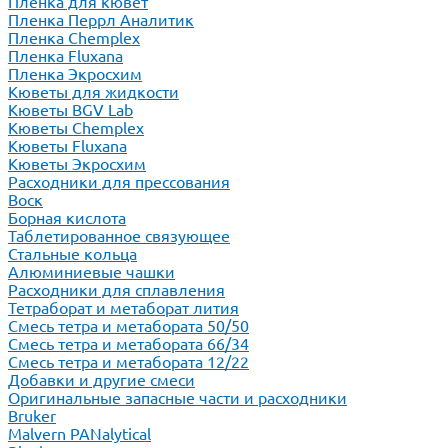
Пленка для кювет
Пленка Перрл Аналитик
Пленка Chemplex
Пленка Fluxana
Пленка Экросхим
Кюветы для жидкости
Кюветы BGV Lab
Кюветы Chemplex
Кюветы Fluxana
Кюветы Экросхим
Расходники для прессования
Воск
Борная кислота
Таблетированное связующее
Стальные кольца
Алюминиевые чашки
Расходники для сплавления
Тетраборат и метаборат лития
Смесь тетра и метабората 50/50
Смесь тетра и метабората 66/34
Смесь тетра и метабората 12/22
Добавки и другие смеси
Оригинальные запасные части и расходники
Bruker
Malvern PANalytical