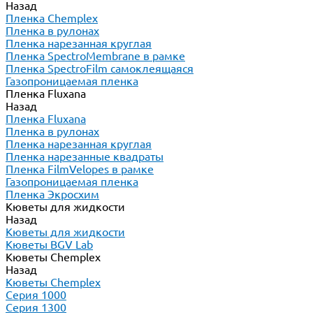
Назад
Пленка Chemplex
Пленка в рулонах
Пленка нарезанная круглая
Пленка SpectroMembrane в рамке
Пленка SpectroFilm самоклеящаяся
Газопроницаемая пленка
Пленка Fluxana
Назад
Пленка Fluxana
Пленка в рулонах
Пленка нарезанная круглая
Пленка нарезанные квадраты
Пленка FilmVelopes в рамке
Газопроницаемая пленка
Пленка Экросхим
Кюветы для жидкости
Назад
Кюветы для жидкости
Кюветы BGV Lab
Кюветы Chemplex
Назад
Кюветы Chemplex
Серия 1000
Серия 1300