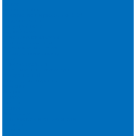
Spectro
Thermo Scientific
Запасные части и расходники ОЕМ
Вакуумное масло
Вакуумный насос
Водяной насос
Деионизирующая смола
Химические реактивы
Измельчители и пресса
Вибрационная мельница
Пресс
Щековые дробилки
Дополнительные аксессуары
Измерение ППП
Миксер для связующего
Компания
История
Новости
Клиенты
Бренды
Инвесторам
Политика конфиденциальности
Контакты
Реквизиты
Оплата