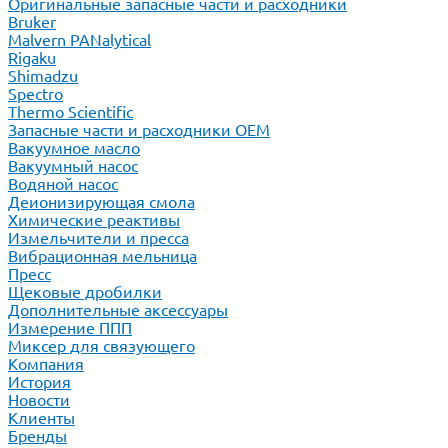
Оригинальные запасные части и расходники
Bruker
Malvern PANalytical
Rigaku
Shimadzu
Spectro
Thermo Scientific
Запасные части и расходники ОЕМ
Вакуумное масло
Вакуумный насос
Водяной насос
Деионизирующая смола
Химические реактивы
Измельчители и пресса
Вибрационная мельница
Пресс
Щековые дробилки
Дополнительные аксессуары
Измерение ППП
Миксер для связующего
Компания
История
Новости
Клиенты
Бренды