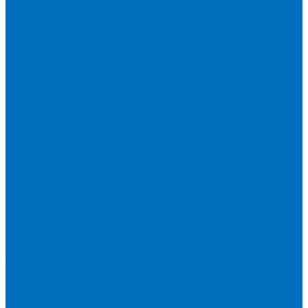
Серия 1900
Серия 2100
Серия 3100
Кюветы Fluxana
Кюветы Экросхим
Расходники для прессования
Воск
Борная кислота
Таблетированное связующее
Стальные кольца
Алюминиевые чашки
Расходники для сплавления
Тетраборат и метаборат лития
Смесь тетра и метабората 50/50
Смесь тетра и метабората 66/34
Смесь тетра и метабората 12/22
Добавки и другие смеси
Оригинальные запасные части и расходники
Bruker
Запасные части
Кюветы
Пленка для кювет
Расходники для прессования
Malvern PANalytical
Запасные части