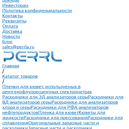
Бренды
Инвесторам
Политика конфиденциальности
Контакты
Реквизиты
Оплата
Доставка
Новости
Блог
sales@perrla.ru
Главная
/
Каталог товаров
/
Пленки для кювет, используемых в
рентгенофлуоресцентных спектрометрах
Расходники для ЭД анализаторов серы
Расходники для
ВД анализаторов серы
Расходники для анализаторов
хлора и серы
Расходники для РФА анализаторов
нефтепродуктов
Пленка для кювет
Кюветы для
жидкости
Расходники для прессования
Расходники для
сплавления
Оригинальные запасные части и
расходники
Запасные части и расходники