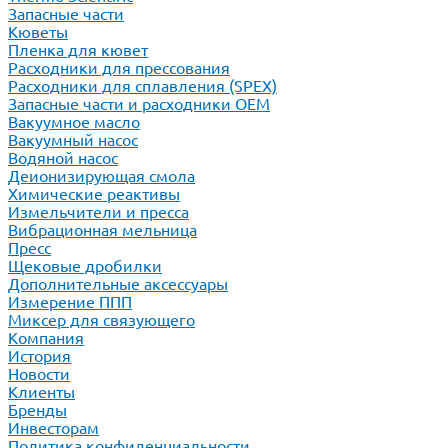
Запасные части
Кюветы
Пленка для кювет
Расходники для прессования
Расходники для сплавления (SPEX)
Запасные части и расходники ОЕМ
Вакуумное масло
Вакуумный насос
Водяной насос
Деионизирующая смола
Химические реактивы
Измельчители и пресса
Вибрационная мельница
Пресс
Щековые дробилки
Дополнительные аксессуары
Измерение ППП
Миксер для связующего
Компания
История
Новости
Клиенты
Бренды
Инвесторам
Политика конфиденциальности