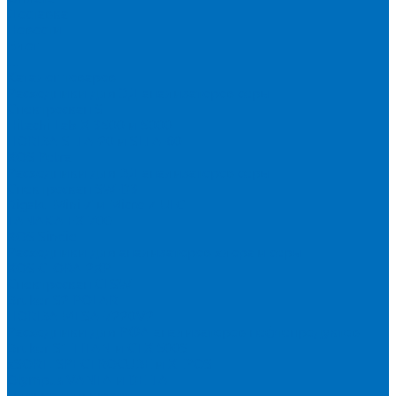
Доставка
Новости
Блог
...
Каталог товаров
Расходники для ЭД анализаторов серы
Спектроскан S
Hitachi Lab-X 3500 и 5000
HORIBA SLFA-20 и SLFA-60
XOS Petra
Расходники для ВД анализаторов серы
Спектроскан SW-D3
Rigaku Mini-Z и Micro-Z ULC
TANAKA FX-700
XOS Sindie
Расходники для анализаторов хлора и серы
XOS CLORA 2XP
Спектроскан CLSW
Bruker S2 POLAR
HORIBA MESA-7220V2
Расходники для РФА анализаторов нефтепродуктов
Bruker S1 TITAN и CTX 500S
xSORT, SPECTROCUBE и XEPOS
Olympus VANTA и DELTA
Пленка для кювет