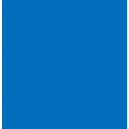
Пленка Перрл Аналитик
Пленка Chemplex
Пленка в рулонах
Пленка нарезанная круглая
Пленка SpectroMembrane в рамке
Пленка SpectroFilm самоклеящаяся
Газопроницаемая пленка
Пленка Fluxana
Пленка в рулонах
Пленка нарезанная круглая
Пленка нарезанные квадраты
Пленка FilmVelopes в рамке
Газопроницаемая пленка
Пленка Экросхим
Кюветы для жидкости
Кюветы BGV Lab
Кюветы Chemplex
Серия 1000
Серия 1300
Серия 1400
Серия 1500
Серия 1600
Серия 1700
Серия 1800