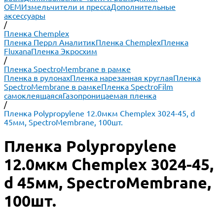
ОЕМ
Измельчители и пресса
Дополнительные
аксессуары
/
Пленка Chemplex
Пленка Перрл Аналитик
Пленка Chemplex
Пленка
Fluxana
Пленка Экросхим
/
Пленка SpectroMembrane в рамке
Пленка в рулонах
Пленка нарезанная круглая
Пленка
SpectroMembrane в рамке
Пленка SpectroFilm
самоклеящаяся
Газопроницаемая пленка
/
Пленка Polypropylene 12.0мкм Chemplex 3024-45, d
45мм, SpectroMembrane, 100шт.
Пленка Polypropylene
12.0мкм Chemplex 3024-45,
d 45мм, SpectroMembrane,
100шт.