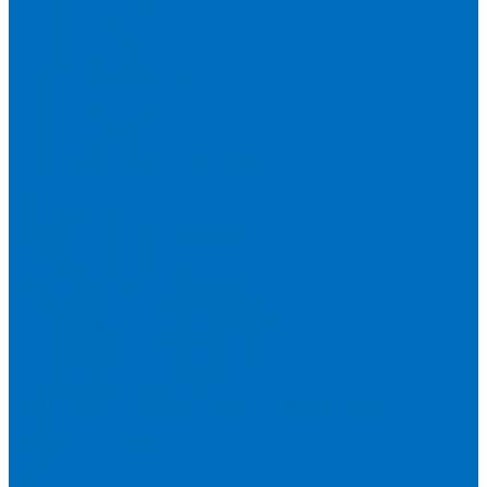
Пленка Chemplex
Пленка Fluxana
Пленка Экросхим
Кюветы для жидкости
Кюветы BGV Lab
Кюветы Chemplex
Кюветы Fluxana
Кюветы Экросхим
Расходники для прессования
Воск
Борная кислота
Таблетированное связующее
Стальные кольца
Алюминиевые чашки
Расходники для сплавления
Тетраборат и метаборат лития
Смесь тетра и метабората 50/50
Смесь тетра и метабората 66/34
Смесь тетра и метабората 12/22
Добавки и другие смеси
Оригинальные запасные части и расходники
Bruker
Malvern PANalytical
Rigaku
Shimadzu