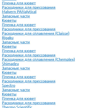
Пленка для кювет
Расходники для прессования
Malvern PANalytical
Запасные части
Кюветы
Пленка для кювет
Расходники для прессования
Расходники для сплавления (Claisse)
Rigaku
Запасные части
Кюветы
Пленка для кювет
Расходники для прессования
Расходники для сплавления (Chemplex)
Shimadzu
Запасные части
Кюветы
Пленка для кювет
Расходники для прессования
Spectro
Запасные части
Кюветы
Пленка для кювет
Расходники для прессования
Thermo Scientific