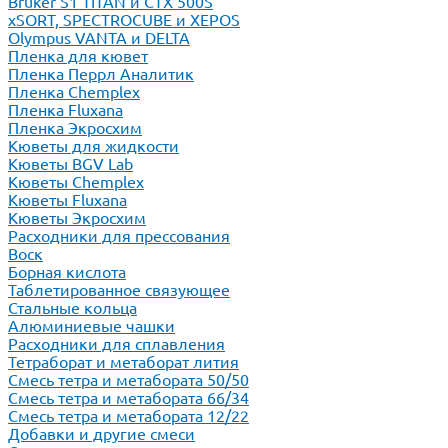
Bruker S1 TITAN и CTX 500S
xSORT, SPECTROCUBE и XEPOS
Olympus VANTA и DELTA
Пленка для кювет
Пленка Перрл Аналитик
Пленка Chemplex
Пленка Fluxana
Пленка Экросхим
Кюветы для жидкости
Кюветы BGV Lab
Кюветы Chemplex
Кюветы Fluxana
Кюветы Экросхим
Расходники для прессования
Воск
Борная кислота
Таблетированное связующее
Стальные кольца
Алюминиевые чашки
Расходники для сплавления
Тетраборат и метаборат лития
Смесь тетра и метабората 50/50
Смесь тетра и метабората 66/34
Смесь тетра и метабората 12/22
Добавки и другие смеси