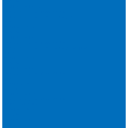
Кюветы
Пленка для кювет
Расходники для прессования
Расходники для сплавления (Claisse)
Rigaku
Запасные части
Кюветы
Пленка для кювет
Расходники для прессования
Расходники для сплавления (Chemplex)
Shimadzu
Запасные части
Кюветы
Пленка для кювет
Расходники для прессования
Spectro
Запасные части
Кюветы
Пленка для кювет
Расходники для прессования
Thermo Scientific
Запасные части
Кюветы
Пленка для кювет
Расходники для прессования