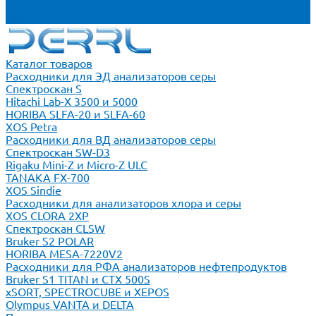
Новости
Блог
Каталог товаров
Расходники для ЭД анализаторов серы
Спектроскан S
Hitachi Lab-X 3500 и 5000
HORIBA SLFA-20 и SLFA-60
XOS Petra
Расходники для ВД анализаторов серы
Спектроскан SW-D3
Rigaku Mini-Z и Micro-Z ULC
TANAKA FX-700
XOS Sindie
Расходники для анализаторов хлора и серы
XOS CLORA 2XP
Спектроскан CLSW
Bruker S2 POLAR
HORIBA MESA-7220V2
Расходники для РФА анализаторов нефтепродуктов
Bruker S1 TITAN и CTX 500S
xSORT, SPECTROCUBE и XEPOS
Olympus VANTA и DELTA