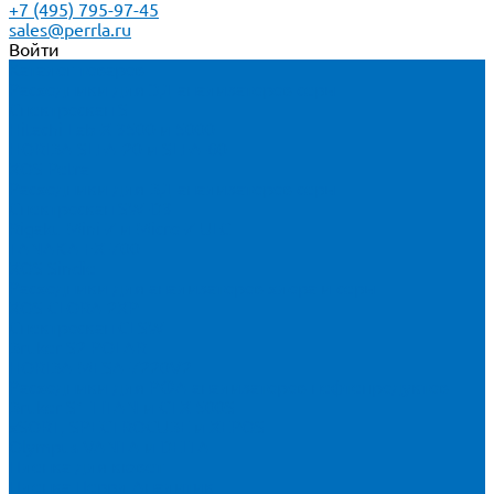
+7 (495) 795-97-45
sales@perrla.ru
Войти
Каталог товаров
Расходники для ЭД анализаторов серы
Спектроскан S
Hitachi Lab-X 3500 и 5000
HORIBA SLFA-20 и SLFA-60
XOS Petra
Расходники для ВД анализаторов серы
Спектроскан SW-D3
Rigaku Mini-Z и Micro-Z ULC
TANAKA FX-700
XOS Sindie
Расходники для анализаторов хлора и серы
XOS CLORA 2XP
Спектроскан CLSW
Bruker S2 POLAR
HORIBA MESA-7220V2
Расходники для РФА анализаторов нефтепродуктов
Bruker S1 TITAN и CTX 500S
xSORT, SPECTROCUBE и XEPOS
Olympus VANTA и DELTA
Пленка для кювет
Пленка Перрл Аналитик