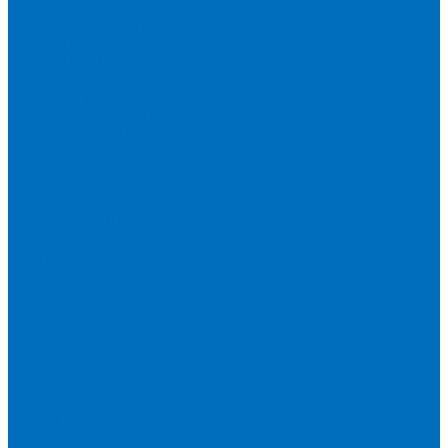
Расходники для сплавления (SPEX)
Запасные части и расходники ОЕМ
Вакуумное масло
Вакуумный насос
Водяной насос
Деионизирующая смола
Химические реактивы
Измельчители и пресса
Вибрационная мельница
Пресс
Щековые дробилки
Дополнительные аксессуары
Измерение ППП
Миксер для связующего
Компания
История
Новости
Клиенты
Бренды
Инвесторам
Политика конфиденциальности
Контакты
Реквизиты
Оплата
Доставка