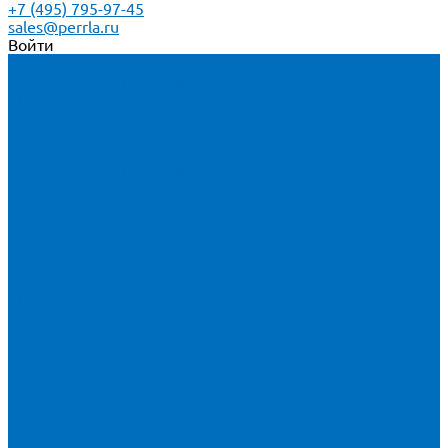
+7 (495) 795-97-45
sales@perrla.ru
Войти
Каталог товаров
Расходники для ЭД анализаторов серы
Спектроскан S
Hitachi Lab-X 3500 и 5000
HORIBA SLFA-20 и SLFA-60
XOS Petra
Расходники для ВД анализаторов серы
Спектроскан SW-D3
Rigaku Mini-Z и Micro-Z ULC
TANAKA FX-700
XOS Sindie
Расходники для анализаторов хлора и серы
XOS CLORA 2XP
Спектроскан CLSW
Bruker S2 POLAR
HORIBA MESA-7220V2
Расходники для РФА анализаторов нефтепродуктов
Bruker S1 TITAN и CTX 500S
xSORT, SPECTROCUBE и XEPOS
Olympus VANTA и DELTA
Пленка для кювет
Пленка Перрл Аналитик