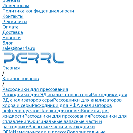
Бренды
Инвесторам
Политика конфиденциальности
Контакты
Реквизиты
Оплата
Доставка
Новости
Блог
sales@perrla.ru
Главная
/
Каталог товаров
/
Расходники для прессования
Расходники для ЭД анализаторов серы
Расходники для
ВД анализаторов серы
Расходники для анализаторов
хлора и серы
Расходники для РФА анализаторов
нефтепродуктов
Пленка для кювет
Кюветы для
жидкости
Расходники для прессования
Расходники для
сплавления
Оригинальные запасные части и
расходники
Запасные части и расходники
ОЕМ
Измельчители и пресса
Дополнительные