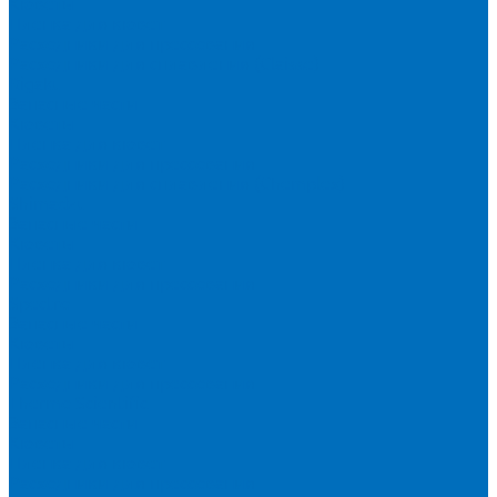
Кюветы
Пленка для кювет
Расходники для прессования
Расходники для сплавления (Claisse)
Rigaku
Запасные части
Кюветы
Пленка для кювет
Расходники для прессования
Расходники для сплавления (Chemplex)
Shimadzu
Запасные части
Кюветы
Пленка для кювет
Расходники для прессования
Spectro
Запасные части
Кюветы
Пленка для кювет
Расходники для прессования
Thermo Scientific
Запасные части
Кюветы
Пленка для кювет
Расходники для прессования