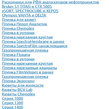
Расходники для РФА анализаторов нефтепродуктов
Bruker S1 TITAN и CTX 500S
xSORT, SPECTROCUBE и XEPOS
Olympus VANTA и DELTA
Пленка для кювет
Пленка Перрл Аналитик
Пленка Chemplex
Пленка в рулонах
Пленка нарезанная круглая
Пленка SpectroMembrane в рамке
Пленка SpectroFilm самоклеящаяся
Газопроницаемая пленка
Пленка Fluxana
Пленка в рулонах
Пленка нарезанная круглая
Пленка нарезанные квадраты
Пленка FilmVelopes в рамке
Газопроницаемая пленка
Пленка Экросхим
Кюветы для жидкости
Кюветы BGV Lab
Кюветы Chemplex
Серия 1000
Серия 1300
Серия 1400