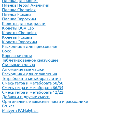
Пленка для кювет
Пленка Перрл Аналитик
Пленка Chemplex
Пленка Fluxana
Пленка Экросхим
Кюветы для жидкости
Кюветы BGV Lab
Кюветы Chemplex
Кюветы Fluxana
Кюветы Экросхим
Расходники для прессования
Воск
Борная кислота
Таблетированное связующее
Стальные кольца
Алюминиевые чашки
Расходники для сплавления
Тетраборат и метаборат лития
Смесь тетра и метабората 50/50
Смесь тетра и метабората 66/34
Смесь тетра и метабората 12/22
Добавки и другие смеси
Оригинальные запасные части и расходники
Bruker
Malvern PANalytical