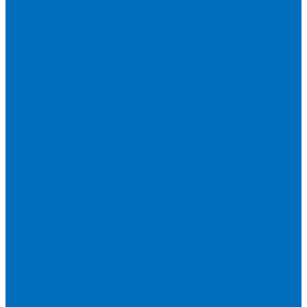
Доставка
Новости
Блог
...
Каталог товаров
Расходники для ЭД анализаторов серы
Спектроскан S
Hitachi Lab-X 3500 и 5000
HORIBA SLFA-20 и SLFA-60
XOS Petra
Расходники для ВД анализаторов серы
Спектроскан SW-D3
Rigaku Mini-Z и Micro-Z ULC
TANAKA FX-700
XOS Sindie
Расходники для анализаторов хлора и серы
XOS CLORA 2XP
Спектроскан CLSW
Bruker S2 POLAR
HORIBA MESA-7220V2
Расходники для РФА анализаторов нефтепродуктов
Bruker S1 TITAN и CTX 500S
xSORT, SPECTROCUBE и XEPOS
Olympus VANTA и DELTA
Пленка для кювет