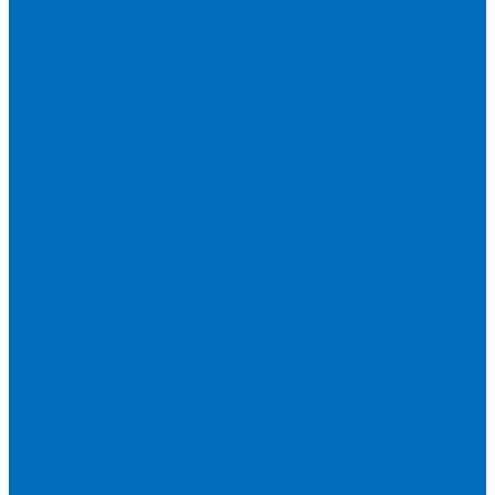
Расходники для сплавления (SPEX)
Запасные части и расходники ОЕМ
Вакуумное масло
Вакуумный насос
Водяной насос
Деионизирующая смола
Химические реактивы
Измельчители и пресса
Вибрационная мельница
Пресс
Щековые дробилки
Дополнительные аксессуары
Измерение ППП
Миксер для связующего
Компания
История
Новости
Клиенты
Бренды
Инвесторам
Политика конфиденциальности
Контакты
Реквизиты
Оплата
Доставка