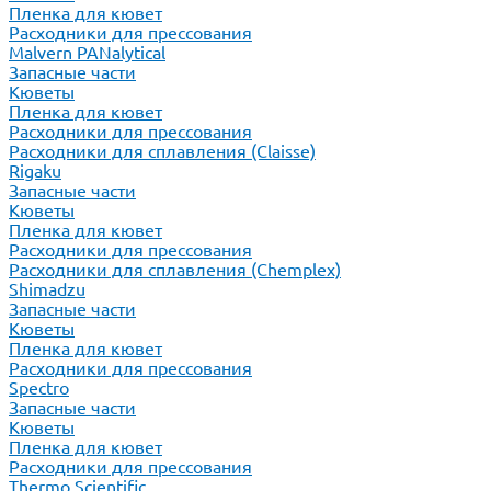
Пленка для кювет
Расходники для прессования
Malvern PANalytical
Запасные части
Кюветы
Пленка для кювет
Расходники для прессования
Расходники для сплавления (Claisse)
Rigaku
Запасные части
Кюветы
Пленка для кювет
Расходники для прессования
Расходники для сплавления (Chemplex)
Shimadzu
Запасные части
Кюветы
Пленка для кювет
Расходники для прессования
Spectro
Запасные части
Кюветы
Пленка для кювет
Расходники для прессования
Thermo Scientific