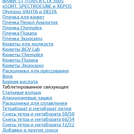
Bruker S1 TITAN и CTX 500S
xSORT, SPECTROCUBE и XEPOS
Olympus VANTA и DELTA
Пленка для кювет
Пленка Перрл Аналитик
Пленка Chemplex
Пленка Fluxana
Пленка Экросхим
Кюветы для жидкости
Кюветы BGV Lab
Кюветы Chemplex
Кюветы Fluxana
Кюветы Экросхим
Расходники для прессования
Воск
Борная кислота
Таблетированное связующее
Стальные кольца
Алюминиевые чашки
Расходники для сплавления
Тетраборат и метаборат лития
Смесь тетра и метабората 50/50
Смесь тетра и метабората 66/34
Смесь тетра и метабората 12/22
Добавки и другие смеси