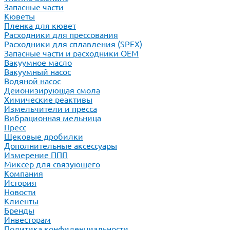
Запасные части
Кюветы
Пленка для кювет
Расходники для прессования
Расходники для сплавления (SPEX)
Запасные части и расходники ОЕМ
Вакуумное масло
Вакуумный насос
Водяной насос
Деионизирующая смола
Химические реактивы
Измельчители и пресса
Вибрационная мельница
Пресс
Щековые дробилки
Дополнительные аксессуары
Измерение ППП
Миксер для связующего
Компания
История
Новости
Клиенты
Бренды
Инвесторам
Политика конфиденциальности