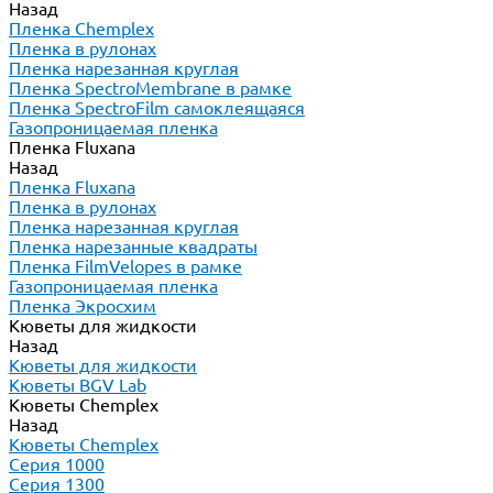
Назад
Пленка Chemplex
Пленка в рулонах
Пленка нарезанная круглая
Пленка SpectroMembrane в рамке
Пленка SpectroFilm самоклеящаяся
Газопроницаемая пленка
Пленка Fluxana
Назад
Пленка Fluxana
Пленка в рулонах
Пленка нарезанная круглая
Пленка нарезанные квадраты
Пленка FilmVelopes в рамке
Газопроницаемая пленка
Пленка Экросхим
Кюветы для жидкости
Назад
Кюветы для жидкости
Кюветы BGV Lab
Кюветы Chemplex
Назад
Кюветы Chemplex
Серия 1000
Серия 1300