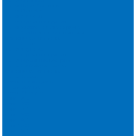
Пленка Перрл Аналитик
Пленка Chemplex
Пленка в рулонах
Пленка нарезанная круглая
Пленка SpectroMembrane в рамке
Пленка SpectroFilm самоклеящаяся
Газопроницаемая пленка
Пленка Fluxana
Пленка в рулонах
Пленка нарезанная круглая
Пленка нарезанные квадраты
Пленка FilmVelopes в рамке
Газопроницаемая пленка
Пленка Экросхим
Кюветы для жидкости
Кюветы BGV Lab
Кюветы Chemplex
Серия 1000
Серия 1300
Серия 1400
Серия 1500
Серия 1600
Серия 1700
Серия 1800