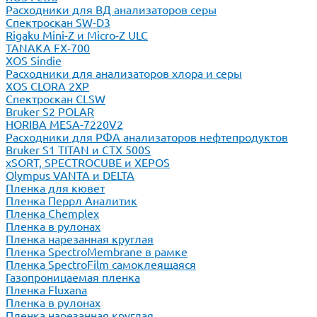
Расходники для ВД анализаторов серы
Спектроскан SW-D3
Rigaku Mini-Z и Micro-Z ULC
TANAKA FX-700
XOS Sindie
Расходники для анализаторов хлора и серы
XOS CLORA 2XP
Спектроскан CLSW
Bruker S2 POLAR
HORIBA MESA-7220V2
Расходники для РФА анализаторов нефтепродуктов
Bruker S1 TITAN и CTX 500S
xSORT, SPECTROCUBE и XEPOS
Olympus VANTA и DELTA
Пленка для кювет
Пленка Перрл Аналитик
Пленка Chemplex
Пленка в рулонах
Пленка нарезанная круглая
Пленка SpectroMembrane в рамке
Пленка SpectroFilm самоклеящаяся
Газопроницаемая пленка
Пленка Fluxana
Пленка в рулонах
Пленка нарезанная круглая