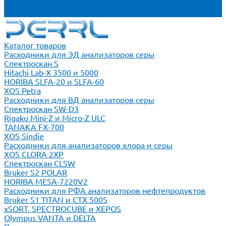
Новости
Блог
Каталог товаров
Расходники для ЭД анализаторов серы
Спектроскан S
Hitachi Lab-X 3500 и 5000
HORIBA SLFA-20 и SLFA-60
XOS Petra
Расходники для ВД анализаторов серы
Спектроскан SW-D3
Rigaku Mini-Z и Micro-Z ULC
TANAKA FX-700
XOS Sindie
Расходники для анализаторов хлора и серы
XOS CLORA 2XP
Спектроскан CLSW
Bruker S2 POLAR
HORIBA MESA-7220V2
Расходники для РФА анализаторов нефтепродуктов
Bruker S1 TITAN и CTX 500S
xSORT, SPECTROCUBE и XEPOS
Olympus VANTA и DELTA