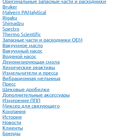
Оригинальные запасные части и расходники
Bruker
Malvern PANalytical
Rigaku
Shimadzu
Spectro
Thermo Scientific
Запасные части и расходники ОЕМ
Вакуумное масло
Вакуумный насос
Водяной насос
Деионизирующая смола
Химические реактивы
Измельчители и пресса
Вибрационная мельница
Пресс
Щековые дробилки
Дополнительные аксессуары
Измерение ППП
Миксер для связующего
Компания
История
Новости
Клиенты
Бренды