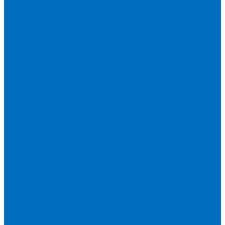
Spectro
Thermo Scientific
Запасные части и расходники ОЕМ
Вакуумное масло
Вакуумный насос
Водяной насос
Деионизирующая смола
Химические реактивы
Измельчители и пресса
Вибрационная мельница
Пресс
Щековые дробилки
Дополнительные аксессуары
Измерение ППП
Миксер для связующего
Компания
История
Новости
Клиенты
Бренды
Инвесторам
Политика конфиденциальности
Контакты
Реквизиты
Оплата