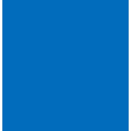
Серия 1900
Серия 2100
Серия 3100
Кюветы Fluxana
Кюветы Экросхим
Расходники для прессования
Воск
Борная кислота
Таблетированное связующее
Стальные кольца
Алюминиевые чашки
Расходники для сплавления
Тетраборат и метаборат лития
Смесь тетра и метабората 50/50
Смесь тетра и метабората 66/34
Смесь тетра и метабората 12/22
Добавки и другие смеси
Оригинальные запасные части и расходники
Bruker
Запасные части
Кюветы
Пленка для кювет
Расходники для прессования
Malvern PANalytical
Запасные части