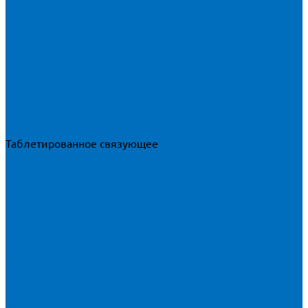
Пленка Chemplex
Пленка Fluxana
Пленка Экросхим
Кюветы для жидкости
Кюветы BGV Lab
Кюветы Chemplex
Кюветы Fluxana
Кюветы Экросхим
Расходники для прессования
Воск
Борная кислота
Таблетированное связующее
Стальные кольца
Алюминиевые чашки
Расходники для сплавления
Тетраборат и метаборат лития
Смесь тетра и метабората 50/50
Смесь тетра и метабората 66/34
Смесь тетра и метабората 12/22
Добавки и другие смеси
Оригинальные запасные части и расходники
Bruker
Malvern PANalytical
Rigaku
Shimadzu