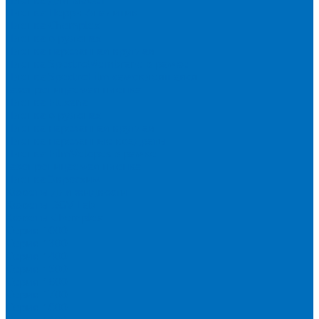
Пленка Перрл Аналитик
Пленка Chemplex
Пленка в рулонах
Пленка нарезанная круглая
Пленка SpectroMembrane в рамке
Пленка SpectroFilm самоклеящаяся
Газопроницаемая пленка
Пленка Fluxana
Пленка в рулонах
Пленка нарезанная круглая
Пленка нарезанные квадраты
Пленка FilmVelopes в рамке
Газопроницаемая пленка
Пленка Экросхим
Кюветы для жидкости
Кюветы BGV Lab
Кюветы Chemplex
Серия 1000
Серия 1300
Серия 1400
Серия 1500
Серия 1600
Серия 1700
Серия 1800