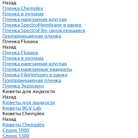
Назад
Пленка Chemplex
Пленка в рулонах
Пленка нарезанная круглая
Пленка SpectroMembrane в рамке
Пленка SpectroFilm самоклеящаяся
Газопроницаемая пленка
Пленка Fluxana
Назад
Пленка Fluxana
Пленка в рулонах
Пленка нарезанная круглая
Пленка нарезанные квадраты
Пленка FilmVelopes в рамке
Газопроницаемая пленка
Пленка Экросхим
Кюветы для жидкости
Назад
Кюветы для жидкости
Кюветы BGV Lab
Кюветы Chemplex
Назад
Кюветы Chemplex
Серия 1000
Серия 1300