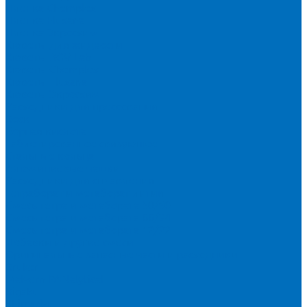
Пленка Chemplex
Пленка Fluxana
Пленка Экросхим
Кюветы для жидкости
Кюветы BGV Lab
Кюветы Chemplex
Кюветы Fluxana
Кюветы Экросхим
Расходники для прессования
Воск
Борная кислота
Таблетированное связующее
Стальные кольца
Алюминиевые чашки
Расходники для сплавления
Тетраборат и метаборат лития
Смесь тетра и метабората 50/50
Смесь тетра и метабората 66/34
Смесь тетра и метабората 12/22
Добавки и другие смеси
Оригинальные запасные части и расходники
Bruker
Malvern PANalytical
Rigaku
Shimadzu