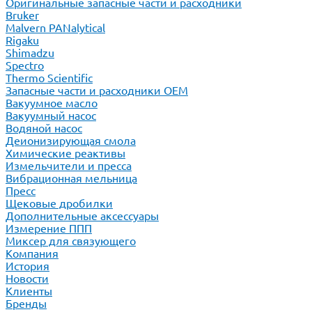
Оригинальные запасные части и расходники
Bruker
Malvern PANalytical
Rigaku
Shimadzu
Spectro
Thermo Scientific
Запасные части и расходники ОЕМ
Вакуумное масло
Вакуумный насос
Водяной насос
Деионизирующая смола
Химические реактивы
Измельчители и пресса
Вибрационная мельница
Пресс
Щековые дробилки
Дополнительные аксессуары
Измерение ППП
Миксер для связующего
Компания
История
Новости
Клиенты
Бренды