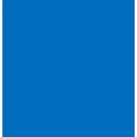
Spectro
Thermo Scientific
Запасные части и расходники ОЕМ
Вакуумное масло
Вакуумный насос
Водяной насос
Деионизирующая смола
Химические реактивы
Измельчители и пресса
Вибрационная мельница
Пресс
Щековые дробилки
Дополнительные аксессуары
Измерение ППП
Миксер для связующего
Компания
История
Новости
Клиенты
Бренды
Инвесторам
Политика конфиденциальности
Контакты
Реквизиты
Оплата