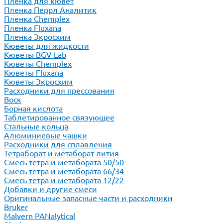
Пленка для кювет
Пленка Перрл Аналитик
Пленка Chemplex
Пленка Fluxana
Пленка Экросхим
Кюветы для жидкости
Кюветы BGV Lab
Кюветы Chemplex
Кюветы Fluxana
Кюветы Экросхим
Расходники для прессования
Воск
Борная кислота
Таблетированное связующее
Стальные кольца
Алюминиевые чашки
Расходники для сплавления
Тетраборат и метаборат лития
Смесь тетра и метабората 50/50
Смесь тетра и метабората 66/34
Смесь тетра и метабората 12/22
Добавки и другие смеси
Оригинальные запасные части и расходники
Bruker
Malvern PANalytical