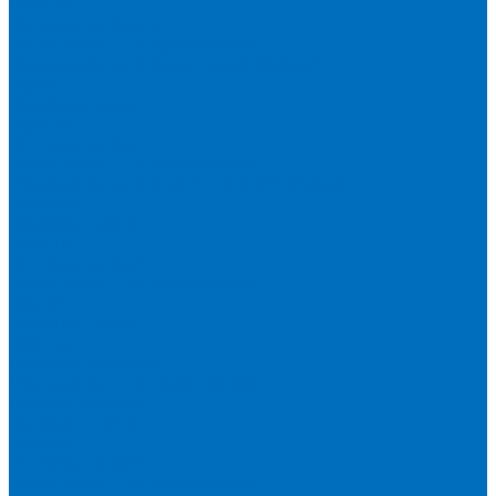
Кюветы
Пленка для кювет
Расходники для прессования
Расходники для сплавления (Claisse)
Rigaku
Запасные части
Кюветы
Пленка для кювет
Расходники для прессования
Расходники для сплавления (Chemplex)
Shimadzu
Запасные части
Кюветы
Пленка для кювет
Расходники для прессования
Spectro
Запасные части
Кюветы
Пленка для кювет
Расходники для прессования
Thermo Scientific
Запасные части
Кюветы
Пленка для кювет
Расходники для прессования