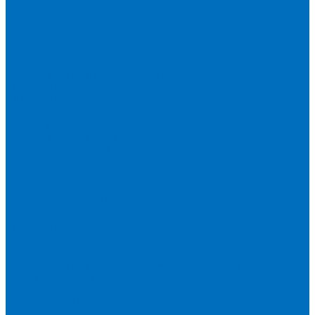
Доставка
Новости
Блог
...
Каталог товаров
Расходники для ЭД анализаторов серы
Спектроскан S
Hitachi Lab-X 3500 и 5000
HORIBA SLFA-20 и SLFA-60
XOS Petra
Расходники для ВД анализаторов серы
Спектроскан SW-D3
Rigaku Mini-Z и Micro-Z ULC
TANAKA FX-700
XOS Sindie
Расходники для анализаторов хлора и серы
XOS CLORA 2XP
Спектроскан CLSW
Bruker S2 POLAR
HORIBA MESA-7220V2
Расходники для РФА анализаторов нефтепродуктов
Bruker S1 TITAN и CTX 500S
xSORT, SPECTROCUBE и XEPOS
Olympus VANTA и DELTA
Пленка для кювет