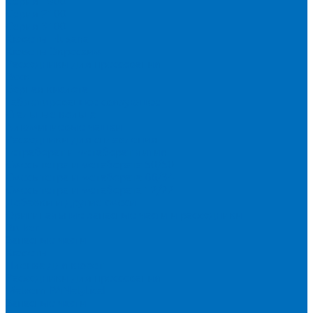
Серия 1900
Серия 2100
Серия 3100
Кюветы Fluxana
Кюветы Экросхим
Расходники для прессования
Воск
Борная кислота
Таблетированное связующее
Стальные кольца
Алюминиевые чашки
Расходники для сплавления
Тетраборат и метаборат лития
Смесь тетра и метабората 50/50
Смесь тетра и метабората 66/34
Смесь тетра и метабората 12/22
Добавки и другие смеси
Оригинальные запасные части и расходники
Bruker
Запасные части
Кюветы
Пленка для кювет
Расходники для прессования
Malvern PANalytical
Запасные части