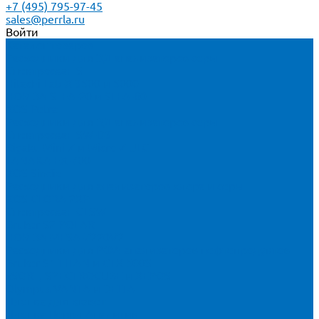
+7 (495) 795-97-45
sales@perrla.ru
Войти
Каталог товаров
Расходники для ЭД анализаторов серы
Спектроскан S
Hitachi Lab-X 3500 и 5000
HORIBA SLFA-20 и SLFA-60
XOS Petra
Расходники для ВД анализаторов серы
Спектроскан SW-D3
Rigaku Mini-Z и Micro-Z ULC
TANAKA FX-700
XOS Sindie
Расходники для анализаторов хлора и серы
XOS CLORA 2XP
Спектроскан CLSW
Bruker S2 POLAR
HORIBA MESA-7220V2
Расходники для РФА анализаторов нефтепродуктов
Bruker S1 TITAN и CTX 500S
xSORT, SPECTROCUBE и XEPOS
Olympus VANTA и DELTA
Пленка для кювет
Пленка Перрл Аналитик