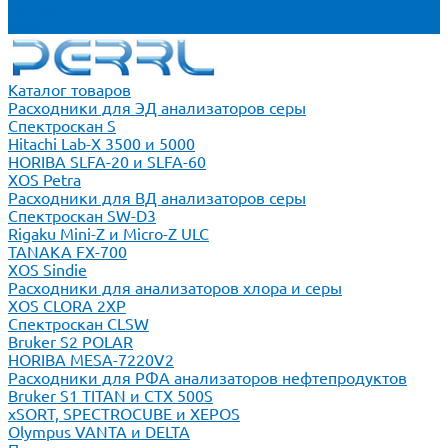
Новости
Блог
Каталог товаров
Расходники для ЭД анализаторов серы
Спектроскан S
Hitachi Lab-X 3500 и 5000
HORIBA SLFA-20 и SLFA-60
XOS Petra
Расходники для ВД анализаторов серы
Спектроскан SW-D3
Rigaku Mini-Z и Micro-Z ULC
TANAKA FX-700
XOS Sindie
Расходники для анализаторов хлора и серы
XOS CLORA 2XP
Спектроскан CLSW
Bruker S2 POLAR
HORIBA MESA-7220V2
Расходники для РФА анализаторов нефтепродуктов
Bruker S1 TITAN и CTX 500S
xSORT, SPECTROCUBE и XEPOS
Olympus VANTA и DELTA