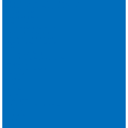
Расходники для сплавления (SPEX)
Запасные части и расходники ОЕМ
Вакуумное масло
Вакуумный насос
Водяной насос
Деионизирующая смола
Химические реактивы
Измельчители и пресса
Вибрационная мельница
Пресс
Щековые дробилки
Дополнительные аксессуары
Измерение ППП
Миксер для связующего
Компания
История
Новости
Клиенты
Бренды
Инвесторам
Политика конфиденциальности
Контакты
Реквизиты
Оплата
Доставка