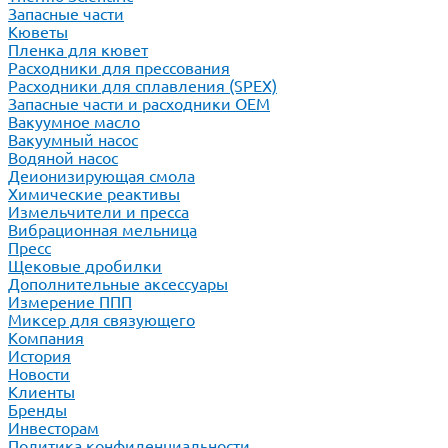
Запасные части
Кюветы
Пленка для кювет
Расходники для прессования
Расходники для сплавления (SPEX)
Запасные части и расходники ОЕМ
Вакуумное масло
Вакуумный насос
Водяной насос
Деионизирующая смола
Химические реактивы
Измельчители и пресса
Вибрационная мельница
Пресс
Щековые дробилки
Дополнительные аксессуары
Измерение ППП
Миксер для связующего
Компания
История
Новости
Клиенты
Бренды
Инвесторам
Политика конфиденциальности