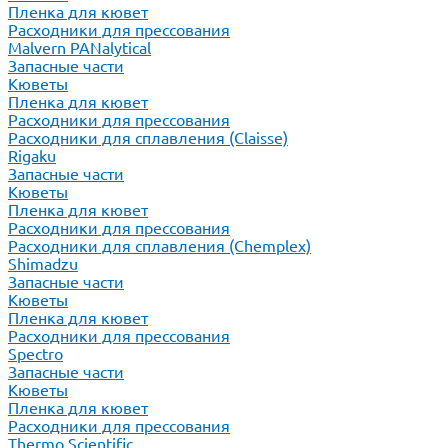
Пленка для кювет
Расходники для прессования
Malvern PANalytical
Запасные части
Кюветы
Пленка для кювет
Расходники для прессования
Расходники для сплавления (Claisse)
Rigaku
Запасные части
Кюветы
Пленка для кювет
Расходники для прессования
Расходники для сплавления (Chemplex)
Shimadzu
Запасные части
Кюветы
Пленка для кювет
Расходники для прессования
Spectro
Запасные части
Кюветы
Пленка для кювет
Расходники для прессования
Thermo Scientific