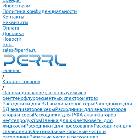
Бренды
Инвесторам
Политика конфиденциальности
Контакты
Реквизиты
Оплата
Доставка
Новости
Блог
sales@perrla.ru
Главная
/
Каталог товаров
/
Пленки для кювет, используемых в
рентгенофлуоресцентных спектрометрах
Расходники для ЭД анализаторов серы
Расходники для
ВД анализаторов серы
Расходники для анализаторов
хлора и серы
Расходники для РФА анализаторов
нефтепродуктов
Пленка для кювет
Кюветы для
жидкости
Расходники для прессования
Расходники для
сплавления
Оригинальные запасные части и
расходники
Запасные части и расходники