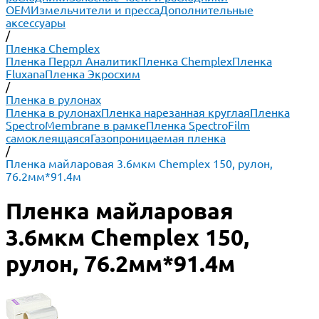
ОЕМ
Измельчители и пресса
Дополнительные
аксессуары
/
Пленка Chemplex
Пленка Перрл Аналитик
Пленка Chemplex
Пленка
Fluxana
Пленка Экросхим
/
Пленка в рулонах
Пленка в рулонах
Пленка нарезанная круглая
Пленка
SpectroMembrane в рамке
Пленка SpectroFilm
самоклеящаяся
Газопроницаемая пленка
/
Пленка майларовая 3.6мкм Chemplex 150, рулон,
76.2мм*91.4м
Пленка майларовая
3.6мкм Chemplex 150,
рулон, 76.2мм*91.4м