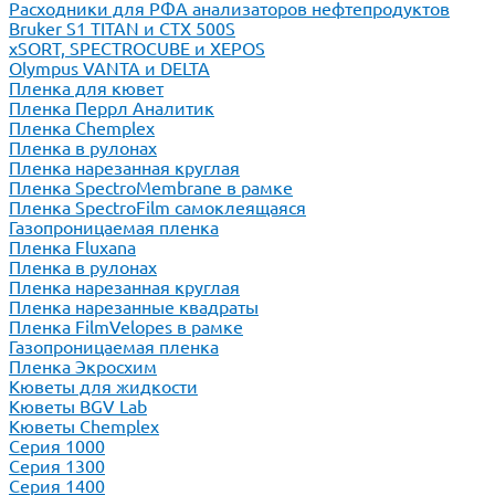
Расходники для РФА анализаторов нефтепродуктов
Bruker S1 TITAN и CTX 500S
xSORT, SPECTROCUBE и XEPOS
Olympus VANTA и DELTA
Пленка для кювет
Пленка Перрл Аналитик
Пленка Chemplex
Пленка в рулонах
Пленка нарезанная круглая
Пленка SpectroMembrane в рамке
Пленка SpectroFilm самоклеящаяся
Газопроницаемая пленка
Пленка Fluxana
Пленка в рулонах
Пленка нарезанная круглая
Пленка нарезанные квадраты
Пленка FilmVelopes в рамке
Газопроницаемая пленка
Пленка Экросхим
Кюветы для жидкости
Кюветы BGV Lab
Кюветы Chemplex
Серия 1000
Серия 1300
Серия 1400