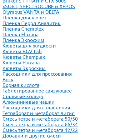
Bruker S1 TITAN и CTX 500S
xSORT, SPECTROCUBE и XEPOS
Olympus VANTA и DELTA
Пленка для кювет
Пленка Перрл Аналитик
Пленка Chemplex
Пленка Fluxana
Пленка Экросхим
Кюветы для жидкости
Кюветы BGV Lab
Кюветы Chemplex
Кюветы Fluxana
Кюветы Экросхим
Расходники для прессования
Воск
Борная кислота
Таблетированное связующее
Стальные кольца
Алюминиевые чашки
Расходники для сплавления
Тетраборат и метаборат лития
Смесь тетра и метабората 50/50
Смесь тетра и метабората 66/34
Смесь тетра и метабората 12/22
Добавки и другие смеси