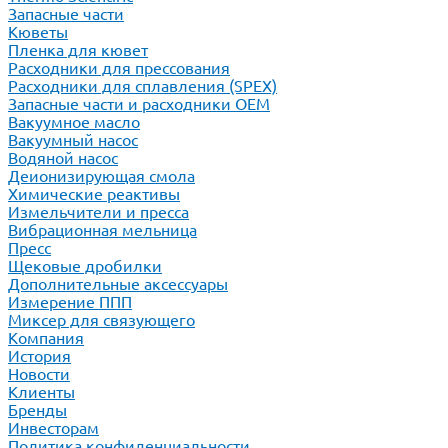
Запасные части
Кюветы
Пленка для кювет
Расходники для прессования
Расходники для сплавления (SPEX)
Запасные части и расходники ОЕМ
Вакуумное масло
Вакуумный насос
Водяной насос
Деионизирующая смола
Химические реактивы
Измельчители и пресса
Вибрационная мельница
Пресс
Щековые дробилки
Дополнительные аксессуары
Измерение ППП
Миксер для связующего
Компания
История
Новости
Клиенты
Бренды
Инвесторам
Политика конфиденциальности