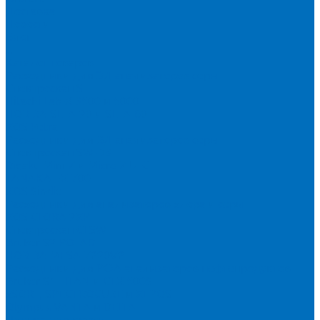
Доставка
Новости
Блог
...
Каталог товаров
Расходники для ЭД анализаторов серы
Спектроскан S
Hitachi Lab-X 3500 и 5000
HORIBA SLFA-20 и SLFA-60
XOS Petra
Расходники для ВД анализаторов серы
Спектроскан SW-D3
Rigaku Mini-Z и Micro-Z ULC
TANAKA FX-700
XOS Sindie
Расходники для анализаторов хлора и серы
XOS CLORA 2XP
Спектроскан CLSW
Bruker S2 POLAR
HORIBA MESA-7220V2
Расходники для РФА анализаторов нефтепродуктов
Bruker S1 TITAN и CTX 500S
xSORT, SPECTROCUBE и XEPOS
Olympus VANTA и DELTA
Пленка для кювет