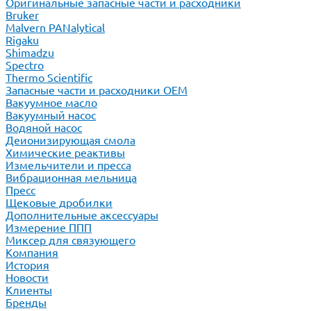
Оригинальные запасные части и расходники
Bruker
Malvern PANalytical
Rigaku
Shimadzu
Spectro
Thermo Scientific
Запасные части и расходники ОЕМ
Вакуумное масло
Вакуумный насос
Водяной насос
Деионизирующая смола
Химические реактивы
Измельчители и пресса
Вибрационная мельница
Пресс
Щековые дробилки
Дополнительные аксессуары
Измерение ППП
Миксер для связующего
Компания
История
Новости
Клиенты
Бренды