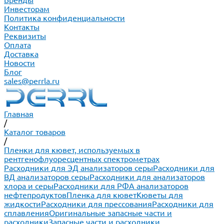
Бренды
Инвесторам
Политика конфиденциальности
Контакты
Реквизиты
Оплата
Доставка
Новости
Блог
sales@perrla.ru
Главная
/
Каталог товаров
/
Пленки для кювет, используемых в
рентгенофлуоресцентных спектрометрах
Расходники для ЭД анализаторов серы
Расходники для
ВД анализаторов серы
Расходники для анализаторов
хлора и серы
Расходники для РФА анализаторов
нефтепродуктов
Пленка для кювет
Кюветы для
жидкости
Расходники для прессования
Расходники для
сплавления
Оригинальные запасные части и
расходники
Запасные части и расходники