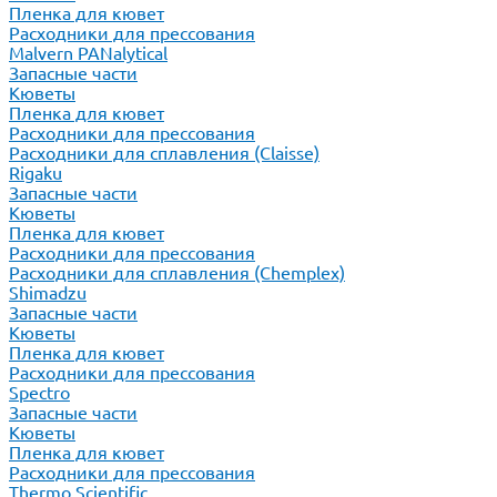
Пленка для кювет
Расходники для прессования
Malvern PANalytical
Запасные части
Кюветы
Пленка для кювет
Расходники для прессования
Расходники для сплавления (Claisse)
Rigaku
Запасные части
Кюветы
Пленка для кювет
Расходники для прессования
Расходники для сплавления (Chemplex)
Shimadzu
Запасные части
Кюветы
Пленка для кювет
Расходники для прессования
Spectro
Запасные части
Кюветы
Пленка для кювет
Расходники для прессования
Thermo Scientific