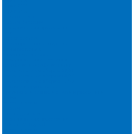
Серия 1900
Серия 2100
Серия 3100
Кюветы Fluxana
Кюветы Экросхим
Расходники для прессования
Воск
Борная кислота
Таблетированное связующее
Стальные кольца
Алюминиевые чашки
Расходники для сплавления
Тетраборат и метаборат лития
Смесь тетра и метабората 50/50
Смесь тетра и метабората 66/34
Смесь тетра и метабората 12/22
Добавки и другие смеси
Оригинальные запасные части и расходники
Bruker
Запасные части
Кюветы
Пленка для кювет
Расходники для прессования
Malvern PANalytical
Запасные части