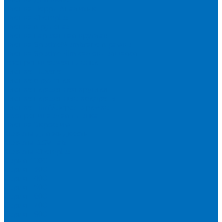
Пленка Перрл Аналитик
Пленка Chemplex
Пленка в рулонах
Пленка нарезанная круглая
Пленка SpectroMembrane в рамке
Пленка SpectroFilm самоклеящаяся
Газопроницаемая пленка
Пленка Fluxana
Пленка в рулонах
Пленка нарезанная круглая
Пленка нарезанные квадраты
Пленка FilmVelopes в рамке
Газопроницаемая пленка
Пленка Экросхим
Кюветы для жидкости
Кюветы BGV Lab
Кюветы Chemplex
Серия 1000
Серия 1300
Серия 1400
Серия 1500
Серия 1600
Серия 1700
Серия 1800