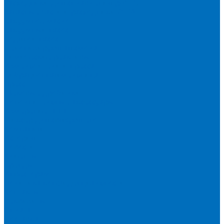
Расходники для сплавления (SPEX)
Запасные части и расходники ОЕМ
Вакуумное масло
Вакуумный насос
Водяной насос
Деионизирующая смола
Химические реактивы
Измельчители и пресса
Вибрационная мельница
Пресс
Щековые дробилки
Дополнительные аксессуары
Измерение ППП
Миксер для связующего
Компания
История
Новости
Клиенты
Бренды
Инвесторам
Политика конфиденциальности
Контакты
Реквизиты
Оплата
Доставка