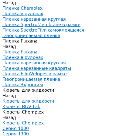
Назад
Пленка Chemplex
Пленка в рулонах
Пленка нарезанная круглая
Пленка SpectroMembrane в рамке
Пленка SpectroFilm самоклеящаяся
Газопроницаемая пленка
Пленка Fluxana
Назад
Пленка Fluxana
Пленка в рулонах
Пленка нарезанная круглая
Пленка нарезанные квадраты
Пленка FilmVelopes в рамке
Газопроницаемая пленка
Пленка Экросхим
Кюветы для жидкости
Назад
Кюветы для жидкости
Кюветы BGV Lab
Кюветы Chemplex
Назад
Кюветы Chemplex
Серия 1000
Серия 1300