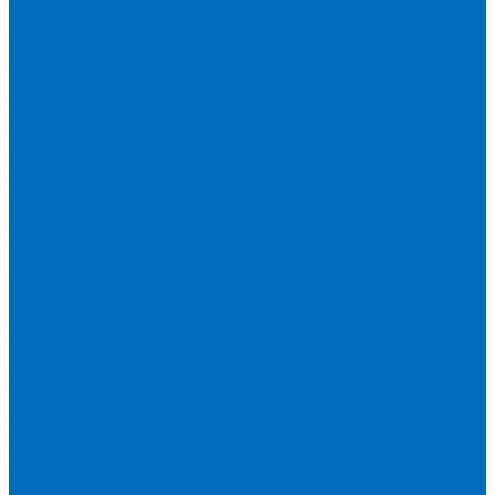
Кюветы
Пленка для кювет
Расходники для прессования
Расходники для сплавления (Claisse)
Rigaku
Запасные части
Кюветы
Пленка для кювет
Расходники для прессования
Расходники для сплавления (Chemplex)
Shimadzu
Запасные части
Кюветы
Пленка для кювет
Расходники для прессования
Spectro
Запасные части
Кюветы
Пленка для кювет
Расходники для прессования
Thermo Scientific
Запасные части
Кюветы
Пленка для кювет
Расходники для прессования