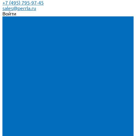
+7 (495) 795-97-45
sales@perrla.ru
Войти
Каталог товаров
Расходники для ЭД анализаторов серы
Спектроскан S
Hitachi Lab-X 3500 и 5000
HORIBA SLFA-20 и SLFA-60
XOS Petra
Расходники для ВД анализаторов серы
Спектроскан SW-D3
Rigaku Mini-Z и Micro-Z ULC
TANAKA FX-700
XOS Sindie
Расходники для анализаторов хлора и серы
XOS CLORA 2XP
Спектроскан CLSW
Bruker S2 POLAR
HORIBA MESA-7220V2
Расходники для РФА анализаторов нефтепродуктов
Bruker S1 TITAN и CTX 500S
xSORT, SPECTROCUBE и XEPOS
Olympus VANTA и DELTA
Пленка для кювет
Пленка Перрл Аналитик