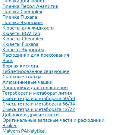
Пленка для кювет
Пленка Перрл Аналитик
Пленка Chemplex
Пленка Fluxana
Пленка Экросхим
Кюветы для жидкости
Кюветы BGV Lab
Кюветы Chemplex
Кюветы Fluxana
Кюветы Экросхим
Расходники для прессования
Воск
Борная кислота
Таблетированное связующее
Стальные кольца
Алюминиевые чашки
Расходники для сплавления
Тетраборат и метаборат лития
Смесь тетра и метабората 50/50
Смесь тетра и метабората 66/34
Смесь тетра и метабората 12/22
Добавки и другие смеси
Оригинальные запасные части и расходники
Bruker
Malvern PANalytical