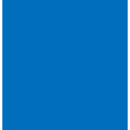
Пленка Chemplex
Пленка Fluxana
Пленка Экросхим
Кюветы для жидкости
Кюветы BGV Lab
Кюветы Chemplex
Кюветы Fluxana
Кюветы Экросхим
Расходники для прессования
Воск
Борная кислота
Таблетированное связующее
Стальные кольца
Алюминиевые чашки
Расходники для сплавления
Тетраборат и метаборат лития
Смесь тетра и метабората 50/50
Смесь тетра и метабората 66/34
Смесь тетра и метабората 12/22
Добавки и другие смеси
Оригинальные запасные части и расходники
Bruker
Malvern PANalytical
Rigaku
Shimadzu