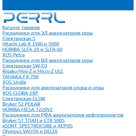
Новости
Блог
Каталог товаров
Расходники для ЭД анализаторов серы
Спектроскан S
Hitachi Lab-X 3500 и 5000
HORIBA SLFA-20 и SLFA-60
XOS Petra
Расходники для ВД анализаторов серы
Спектроскан SW-D3
Rigaku Mini-Z и Micro-Z ULC
TANAKA FX-700
XOS Sindie
Расходники для анализаторов хлора и серы
XOS CLORA 2XP
Спектроскан CLSW
Bruker S2 POLAR
HORIBA MESA-7220V2
Расходники для РФА анализаторов нефтепродуктов
Bruker S1 TITAN и CTX 500S
xSORT, SPECTROCUBE и XEPOS
Olympus VANTA и DELTA