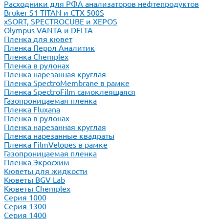
Расходники для РФА анализаторов нефтепродуктов
Bruker S1 TITAN и CTX 500S
xSORT, SPECTROCUBE и XEPOS
Olympus VANTA и DELTA
Пленка для кювет
Пленка Перрл Аналитик
Пленка Chemplex
Пленка в рулонах
Пленка нарезанная круглая
Пленка SpectroMembrane в рамке
Пленка SpectroFilm самоклеящаяся
Газопроницаемая пленка
Пленка Fluxana
Пленка в рулонах
Пленка нарезанная круглая
Пленка нарезанные квадраты
Пленка FilmVelopes в рамке
Газопроницаемая пленка
Пленка Экросхим
Кюветы для жидкости
Кюветы BGV Lab
Кюветы Chemplex
Серия 1000
Серия 1300
Серия 1400