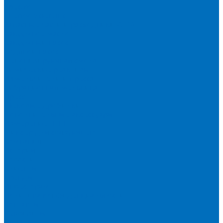
Spectro
Thermo Scientific
Запасные части и расходники ОЕМ
Вакуумное масло
Вакуумный насос
Водяной насос
Деионизирующая смола
Химические реактивы
Измельчители и пресса
Вибрационная мельница
Пресс
Щековые дробилки
Дополнительные аксессуары
Измерение ППП
Миксер для связующего
Компания
История
Новости
Клиенты
Бренды
Инвесторам
Политика конфиденциальности
Контакты
Реквизиты
Оплата