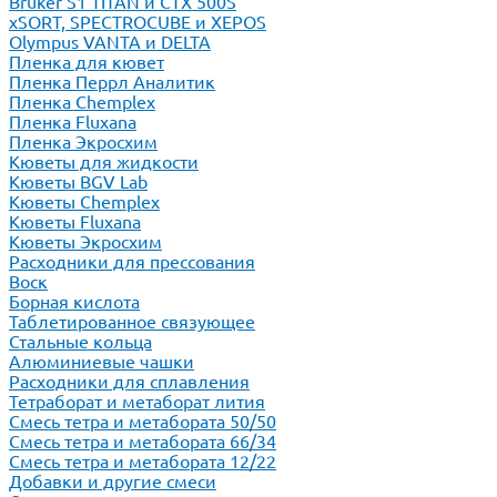
Bruker S1 TITAN и CTX 500S
xSORT, SPECTROCUBE и XEPOS
Olympus VANTA и DELTA
Пленка для кювет
Пленка Перрл Аналитик
Пленка Chemplex
Пленка Fluxana
Пленка Экросхим
Кюветы для жидкости
Кюветы BGV Lab
Кюветы Chemplex
Кюветы Fluxana
Кюветы Экросхим
Расходники для прессования
Воск
Борная кислота
Таблетированное связующее
Стальные кольца
Алюминиевые чашки
Расходники для сплавления
Тетраборат и метаборат лития
Смесь тетра и метабората 50/50
Смесь тетра и метабората 66/34
Смесь тетра и метабората 12/22
Добавки и другие смеси