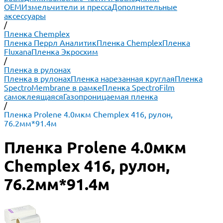
ОЕМ
Измельчители и пресса
Дополнительные
аксессуары
/
Пленка Chemplex
Пленка Перрл Аналитик
Пленка Chemplex
Пленка
Fluxana
Пленка Экросхим
/
Пленка в рулонах
Пленка в рулонах
Пленка нарезанная круглая
Пленка
SpectroMembrane в рамке
Пленка SpectroFilm
самоклеящаяся
Газопроницаемая пленка
/
Пленка Prolene 4.0мкм Chemplex 416, рулон,
76.2мм*91.4м
Пленка Prolene 4.0мкм
Chemplex 416, рулон,
76.2мм*91.4м