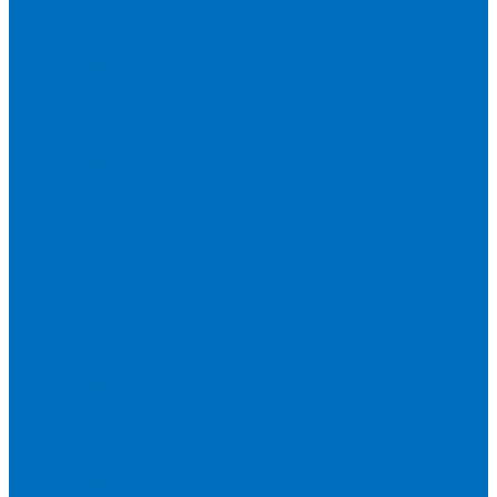
Кюветы
Пленка для кювет
Расходники для прессования
Расходники для сплавления (Claisse)
Rigaku
Запасные части
Кюветы
Пленка для кювет
Расходники для прессования
Расходники для сплавления (Chemplex)
Shimadzu
Запасные части
Кюветы
Пленка для кювет
Расходники для прессования
Spectro
Запасные части
Кюветы
Пленка для кювет
Расходники для прессования
Thermo Scientific
Запасные части
Кюветы
Пленка для кювет
Расходники для прессования