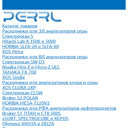
Новости
Блог
Каталог товаров
Расходники для ЭД анализаторов серы
Спектроскан S
Hitachi Lab-X 3500 и 5000
HORIBA SLFA-20 и SLFA-60
XOS Petra
Расходники для ВД анализаторов серы
Спектроскан SW-D3
Rigaku Mini-Z и Micro-Z ULC
TANAKA FX-700
XOS Sindie
Расходники для анализаторов хлора и серы
XOS CLORA 2XP
Спектроскан CLSW
Bruker S2 POLAR
HORIBA MESA-7220V2
Расходники для РФА анализаторов нефтепродуктов
Bruker S1 TITAN и CTX 500S
xSORT, SPECTROCUBE и XEPOS
Olympus VANTA и DELTA