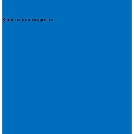
Пленка Chemplex
Пленка Fluxana
Пленка Экросхим
Кюветы для жидкости
Кюветы BGV Lab
Кюветы Chemplex
Кюветы Fluxana
Кюветы Экросхим
Расходники для прессования
Воск
Борная кислота
Таблетированное связующее
Стальные кольца
Алюминиевые чашки
Расходники для сплавления
Тетраборат и метаборат лития
Смесь тетра и метабората 50/50
Смесь тетра и метабората 66/34
Смесь тетра и метабората 12/22
Добавки и другие смеси
Оригинальные запасные части и расходники
Bruker
Malvern PANalytical
Rigaku
Shimadzu