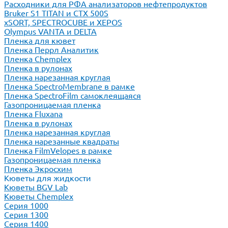
Расходники для РФА анализаторов нефтепродуктов
Bruker S1 TITAN и CTX 500S
xSORT, SPECTROCUBE и XEPOS
Olympus VANTA и DELTA
Пленка для кювет
Пленка Перрл Аналитик
Пленка Chemplex
Пленка в рулонах
Пленка нарезанная круглая
Пленка SpectroMembrane в рамке
Пленка SpectroFilm самоклеящаяся
Газопроницаемая пленка
Пленка Fluxana
Пленка в рулонах
Пленка нарезанная круглая
Пленка нарезанные квадраты
Пленка FilmVelopes в рамке
Газопроницаемая пленка
Пленка Экросхим
Кюветы для жидкости
Кюветы BGV Lab
Кюветы Chemplex
Серия 1000
Серия 1300
Серия 1400