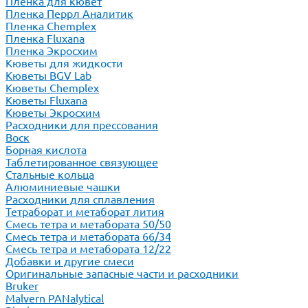
Пленка для кювет
Пленка Перрл Аналитик
Пленка Chemplex
Пленка Fluxana
Пленка Экросхим
Кюветы для жидкости
Кюветы BGV Lab
Кюветы Chemplex
Кюветы Fluxana
Кюветы Экросхим
Расходники для прессования
Воск
Борная кислота
Таблетированное связующее
Стальные кольца
Алюминиевые чашки
Расходники для сплавления
Тетраборат и метаборат лития
Смесь тетра и метабората 50/50
Смесь тетра и метабората 66/34
Смесь тетра и метабората 12/22
Добавки и другие смеси
Оригинальные запасные части и расходники
Bruker
Malvern PANalytical