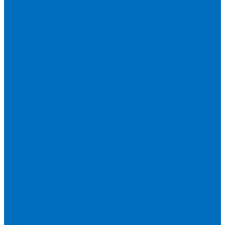
Spectro
Thermo Scientific
Запасные части и расходники ОЕМ
Вакуумное масло
Вакуумный насос
Водяной насос
Деионизирующая смола
Химические реактивы
Измельчители и пресса
Вибрационная мельница
Пресс
Щековые дробилки
Дополнительные аксессуары
Измерение ППП
Миксер для связующего
Компания
История
Новости
Клиенты
Бренды
Инвесторам
Политика конфиденциальности
Контакты
Реквизиты
Оплата