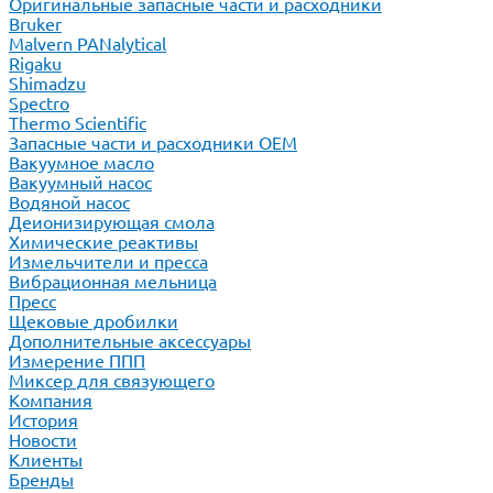
Оригинальные запасные части и расходники
Bruker
Malvern PANalytical
Rigaku
Shimadzu
Spectro
Thermo Scientific
Запасные части и расходники ОЕМ
Вакуумное масло
Вакуумный насос
Водяной насос
Деионизирующая смола
Химические реактивы
Измельчители и пресса
Вибрационная мельница
Пресс
Щековые дробилки
Дополнительные аксессуары
Измерение ППП
Миксер для связующего
Компания
История
Новости
Клиенты
Бренды