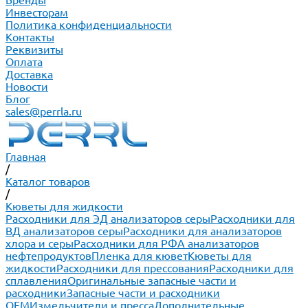
Бренды
Инвесторам
Политика конфиденциальности
Контакты
Реквизиты
Оплата
Доставка
Новости
Блог
sales@perrla.ru
Главная
/
Каталог товаров
/
Кюветы для жидкости
Расходники для ЭД анализаторов серы
Расходники для
ВД анализаторов серы
Расходники для анализаторов
хлора и серы
Расходники для РФА анализаторов
нефтепродуктов
Пленка для кювет
Кюветы для
жидкости
Расходники для прессования
Расходники для
сплавления
Оригинальные запасные части и
расходники
Запасные части и расходники
ОЕМ
Измельчители и пресса
Дополнительные