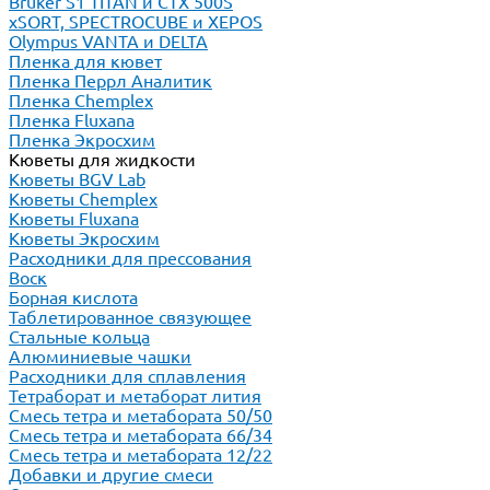
Bruker S1 TITAN и CTX 500S
xSORT, SPECTROCUBE и XEPOS
Olympus VANTA и DELTA
Пленка для кювет
Пленка Перрл Аналитик
Пленка Chemplex
Пленка Fluxana
Пленка Экросхим
Кюветы для жидкости
Кюветы BGV Lab
Кюветы Chemplex
Кюветы Fluxana
Кюветы Экросхим
Расходники для прессования
Воск
Борная кислота
Таблетированное связующее
Стальные кольца
Алюминиевые чашки
Расходники для сплавления
Тетраборат и метаборат лития
Смесь тетра и метабората 50/50
Смесь тетра и метабората 66/34
Смесь тетра и метабората 12/22
Добавки и другие смеси