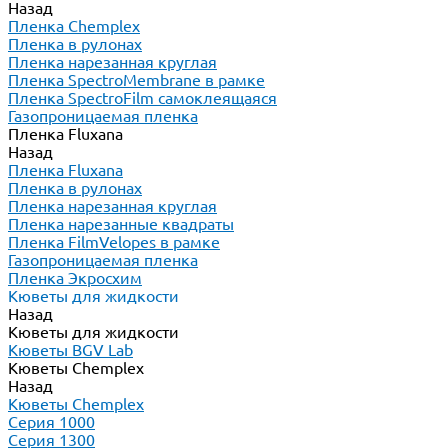
Назад
Пленка Chemplex
Пленка в рулонах
Пленка нарезанная круглая
Пленка SpectroMembrane в рамке
Пленка SpectroFilm самоклеящаяся
Газопроницаемая пленка
Пленка Fluxana
Назад
Пленка Fluxana
Пленка в рулонах
Пленка нарезанная круглая
Пленка нарезанные квадраты
Пленка FilmVelopes в рамке
Газопроницаемая пленка
Пленка Экросхим
Кюветы для жидкости
Назад
Кюветы для жидкости
Кюветы BGV Lab
Кюветы Chemplex
Назад
Кюветы Chemplex
Серия 1000
Серия 1300