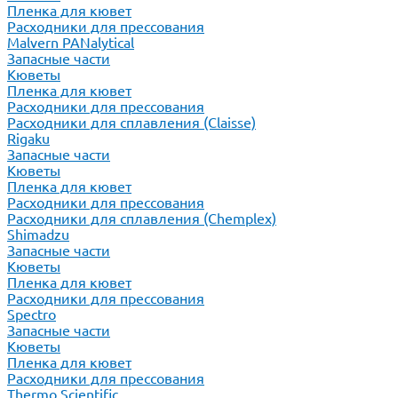
Пленка для кювет
Расходники для прессования
Malvern PANalytical
Запасные части
Кюветы
Пленка для кювет
Расходники для прессования
Расходники для сплавления (Claisse)
Rigaku
Запасные части
Кюветы
Пленка для кювет
Расходники для прессования
Расходники для сплавления (Chemplex)
Shimadzu
Запасные части
Кюветы
Пленка для кювет
Расходники для прессования
Spectro
Запасные части
Кюветы
Пленка для кювет
Расходники для прессования
Thermo Scientific