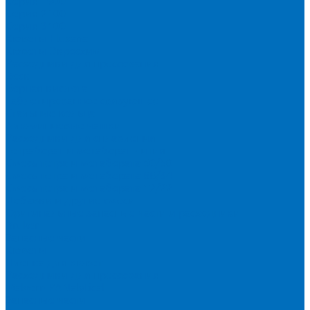
Серия 1900
Серия 2100
Серия 3100
Кюветы Fluxana
Кюветы Экросхим
Расходники для прессования
Воск
Борная кислота
Таблетированное связующее
Стальные кольца
Алюминиевые чашки
Расходники для сплавления
Тетраборат и метаборат лития
Смесь тетра и метабората 50/50
Смесь тетра и метабората 66/34
Смесь тетра и метабората 12/22
Добавки и другие смеси
Оригинальные запасные части и расходники
Bruker
Запасные части
Кюветы
Пленка для кювет
Расходники для прессования
Malvern PANalytical
Запасные части