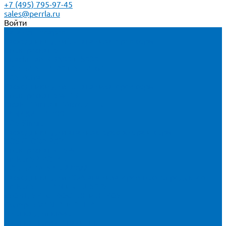
+7 (495) 795-97-45
sales@perrla.ru
Войти
Каталог товаров
Расходники для ЭД анализаторов серы
Спектроскан S
Hitachi Lab-X 3500 и 5000
HORIBA SLFA-20 и SLFA-60
XOS Petra
Расходники для ВД анализаторов серы
Спектроскан SW-D3
Rigaku Mini-Z и Micro-Z ULC
TANAKA FX-700
XOS Sindie
Расходники для анализаторов хлора и серы
XOS CLORA 2XP
Спектроскан CLSW
Bruker S2 POLAR
HORIBA MESA-7220V2
Расходники для РФА анализаторов нефтепродуктов
Bruker S1 TITAN и CTX 500S
xSORT, SPECTROCUBE и XEPOS
Olympus VANTA и DELTA
Пленка для кювет
Пленка Перрл Аналитик