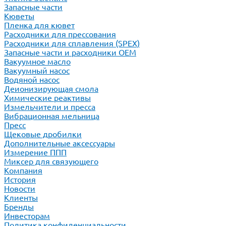
Запасные части
Кюветы
Пленка для кювет
Расходники для прессования
Расходники для сплавления (SPEX)
Запасные части и расходники ОЕМ
Вакуумное масло
Вакуумный насос
Водяной насос
Деионизирующая смола
Химические реактивы
Измельчители и пресса
Вибрационная мельница
Пресс
Щековые дробилки
Дополнительные аксессуары
Измерение ППП
Миксер для связующего
Компания
История
Новости
Клиенты
Бренды
Инвесторам
Политика конфиденциальности