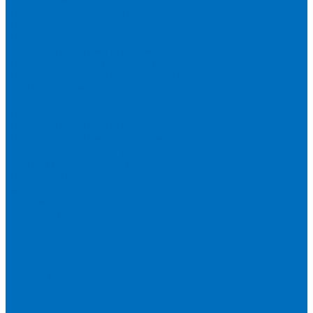
Пленка Перрл Аналитик
Пленка Chemplex
Пленка в рулонах
Пленка нарезанная круглая
Пленка SpectroMembrane в рамке
Пленка SpectroFilm самоклеящаяся
Газопроницаемая пленка
Пленка Fluxana
Пленка в рулонах
Пленка нарезанная круглая
Пленка нарезанные квадраты
Пленка FilmVelopes в рамке
Газопроницаемая пленка
Пленка Экросхим
Кюветы для жидкости
Кюветы BGV Lab
Кюветы Chemplex
Серия 1000
Серия 1300
Серия 1400
Серия 1500
Серия 1600
Серия 1700
Серия 1800