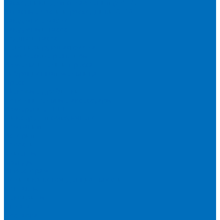
Расходники для сплавления (SPEX)
Запасные части и расходники ОЕМ
Вакуумное масло
Вакуумный насос
Водяной насос
Деионизирующая смола
Химические реактивы
Измельчители и пресса
Вибрационная мельница
Пресс
Щековые дробилки
Дополнительные аксессуары
Измерение ППП
Миксер для связующего
Компания
История
Новости
Клиенты
Бренды
Инвесторам
Политика конфиденциальности
Контакты
Реквизиты
Оплата
Доставка