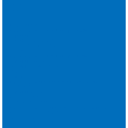
Доставка
Новости
Блог
...
Каталог товаров
Расходники для ЭД анализаторов серы
Спектроскан S
Hitachi Lab-X 3500 и 5000
HORIBA SLFA-20 и SLFA-60
XOS Petra
Расходники для ВД анализаторов серы
Спектроскан SW-D3
Rigaku Mini-Z и Micro-Z ULC
TANAKA FX-700
XOS Sindie
Расходники для анализаторов хлора и серы
XOS CLORA 2XP
Спектроскан CLSW
Bruker S2 POLAR
HORIBA MESA-7220V2
Расходники для РФА анализаторов нефтепродуктов
Bruker S1 TITAN и CTX 500S
xSORT, SPECTROCUBE и XEPOS
Olympus VANTA и DELTA
Пленка для кювет