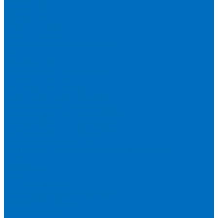
Серия 1900
Серия 2100
Серия 3100
Кюветы Fluxana
Кюветы Экросхим
Расходники для прессования
Воск
Борная кислота
Таблетированное связующее
Стальные кольца
Алюминиевые чашки
Расходники для сплавления
Тетраборат и метаборат лития
Смесь тетра и метабората 50/50
Смесь тетра и метабората 66/34
Смесь тетра и метабората 12/22
Добавки и другие смеси
Оригинальные запасные части и расходники
Bruker
Запасные части
Кюветы
Пленка для кювет
Расходники для прессования
Malvern PANalytical
Запасные части