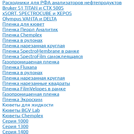
Расходники для РФА анализаторов нефтепродуктов
Bruker S1 TITAN и CTX 500S
xSORT, SPECTROCUBE и XEPOS
Olympus VANTA и DELTA
Пленка для кювет
Пленка Перрл Аналитик
Пленка Chemplex
Пленка в рулонах
Пленка нарезанная круглая
Пленка SpectroMembrane в рамке
Пленка SpectroFilm самоклеящаяся
Газопроницаемая пленка
Пленка Fluxana
Пленка в рулонах
Пленка нарезанная круглая
Пленка нарезанные квадраты
Пленка FilmVelopes в рамке
Газопроницаемая пленка
Пленка Экросхим
Кюветы для жидкости
Кюветы BGV Lab
Кюветы Chemplex
Серия 1000
Серия 1300
Серия 1400