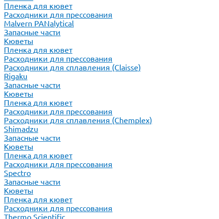
Пленка для кювет
Расходники для прессования
Malvern PANalytical
Запасные части
Кюветы
Пленка для кювет
Расходники для прессования
Расходники для сплавления (Claisse)
Rigaku
Запасные части
Кюветы
Пленка для кювет
Расходники для прессования
Расходники для сплавления (Chemplex)
Shimadzu
Запасные части
Кюветы
Пленка для кювет
Расходники для прессования
Spectro
Запасные части
Кюветы
Пленка для кювет
Расходники для прессования
Thermo Scientific