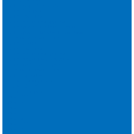
Пленка Перрл Аналитик
Пленка Chemplex
Пленка в рулонах
Пленка нарезанная круглая
Пленка SpectroMembrane в рамке
Пленка SpectroFilm самоклеящаяся
Газопроницаемая пленка
Пленка Fluxana
Пленка в рулонах
Пленка нарезанная круглая
Пленка нарезанные квадраты
Пленка FilmVelopes в рамке
Газопроницаемая пленка
Пленка Экросхим
Кюветы для жидкости
Кюветы BGV Lab
Кюветы Chemplex
Серия 1000
Серия 1300
Серия 1400
Серия 1500
Серия 1600
Серия 1700
Серия 1800