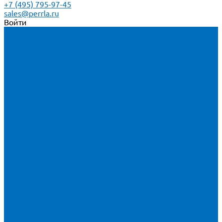
+7 (495) 795-97-45
sales@perrla.ru
Войти
Каталог товаров
Расходники для ЭД анализаторов серы
Спектроскан S
Hitachi Lab-X 3500 и 5000
HORIBA SLFA-20 и SLFA-60
XOS Petra
Расходники для ВД анализаторов серы
Спектроскан SW-D3
Rigaku Mini-Z и Micro-Z ULC
TANAKA FX-700
XOS Sindie
Расходники для анализаторов хлора и серы
XOS CLORA 2XP
Спектроскан CLSW
Bruker S2 POLAR
HORIBA MESA-7220V2
Расходники для РФА анализаторов нефтепродуктов
Bruker S1 TITAN и CTX 500S
xSORT, SPECTROCUBE и XEPOS
Olympus VANTA и DELTA
Пленка для кювет
Пленка Перрл Аналитик