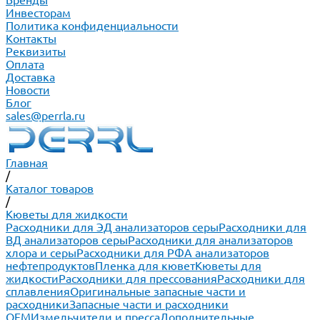
Бренды
Инвесторам
Политика конфиденциальности
Контакты
Реквизиты
Оплата
Доставка
Новости
Блог
sales@perrla.ru
Главная
/
Каталог товаров
/
Кюветы для жидкости
Расходники для ЭД анализаторов серы
Расходники для
ВД анализаторов серы
Расходники для анализаторов
хлора и серы
Расходники для РФА анализаторов
нефтепродуктов
Пленка для кювет
Кюветы для
жидкости
Расходники для прессования
Расходники для
сплавления
Оригинальные запасные части и
расходники
Запасные части и расходники
ОЕМ
Измельчители и пресса
Дополнительные