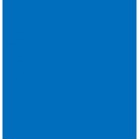
Доставка
Новости
Блог
...
Каталог товаров
Расходники для ЭД анализаторов серы
Спектроскан S
Hitachi Lab-X 3500 и 5000
HORIBA SLFA-20 и SLFA-60
XOS Petra
Расходники для ВД анализаторов серы
Спектроскан SW-D3
Rigaku Mini-Z и Micro-Z ULC
TANAKA FX-700
XOS Sindie
Расходники для анализаторов хлора и серы
XOS CLORA 2XP
Спектроскан CLSW
Bruker S2 POLAR
HORIBA MESA-7220V2
Расходники для РФА анализаторов нефтепродуктов
Bruker S1 TITAN и CTX 500S
xSORT, SPECTROCUBE и XEPOS
Olympus VANTA и DELTA
Пленка для кювет