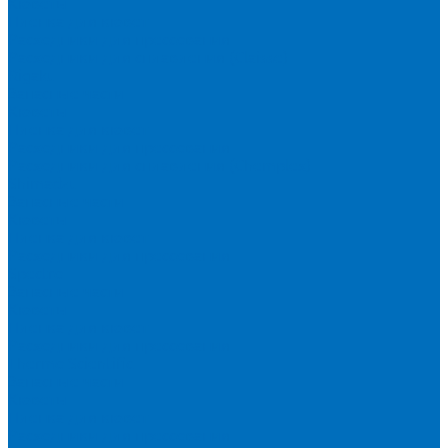
Кюветы
Пленка для кювет
Расходники для прессования
Расходники для сплавления (Claisse)
Rigaku
Запасные части
Кюветы
Пленка для кювет
Расходники для прессования
Расходники для сплавления (Chemplex)
Shimadzu
Запасные части
Кюветы
Пленка для кювет
Расходники для прессования
Spectro
Запасные части
Кюветы
Пленка для кювет
Расходники для прессования
Thermo Scientific
Запасные части
Кюветы
Пленка для кювет
Расходники для прессования