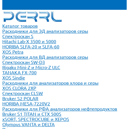
Новости
Блог
Каталог товаров
Расходники для ЭД анализаторов серы
Спектроскан S
Hitachi Lab-X 3500 и 5000
HORIBA SLFA-20 и SLFA-60
XOS Petra
Расходники для ВД анализаторов серы
Спектроскан SW-D3
Rigaku Mini-Z и Micro-Z ULC
TANAKA FX-700
XOS Sindie
Расходники для анализаторов хлора и серы
XOS CLORA 2XP
Спектроскан CLSW
Bruker S2 POLAR
HORIBA MESA-7220V2
Расходники для РФА анализаторов нефтепродуктов
Bruker S1 TITAN и CTX 500S
xSORT, SPECTROCUBE и XEPOS
Olympus VANTA и DELTA