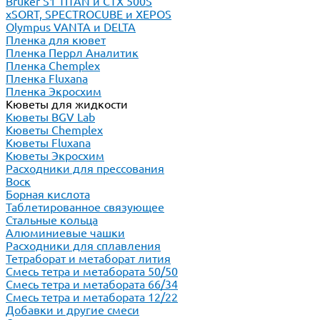
Bruker S1 TITAN и CTX 500S
xSORT, SPECTROCUBE и XEPOS
Olympus VANTA и DELTA
Пленка для кювет
Пленка Перрл Аналитик
Пленка Chemplex
Пленка Fluxana
Пленка Экросхим
Кюветы для жидкости
Кюветы BGV Lab
Кюветы Chemplex
Кюветы Fluxana
Кюветы Экросхим
Расходники для прессования
Воск
Борная кислота
Таблетированное связующее
Стальные кольца
Алюминиевые чашки
Расходники для сплавления
Тетраборат и метаборат лития
Смесь тетра и метабората 50/50
Смесь тетра и метабората 66/34
Смесь тетра и метабората 12/22
Добавки и другие смеси