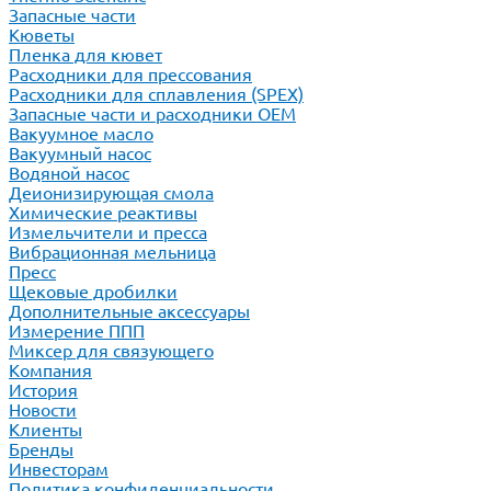
Запасные части
Кюветы
Пленка для кювет
Расходники для прессования
Расходники для сплавления (SPEX)
Запасные части и расходники ОЕМ
Вакуумное масло
Вакуумный насос
Водяной насос
Деионизирующая смола
Химические реактивы
Измельчители и пресса
Вибрационная мельница
Пресс
Щековые дробилки
Дополнительные аксессуары
Измерение ППП
Миксер для связующего
Компания
История
Новости
Клиенты
Бренды
Инвесторам
Политика конфиденциальности