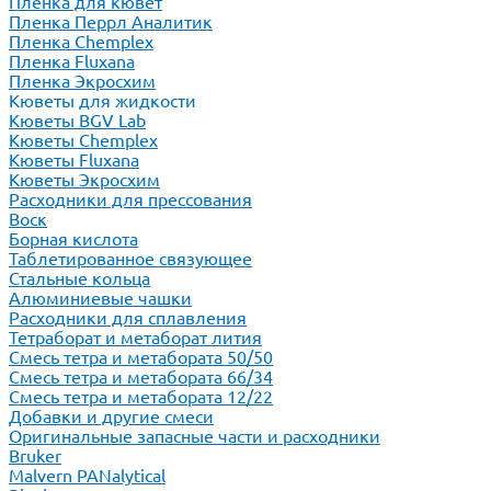
Пленка для кювет
Пленка Перрл Аналитик
Пленка Chemplex
Пленка Fluxana
Пленка Экросхим
Кюветы для жидкости
Кюветы BGV Lab
Кюветы Chemplex
Кюветы Fluxana
Кюветы Экросхим
Расходники для прессования
Воск
Борная кислота
Таблетированное связующее
Стальные кольца
Алюминиевые чашки
Расходники для сплавления
Тетраборат и метаборат лития
Смесь тетра и метабората 50/50
Смесь тетра и метабората 66/34
Смесь тетра и метабората 12/22
Добавки и другие смеси
Оригинальные запасные части и расходники
Bruker
Malvern PANalytical