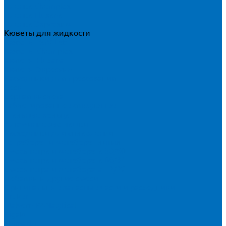
Пленка Chemplex
Пленка Fluxana
Пленка Экросхим
Кюветы для жидкости
Кюветы BGV Lab
Кюветы Chemplex
Кюветы Fluxana
Кюветы Экросхим
Расходники для прессования
Воск
Борная кислота
Таблетированное связующее
Стальные кольца
Алюминиевые чашки
Расходники для сплавления
Тетраборат и метаборат лития
Смесь тетра и метабората 50/50
Смесь тетра и метабората 66/34
Смесь тетра и метабората 12/22
Добавки и другие смеси
Оригинальные запасные части и расходники
Bruker
Malvern PANalytical
Rigaku
Shimadzu