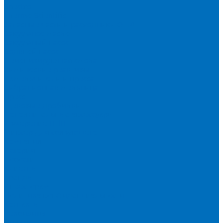
Spectro
Thermo Scientific
Запасные части и расходники ОЕМ
Вакуумное масло
Вакуумный насос
Водяной насос
Деионизирующая смола
Химические реактивы
Измельчители и пресса
Вибрационная мельница
Пресс
Щековые дробилки
Дополнительные аксессуары
Измерение ППП
Миксер для связующего
Компания
История
Новости
Клиенты
Бренды
Инвесторам
Политика конфиденциальности
Контакты
Реквизиты
Оплата