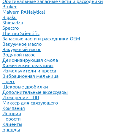
Оригинальные запасные части и расходники
Bruker
Malvern PANalytical
Rigaku
Shimadzu
Spectro
Thermo Scientific
Запасные части и расходники ОЕМ
Вакуумное масло
Вакуумный насос
Водяной насос
Деионизирующая смола
Химические реактивы
Измельчители и пресса
Вибрационная мельница
Пресс
Щековые дробилки
Дополнительные аксессуары
Измерение ППП
Миксер для связующего
Компания
История
Новости
Клиенты
Бренды