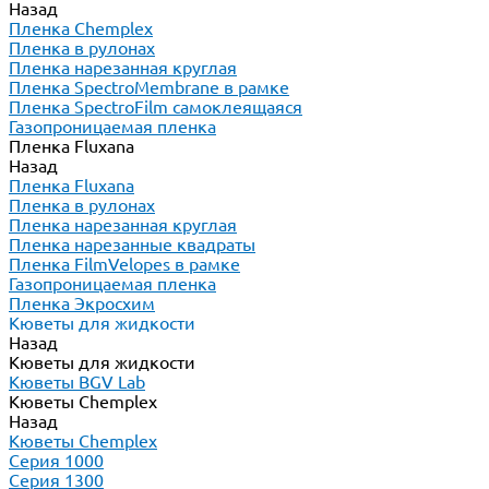
Назад
Пленка Chemplex
Пленка в рулонах
Пленка нарезанная круглая
Пленка SpectroMembrane в рамке
Пленка SpectroFilm самоклеящаяся
Газопроницаемая пленка
Пленка Fluxana
Назад
Пленка Fluxana
Пленка в рулонах
Пленка нарезанная круглая
Пленка нарезанные квадраты
Пленка FilmVelopes в рамке
Газопроницаемая пленка
Пленка Экросхим
Кюветы для жидкости
Назад
Кюветы для жидкости
Кюветы BGV Lab
Кюветы Chemplex
Назад
Кюветы Chemplex
Серия 1000
Серия 1300