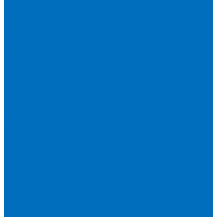
Пленка Перрл Аналитик
Пленка Chemplex
Пленка в рулонах
Пленка нарезанная круглая
Пленка SpectroMembrane в рамке
Пленка SpectroFilm самоклеящаяся
Газопроницаемая пленка
Пленка Fluxana
Пленка в рулонах
Пленка нарезанная круглая
Пленка нарезанные квадраты
Пленка FilmVelopes в рамке
Газопроницаемая пленка
Пленка Экросхим
Кюветы для жидкости
Кюветы BGV Lab
Кюветы Chemplex
Серия 1000
Серия 1300
Серия 1400
Серия 1500
Серия 1600
Серия 1700
Серия 1800