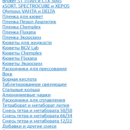
Bruker S1 TITAN и CTX 500S
xSORT, SPECTROCUBE и XEPOS
Olympus VANTA и DELTA
Пленка для кювет
Пленка Перрл Аналитик
Пленка Chemplex
Пленка Fluxana
Пленка Экросхим
Кюветы для жидкости
Кюветы BGV Lab
Кюветы Chemplex
Кюветы Fluxana
Кюветы Экросхим
Расходники для прессования
Воск
Борная кислота
Таблетированное связующее
Стальные кольца
Алюминиевые чашки
Расходники для сплавления
Тетраборат и метаборат лития
Смесь тетра и метабората 50/50
Смесь тетра и метабората 66/34
Смесь тетра и метабората 12/22
Добавки и другие смеси