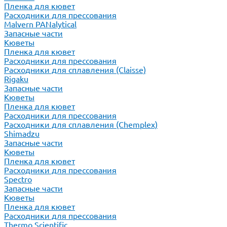
Пленка для кювет
Расходники для прессования
Malvern PANalytical
Запасные части
Кюветы
Пленка для кювет
Расходники для прессования
Расходники для сплавления (Claisse)
Rigaku
Запасные части
Кюветы
Пленка для кювет
Расходники для прессования
Расходники для сплавления (Chemplex)
Shimadzu
Запасные части
Кюветы
Пленка для кювет
Расходники для прессования
Spectro
Запасные части
Кюветы
Пленка для кювет
Расходники для прессования
Thermo Scientific