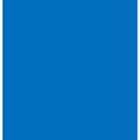
Расходники для сплавления (SPEX)
Запасные части и расходники ОЕМ
Вакуумное масло
Вакуумный насос
Водяной насос
Деионизирующая смола
Химические реактивы
Измельчители и пресса
Вибрационная мельница
Пресс
Щековые дробилки
Дополнительные аксессуары
Измерение ППП
Миксер для связующего
Компания
История
Новости
Клиенты
Бренды
Инвесторам
Политика конфиденциальности
Контакты
Реквизиты
Оплата
Доставка