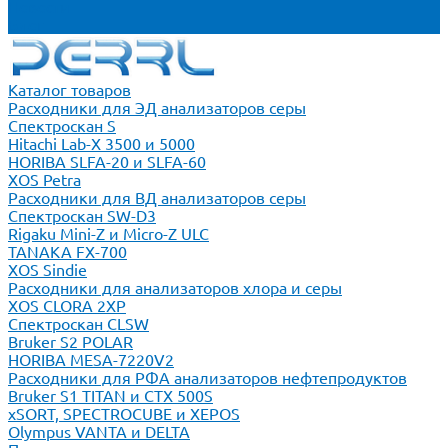
Новости
Блог
Каталог товаров
Расходники для ЭД анализаторов серы
Спектроскан S
Hitachi Lab-X 3500 и 5000
HORIBA SLFA-20 и SLFA-60
XOS Petra
Расходники для ВД анализаторов серы
Спектроскан SW-D3
Rigaku Mini-Z и Micro-Z ULC
TANAKA FX-700
XOS Sindie
Расходники для анализаторов хлора и серы
XOS CLORA 2XP
Спектроскан CLSW
Bruker S2 POLAR
HORIBA MESA-7220V2
Расходники для РФА анализаторов нефтепродуктов
Bruker S1 TITAN и CTX 500S
xSORT, SPECTROCUBE и XEPOS
Olympus VANTA и DELTA