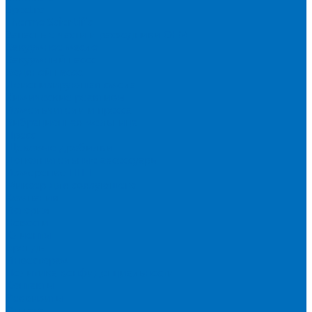
Spectro
Thermo Scientific
Запасные части и расходники ОЕМ
Вакуумное масло
Вакуумный насос
Водяной насос
Деионизирующая смола
Химические реактивы
Измельчители и пресса
Вибрационная мельница
Пресс
Щековые дробилки
Дополнительные аксессуары
Измерение ППП
Миксер для связующего
Компания
История
Новости
Клиенты
Бренды
Инвесторам
Политика конфиденциальности
Контакты
Реквизиты
Оплата