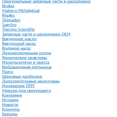
Оригинальные запасные части и расходники
Bruker
Malvern PANalytical
Rigaku
Shimadzu
Spectro
Thermo Scientific
Запасные части и расходники ОЕМ
Вакуумное масло
Вакуумный насос
Водяной насос
Деионизирующая смола
Химические реактивы
Измельчители и пресса
Вибрационная мельница
Пресс
Щековые дробилки
Дополнительные аксессуары
Измерение ППП
Миксер для связующего
Компания
История
Новости
Клиенты
Бренды