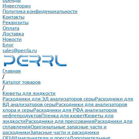
Бренды
Инвесторам
Политика конфиденциальности
Контакты
Реквизиты
Оплата
Доставка
Новости
Блог
sales@perrla.ru
Главная
/
Каталог товаров
/
Кюветы для жидкости
Расходники для ЭД анализаторов серы
Расходники для
ВД анализаторов серы
Расходники для анализаторов
хлора и серы
Расходники для РФА анализаторов
нефтепродуктов
Пленка для кювет
Кюветы для
жидкости
Расходники для прессования
Расходники для
сплавления
Оригинальные запасные части и
расходники
Запасные части и расходники
ОЕМ
Измельчители и пресса
Дополнительные