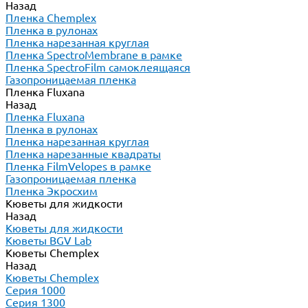
Назад
Пленка Chemplex
Пленка в рулонах
Пленка нарезанная круглая
Пленка SpectroMembrane в рамке
Пленка SpectroFilm самоклеящаяся
Газопроницаемая пленка
Пленка Fluxana
Назад
Пленка Fluxana
Пленка в рулонах
Пленка нарезанная круглая
Пленка нарезанные квадраты
Пленка FilmVelopes в рамке
Газопроницаемая пленка
Пленка Экросхим
Кюветы для жидкости
Назад
Кюветы для жидкости
Кюветы BGV Lab
Кюветы Chemplex
Назад
Кюветы Chemplex
Серия 1000
Серия 1300