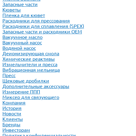
Запасные части
Кюветы
Пленка для кювет
Расходники для прессования
Расходники для сплавления (SPEX)
Запасные части и расходники ОЕМ
Вакуумное масло
Вакуумный насос
Водяной насос
Деионизирующая смола
Химические реактивы
Измельчители и пресса
Вибрационная мельница
Пресс
Щековые дробилки
Дополнительные аксессуары
Измерение ППП
Миксер для связующего
Компания
История
Новости
Клиенты
Бренды
Инвесторам
Политика конфиденциальности