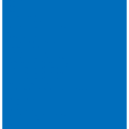
Серия 1900
Серия 2100
Серия 3100
Кюветы Fluxana
Кюветы Экросхим
Расходники для прессования
Воск
Борная кислота
Таблетированное связующее
Стальные кольца
Алюминиевые чашки
Расходники для сплавления
Тетраборат и метаборат лития
Смесь тетра и метабората 50/50
Смесь тетра и метабората 66/34
Смесь тетра и метабората 12/22
Добавки и другие смеси
Оригинальные запасные части и расходники
Bruker
Запасные части
Кюветы
Пленка для кювет
Расходники для прессования
Malvern PANalytical
Запасные части