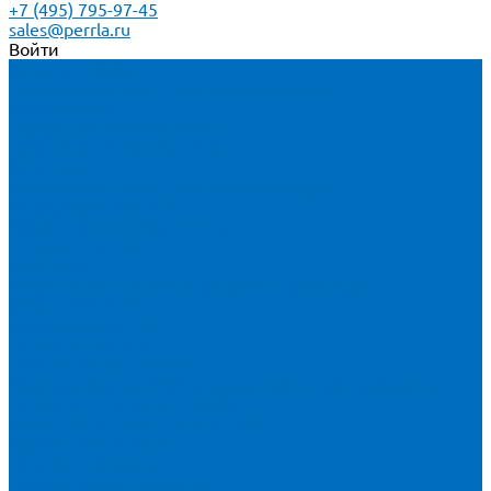
+7 (495) 795-97-45
sales@perrla.ru
Войти
Каталог товаров
Расходники для ЭД анализаторов серы
Спектроскан S
Hitachi Lab-X 3500 и 5000
HORIBA SLFA-20 и SLFA-60
XOS Petra
Расходники для ВД анализаторов серы
Спектроскан SW-D3
Rigaku Mini-Z и Micro-Z ULC
TANAKA FX-700
XOS Sindie
Расходники для анализаторов хлора и серы
XOS CLORA 2XP
Спектроскан CLSW
Bruker S2 POLAR
HORIBA MESA-7220V2
Расходники для РФА анализаторов нефтепродуктов
Bruker S1 TITAN и CTX 500S
xSORT, SPECTROCUBE и XEPOS
Olympus VANTA и DELTA
Пленка для кювет
Пленка Перрл Аналитик