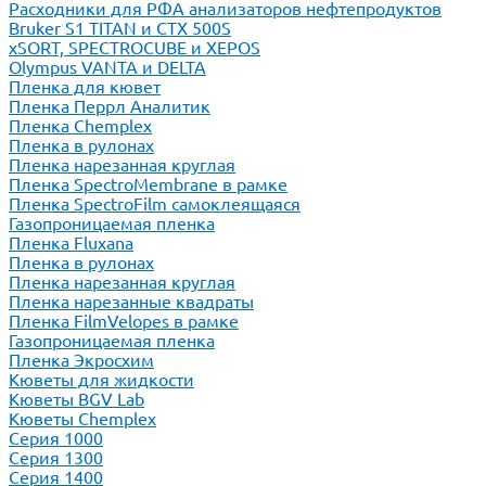
Расходники для РФА анализаторов нефтепродуктов
Bruker S1 TITAN и CTX 500S
xSORT, SPECTROCUBE и XEPOS
Olympus VANTA и DELTA
Пленка для кювет
Пленка Перрл Аналитик
Пленка Chemplex
Пленка в рулонах
Пленка нарезанная круглая
Пленка SpectroMembrane в рамке
Пленка SpectroFilm самоклеящаяся
Газопроницаемая пленка
Пленка Fluxana
Пленка в рулонах
Пленка нарезанная круглая
Пленка нарезанные квадраты
Пленка FilmVelopes в рамке
Газопроницаемая пленка
Пленка Экросхим
Кюветы для жидкости
Кюветы BGV Lab
Кюветы Chemplex
Серия 1000
Серия 1300
Серия 1400