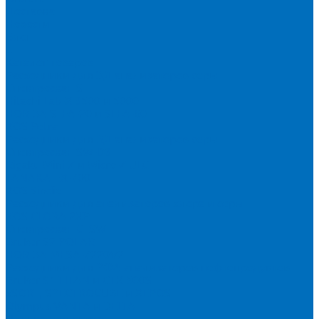
Доставка
Новости
Блог
...
Каталог товаров
Расходники для ЭД анализаторов серы
Спектроскан S
Hitachi Lab-X 3500 и 5000
HORIBA SLFA-20 и SLFA-60
XOS Petra
Расходники для ВД анализаторов серы
Спектроскан SW-D3
Rigaku Mini-Z и Micro-Z ULC
TANAKA FX-700
XOS Sindie
Расходники для анализаторов хлора и серы
XOS CLORA 2XP
Спектроскан CLSW
Bruker S2 POLAR
HORIBA MESA-7220V2
Расходники для РФА анализаторов нефтепродуктов
Bruker S1 TITAN и CTX 500S
xSORT, SPECTROCUBE и XEPOS
Olympus VANTA и DELTA
Пленка для кювет