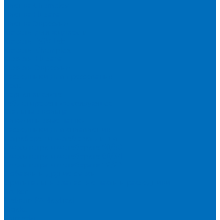
Пленка Chemplex
Пленка Fluxana
Пленка Экросхим
Кюветы для жидкости
Кюветы BGV Lab
Кюветы Chemplex
Кюветы Fluxana
Кюветы Экросхим
Расходники для прессования
Воск
Борная кислота
Таблетированное связующее
Стальные кольца
Алюминиевые чашки
Расходники для сплавления
Тетраборат и метаборат лития
Смесь тетра и метабората 50/50
Смесь тетра и метабората 66/34
Смесь тетра и метабората 12/22
Добавки и другие смеси
Оригинальные запасные части и расходники
Bruker
Malvern PANalytical
Rigaku
Shimadzu