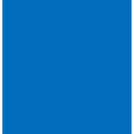
Кюветы
Пленка для кювет
Расходники для прессования
Расходники для сплавления (Claisse)
Rigaku
Запасные части
Кюветы
Пленка для кювет
Расходники для прессования
Расходники для сплавления (Chemplex)
Shimadzu
Запасные части
Кюветы
Пленка для кювет
Расходники для прессования
Spectro
Запасные части
Кюветы
Пленка для кювет
Расходники для прессования
Thermo Scientific
Запасные части
Кюветы
Пленка для кювет
Расходники для прессования