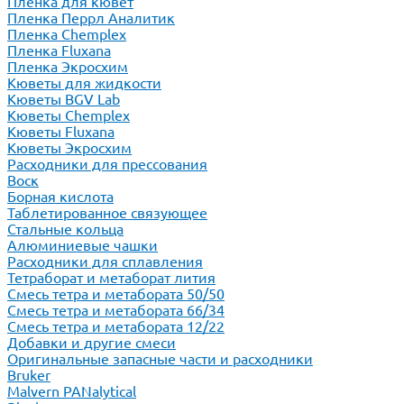
Пленка для кювет
Пленка Перрл Аналитик
Пленка Chemplex
Пленка Fluxana
Пленка Экросхим
Кюветы для жидкости
Кюветы BGV Lab
Кюветы Chemplex
Кюветы Fluxana
Кюветы Экросхим
Расходники для прессования
Воск
Борная кислота
Таблетированное связующее
Стальные кольца
Алюминиевые чашки
Расходники для сплавления
Тетраборат и метаборат лития
Смесь тетра и метабората 50/50
Смесь тетра и метабората 66/34
Смесь тетра и метабората 12/22
Добавки и другие смеси
Оригинальные запасные части и расходники
Bruker
Malvern PANalytical