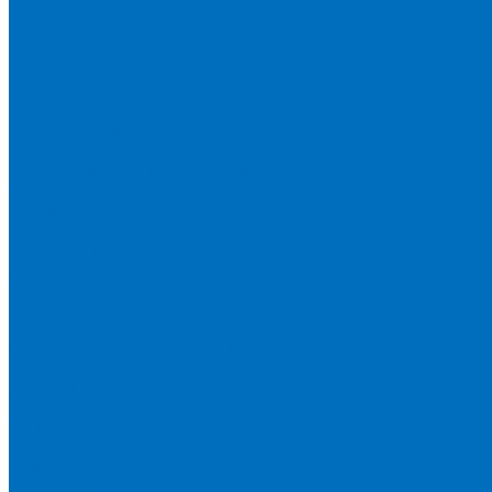
Пленка Chemplex
Пленка Fluxana
Пленка Экросхим
Кюветы для жидкости
Кюветы BGV Lab
Кюветы Chemplex
Кюветы Fluxana
Кюветы Экросхим
Расходники для прессования
Воск
Борная кислота
Таблетированное связующее
Стальные кольца
Алюминиевые чашки
Расходники для сплавления
Тетраборат и метаборат лития
Смесь тетра и метабората 50/50
Смесь тетра и метабората 66/34
Смесь тетра и метабората 12/22
Добавки и другие смеси
Оригинальные запасные части и расходники
Bruker
Malvern PANalytical
Rigaku
Shimadzu