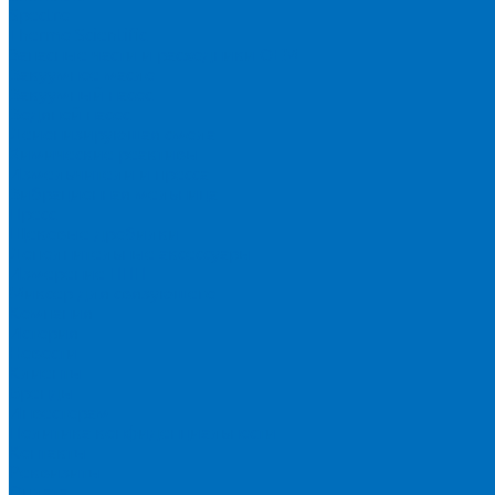
Spectro
Thermo Scientific
Запасные части и расходники ОЕМ
Вакуумное масло
Вакуумный насос
Водяной насос
Деионизирующая смола
Химические реактивы
Измельчители и пресса
Вибрационная мельница
Пресс
Щековые дробилки
Дополнительные аксессуары
Измерение ППП
Миксер для связующего
Компания
История
Новости
Клиенты
Бренды
Инвесторам
Политика конфиденциальности
Контакты
Реквизиты
Оплата