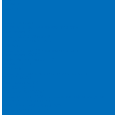
Доставка
Новости
Блог
...
Каталог товаров
Расходники для ЭД анализаторов серы
Спектроскан S
Hitachi Lab-X 3500 и 5000
HORIBA SLFA-20 и SLFA-60
XOS Petra
Расходники для ВД анализаторов серы
Спектроскан SW-D3
Rigaku Mini-Z и Micro-Z ULC
TANAKA FX-700
XOS Sindie
Расходники для анализаторов хлора и серы
XOS CLORA 2XP
Спектроскан CLSW
Bruker S2 POLAR
HORIBA MESA-7220V2
Расходники для РФА анализаторов нефтепродуктов
Bruker S1 TITAN и CTX 500S
xSORT, SPECTROCUBE и XEPOS
Olympus VANTA и DELTA
Пленка для кювет