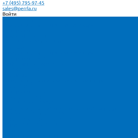
+7 (495) 795-97-45
sales@perrla.ru
Войти
Каталог товаров
Расходники для ЭД анализаторов серы
Спектроскан S
Hitachi Lab-X 3500 и 5000
HORIBA SLFA-20 и SLFA-60
XOS Petra
Расходники для ВД анализаторов серы
Спектроскан SW-D3
Rigaku Mini-Z и Micro-Z ULC
TANAKA FX-700
XOS Sindie
Расходники для анализаторов хлора и серы
XOS CLORA 2XP
Спектроскан CLSW
Bruker S2 POLAR
HORIBA MESA-7220V2
Расходники для РФА анализаторов нефтепродуктов
Bruker S1 TITAN и CTX 500S
xSORT, SPECTROCUBE и XEPOS
Olympus VANTA и DELTA
Пленка для кювет
Пленка Перрл Аналитик