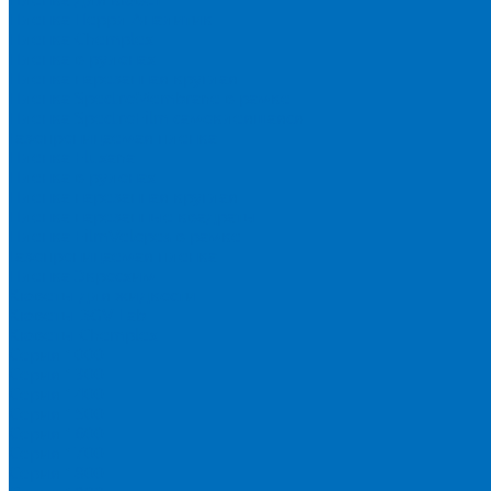
Пленка Перрл Аналитик
Пленка Chemplex
Пленка в рулонах
Пленка нарезанная круглая
Пленка SpectroMembrane в рамке
Пленка SpectroFilm самоклеящаяся
Газопроницаемая пленка
Пленка Fluxana
Пленка в рулонах
Пленка нарезанная круглая
Пленка нарезанные квадраты
Пленка FilmVelopes в рамке
Газопроницаемая пленка
Пленка Экросхим
Кюветы для жидкости
Кюветы BGV Lab
Кюветы Chemplex
Серия 1000
Серия 1300
Серия 1400
Серия 1500
Серия 1600
Серия 1700
Серия 1800