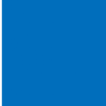
Серия 1900
Серия 2100
Серия 3100
Кюветы Fluxana
Кюветы Экросхим
Расходники для прессования
Воск
Борная кислота
Таблетированное связующее
Стальные кольца
Алюминиевые чашки
Расходники для сплавления
Тетраборат и метаборат лития
Смесь тетра и метабората 50/50
Смесь тетра и метабората 66/34
Смесь тетра и метабората 12/22
Добавки и другие смеси
Оригинальные запасные части и расходники
Bruker
Запасные части
Кюветы
Пленка для кювет
Расходники для прессования
Malvern PANalytical
Запасные части