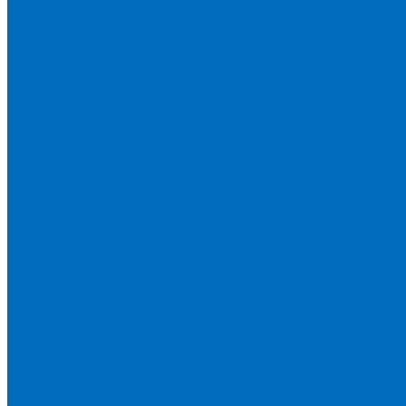
Пленка Перрл Аналитик
Пленка Chemplex
Пленка в рулонах
Пленка нарезанная круглая
Пленка SpectroMembrane в рамке
Пленка SpectroFilm самоклеящаяся
Газопроницаемая пленка
Пленка Fluxana
Пленка в рулонах
Пленка нарезанная круглая
Пленка нарезанные квадраты
Пленка FilmVelopes в рамке
Газопроницаемая пленка
Пленка Экросхим
Кюветы для жидкости
Кюветы BGV Lab
Кюветы Chemplex
Серия 1000
Серия 1300
Серия 1400
Серия 1500
Серия 1600
Серия 1700
Серия 1800