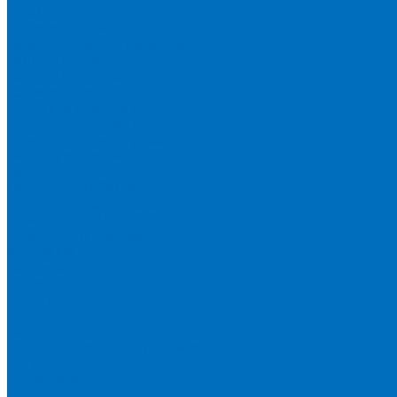
Spectro
Thermo Scientific
Запасные части и расходники ОЕМ
Вакуумное масло
Вакуумный насос
Водяной насос
Деионизирующая смола
Химические реактивы
Измельчители и пресса
Вибрационная мельница
Пресс
Щековые дробилки
Дополнительные аксессуары
Измерение ППП
Миксер для связующего
Компания
История
Новости
Клиенты
Бренды
Инвесторам
Политика конфиденциальности
Контакты
Реквизиты
Оплата