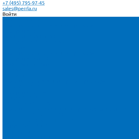
+7 (495) 795-97-45
sales@perrla.ru
Войти
Каталог товаров
Расходники для ЭД анализаторов серы
Спектроскан S
Hitachi Lab-X 3500 и 5000
HORIBA SLFA-20 и SLFA-60
XOS Petra
Расходники для ВД анализаторов серы
Спектроскан SW-D3
Rigaku Mini-Z и Micro-Z ULC
TANAKA FX-700
XOS Sindie
Расходники для анализаторов хлора и серы
XOS CLORA 2XP
Спектроскан CLSW
Bruker S2 POLAR
HORIBA MESA-7220V2
Расходники для РФА анализаторов нефтепродуктов
Bruker S1 TITAN и CTX 500S
xSORT, SPECTROCUBE и XEPOS
Olympus VANTA и DELTA
Пленка для кювет
Пленка Перрл Аналитик