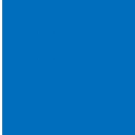
Доставка
Новости
Блог
...
Каталог товаров
Расходники для ЭД анализаторов серы
Спектроскан S
Hitachi Lab-X 3500 и 5000
HORIBA SLFA-20 и SLFA-60
XOS Petra
Расходники для ВД анализаторов серы
Спектроскан SW-D3
Rigaku Mini-Z и Micro-Z ULC
TANAKA FX-700
XOS Sindie
Расходники для анализаторов хлора и серы
XOS CLORA 2XP
Спектроскан CLSW
Bruker S2 POLAR
HORIBA MESA-7220V2
Расходники для РФА анализаторов нефтепродуктов
Bruker S1 TITAN и CTX 500S
xSORT, SPECTROCUBE и XEPOS
Olympus VANTA и DELTA
Пленка для кювет