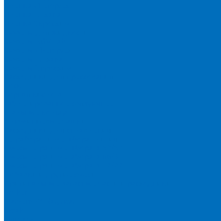
Пленка Chemplex
Пленка Fluxana
Пленка Экросхим
Кюветы для жидкости
Кюветы BGV Lab
Кюветы Chemplex
Кюветы Fluxana
Кюветы Экросхим
Расходники для прессования
Воск
Борная кислота
Таблетированное связующее
Стальные кольца
Алюминиевые чашки
Расходники для сплавления
Тетраборат и метаборат лития
Смесь тетра и метабората 50/50
Смесь тетра и метабората 66/34
Смесь тетра и метабората 12/22
Добавки и другие смеси
Оригинальные запасные части и расходники
Bruker
Malvern PANalytical
Rigaku
Shimadzu