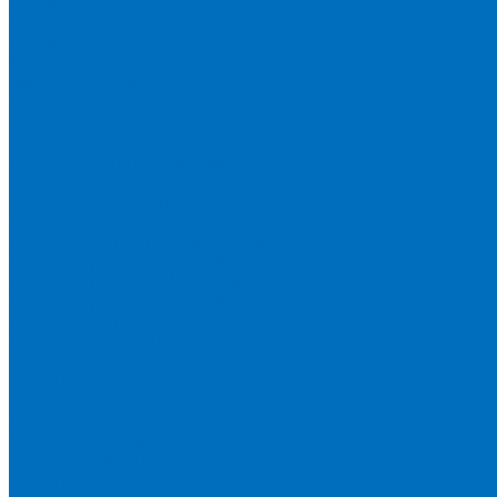
Серия 1900
Серия 2100
Серия 3100
Кюветы Fluxana
Кюветы Экросхим
Расходники для прессования
Воск
Борная кислота
Таблетированное связующее
Стальные кольца
Алюминиевые чашки
Расходники для сплавления
Тетраборат и метаборат лития
Смесь тетра и метабората 50/50
Смесь тетра и метабората 66/34
Смесь тетра и метабората 12/22
Добавки и другие смеси
Оригинальные запасные части и расходники
Bruker
Запасные части
Кюветы
Пленка для кювет
Расходники для прессования
Malvern PANalytical
Запасные части