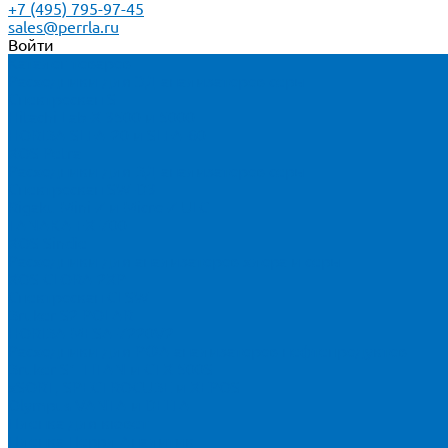
+7 (495) 795-97-45
sales@perrla.ru
Войти
Каталог товаров
Расходники для ЭД анализаторов серы
Спектроскан S
Hitachi Lab-X 3500 и 5000
HORIBA SLFA-20 и SLFA-60
XOS Petra
Расходники для ВД анализаторов серы
Спектроскан SW-D3
Rigaku Mini-Z и Micro-Z ULC
TANAKA FX-700
XOS Sindie
Расходники для анализаторов хлора и серы
XOS CLORA 2XP
Спектроскан CLSW
Bruker S2 POLAR
HORIBA MESA-7220V2
Расходники для РФА анализаторов нефтепродуктов
Bruker S1 TITAN и CTX 500S
xSORT, SPECTROCUBE и XEPOS
Olympus VANTA и DELTA
Пленка для кювет
Пленка Перрл Аналитик