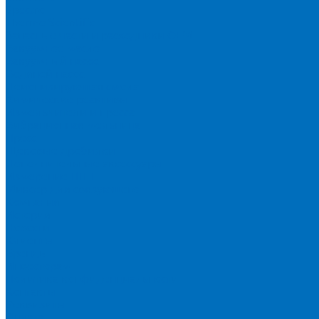
Spectro
Thermo Scientific
Запасные части и расходники ОЕМ
Вакуумное масло
Вакуумный насос
Водяной насос
Деионизирующая смола
Химические реактивы
Измельчители и пресса
Вибрационная мельница
Пресс
Щековые дробилки
Дополнительные аксессуары
Измерение ППП
Миксер для связующего
Компания
История
Новости
Клиенты
Бренды
Инвесторам
Политика конфиденциальности
Контакты
Реквизиты
Оплата