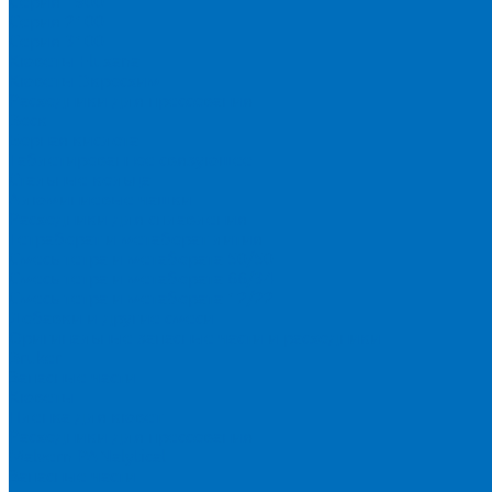
Серия 1900
Серия 2100
Серия 3100
Кюветы Fluxana
Кюветы Экросхим
Расходники для прессования
Воск
Борная кислота
Таблетированное связующее
Стальные кольца
Алюминиевые чашки
Расходники для сплавления
Тетраборат и метаборат лития
Смесь тетра и метабората 50/50
Смесь тетра и метабората 66/34
Смесь тетра и метабората 12/22
Добавки и другие смеси
Оригинальные запасные части и расходники
Bruker
Запасные части
Кюветы
Пленка для кювет
Расходники для прессования
Malvern PANalytical
Запасные части