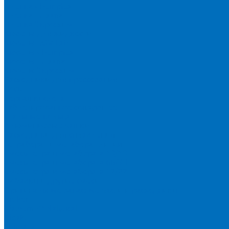
Пленка Chemplex
Пленка Fluxana
Пленка Экросхим
Кюветы для жидкости
Кюветы BGV Lab
Кюветы Chemplex
Кюветы Fluxana
Кюветы Экросхим
Расходники для прессования
Воск
Борная кислота
Таблетированное связующее
Стальные кольца
Алюминиевые чашки
Расходники для сплавления
Тетраборат и метаборат лития
Смесь тетра и метабората 50/50
Смесь тетра и метабората 66/34
Смесь тетра и метабората 12/22
Добавки и другие смеси
Оригинальные запасные части и расходники
Bruker
Malvern PANalytical
Rigaku
Shimadzu