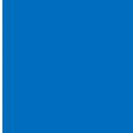
Доставка
Новости
Блог
...
Каталог товаров
Расходники для ЭД анализаторов серы
Спектроскан S
Hitachi Lab-X 3500 и 5000
HORIBA SLFA-20 и SLFA-60
XOS Petra
Расходники для ВД анализаторов серы
Спектроскан SW-D3
Rigaku Mini-Z и Micro-Z ULC
TANAKA FX-700
XOS Sindie
Расходники для анализаторов хлора и серы
XOS CLORA 2XP
Спектроскан CLSW
Bruker S2 POLAR
HORIBA MESA-7220V2
Расходники для РФА анализаторов нефтепродуктов
Bruker S1 TITAN и CTX 500S
xSORT, SPECTROCUBE и XEPOS
Olympus VANTA и DELTA
Пленка для кювет