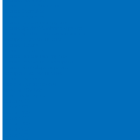
Пленка Перрл Аналитик
Пленка Chemplex
Пленка в рулонах
Пленка нарезанная круглая
Пленка SpectroMembrane в рамке
Пленка SpectroFilm самоклеящаяся
Газопроницаемая пленка
Пленка Fluxana
Пленка в рулонах
Пленка нарезанная круглая
Пленка нарезанные квадраты
Пленка FilmVelopes в рамке
Газопроницаемая пленка
Пленка Экросхим
Кюветы для жидкости
Кюветы BGV Lab
Кюветы Chemplex
Серия 1000
Серия 1300
Серия 1400
Серия 1500
Серия 1600
Серия 1700
Серия 1800