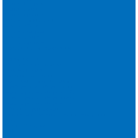
Пленка Chemplex
Пленка Fluxana
Пленка Экросхим
Кюветы для жидкости
Кюветы BGV Lab
Кюветы Chemplex
Кюветы Fluxana
Кюветы Экросхим
Расходники для прессования
Воск
Борная кислота
Таблетированное связующее
Стальные кольца
Алюминиевые чашки
Расходники для сплавления
Тетраборат и метаборат лития
Смесь тетра и метабората 50/50
Смесь тетра и метабората 66/34
Смесь тетра и метабората 12/22
Добавки и другие смеси
Оригинальные запасные части и расходники
Bruker
Malvern PANalytical
Rigaku
Shimadzu