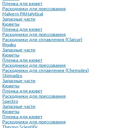
Пленка для кювет
Расходники для прессования
Malvern PANalytical
Запасные части
Кюветы
Пленка для кювет
Расходники для прессования
Расходники для сплавления (Claisse)
Rigaku
Запасные части
Кюветы
Пленка для кювет
Расходники для прессования
Расходники для сплавления (Chemplex)
Shimadzu
Запасные части
Кюветы
Пленка для кювет
Расходники для прессования
Spectro
Запасные части
Кюветы
Пленка для кювет
Расходники для прессования
Thermo Scientific