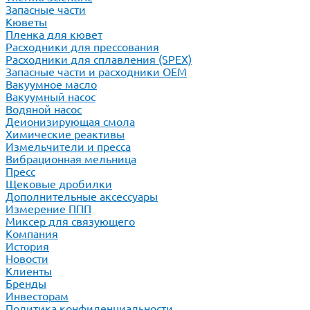
Запасные части
Кюветы
Пленка для кювет
Расходники для прессования
Расходники для сплавления (SPEX)
Запасные части и расходники ОЕМ
Вакуумное масло
Вакуумный насос
Водяной насос
Деионизирующая смола
Химические реактивы
Измельчители и пресса
Вибрационная мельница
Пресс
Щековые дробилки
Дополнительные аксессуары
Измерение ППП
Миксер для связующего
Компания
История
Новости
Клиенты
Бренды
Инвесторам
Политика конфиденциальности