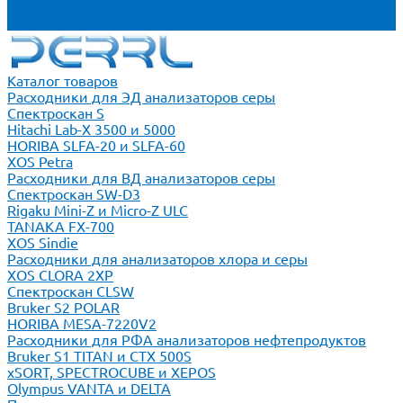
Новости
Блог
Каталог товаров
Расходники для ЭД анализаторов серы
Спектроскан S
Hitachi Lab-X 3500 и 5000
HORIBA SLFA-20 и SLFA-60
XOS Petra
Расходники для ВД анализаторов серы
Спектроскан SW-D3
Rigaku Mini-Z и Micro-Z ULC
TANAKA FX-700
XOS Sindie
Расходники для анализаторов хлора и серы
XOS CLORA 2XP
Спектроскан CLSW
Bruker S2 POLAR
HORIBA MESA-7220V2
Расходники для РФА анализаторов нефтепродуктов
Bruker S1 TITAN и CTX 500S
xSORT, SPECTROCUBE и XEPOS
Olympus VANTA и DELTA