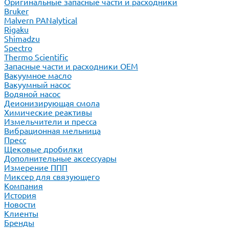
Оригинальные запасные части и расходники
Bruker
Malvern PANalytical
Rigaku
Shimadzu
Spectro
Thermo Scientific
Запасные части и расходники ОЕМ
Вакуумное масло
Вакуумный насос
Водяной насос
Деионизирующая смола
Химические реактивы
Измельчители и пресса
Вибрационная мельница
Пресс
Щековые дробилки
Дополнительные аксессуары
Измерение ППП
Миксер для связующего
Компания
История
Новости
Клиенты
Бренды