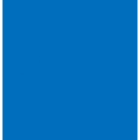
Пленка Перрл Аналитик
Пленка Chemplex
Пленка в рулонах
Пленка нарезанная круглая
Пленка SpectroMembrane в рамке
Пленка SpectroFilm самоклеящаяся
Газопроницаемая пленка
Пленка Fluxana
Пленка в рулонах
Пленка нарезанная круглая
Пленка нарезанные квадраты
Пленка FilmVelopes в рамке
Газопроницаемая пленка
Пленка Экросхим
Кюветы для жидкости
Кюветы BGV Lab
Кюветы Chemplex
Серия 1000
Серия 1300
Серия 1400
Серия 1500
Серия 1600
Серия 1700
Серия 1800