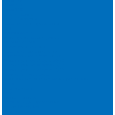
Серия 1900
Серия 2100
Серия 3100
Кюветы Fluxana
Кюветы Экросхим
Расходники для прессования
Воск
Борная кислота
Таблетированное связующее
Стальные кольца
Алюминиевые чашки
Расходники для сплавления
Тетраборат и метаборат лития
Смесь тетра и метабората 50/50
Смесь тетра и метабората 66/34
Смесь тетра и метабората 12/22
Добавки и другие смеси
Оригинальные запасные части и расходники
Bruker
Запасные части
Кюветы
Пленка для кювет
Расходники для прессования
Malvern PANalytical
Запасные части