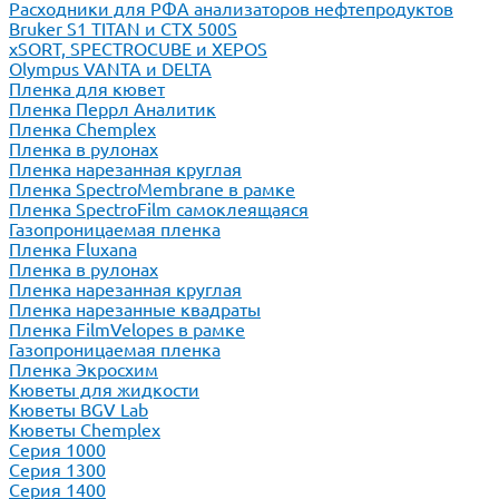
Расходники для РФА анализаторов нефтепродуктов
Bruker S1 TITAN и CTX 500S
xSORT, SPECTROCUBE и XEPOS
Olympus VANTA и DELTA
Пленка для кювет
Пленка Перрл Аналитик
Пленка Chemplex
Пленка в рулонах
Пленка нарезанная круглая
Пленка SpectroMembrane в рамке
Пленка SpectroFilm самоклеящаяся
Газопроницаемая пленка
Пленка Fluxana
Пленка в рулонах
Пленка нарезанная круглая
Пленка нарезанные квадраты
Пленка FilmVelopes в рамке
Газопроницаемая пленка
Пленка Экросхим
Кюветы для жидкости
Кюветы BGV Lab
Кюветы Chemplex
Серия 1000
Серия 1300
Серия 1400