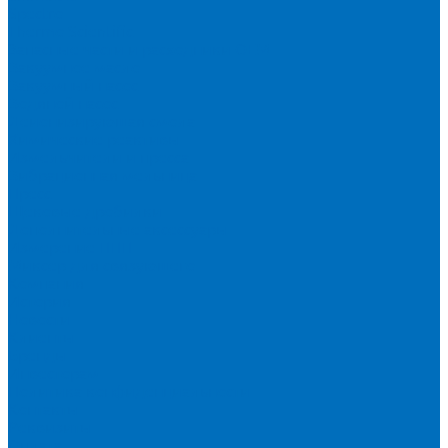
Spectro
Thermo Scientific
Запасные части и расходники ОЕМ
Вакуумное масло
Вакуумный насос
Водяной насос
Деионизирующая смола
Химические реактивы
Измельчители и пресса
Вибрационная мельница
Пресс
Щековые дробилки
Дополнительные аксессуары
Измерение ППП
Миксер для связующего
Компания
История
Новости
Клиенты
Бренды
Инвесторам
Политика конфиденциальности
Контакты
Реквизиты
Оплата