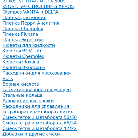
Bruker S1 TITAN и CTX 500S
xSORT, SPECTROCUBE и XEPOS
Olympus VANTA и DELTA
Пленка для кювет
Пленка Перрл Аналитик
Пленка Chemplex
Пленка Fluxana
Пленка Экросхим
Кюветы для жидкости
Кюветы BGV Lab
Кюветы Chemplex
Кюветы Fluxana
Кюветы Экросхим
Расходники для прессования
Воск
Борная кислота
Таблетированное связующее
Стальные кольца
Алюминиевые чашки
Расходники для сплавления
Тетраборат и метаборат лития
Смесь тетра и метабората 50/50
Смесь тетра и метабората 66/34
Смесь тетра и метабората 12/22
Добавки и другие смеси