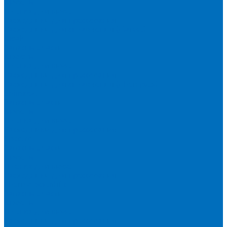
Кюветы
Пленка для кювет
Расходники для прессования
Расходники для сплавления (Claisse)
Rigaku
Запасные части
Кюветы
Пленка для кювет
Расходники для прессования
Расходники для сплавления (Chemplex)
Shimadzu
Запасные части
Кюветы
Пленка для кювет
Расходники для прессования
Spectro
Запасные части
Кюветы
Пленка для кювет
Расходники для прессования
Thermo Scientific
Запасные части
Кюветы
Пленка для кювет
Расходники для прессования