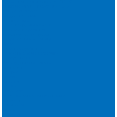
Расходники для сплавления (SPEX)
Запасные части и расходники ОЕМ
Вакуумное масло
Вакуумный насос
Водяной насос
Деионизирующая смола
Химические реактивы
Измельчители и пресса
Вибрационная мельница
Пресс
Щековые дробилки
Дополнительные аксессуары
Измерение ППП
Миксер для связующего
Компания
История
Новости
Клиенты
Бренды
Инвесторам
Политика конфиденциальности
Контакты
Реквизиты
Оплата
Доставка