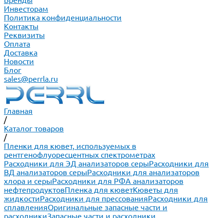
Бренды
Инвесторам
Политика конфиденциальности
Контакты
Реквизиты
Оплата
Доставка
Новости
Блог
sales@perrla.ru
Главная
/
Каталог товаров
/
Пленки для кювет, используемых в
рентгенофлуоресцентных спектрометрах
Расходники для ЭД анализаторов серы
Расходники для
ВД анализаторов серы
Расходники для анализаторов
хлора и серы
Расходники для РФА анализаторов
нефтепродуктов
Пленка для кювет
Кюветы для
жидкости
Расходники для прессования
Расходники для
сплавления
Оригинальные запасные части и
расходники
Запасные части и расходники