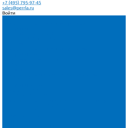
+7 (495) 795-97-45
sales@perrla.ru
Войти
Каталог товаров
Расходники для ЭД анализаторов серы
Спектроскан S
Hitachi Lab-X 3500 и 5000
HORIBA SLFA-20 и SLFA-60
XOS Petra
Расходники для ВД анализаторов серы
Спектроскан SW-D3
Rigaku Mini-Z и Micro-Z ULC
TANAKA FX-700
XOS Sindie
Расходники для анализаторов хлора и серы
XOS CLORA 2XP
Спектроскан CLSW
Bruker S2 POLAR
HORIBA MESA-7220V2
Расходники для РФА анализаторов нефтепродуктов
Bruker S1 TITAN и CTX 500S
xSORT, SPECTROCUBE и XEPOS
Olympus VANTA и DELTA
Пленка для кювет
Пленка Перрл Аналитик