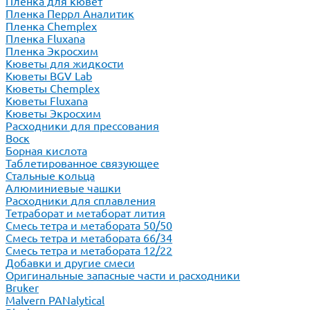
Пленка для кювет
Пленка Перрл Аналитик
Пленка Chemplex
Пленка Fluxana
Пленка Экросхим
Кюветы для жидкости
Кюветы BGV Lab
Кюветы Chemplex
Кюветы Fluxana
Кюветы Экросхим
Расходники для прессования
Воск
Борная кислота
Таблетированное связующее
Стальные кольца
Алюминиевые чашки
Расходники для сплавления
Тетраборат и метаборат лития
Смесь тетра и метабората 50/50
Смесь тетра и метабората 66/34
Смесь тетра и метабората 12/22
Добавки и другие смеси
Оригинальные запасные части и расходники
Bruker
Malvern PANalytical