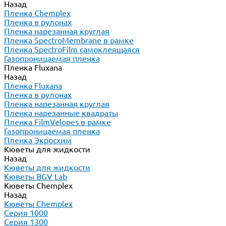
Назад
Пленка Chemplex
Пленка в рулонах
Пленка нарезанная круглая
Пленка SpectroMembrane в рамке
Пленка SpectroFilm самоклеящаяся
Газопроницаемая пленка
Пленка Fluxana
Назад
Пленка Fluxana
Пленка в рулонах
Пленка нарезанная круглая
Пленка нарезанные квадраты
Пленка FilmVelopes в рамке
Газопроницаемая пленка
Пленка Экросхим
Кюветы для жидкости
Назад
Кюветы для жидкости
Кюветы BGV Lab
Кюветы Chemplex
Назад
Кюветы Chemplex
Серия 1000
Серия 1300