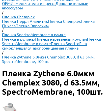
ОЕМ
Измельчители и пресса
Дополнительные
аксессуары
/
Пленка Chemplex
Пленка Перрл Аналитик
Пленка Chemplex
Пленка
Fluxana
Пленка Экросхим
/
Пленка SpectroMembrane в рамке
Пленка в рулонах
Пленка нарезанная круглая
Пленка
SpectroMembrane в рамке
Пленка SpectroFilm
самоклеящаяся
Газопроницаемая пленка
/
Пленка Zythene 6.0мкм Chemplex 3080, d 63.5мм,
SpectroMembrane, 100шт.
Пленка Zythene 6.0мкм
Chemplex 3080, d 63.5мм,
SpectroMembrane, 100шт.