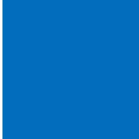
Пленка Chemplex
Пленка Fluxana
Пленка Экросхим
Кюветы для жидкости
Кюветы BGV Lab
Кюветы Chemplex
Кюветы Fluxana
Кюветы Экросхим
Расходники для прессования
Воск
Борная кислота
Таблетированное связующее
Стальные кольца
Алюминиевые чашки
Расходники для сплавления
Тетраборат и метаборат лития
Смесь тетра и метабората 50/50
Смесь тетра и метабората 66/34
Смесь тетра и метабората 12/22
Добавки и другие смеси
Оригинальные запасные части и расходники
Bruker
Malvern PANalytical
Rigaku
Shimadzu