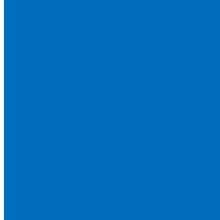
Spectro
Thermo Scientific
Запасные части и расходники ОЕМ
Вакуумное масло
Вакуумный насос
Водяной насос
Деионизирующая смола
Химические реактивы
Измельчители и пресса
Вибрационная мельница
Пресс
Щековые дробилки
Дополнительные аксессуары
Измерение ППП
Миксер для связующего
Компания
История
Новости
Клиенты
Бренды
Инвесторам
Политика конфиденциальности
Контакты
Реквизиты
Оплата