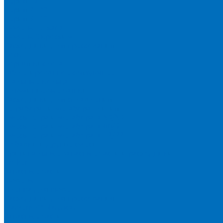
Серия 1900
Серия 2100
Серия 3100
Кюветы Fluxana
Кюветы Экросхим
Расходники для прессования
Воск
Борная кислота
Таблетированное связующее
Стальные кольца
Алюминиевые чашки
Расходники для сплавления
Тетраборат и метаборат лития
Смесь тетра и метабората 50/50
Смесь тетра и метабората 66/34
Смесь тетра и метабората 12/22
Добавки и другие смеси
Оригинальные запасные части и расходники
Bruker
Запасные части
Кюветы
Пленка для кювет
Расходники для прессования
Malvern PANalytical
Запасные части