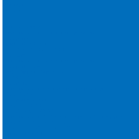
Доставка
Новости
Блог
...
Каталог товаров
Расходники для ЭД анализаторов серы
Спектроскан S
Hitachi Lab-X 3500 и 5000
HORIBA SLFA-20 и SLFA-60
XOS Petra
Расходники для ВД анализаторов серы
Спектроскан SW-D3
Rigaku Mini-Z и Micro-Z ULC
TANAKA FX-700
XOS Sindie
Расходники для анализаторов хлора и серы
XOS CLORA 2XP
Спектроскан CLSW
Bruker S2 POLAR
HORIBA MESA-7220V2
Расходники для РФА анализаторов нефтепродуктов
Bruker S1 TITAN и CTX 500S
xSORT, SPECTROCUBE и XEPOS
Olympus VANTA и DELTA
Пленка для кювет