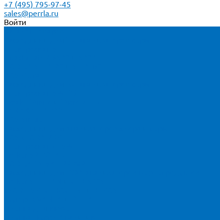
+7 (495) 795-97-45
sales@perrla.ru
Войти
Каталог товаров
Расходники для ЭД анализаторов серы
Спектроскан S
Hitachi Lab-X 3500 и 5000
HORIBA SLFA-20 и SLFA-60
XOS Petra
Расходники для ВД анализаторов серы
Спектроскан SW-D3
Rigaku Mini-Z и Micro-Z ULC
TANAKA FX-700
XOS Sindie
Расходники для анализаторов хлора и серы
XOS CLORA 2XP
Спектроскан CLSW
Bruker S2 POLAR
HORIBA MESA-7220V2
Расходники для РФА анализаторов нефтепродуктов
Bruker S1 TITAN и CTX 500S
xSORT, SPECTROCUBE и XEPOS
Olympus VANTA и DELTA
Пленка для кювет
Пленка Перрл Аналитик