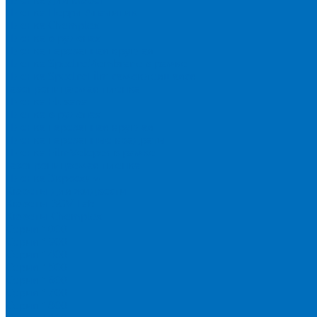
Пленка Перрл Аналитик
Пленка Chemplex
Пленка в рулонах
Пленка нарезанная круглая
Пленка SpectroMembrane в рамке
Пленка SpectroFilm самоклеящаяся
Газопроницаемая пленка
Пленка Fluxana
Пленка в рулонах
Пленка нарезанная круглая
Пленка нарезанные квадраты
Пленка FilmVelopes в рамке
Газопроницаемая пленка
Пленка Экросхим
Кюветы для жидкости
Кюветы BGV Lab
Кюветы Chemplex
Серия 1000
Серия 1300
Серия 1400
Серия 1500
Серия 1600
Серия 1700
Серия 1800