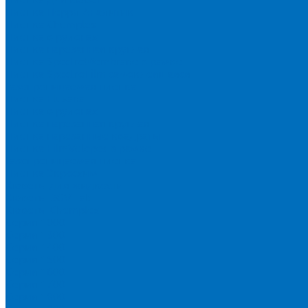
Пленка Перрл Аналитик
Пленка Chemplex
Пленка в рулонах
Пленка нарезанная круглая
Пленка SpectroMembrane в рамке
Пленка SpectroFilm самоклеящаяся
Газопроницаемая пленка
Пленка Fluxana
Пленка в рулонах
Пленка нарезанная круглая
Пленка нарезанные квадраты
Пленка FilmVelopes в рамке
Газопроницаемая пленка
Пленка Экросхим
Кюветы для жидкости
Кюветы BGV Lab
Кюветы Chemplex
Серия 1000
Серия 1300
Серия 1400
Серия 1500
Серия 1600
Серия 1700
Серия 1800