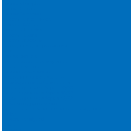
Пленка Chemplex
Пленка Fluxana
Пленка Экросхим
Кюветы для жидкости
Кюветы BGV Lab
Кюветы Chemplex
Кюветы Fluxana
Кюветы Экросхим
Расходники для прессования
Воск
Борная кислота
Таблетированное связующее
Стальные кольца
Алюминиевые чашки
Расходники для сплавления
Тетраборат и метаборат лития
Смесь тетра и метабората 50/50
Смесь тетра и метабората 66/34
Смесь тетра и метабората 12/22
Добавки и другие смеси
Оригинальные запасные части и расходники
Bruker
Malvern PANalytical
Rigaku
Shimadzu