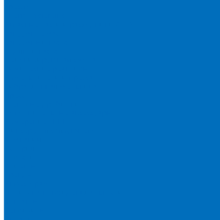
Spectro
Thermo Scientific
Запасные части и расходники ОЕМ
Вакуумное масло
Вакуумный насос
Водяной насос
Деионизирующая смола
Химические реактивы
Измельчители и пресса
Вибрационная мельница
Пресс
Щековые дробилки
Дополнительные аксессуары
Измерение ППП
Миксер для связующего
Компания
История
Новости
Клиенты
Бренды
Инвесторам
Политика конфиденциальности
Контакты
Реквизиты
Оплата