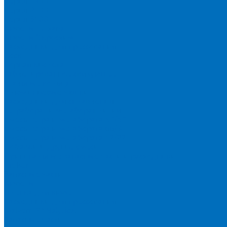
Серия 1900
Серия 2100
Серия 3100
Кюветы Fluxana
Кюветы Экросхим
Расходники для прессования
Воск
Борная кислота
Таблетированное связующее
Стальные кольца
Алюминиевые чашки
Расходники для сплавления
Тетраборат и метаборат лития
Смесь тетра и метабората 50/50
Смесь тетра и метабората 66/34
Смесь тетра и метабората 12/22
Добавки и другие смеси
Оригинальные запасные части и расходники
Bruker
Запасные части
Кюветы
Пленка для кювет
Расходники для прессования
Malvern PANalytical
Запасные части