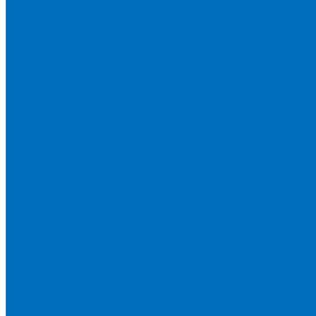
Доставка
Новости
Блог
...
Каталог товаров
Расходники для ЭД анализаторов серы
Спектроскан S
Hitachi Lab-X 3500 и 5000
HORIBA SLFA-20 и SLFA-60
XOS Petra
Расходники для ВД анализаторов серы
Спектроскан SW-D3
Rigaku Mini-Z и Micro-Z ULC
TANAKA FX-700
XOS Sindie
Расходники для анализаторов хлора и серы
XOS CLORA 2XP
Спектроскан CLSW
Bruker S2 POLAR
HORIBA MESA-7220V2
Расходники для РФА анализаторов нефтепродуктов
Bruker S1 TITAN и CTX 500S
xSORT, SPECTROCUBE и XEPOS
Olympus VANTA и DELTA
Пленка для кювет