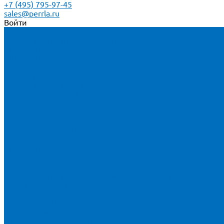
+7 (495) 795-97-45
sales@perrla.ru
Войти
Каталог товаров
Расходники для ЭД анализаторов серы
Спектроскан S
Hitachi Lab-X 3500 и 5000
HORIBA SLFA-20 и SLFA-60
XOS Petra
Расходники для ВД анализаторов серы
Спектроскан SW-D3
Rigaku Mini-Z и Micro-Z ULC
TANAKA FX-700
XOS Sindie
Расходники для анализаторов хлора и серы
XOS CLORA 2XP
Спектроскан CLSW
Bruker S2 POLAR
HORIBA MESA-7220V2
Расходники для РФА анализаторов нефтепродуктов
Bruker S1 TITAN и CTX 500S
xSORT, SPECTROCUBE и XEPOS
Olympus VANTA и DELTA
Пленка для кювет
Пленка Перрл Аналитик