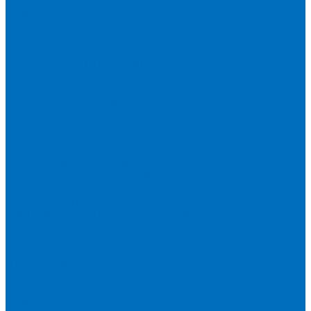
Серия 1900
Серия 2100
Серия 3100
Кюветы Fluxana
Кюветы Экросхим
Расходники для прессования
Воск
Борная кислота
Таблетированное связующее
Стальные кольца
Алюминиевые чашки
Расходники для сплавления
Тетраборат и метаборат лития
Смесь тетра и метабората 50/50
Смесь тетра и метабората 66/34
Смесь тетра и метабората 12/22
Добавки и другие смеси
Оригинальные запасные части и расходники
Bruker
Запасные части
Кюветы
Пленка для кювет
Расходники для прессования
Malvern PANalytical
Запасные части