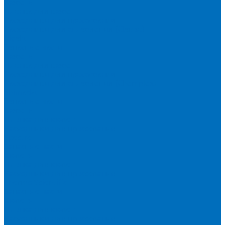
Кюветы
Пленка для кювет
Расходники для прессования
Расходники для сплавления (Claisse)
Rigaku
Запасные части
Кюветы
Пленка для кювет
Расходники для прессования
Расходники для сплавления (Chemplex)
Shimadzu
Запасные части
Кюветы
Пленка для кювет
Расходники для прессования
Spectro
Запасные части
Кюветы
Пленка для кювет
Расходники для прессования
Thermo Scientific
Запасные части
Кюветы
Пленка для кювет
Расходники для прессования