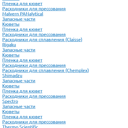
Пленка для кювет
Расходники для прессования
Malvern PANalytical
Запасные части
Кюветы
Пленка для кювет
Расходники для прессования
Расходники для сплавления (Claisse)
Rigaku
Запасные части
Кюветы
Пленка для кювет
Расходники для прессования
Расходники для сплавления (Chemplex)
Shimadzu
Запасные части
Кюветы
Пленка для кювет
Расходники для прессования
Spectro
Запасные части
Кюветы
Пленка для кювет
Расходники для прессования
Thermo Scientific