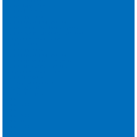
Пленка Перрл Аналитик
Пленка Chemplex
Пленка в рулонах
Пленка нарезанная круглая
Пленка SpectroMembrane в рамке
Пленка SpectroFilm самоклеящаяся
Газопроницаемая пленка
Пленка Fluxana
Пленка в рулонах
Пленка нарезанная круглая
Пленка нарезанные квадраты
Пленка FilmVelopes в рамке
Газопроницаемая пленка
Пленка Экросхим
Кюветы для жидкости
Кюветы BGV Lab
Кюветы Chemplex
Серия 1000
Серия 1300
Серия 1400
Серия 1500
Серия 1600
Серия 1700
Серия 1800