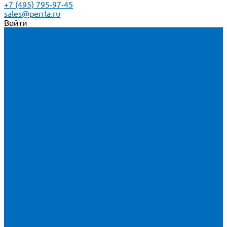
+7 (495) 795-97-45
sales@perrla.ru
Войти
Каталог товаров
Расходники для ЭД анализаторов серы
Спектроскан S
Hitachi Lab-X 3500 и 5000
HORIBA SLFA-20 и SLFA-60
XOS Petra
Расходники для ВД анализаторов серы
Спектроскан SW-D3
Rigaku Mini-Z и Micro-Z ULC
TANAKA FX-700
XOS Sindie
Расходники для анализаторов хлора и серы
XOS CLORA 2XP
Спектроскан CLSW
Bruker S2 POLAR
HORIBA MESA-7220V2
Расходники для РФА анализаторов нефтепродуктов
Bruker S1 TITAN и CTX 500S
xSORT, SPECTROCUBE и XEPOS
Olympus VANTA и DELTA
Пленка для кювет
Пленка Перрл Аналитик