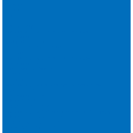
Доставка
Новости
Блог
...
Каталог товаров
Расходники для ЭД анализаторов серы
Спектроскан S
Hitachi Lab-X 3500 и 5000
HORIBA SLFA-20 и SLFA-60
XOS Petra
Расходники для ВД анализаторов серы
Спектроскан SW-D3
Rigaku Mini-Z и Micro-Z ULC
TANAKA FX-700
XOS Sindie
Расходники для анализаторов хлора и серы
XOS CLORA 2XP
Спектроскан CLSW
Bruker S2 POLAR
HORIBA MESA-7220V2
Расходники для РФА анализаторов нефтепродуктов
Bruker S1 TITAN и CTX 500S
xSORT, SPECTROCUBE и XEPOS
Olympus VANTA и DELTA
Пленка для кювет