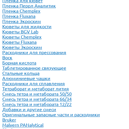
Пленка для кювет
Пленка Перрл Аналитик
Пленка Chemplex
Пленка Fluxana
Пленка Экросхим
Кюветы для жидкости
Кюветы BGV Lab
Кюветы Chemplex
Кюветы Fluxana
Кюветы Экросхим
Расходники для прессования
Воск
Борная кислота
Таблетированное связующее
Стальные кольца
Алюминиевые чашки
Расходники для сплавления
Тетраборат и метаборат лития
Смесь тетра и метабората 50/50
Смесь тетра и метабората 66/34
Смесь тетра и метабората 12/22
Добавки и другие смеси
Оригинальные запасные части и расходники
Bruker
Malvern PANalytical