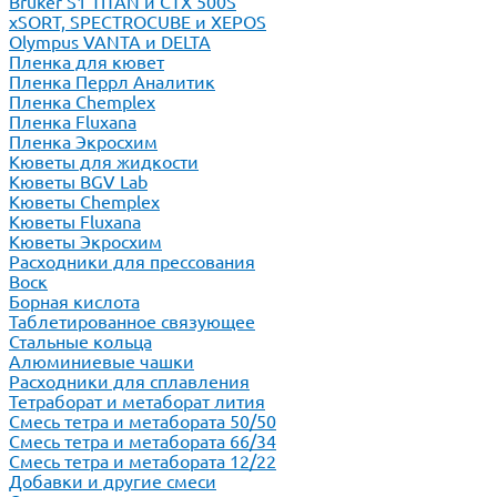
Bruker S1 TITAN и CTX 500S
xSORT, SPECTROCUBE и XEPOS
Olympus VANTA и DELTA
Пленка для кювет
Пленка Перрл Аналитик
Пленка Chemplex
Пленка Fluxana
Пленка Экросхим
Кюветы для жидкости
Кюветы BGV Lab
Кюветы Chemplex
Кюветы Fluxana
Кюветы Экросхим
Расходники для прессования
Воск
Борная кислота
Таблетированное связующее
Стальные кольца
Алюминиевые чашки
Расходники для сплавления
Тетраборат и метаборат лития
Смесь тетра и метабората 50/50
Смесь тетра и метабората 66/34
Смесь тетра и метабората 12/22
Добавки и другие смеси