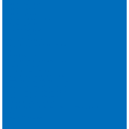
Пленка Chemplex
Пленка Fluxana
Пленка Экросхим
Кюветы для жидкости
Кюветы BGV Lab
Кюветы Chemplex
Кюветы Fluxana
Кюветы Экросхим
Расходники для прессования
Воск
Борная кислота
Таблетированное связующее
Стальные кольца
Алюминиевые чашки
Расходники для сплавления
Тетраборат и метаборат лития
Смесь тетра и метабората 50/50
Смесь тетра и метабората 66/34
Смесь тетра и метабората 12/22
Добавки и другие смеси
Оригинальные запасные части и расходники
Bruker
Malvern PANalytical
Rigaku
Shimadzu