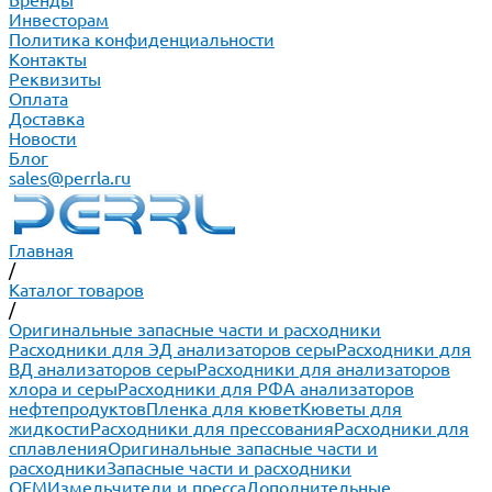
Бренды
Инвесторам
Политика конфиденциальности
Контакты
Реквизиты
Оплата
Доставка
Новости
Блог
sales@perrla.ru
Главная
/
Каталог товаров
/
Оригинальные запасные части и расходники
Расходники для ЭД анализаторов серы
Расходники для
ВД анализаторов серы
Расходники для анализаторов
хлора и серы
Расходники для РФА анализаторов
нефтепродуктов
Пленка для кювет
Кюветы для
жидкости
Расходники для прессования
Расходники для
сплавления
Оригинальные запасные части и
расходники
Запасные части и расходники
ОЕМ
Измельчители и пресса
Дополнительные