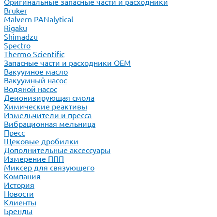
Оригинальные запасные части и расходники
Bruker
Malvern PANalytical
Rigaku
Shimadzu
Spectro
Thermo Scientific
Запасные части и расходники ОЕМ
Вакуумное масло
Вакуумный насос
Водяной насос
Деионизирующая смола
Химические реактивы
Измельчители и пресса
Вибрационная мельница
Пресс
Щековые дробилки
Дополнительные аксессуары
Измерение ППП
Миксер для связующего
Компания
История
Новости
Клиенты
Бренды