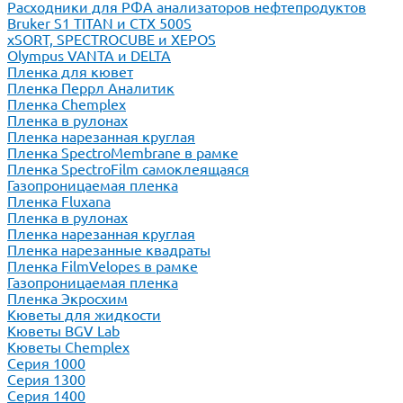
Расходники для РФА анализаторов нефтепродуктов
Bruker S1 TITAN и CTX 500S
xSORT, SPECTROCUBE и XEPOS
Olympus VANTA и DELTA
Пленка для кювет
Пленка Перрл Аналитик
Пленка Chemplex
Пленка в рулонах
Пленка нарезанная круглая
Пленка SpectroMembrane в рамке
Пленка SpectroFilm самоклеящаяся
Газопроницаемая пленка
Пленка Fluxana
Пленка в рулонах
Пленка нарезанная круглая
Пленка нарезанные квадраты
Пленка FilmVelopes в рамке
Газопроницаемая пленка
Пленка Экросхим
Кюветы для жидкости
Кюветы BGV Lab
Кюветы Chemplex
Серия 1000
Серия 1300
Серия 1400