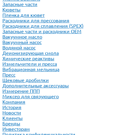
Запасные части
Кюветы
Пленка для кювет
Расходники для прессования
Расходники для сплавления (SPEX)
Запасные части и расходники ОЕМ
Вакуумное масло
Вакуумный насос
Водяной насос
Деионизирующая смола
Химические реактивы
Измельчители и пресса
Вибрационная мельница
Пресс
Щековые дробилки
Дополнительные аксессуары
Измерение ППП
Миксер для связующего
Компания
История
Новости
Клиенты
Бренды
Инвесторам
Политика конфиденциальности