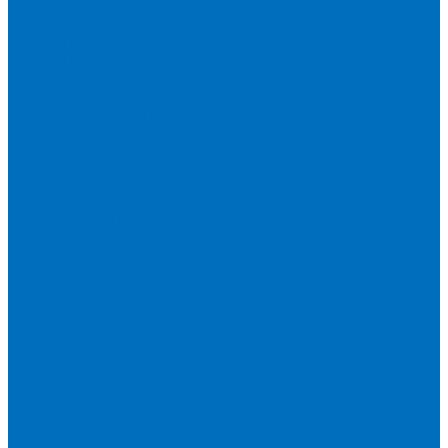
Расходники для сплавления (SPEX)
Запасные части и расходники ОЕМ
Вакуумное масло
Вакуумный насос
Водяной насос
Деионизирующая смола
Химические реактивы
Измельчители и пресса
Вибрационная мельница
Пресс
Щековые дробилки
Дополнительные аксессуары
Измерение ППП
Миксер для связующего
Компания
История
Новости
Клиенты
Бренды
Инвесторам
Политика конфиденциальности
Контакты
Реквизиты
Оплата
Доставка