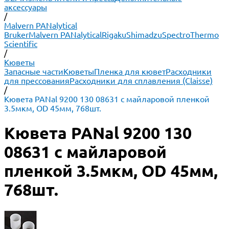
аксессуары
/
Malvern PANalytical
Bruker
Malvern PANalytical
Rigaku
Shimadzu
Spectro
Thermo
Scientific
/
Кюветы
Запасные части
Кюветы
Пленка для кювет
Расходники
для прессования
Расходники для сплавления (Claisse)
/
Кювета PANal 9200 130 08631 с майларовой пленкой
3.5мкм, OD 45мм, 768шт.
Кювета PANal 9200 130
08631 с майларовой
пленкой 3.5мкм, OD 45мм,
768шт.