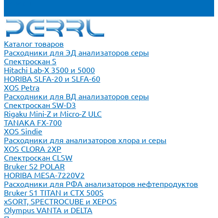
Новости
Блог
Каталог товаров
Расходники для ЭД анализаторов серы
Спектроскан S
Hitachi Lab-X 3500 и 5000
HORIBA SLFA-20 и SLFA-60
XOS Petra
Расходники для ВД анализаторов серы
Спектроскан SW-D3
Rigaku Mini-Z и Micro-Z ULC
TANAKA FX-700
XOS Sindie
Расходники для анализаторов хлора и серы
XOS CLORA 2XP
Спектроскан CLSW
Bruker S2 POLAR
HORIBA MESA-7220V2
Расходники для РФА анализаторов нефтепродуктов
Bruker S1 TITAN и CTX 500S
xSORT, SPECTROCUBE и XEPOS
Olympus VANTA и DELTA