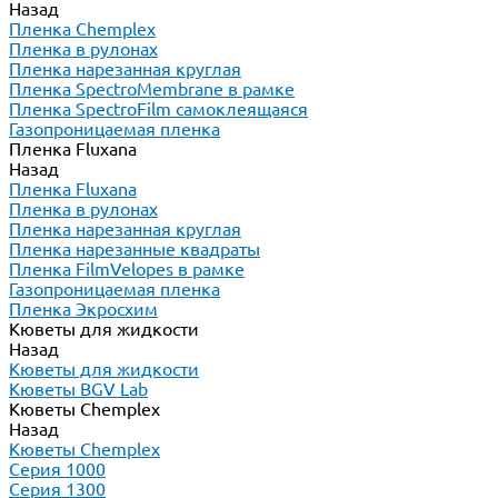
Назад
Пленка Chemplex
Пленка в рулонах
Пленка нарезанная круглая
Пленка SpectroMembrane в рамке
Пленка SpectroFilm самоклеящаяся
Газопроницаемая пленка
Пленка Fluxana
Назад
Пленка Fluxana
Пленка в рулонах
Пленка нарезанная круглая
Пленка нарезанные квадраты
Пленка FilmVelopes в рамке
Газопроницаемая пленка
Пленка Экросхим
Кюветы для жидкости
Назад
Кюветы для жидкости
Кюветы BGV Lab
Кюветы Chemplex
Назад
Кюветы Chemplex
Серия 1000
Серия 1300