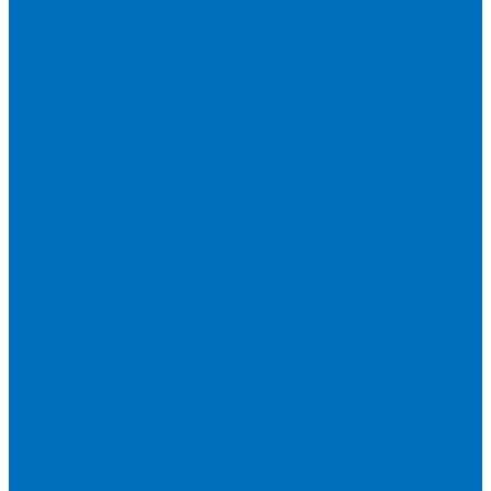
Spectro
Thermo Scientific
Запасные части и расходники ОЕМ
Вакуумное масло
Вакуумный насос
Водяной насос
Деионизирующая смола
Химические реактивы
Измельчители и пресса
Вибрационная мельница
Пресс
Щековые дробилки
Дополнительные аксессуары
Измерение ППП
Миксер для связующего
Компания
История
Новости
Клиенты
Бренды
Инвесторам
Политика конфиденциальности
Контакты
Реквизиты
Оплата