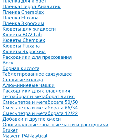
Пленка для кювет
Пленка Перрл Аналитик
Пленка Chemplex
Пленка Fluxana
Пленка Экросхим
Кюветы для жидкости
Кюветы BGV Lab
Кюветы Chemplex
Кюветы Fluxana
Кюветы Экросхим
Расходники для прессования
Воск
Борная кислота
Таблетированное связующее
Стальные кольца
Алюминиевые чашки
Расходники для сплавления
Тетраборат и метаборат лития
Смесь тетра и метабората 50/50
Смесь тетра и метабората 66/34
Смесь тетра и метабората 12/22
Добавки и другие смеси
Оригинальные запасные части и расходники
Bruker
Malvern PANalytical