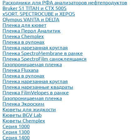
Расходники для РФА анализаторов нефтепродуктов
Bruker S1 TITAN и CTX 500S
xSORT, SPECTROCUBE и XEPOS
Olympus VANTA и DELTA
Пленка для кювет
Пленка Перрл Аналитик
Пленка Chemplex
Пленка в рулонах
Пленка нарезанная круглая
Пленка SpectroMembrane в рамке
Пленка SpectroFilm самоклеящаяся
Газопроницаемая пленка
Пленка Fluxana
Пленка в рулонах
Пленка нарезанная круглая
Пленка нарезанные квадраты
Пленка FilmVelopes в рамке
Газопроницаемая пленка
Пленка Экросхим
Кюветы для жидкости
Кюветы BGV Lab
Кюветы Chemplex
Серия 1000
Серия 1300
Серия 1400