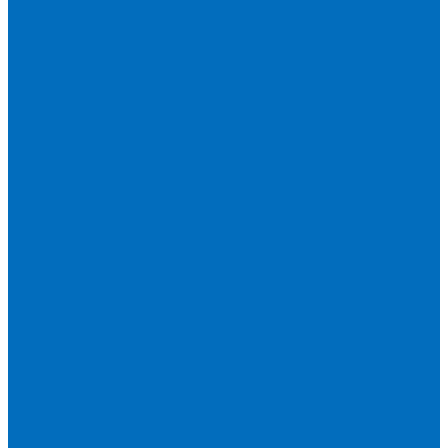
Доставка
Новости
Блог
...
Каталог товаров
Расходники для ЭД анализаторов серы
Спектроскан S
Hitachi Lab-X 3500 и 5000
HORIBA SLFA-20 и SLFA-60
XOS Petra
Расходники для ВД анализаторов серы
Спектроскан SW-D3
Rigaku Mini-Z и Micro-Z ULC
TANAKA FX-700
XOS Sindie
Расходники для анализаторов хлора и серы
XOS CLORA 2XP
Спектроскан CLSW
Bruker S2 POLAR
HORIBA MESA-7220V2
Расходники для РФА анализаторов нефтепродуктов
Bruker S1 TITAN и CTX 500S
xSORT, SPECTROCUBE и XEPOS
Olympus VANTA и DELTA
Пленка для кювет