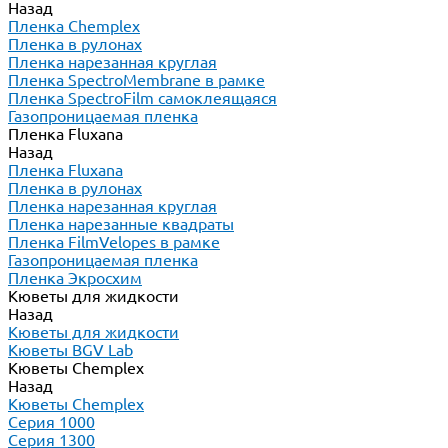
Назад
Пленка Chemplex
Пленка в рулонах
Пленка нарезанная круглая
Пленка SpectroMembrane в рамке
Пленка SpectroFilm самоклеящаяся
Газопроницаемая пленка
Пленка Fluxana
Назад
Пленка Fluxana
Пленка в рулонах
Пленка нарезанная круглая
Пленка нарезанные квадраты
Пленка FilmVelopes в рамке
Газопроницаемая пленка
Пленка Экросхим
Кюветы для жидкости
Назад
Кюветы для жидкости
Кюветы BGV Lab
Кюветы Chemplex
Назад
Кюветы Chemplex
Серия 1000
Серия 1300