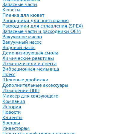
Запасные части
Кюветы
Пленка для кювет
Расходники для прессования
Расходники для сплавления (SPEX)
Запасные части и расходники ОЕМ
Вакуумное масло
Вакуумный насос
Водяной насос
Деионизирующая смола
Химические реактивы
Измельчители и пресса
Вибрационная мельница
Пресс
Щековые дробилки
Дополнительные аксессуары
Измерение ППП
Миксер для связующего
Компания
История
Новости
Клиенты
Бренды
Инвесторам
Политика конфиденциальности