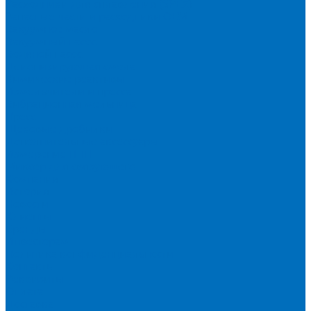
Расходники для сплавления (SPEX)
Запасные части и расходники ОЕМ
Вакуумное масло
Вакуумный насос
Водяной насос
Деионизирующая смола
Химические реактивы
Измельчители и пресса
Вибрационная мельница
Пресс
Щековые дробилки
Дополнительные аксессуары
Измерение ППП
Миксер для связующего
Компания
История
Новости
Клиенты
Бренды
Инвесторам
Политика конфиденциальности
Контакты
Реквизиты
Оплата
Доставка