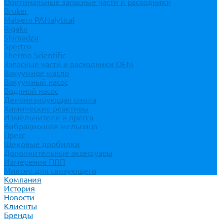
Оригинальные запасные части и расходники
Bruker
Malvern PANalytical
Rigaku
Shimadzu
Spectro
Thermo Scientific
Запасные части и расходники ОЕМ
Вакуумное масло
Вакуумный насос
Водяной насос
Деионизирующая смола
Химические реактивы
Измельчители и пресса
Вибрационная мельница
Пресс
Щековые дробилки
Дополнительные аксессуары
Измерение ППП
Миксер для связующего
Компания
История
Новости
Клиенты
Бренды