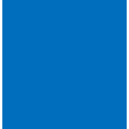
Кюветы
Пленка для кювет
Расходники для прессования
Расходники для сплавления (Claisse)
Rigaku
Запасные части
Кюветы
Пленка для кювет
Расходники для прессования
Расходники для сплавления (Chemplex)
Shimadzu
Запасные части
Кюветы
Пленка для кювет
Расходники для прессования
Spectro
Запасные части
Кюветы
Пленка для кювет
Расходники для прессования
Thermo Scientific
Запасные части
Кюветы
Пленка для кювет
Расходники для прессования