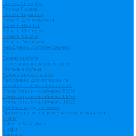
Пленка Chemplex
Пленка Fluxana
Пленка Экросхим
Кюветы для жидкости
Кюветы BGV Lab
Кюветы Chemplex
Кюветы Fluxana
Кюветы Экросхим
Расходники для прессования
Воск
Борная кислота
Таблетированное связующее
Стальные кольца
Алюминиевые чашки
Расходники для сплавления
Тетраборат и метаборат лития
Смесь тетра и метабората 50/50
Смесь тетра и метабората 66/34
Смесь тетра и метабората 12/22
Добавки и другие смеси
Оригинальные запасные части и расходники
Bruker
Malvern PANalytical
Rigaku
Shimadzu