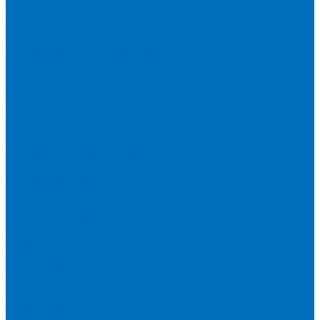
Пленка Перрл Аналитик
Пленка Chemplex
Пленка в рулонах
Пленка нарезанная круглая
Пленка SpectroMembrane в рамке
Пленка SpectroFilm самоклеящаяся
Газопроницаемая пленка
Пленка Fluxana
Пленка в рулонах
Пленка нарезанная круглая
Пленка нарезанные квадраты
Пленка FilmVelopes в рамке
Газопроницаемая пленка
Пленка Экросхим
Кюветы для жидкости
Кюветы BGV Lab
Кюветы Chemplex
Серия 1000
Серия 1300
Серия 1400
Серия 1500
Серия 1600
Серия 1700
Серия 1800