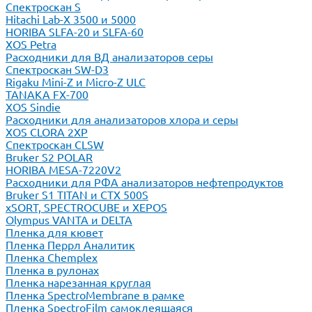
Спектроскан S
Hitachi Lab-X 3500 и 5000
HORIBA SLFA-20 и SLFA-60
XOS Petra
Расходники для ВД анализаторов серы
Спектроскан SW-D3
Rigaku Mini-Z и Micro-Z ULC
TANAKA FX-700
XOS Sindie
Расходники для анализаторов хлора и серы
XOS CLORA 2XP
Спектроскан CLSW
Bruker S2 POLAR
HORIBA MESA-7220V2
Расходники для РФА анализаторов нефтепродуктов
Bruker S1 TITAN и CTX 500S
xSORT, SPECTROCUBE и XEPOS
Olympus VANTA и DELTA
Пленка для кювет
Пленка Перрл Аналитик
Пленка Chemplex
Пленка в рулонах
Пленка нарезанная круглая
Пленка SpectroMembrane в рамке
Пленка SpectroFilm самоклеящаяся