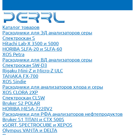
Новости
Блог
Каталог товаров
Расходники для ЭД анализаторов серы
Спектроскан S
Hitachi Lab-X 3500 и 5000
HORIBA SLFA-20 и SLFA-60
XOS Petra
Расходники для ВД анализаторов серы
Спектроскан SW-D3
Rigaku Mini-Z и Micro-Z ULC
TANAKA FX-700
XOS Sindie
Расходники для анализаторов хлора и серы
XOS CLORA 2XP
Спектроскан CLSW
Bruker S2 POLAR
HORIBA MESA-7220V2
Расходники для РФА анализаторов нефтепродуктов
Bruker S1 TITAN и CTX 500S
xSORT, SPECTROCUBE и XEPOS
Olympus VANTA и DELTA