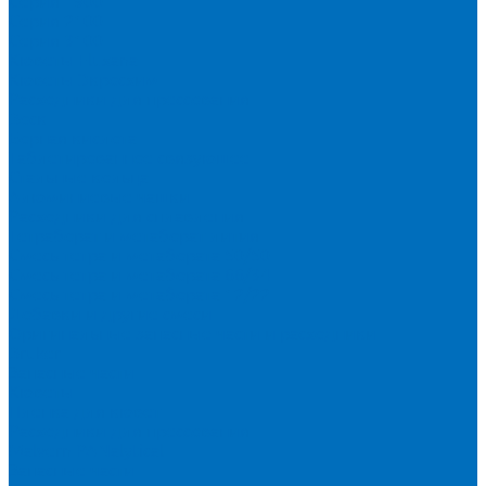
Серия 1900
Серия 2100
Серия 3100
Кюветы Fluxana
Кюветы Экросхим
Расходники для прессования
Воск
Борная кислота
Таблетированное связующее
Стальные кольца
Алюминиевые чашки
Расходники для сплавления
Тетраборат и метаборат лития
Смесь тетра и метабората 50/50
Смесь тетра и метабората 66/34
Смесь тетра и метабората 12/22
Добавки и другие смеси
Оригинальные запасные части и расходники
Bruker
Запасные части
Кюветы
Пленка для кювет
Расходники для прессования
Malvern PANalytical
Запасные части