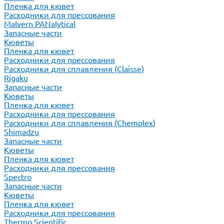
Пленка для кювет
Расходники для прессования
Malvern PANalytical
Запасные части
Кюветы
Пленка для кювет
Расходники для прессования
Расходники для сплавления (Claisse)
Rigaku
Запасные части
Кюветы
Пленка для кювет
Расходники для прессования
Расходники для сплавления (Chemplex)
Shimadzu
Запасные части
Кюветы
Пленка для кювет
Расходники для прессования
Spectro
Запасные части
Кюветы
Пленка для кювет
Расходники для прессования
Thermo Scientific