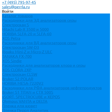
+7 (495) 795-97-45
sales@perrla.ru
Войти
Каталог товаров
Расходники для ЭД анализаторов серы
Спектроскан S
Hitachi Lab-X 3500 и 5000
HORIBA SLFA-20 и SLFA-60
XOS Petra
Расходники для ВД анализаторов серы
Спектроскан SW-D3
Rigaku Mini-Z и Micro-Z ULC
TANAKA FX-700
XOS Sindie
Расходники для анализаторов хлора и серы
XOS CLORA 2XP
Спектроскан CLSW
Bruker S2 POLAR
HORIBA MESA-7220V2
Расходники для РФА анализаторов нефтепродуктов
Bruker S1 TITAN и CTX 500S
xSORT, SPECTROCUBE и XEPOS
Olympus VANTA и DELTA
Пленка для кювет
Пленка Перрл Аналитик