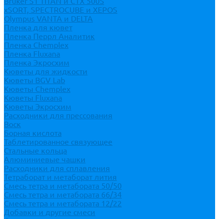
Bruker S1 TITAN и CTX 500S
xSORT, SPECTROCUBE и XEPOS
Olympus VANTA и DELTA
Пленка для кювет
Пленка Перрл Аналитик
Пленка Chemplex
Пленка Fluxana
Пленка Экросхим
Кюветы для жидкости
Кюветы BGV Lab
Кюветы Chemplex
Кюветы Fluxana
Кюветы Экросхим
Расходники для прессования
Воск
Борная кислота
Таблетированное связующее
Стальные кольца
Алюминиевые чашки
Расходники для сплавления
Тетраборат и метаборат лития
Смесь тетра и метабората 50/50
Смесь тетра и метабората 66/34
Смесь тетра и метабората 12/22
Добавки и другие смеси