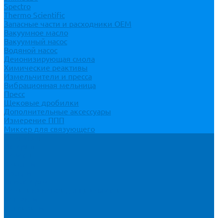
Spectro
Thermo Scientific
Запасные части и расходники ОЕМ
Вакуумное масло
Вакуумный насос
Водяной насос
Деионизирующая смола
Химические реактивы
Измельчители и пресса
Вибрационная мельница
Пресс
Щековые дробилки
Дополнительные аксессуары
Измерение ППП
Миксер для связующего
Компания
История
Новости
Клиенты
Бренды
Инвесторам
Политика конфиденциальности
Контакты
Реквизиты
Оплата