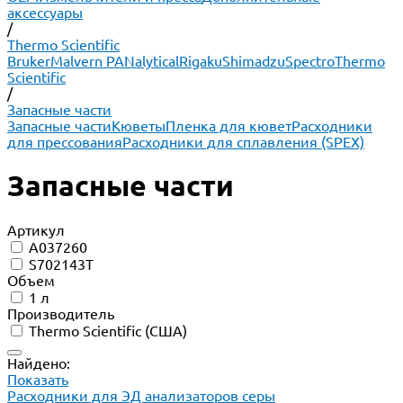
аксессуары
/
Thermo Scientific
Bruker
Malvern PANalytical
Rigaku
Shimadzu
Spectro
Thermo
Scientific
/
Запасные части
Запасные части
Кюветы
Пленка для кювет
Расходники
для прессования
Расходники для сплавления (SPEX)
Запасные части
Артикул
A037260
S702143T
Объем
1 л
Производитель
Thermo Scientific (США)
Найдено:
Показать
Расходники для ЭД анализаторов серы