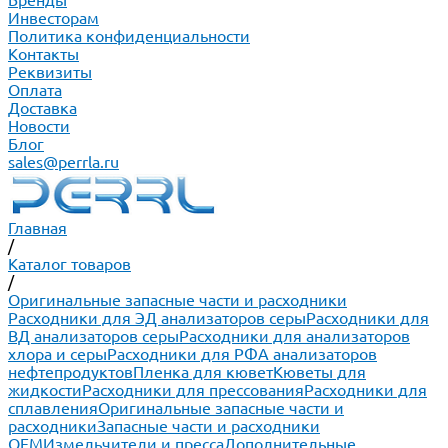
Бренды
Инвесторам
Политика конфиденциальности
Контакты
Реквизиты
Оплата
Доставка
Новости
Блог
sales@perrla.ru
Главная
/
Каталог товаров
/
Оригинальные запасные части и расходники
Расходники для ЭД анализаторов серы
Расходники для
ВД анализаторов серы
Расходники для анализаторов
хлора и серы
Расходники для РФА анализаторов
нефтепродуктов
Пленка для кювет
Кюветы для
жидкости
Расходники для прессования
Расходники для
сплавления
Оригинальные запасные части и
расходники
Запасные части и расходники
ОЕМ
Измельчители и пресса
Дополнительные