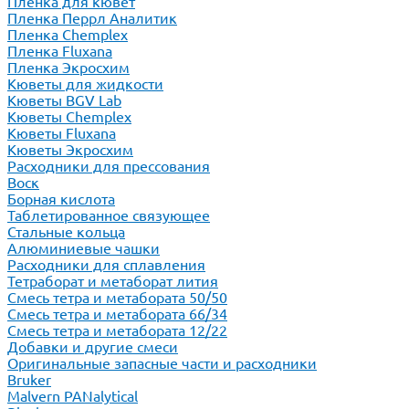
Пленка для кювет
Пленка Перрл Аналитик
Пленка Chemplex
Пленка Fluxana
Пленка Экросхим
Кюветы для жидкости
Кюветы BGV Lab
Кюветы Chemplex
Кюветы Fluxana
Кюветы Экросхим
Расходники для прессования
Воск
Борная кислота
Таблетированное связующее
Стальные кольца
Алюминиевые чашки
Расходники для сплавления
Тетраборат и метаборат лития
Смесь тетра и метабората 50/50
Смесь тетра и метабората 66/34
Смесь тетра и метабората 12/22
Добавки и другие смеси
Оригинальные запасные части и расходники
Bruker
Malvern PANalytical