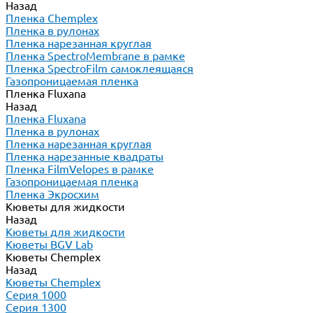
Назад
Пленка Chemplex
Пленка в рулонах
Пленка нарезанная круглая
Пленка SpectroMembrane в рамке
Пленка SpectroFilm самоклеящаяся
Газопроницаемая пленка
Пленка Fluxana
Назад
Пленка Fluxana
Пленка в рулонах
Пленка нарезанная круглая
Пленка нарезанные квадраты
Пленка FilmVelopes в рамке
Газопроницаемая пленка
Пленка Экросхим
Кюветы для жидкости
Назад
Кюветы для жидкости
Кюветы BGV Lab
Кюветы Chemplex
Назад
Кюветы Chemplex
Серия 1000
Серия 1300