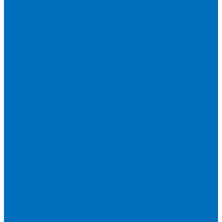
Пленка Перрл Аналитик
Пленка Chemplex
Пленка в рулонах
Пленка нарезанная круглая
Пленка SpectroMembrane в рамке
Пленка SpectroFilm самоклеящаяся
Газопроницаемая пленка
Пленка Fluxana
Пленка в рулонах
Пленка нарезанная круглая
Пленка нарезанные квадраты
Пленка FilmVelopes в рамке
Газопроницаемая пленка
Пленка Экросхим
Кюветы для жидкости
Кюветы BGV Lab
Кюветы Chemplex
Серия 1000
Серия 1300
Серия 1400
Серия 1500
Серия 1600
Серия 1700
Серия 1800