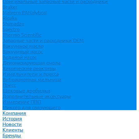
Оригинальные запасные части и расходники
Bruker
Malvern PANalytical
Rigaku
Shimadzu
Spectro
Thermo Scientific
Запасные части и расходники ОЕМ
Вакуумное масло
Вакуумный насос
Водяной насос
Деионизирующая смола
Химические реактивы
Измельчители и пресса
Вибрационная мельница
Пресс
Щековые дробилки
Дополнительные аксессуары
Измерение ППП
Миксер для связующего
Компания
История
Новости
Клиенты
Бренды