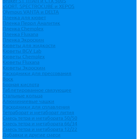
Bruker S1 TITAN и CTX 500S
xSORT, SPECTROCUBE и XEPOS
Olympus VANTA и DELTA
Пленка для кювет
Пленка Перрл Аналитик
Пленка Chemplex
Пленка Fluxana
Пленка Экросхим
Кюветы для жидкости
Кюветы BGV Lab
Кюветы Chemplex
Кюветы Fluxana
Кюветы Экросхим
Расходники для прессования
Воск
Борная кислота
Таблетированное связующее
Стальные кольца
Алюминиевые чашки
Расходники для сплавления
Тетраборат и метаборат лития
Смесь тетра и метабората 50/50
Смесь тетра и метабората 66/34
Смесь тетра и метабората 12/22
Добавки и другие смеси