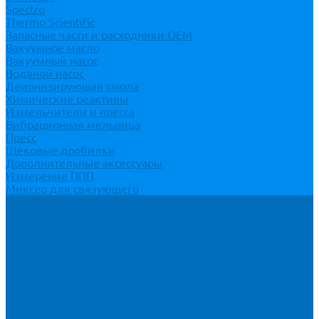
Spectro
Thermo Scientific
Запасные части и расходники ОЕМ
Вакуумное масло
Вакуумный насос
Водяной насос
Деионизирующая смола
Химические реактивы
Измельчители и пресса
Вибрационная мельница
Пресс
Щековые дробилки
Дополнительные аксессуары
Измерение ППП
Миксер для связующего
Компания
История
Новости
Клиенты
Бренды
Инвесторам
Политика конфиденциальности
Контакты
Реквизиты
Оплата