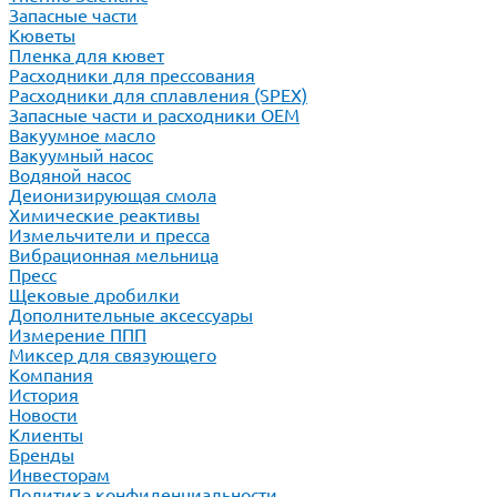
Запасные части
Кюветы
Пленка для кювет
Расходники для прессования
Расходники для сплавления (SPEX)
Запасные части и расходники ОЕМ
Вакуумное масло
Вакуумный насос
Водяной насос
Деионизирующая смола
Химические реактивы
Измельчители и пресса
Вибрационная мельница
Пресс
Щековые дробилки
Дополнительные аксессуары
Измерение ППП
Миксер для связующего
Компания
История
Новости
Клиенты
Бренды
Инвесторам
Политика конфиденциальности