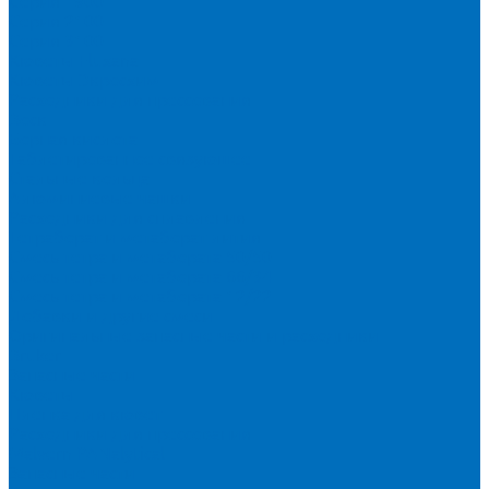
Серия 1900
Серия 2100
Серия 3100
Кюветы Fluxana
Кюветы Экросхим
Расходники для прессования
Воск
Борная кислота
Таблетированное связующее
Стальные кольца
Алюминиевые чашки
Расходники для сплавления
Тетраборат и метаборат лития
Смесь тетра и метабората 50/50
Смесь тетра и метабората 66/34
Смесь тетра и метабората 12/22
Добавки и другие смеси
Оригинальные запасные части и расходники
Bruker
Запасные части
Кюветы
Пленка для кювет
Расходники для прессования
Malvern PANalytical
Запасные части