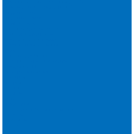
Расходники для сплавления (SPEX)
Запасные части и расходники ОЕМ
Вакуумное масло
Вакуумный насос
Водяной насос
Деионизирующая смола
Химические реактивы
Измельчители и пресса
Вибрационная мельница
Пресс
Щековые дробилки
Дополнительные аксессуары
Измерение ППП
Миксер для связующего
Компания
История
Новости
Клиенты
Бренды
Инвесторам
Политика конфиденциальности
Контакты
Реквизиты
Оплата
Доставка