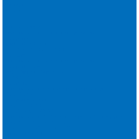
Доставка
Новости
Блог
...
Каталог товаров
Расходники для ЭД анализаторов серы
Спектроскан S
Hitachi Lab-X 3500 и 5000
HORIBA SLFA-20 и SLFA-60
XOS Petra
Расходники для ВД анализаторов серы
Спектроскан SW-D3
Rigaku Mini-Z и Micro-Z ULC
TANAKA FX-700
XOS Sindie
Расходники для анализаторов хлора и серы
XOS CLORA 2XP
Спектроскан CLSW
Bruker S2 POLAR
HORIBA MESA-7220V2
Расходники для РФА анализаторов нефтепродуктов
Bruker S1 TITAN и CTX 500S
xSORT, SPECTROCUBE и XEPOS
Olympus VANTA и DELTA
Пленка для кювет