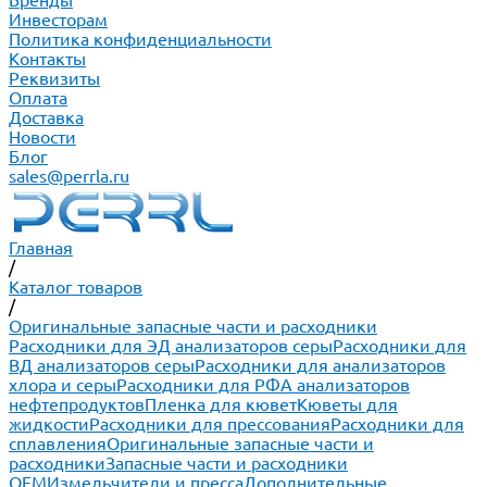
Бренды
Инвесторам
Политика конфиденциальности
Контакты
Реквизиты
Оплата
Доставка
Новости
Блог
sales@perrla.ru
Главная
/
Каталог товаров
/
Оригинальные запасные части и расходники
Расходники для ЭД анализаторов серы
Расходники для
ВД анализаторов серы
Расходники для анализаторов
хлора и серы
Расходники для РФА анализаторов
нефтепродуктов
Пленка для кювет
Кюветы для
жидкости
Расходники для прессования
Расходники для
сплавления
Оригинальные запасные части и
расходники
Запасные части и расходники
ОЕМ
Измельчители и пресса
Дополнительные