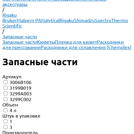
аксессуары
/
Rigaku
Bruker
Malvern PANalytical
Rigaku
Shimadzu
Spectro
Thermo
Scientific
/
Запасные части
Запасные части
Кюветы
Пленка для кювет
Расходники
для прессования
Расходники для сплавления (Chemplex)
Запасные части
Артикул
3006B106
3199B019
3299A003
3299C002
Объем
4 л
Штук в упаковке
1
3
Производитель