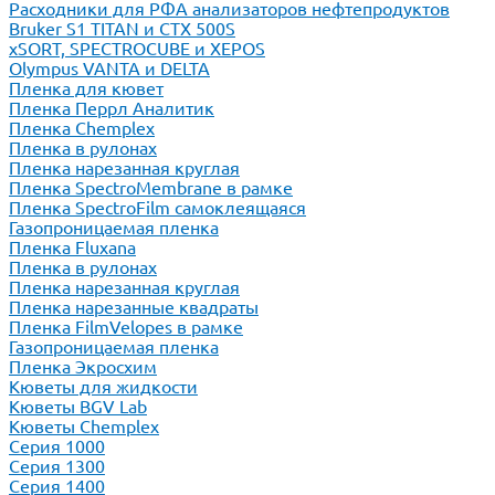
Расходники для РФА анализаторов нефтепродуктов
Bruker S1 TITAN и CTX 500S
xSORT, SPECTROCUBE и XEPOS
Olympus VANTA и DELTA
Пленка для кювет
Пленка Перрл Аналитик
Пленка Chemplex
Пленка в рулонах
Пленка нарезанная круглая
Пленка SpectroMembrane в рамке
Пленка SpectroFilm самоклеящаяся
Газопроницаемая пленка
Пленка Fluxana
Пленка в рулонах
Пленка нарезанная круглая
Пленка нарезанные квадраты
Пленка FilmVelopes в рамке
Газопроницаемая пленка
Пленка Экросхим
Кюветы для жидкости
Кюветы BGV Lab
Кюветы Chemplex
Серия 1000
Серия 1300
Серия 1400