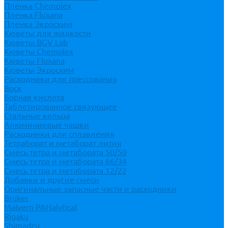
Пленка Chemplex
Пленка Fluxana
Пленка Экросхим
Кюветы для жидкости
Кюветы BGV Lab
Кюветы Chemplex
Кюветы Fluxana
Кюветы Экросхим
Расходники для прессования
Воск
Борная кислота
Таблетированное связующее
Стальные кольца
Алюминиевые чашки
Расходники для сплавления
Тетраборат и метаборат лития
Смесь тетра и метабората 50/50
Смесь тетра и метабората 66/34
Смесь тетра и метабората 12/22
Добавки и другие смеси
Оригинальные запасные части и расходники
Bruker
Malvern PANalytical
Rigaku
Shimadzu