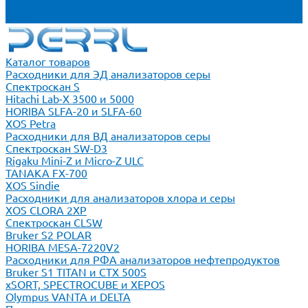
Новости
Блог
Каталог товаров
Расходники для ЭД анализаторов серы
Спектроскан S
Hitachi Lab-X 3500 и 5000
HORIBA SLFA-20 и SLFA-60
XOS Petra
Расходники для ВД анализаторов серы
Спектроскан SW-D3
Rigaku Mini-Z и Micro-Z ULC
TANAKA FX-700
XOS Sindie
Расходники для анализаторов хлора и серы
XOS CLORA 2XP
Спектроскан CLSW
Bruker S2 POLAR
HORIBA MESA-7220V2
Расходники для РФА анализаторов нефтепродуктов
Bruker S1 TITAN и CTX 500S
xSORT, SPECTROCUBE и XEPOS
Olympus VANTA и DELTA