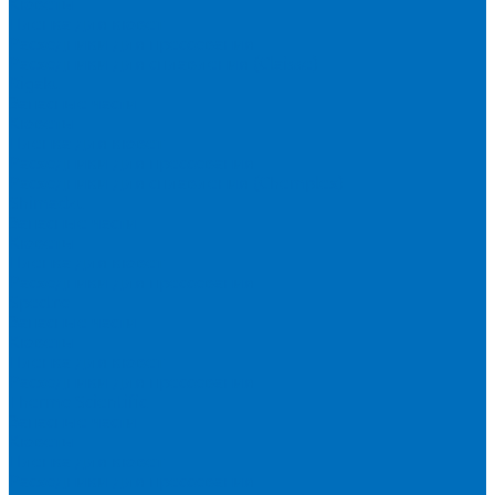
Кюветы
Пленка для кювет
Расходники для прессования
Расходники для сплавления (Claisse)
Rigaku
Запасные части
Кюветы
Пленка для кювет
Расходники для прессования
Расходники для сплавления (Chemplex)
Shimadzu
Запасные части
Кюветы
Пленка для кювет
Расходники для прессования
Spectro
Запасные части
Кюветы
Пленка для кювет
Расходники для прессования
Thermo Scientific
Запасные части
Кюветы
Пленка для кювет
Расходники для прессования