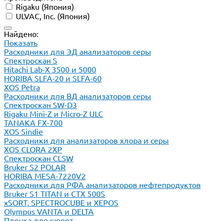
Rigaku (Япония)
ULVAC, Inc. (Япония)
Найдено:
Показать
Расходники для ЭД анализаторов серы
Спектроскан S
Hitachi Lab-X 3500 и 5000
HORIBA SLFA-20 и SLFA-60
XOS Petra
Расходники для ВД анализаторов серы
Спектроскан SW-D3
Rigaku Mini-Z и Micro-Z ULC
TANAKA FX-700
XOS Sindie
Расходники для анализаторов хлора и серы
XOS CLORA 2XP
Спектроскан CLSW
Bruker S2 POLAR
HORIBA MESA-7220V2
Расходники для РФА анализаторов нефтепродуктов
Bruker S1 TITAN и CTX 500S
xSORT, SPECTROCUBE и XEPOS
Olympus VANTA и DELTA
Пленка для кювет