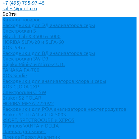
+7 (495) 795-97-45
sales@perrla.ru
Войти
Каталог товаров
Расходники для ЭД анализаторов серы
Спектроскан S
Hitachi Lab-X 3500 и 5000
HORIBA SLFA-20 и SLFA-60
XOS Petra
Расходники для ВД анализаторов серы
Спектроскан SW-D3
Rigaku Mini-Z и Micro-Z ULC
TANAKA FX-700
XOS Sindie
Расходники для анализаторов хлора и серы
XOS CLORA 2XP
Спектроскан CLSW
Bruker S2 POLAR
HORIBA MESA-7220V2
Расходники для РФА анализаторов нефтепродуктов
Bruker S1 TITAN и CTX 500S
xSORT, SPECTROCUBE и XEPOS
Olympus VANTA и DELTA
Пленка для кювет
Пленка Перрл Аналитик