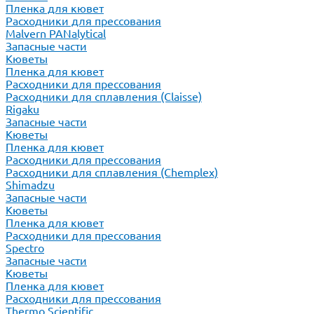
Пленка для кювет
Расходники для прессования
Malvern PANalytical
Запасные части
Кюветы
Пленка для кювет
Расходники для прессования
Расходники для сплавления (Claisse)
Rigaku
Запасные части
Кюветы
Пленка для кювет
Расходники для прессования
Расходники для сплавления (Chemplex)
Shimadzu
Запасные части
Кюветы
Пленка для кювет
Расходники для прессования
Spectro
Запасные части
Кюветы
Пленка для кювет
Расходники для прессования
Thermo Scientific