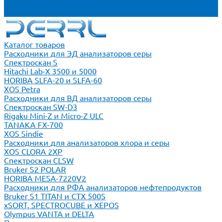
Новости
Блог
Каталог товаров
Расходники для ЭД анализаторов серы
Спектроскан S
Hitachi Lab-X 3500 и 5000
HORIBA SLFA-20 и SLFA-60
XOS Petra
Расходники для ВД анализаторов серы
Спектроскан SW-D3
Rigaku Mini-Z и Micro-Z ULC
TANAKA FX-700
XOS Sindie
Расходники для анализаторов хлора и серы
XOS CLORA 2XP
Спектроскан CLSW
Bruker S2 POLAR
HORIBA MESA-7220V2
Расходники для РФА анализаторов нефтепродуктов
Bruker S1 TITAN и CTX 500S
xSORT, SPECTROCUBE и XEPOS
Olympus VANTA и DELTA