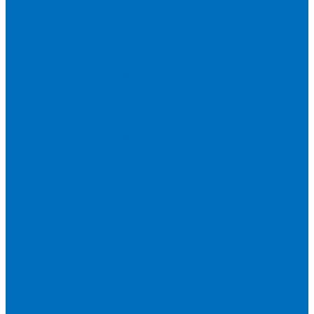
Доставка
Новости
Блог
...
Каталог товаров
Расходники для ЭД анализаторов серы
Спектроскан S
Hitachi Lab-X 3500 и 5000
HORIBA SLFA-20 и SLFA-60
XOS Petra
Расходники для ВД анализаторов серы
Спектроскан SW-D3
Rigaku Mini-Z и Micro-Z ULC
TANAKA FX-700
XOS Sindie
Расходники для анализаторов хлора и серы
XOS CLORA 2XP
Спектроскан CLSW
Bruker S2 POLAR
HORIBA MESA-7220V2
Расходники для РФА анализаторов нефтепродуктов
Bruker S1 TITAN и CTX 500S
xSORT, SPECTROCUBE и XEPOS
Olympus VANTA и DELTA
Пленка для кювет