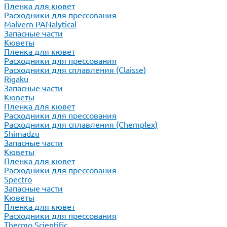
Пленка для кювет
Расходники для прессования
Malvern PANalytical
Запасные части
Кюветы
Пленка для кювет
Расходники для прессования
Расходники для сплавления (Claisse)
Rigaku
Запасные части
Кюветы
Пленка для кювет
Расходники для прессования
Расходники для сплавления (Chemplex)
Shimadzu
Запасные части
Кюветы
Пленка для кювет
Расходники для прессования
Spectro
Запасные части
Кюветы
Пленка для кювет
Расходники для прессования
Thermo Scientific