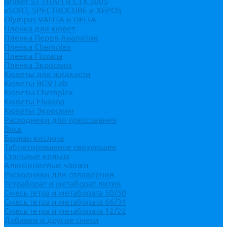
Bruker S1 TITAN и CTX 500S
xSORT, SPECTROCUBE и XEPOS
Olympus VANTA и DELTA
Пленка для кювет
Пленка Перрл Аналитик
Пленка Chemplex
Пленка Fluxana
Пленка Экросхим
Кюветы для жидкости
Кюветы BGV Lab
Кюветы Chemplex
Кюветы Fluxana
Кюветы Экросхим
Расходники для прессования
Воск
Борная кислота
Таблетированное связующее
Стальные кольца
Алюминиевые чашки
Расходники для сплавления
Тетраборат и метаборат лития
Смесь тетра и метабората 50/50
Смесь тетра и метабората 66/34
Смесь тетра и метабората 12/22
Добавки и другие смеси