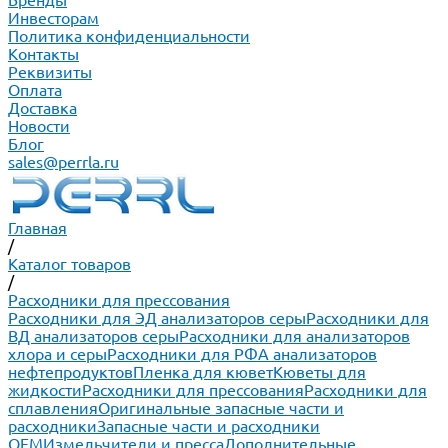
Бренды
Инвесторам
Политика конфиденциальности
Контакты
Реквизиты
Оплата
Доставка
Новости
Блог
sales@perrla.ru
Главная
/
Каталог товаров
/
Расходники для прессования
Расходники для ЭД анализаторов серы
Расходники для
ВД анализаторов серы
Расходники для анализаторов
хлора и серы
Расходники для РФА анализаторов
нефтепродуктов
Пленка для кювет
Кюветы для
жидкости
Расходники для прессования
Расходники для
сплавления
Оригинальные запасные части и
расходники
Запасные части и расходники
ОЕМ
Измельчители и пресса
Дополнительные