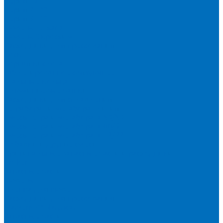
Серия 1900
Серия 2100
Серия 3100
Кюветы Fluxana
Кюветы Экросхим
Расходники для прессования
Воск
Борная кислота
Таблетированное связующее
Стальные кольца
Алюминиевые чашки
Расходники для сплавления
Тетраборат и метаборат лития
Смесь тетра и метабората 50/50
Смесь тетра и метабората 66/34
Смесь тетра и метабората 12/22
Добавки и другие смеси
Оригинальные запасные части и расходники
Bruker
Запасные части
Кюветы
Пленка для кювет
Расходники для прессования
Malvern PANalytical
Запасные части