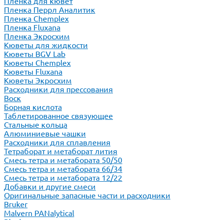
Пленка для кювет
Пленка Перрл Аналитик
Пленка Chemplex
Пленка Fluxana
Пленка Экросхим
Кюветы для жидкости
Кюветы BGV Lab
Кюветы Chemplex
Кюветы Fluxana
Кюветы Экросхим
Расходники для прессования
Воск
Борная кислота
Таблетированное связующее
Стальные кольца
Алюминиевые чашки
Расходники для сплавления
Тетраборат и метаборат лития
Смесь тетра и метабората 50/50
Смесь тетра и метабората 66/34
Смесь тетра и метабората 12/22
Добавки и другие смеси
Оригинальные запасные части и расходники
Bruker
Malvern PANalytical