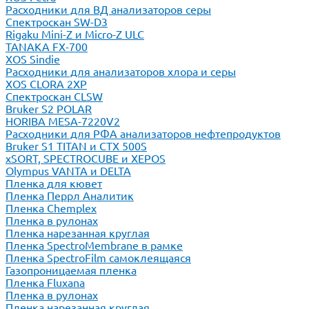
Расходники для ВД анализаторов серы
Спектроскан SW-D3
Rigaku Mini-Z и Micro-Z ULC
TANAKA FX-700
XOS Sindie
Расходники для анализаторов хлора и серы
XOS CLORA 2XP
Спектроскан CLSW
Bruker S2 POLAR
HORIBA MESA-7220V2
Расходники для РФА анализаторов нефтепродуктов
Bruker S1 TITAN и CTX 500S
xSORT, SPECTROCUBE и XEPOS
Olympus VANTA и DELTA
Пленка для кювет
Пленка Перрл Аналитик
Пленка Chemplex
Пленка в рулонах
Пленка нарезанная круглая
Пленка SpectroMembrane в рамке
Пленка SpectroFilm самоклеящаяся
Газопроницаемая пленка
Пленка Fluxana
Пленка в рулонах
Пленка нарезанная круглая