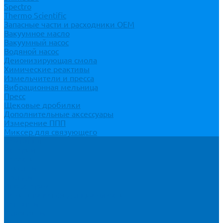
Spectro
Thermo Scientific
Запасные части и расходники ОЕМ
Вакуумное масло
Вакуумный насос
Водяной насос
Деионизирующая смола
Химические реактивы
Измельчители и пресса
Вибрационная мельница
Пресс
Щековые дробилки
Дополнительные аксессуары
Измерение ППП
Миксер для связующего
Компания
История
Новости
Клиенты
Бренды
Инвесторам
Политика конфиденциальности
Контакты
Реквизиты
Оплата