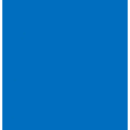
Расходники для сплавления (SPEX)
Запасные части и расходники ОЕМ
Вакуумное масло
Вакуумный насос
Водяной насос
Деионизирующая смола
Химические реактивы
Измельчители и пресса
Вибрационная мельница
Пресс
Щековые дробилки
Дополнительные аксессуары
Измерение ППП
Миксер для связующего
Компания
История
Новости
Клиенты
Бренды
Инвесторам
Политика конфиденциальности
Контакты
Реквизиты
Оплата
Доставка