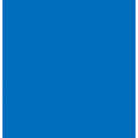
Кюветы
Пленка для кювет
Расходники для прессования
Расходники для сплавления (Claisse)
Rigaku
Запасные части
Кюветы
Пленка для кювет
Расходники для прессования
Расходники для сплавления (Chemplex)
Shimadzu
Запасные части
Кюветы
Пленка для кювет
Расходники для прессования
Spectro
Запасные части
Кюветы
Пленка для кювет
Расходники для прессования
Thermo Scientific
Запасные части
Кюветы
Пленка для кювет
Расходники для прессования