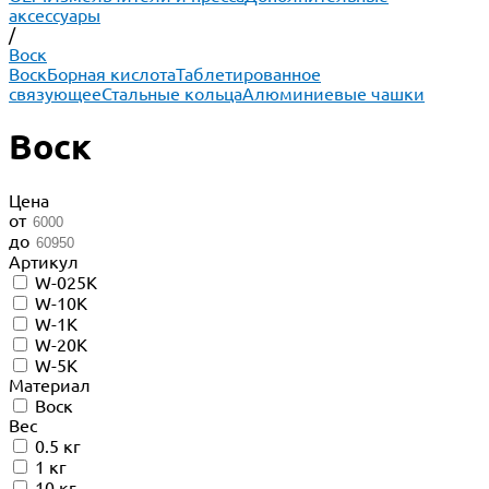
аксессуары
/
Воск
Воск
Борная кислота
Таблетированное
связующее
Стальные кольца
Алюминиевые чашки
Воск
Цена
от
до
Артикул
W-025K
W-10K
W-1K
W-20K
W-5K
Материал
Воск
Вес
0.5 кг
1 кг
10 кг