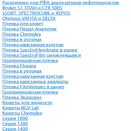
Расходники для РФА анализаторов нефтепродуктов
Bruker S1 TITAN и CTX 500S
xSORT, SPECTROCUBE и XEPOS
Olympus VANTA и DELTA
Пленка для кювет
Пленка Перрл Аналитик
Пленка Chemplex
Пленка в рулонах
Пленка нарезанная круглая
Пленка SpectroMembrane в рамке
Пленка SpectroFilm самоклеящаяся
Газопроницаемая пленка
Пленка Fluxana
Пленка в рулонах
Пленка нарезанная круглая
Пленка нарезанные квадраты
Пленка FilmVelopes в рамке
Газопроницаемая пленка
Пленка Экросхим
Кюветы для жидкости
Кюветы BGV Lab
Кюветы Chemplex
Серия 1000
Серия 1300
Серия 1400