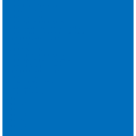
Пленка Перрл Аналитик
Пленка Chemplex
Пленка в рулонах
Пленка нарезанная круглая
Пленка SpectroMembrane в рамке
Пленка SpectroFilm самоклеящаяся
Газопроницаемая пленка
Пленка Fluxana
Пленка в рулонах
Пленка нарезанная круглая
Пленка нарезанные квадраты
Пленка FilmVelopes в рамке
Газопроницаемая пленка
Пленка Экросхим
Кюветы для жидкости
Кюветы BGV Lab
Кюветы Chemplex
Серия 1000
Серия 1300
Серия 1400
Серия 1500
Серия 1600
Серия 1700
Серия 1800