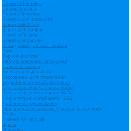
Пленка Chemplex
Пленка Fluxana
Пленка Экросхим
Кюветы для жидкости
Кюветы BGV Lab
Кюветы Chemplex
Кюветы Fluxana
Кюветы Экросхим
Расходники для прессования
Воск
Борная кислота
Таблетированное связующее
Стальные кольца
Алюминиевые чашки
Расходники для сплавления
Тетраборат и метаборат лития
Смесь тетра и метабората 50/50
Смесь тетра и метабората 66/34
Смесь тетра и метабората 12/22
Добавки и другие смеси
Оригинальные запасные части и расходники
Bruker
Malvern PANalytical
Rigaku
Shimadzu