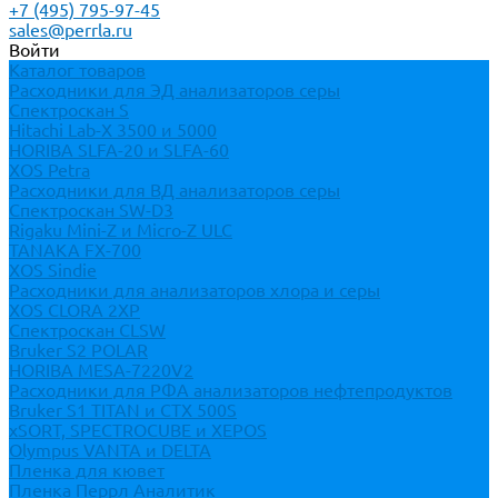
+7 (495) 795-97-45
sales@perrla.ru
Войти
Каталог товаров
Расходники для ЭД анализаторов серы
Спектроскан S
Hitachi Lab-X 3500 и 5000
HORIBA SLFA-20 и SLFA-60
XOS Petra
Расходники для ВД анализаторов серы
Спектроскан SW-D3
Rigaku Mini-Z и Micro-Z ULC
TANAKA FX-700
XOS Sindie
Расходники для анализаторов хлора и серы
XOS CLORA 2XP
Спектроскан CLSW
Bruker S2 POLAR
HORIBA MESA-7220V2
Расходники для РФА анализаторов нефтепродуктов
Bruker S1 TITAN и CTX 500S
xSORT, SPECTROCUBE и XEPOS
Olympus VANTA и DELTA
Пленка для кювет
Пленка Перрл Аналитик