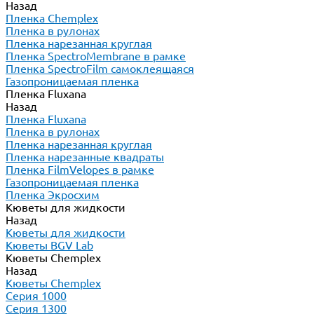
Назад
Пленка Chemplex
Пленка в рулонах
Пленка нарезанная круглая
Пленка SpectroMembrane в рамке
Пленка SpectroFilm самоклеящаяся
Газопроницаемая пленка
Пленка Fluxana
Назад
Пленка Fluxana
Пленка в рулонах
Пленка нарезанная круглая
Пленка нарезанные квадраты
Пленка FilmVelopes в рамке
Газопроницаемая пленка
Пленка Экросхим
Кюветы для жидкости
Назад
Кюветы для жидкости
Кюветы BGV Lab
Кюветы Chemplex
Назад
Кюветы Chemplex
Серия 1000
Серия 1300