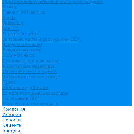
Оригинальные запасные части и расходники
Bruker
Malvern PANalytical
Rigaku
Shimadzu
Spectro
Thermo Scientific
Запасные части и расходники ОЕМ
Вакуумное масло
Вакуумный насос
Водяной насос
Деионизирующая смола
Химические реактивы
Измельчители и пресса
Вибрационная мельница
Пресс
Щековые дробилки
Дополнительные аксессуары
Измерение ППП
Миксер для связующего
Компания
История
Новости
Клиенты
Бренды