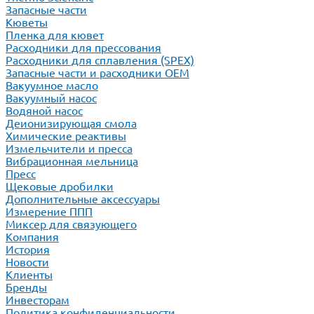
Запасные части
Кюветы
Пленка для кювет
Расходники для прессования
Расходники для сплавления (SPEX)
Запасные части и расходники ОЕМ
Вакуумное масло
Вакуумный насос
Водяной насос
Деионизирующая смола
Химические реактивы
Измельчители и пресса
Вибрационная мельница
Пресс
Щековые дробилки
Дополнительные аксессуары
Измерение ППП
Миксер для связующего
Компания
История
Новости
Клиенты
Бренды
Инвесторам
Политика конфиденциальности