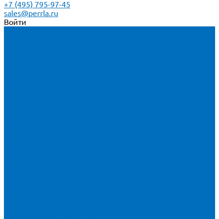
+7 (495) 795-97-45
sales@perrla.ru
Войти
Каталог товаров
Расходники для ЭД анализаторов серы
Спектроскан S
Hitachi Lab-X 3500 и 5000
HORIBA SLFA-20 и SLFA-60
XOS Petra
Расходники для ВД анализаторов серы
Спектроскан SW-D3
Rigaku Mini-Z и Micro-Z ULC
TANAKA FX-700
XOS Sindie
Расходники для анализаторов хлора и серы
XOS CLORA 2XP
Спектроскан CLSW
Bruker S2 POLAR
HORIBA MESA-7220V2
Расходники для РФА анализаторов нефтепродуктов
Bruker S1 TITAN и CTX 500S
xSORT, SPECTROCUBE и XEPOS
Olympus VANTA и DELTA
Пленка для кювет
Пленка Перрл Аналитик