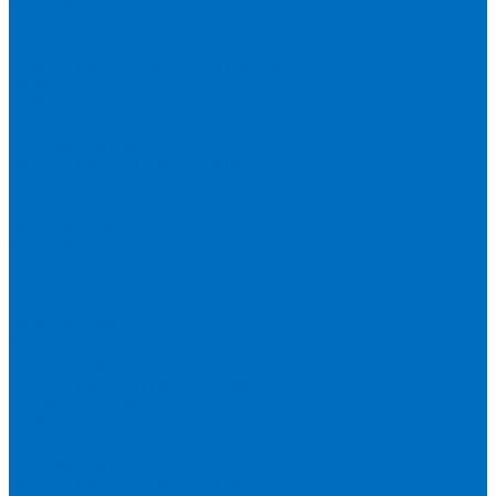
Кюветы
Пленка для кювет
Расходники для прессования
Расходники для сплавления (Claisse)
Rigaku
Запасные части
Кюветы
Пленка для кювет
Расходники для прессования
Расходники для сплавления (Chemplex)
Shimadzu
Запасные части
Кюветы
Пленка для кювет
Расходники для прессования
Spectro
Запасные части
Кюветы
Пленка для кювет
Расходники для прессования
Thermo Scientific
Запасные части
Кюветы
Пленка для кювет
Расходники для прессования