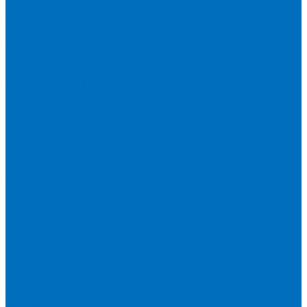
Пленка Chemplex
Пленка Fluxana
Пленка Экросхим
Кюветы для жидкости
Кюветы BGV Lab
Кюветы Chemplex
Кюветы Fluxana
Кюветы Экросхим
Расходники для прессования
Воск
Борная кислота
Таблетированное связующее
Стальные кольца
Алюминиевые чашки
Расходники для сплавления
Тетраборат и метаборат лития
Смесь тетра и метабората 50/50
Смесь тетра и метабората 66/34
Смесь тетра и метабората 12/22
Добавки и другие смеси
Оригинальные запасные части и расходники
Bruker
Malvern PANalytical
Rigaku
Shimadzu