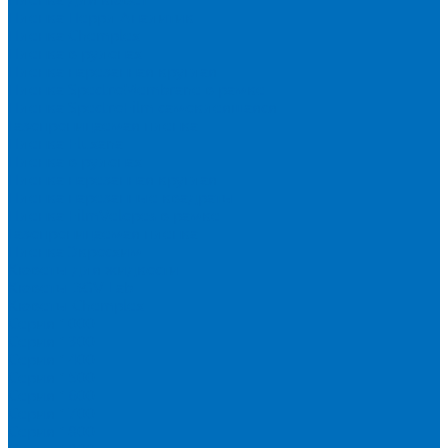
Пленка Перрл Аналитик
Пленка Chemplex
Пленка в рулонах
Пленка нарезанная круглая
Пленка SpectroMembrane в рамке
Пленка SpectroFilm самоклеящаяся
Газопроницаемая пленка
Пленка Fluxana
Пленка в рулонах
Пленка нарезанная круглая
Пленка нарезанные квадраты
Пленка FilmVelopes в рамке
Газопроницаемая пленка
Пленка Экросхим
Кюветы для жидкости
Кюветы BGV Lab
Кюветы Chemplex
Серия 1000
Серия 1300
Серия 1400
Серия 1500
Серия 1600
Серия 1700
Серия 1800