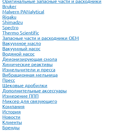
Оригинальные запасные части и расходники
Bruker
Malvern PANalytical
Rigaku
Shimadzu
Spectro
Thermo Scientific
Запасные части и расходники ОЕМ
Вакуумное масло
Вакуумный насос
Водяной насос
Деионизирующая смола
Химические реактивы
Измельчители и пресса
Вибрационная мельница
Пресс
Щековые дробилки
Дополнительные аксессуары
Измерение ППП
Миксер для связующего
Компания
История
Новости
Клиенты
Бренды