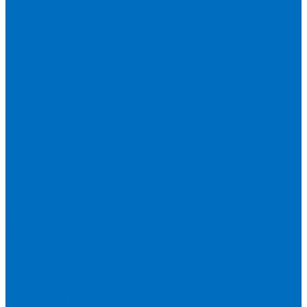
Серия 1900
Серия 2100
Серия 3100
Кюветы Fluxana
Кюветы Экросхим
Расходники для прессования
Воск
Борная кислота
Таблетированное связующее
Стальные кольца
Алюминиевые чашки
Расходники для сплавления
Тетраборат и метаборат лития
Смесь тетра и метабората 50/50
Смесь тетра и метабората 66/34
Смесь тетра и метабората 12/22
Добавки и другие смеси
Оригинальные запасные части и расходники
Bruker
Запасные части
Кюветы
Пленка для кювет
Расходники для прессования
Malvern PANalytical
Запасные части