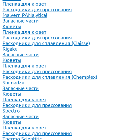
Пленка для кювет
Расходники для прессования
Malvern PANalytical
Запасные части
Кюветы
Пленка для кювет
Расходники для прессования
Расходники для сплавления (Claisse)
Rigaku
Запасные части
Кюветы
Пленка для кювет
Расходники для прессования
Расходники для сплавления (Chemplex)
Shimadzu
Запасные части
Кюветы
Пленка для кювет
Расходники для прессования
Spectro
Запасные части
Кюветы
Пленка для кювет
Расходники для прессования
Thermo Scientific