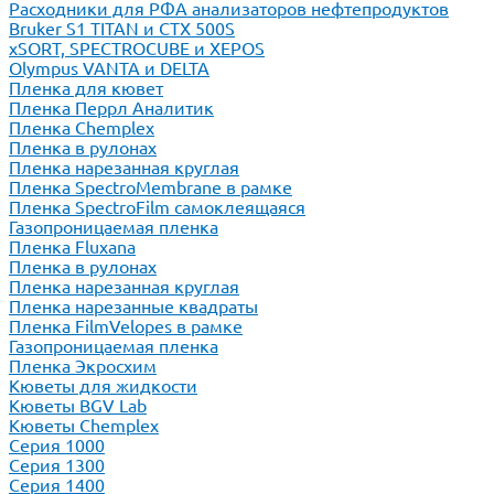
Расходники для РФА анализаторов нефтепродуктов
Bruker S1 TITAN и CTX 500S
xSORT, SPECTROCUBE и XEPOS
Olympus VANTA и DELTA
Пленка для кювет
Пленка Перрл Аналитик
Пленка Chemplex
Пленка в рулонах
Пленка нарезанная круглая
Пленка SpectroMembrane в рамке
Пленка SpectroFilm самоклеящаяся
Газопроницаемая пленка
Пленка Fluxana
Пленка в рулонах
Пленка нарезанная круглая
Пленка нарезанные квадраты
Пленка FilmVelopes в рамке
Газопроницаемая пленка
Пленка Экросхим
Кюветы для жидкости
Кюветы BGV Lab
Кюветы Chemplex
Серия 1000
Серия 1300
Серия 1400