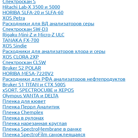
Спектроскан S
Hitachi Lab-X 3500 и 5000
HORIBA SLFA-20 и SLFA-60
XOS Petra
Расходники для ВД анализаторов серы
Спектроскан SW-D3
Rigaku Mini-Z и Micro-Z ULC
TANAKA FX-700
XOS Sindie
Расходники для анализаторов хлора и серы
XOS CLORA 2XP
Спектроскан CLSW
Bruker S2 POLAR
HORIBA MESA-7220V2
Расходники для РФА анализаторов нефтепродуктов
Bruker S1 TITAN и CTX 500S
xSORT, SPECTROCUBE и XEPOS
Olympus VANTA и DELTA
Пленка для кювет
Пленка Перрл Аналитик
Пленка Chemplex
Пленка в рулонах
Пленка нарезанная круглая
Пленка SpectroMembrane в рамке
Пленка SpectroFilm самоклеящаяся