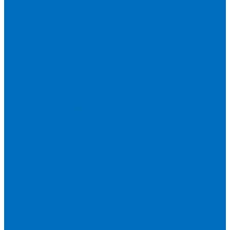
Spectro
Thermo Scientific
Запасные части и расходники ОЕМ
Вакуумное масло
Вакуумный насос
Водяной насос
Деионизирующая смола
Химические реактивы
Измельчители и пресса
Вибрационная мельница
Пресс
Щековые дробилки
Дополнительные аксессуары
Измерение ППП
Миксер для связующего
Компания
История
Новости
Клиенты
Бренды
Инвесторам
Политика конфиденциальности
Контакты
Реквизиты
Оплата