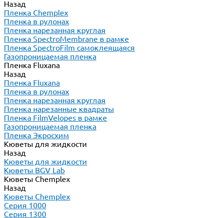
Назад
Пленка Chemplex
Пленка в рулонах
Пленка нарезанная круглая
Пленка SpectroMembrane в рамке
Пленка SpectroFilm самоклеящаяся
Газопроницаемая пленка
Пленка Fluxana
Назад
Пленка Fluxana
Пленка в рулонах
Пленка нарезанная круглая
Пленка нарезанные квадраты
Пленка FilmVelopes в рамке
Газопроницаемая пленка
Пленка Экросхим
Кюветы для жидкости
Назад
Кюветы для жидкости
Кюветы BGV Lab
Кюветы Chemplex
Назад
Кюветы Chemplex
Серия 1000
Серия 1300