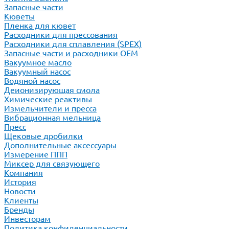
Запасные части
Кюветы
Пленка для кювет
Расходники для прессования
Расходники для сплавления (SPEX)
Запасные части и расходники ОЕМ
Вакуумное масло
Вакуумный насос
Водяной насос
Деионизирующая смола
Химические реактивы
Измельчители и пресса
Вибрационная мельница
Пресс
Щековые дробилки
Дополнительные аксессуары
Измерение ППП
Миксер для связующего
Компания
История
Новости
Клиенты
Бренды
Инвесторам
Политика конфиденциальности