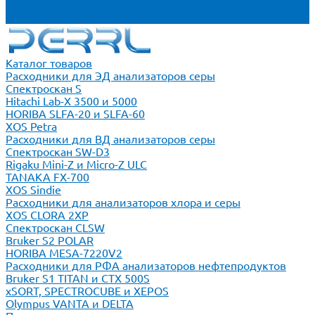
Новости
Блог
Каталог товаров
Расходники для ЭД анализаторов серы
Спектроскан S
Hitachi Lab-X 3500 и 5000
HORIBA SLFA-20 и SLFA-60
XOS Petra
Расходники для ВД анализаторов серы
Спектроскан SW-D3
Rigaku Mini-Z и Micro-Z ULC
TANAKA FX-700
XOS Sindie
Расходники для анализаторов хлора и серы
XOS CLORA 2XP
Спектроскан CLSW
Bruker S2 POLAR
HORIBA MESA-7220V2
Расходники для РФА анализаторов нефтепродуктов
Bruker S1 TITAN и CTX 500S
xSORT, SPECTROCUBE и XEPOS
Olympus VANTA и DELTA