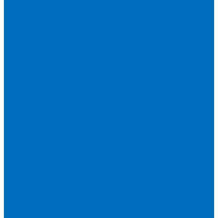
Расходники для сплавления (SPEX)
Запасные части и расходники ОЕМ
Вакуумное масло
Вакуумный насос
Водяной насос
Деионизирующая смола
Химические реактивы
Измельчители и пресса
Вибрационная мельница
Пресс
Щековые дробилки
Дополнительные аксессуары
Измерение ППП
Миксер для связующего
Компания
История
Новости
Клиенты
Бренды
Инвесторам
Политика конфиденциальности
Контакты
Реквизиты
Оплата
Доставка