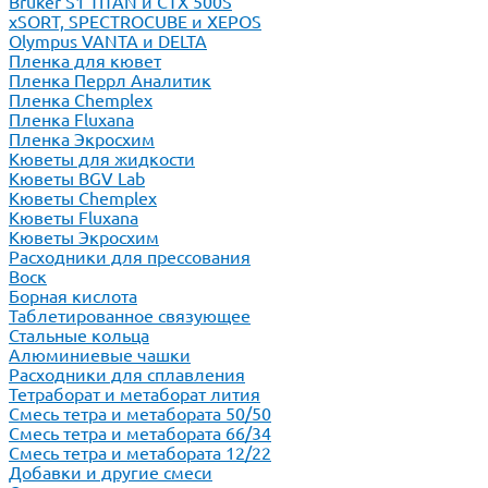
Bruker S1 TITAN и CTX 500S
xSORT, SPECTROCUBE и XEPOS
Olympus VANTA и DELTA
Пленка для кювет
Пленка Перрл Аналитик
Пленка Chemplex
Пленка Fluxana
Пленка Экросхим
Кюветы для жидкости
Кюветы BGV Lab
Кюветы Chemplex
Кюветы Fluxana
Кюветы Экросхим
Расходники для прессования
Воск
Борная кислота
Таблетированное связующее
Стальные кольца
Алюминиевые чашки
Расходники для сплавления
Тетраборат и метаборат лития
Смесь тетра и метабората 50/50
Смесь тетра и метабората 66/34
Смесь тетра и метабората 12/22
Добавки и другие смеси