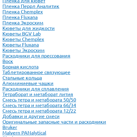
Пленка для кювет
Пленка Перрл Аналитик
Пленка Chemplex
Пленка Fluxana
Пленка Экросхим
Кюветы для жидкости
Кюветы BGV Lab
Кюветы Chemplex
Кюветы Fluxana
Кюветы Экросхим
Расходники для прессования
Воск
Борная кислота
Таблетированное связующее
Стальные кольца
Алюминиевые чашки
Расходники для сплавления
Тетраборат и метаборат лития
Смесь тетра и метабората 50/50
Смесь тетра и метабората 66/34
Смесь тетра и метабората 12/22
Добавки и другие смеси
Оригинальные запасные части и расходники
Bruker
Malvern PANalytical