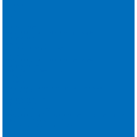
Доставка
Новости
Блог
...
Каталог товаров
Расходники для ЭД анализаторов серы
Спектроскан S
Hitachi Lab-X 3500 и 5000
HORIBA SLFA-20 и SLFA-60
XOS Petra
Расходники для ВД анализаторов серы
Спектроскан SW-D3
Rigaku Mini-Z и Micro-Z ULC
TANAKA FX-700
XOS Sindie
Расходники для анализаторов хлора и серы
XOS CLORA 2XP
Спектроскан CLSW
Bruker S2 POLAR
HORIBA MESA-7220V2
Расходники для РФА анализаторов нефтепродуктов
Bruker S1 TITAN и CTX 500S
xSORT, SPECTROCUBE и XEPOS
Olympus VANTA и DELTA
Пленка для кювет