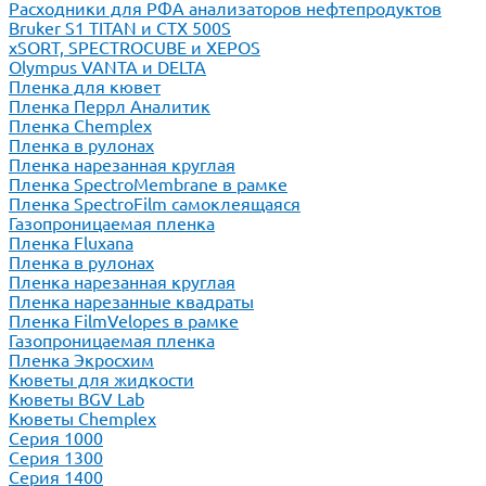
Расходники для РФА анализаторов нефтепродуктов
Bruker S1 TITAN и CTX 500S
xSORT, SPECTROCUBE и XEPOS
Olympus VANTA и DELTA
Пленка для кювет
Пленка Перрл Аналитик
Пленка Chemplex
Пленка в рулонах
Пленка нарезанная круглая
Пленка SpectroMembrane в рамке
Пленка SpectroFilm самоклеящаяся
Газопроницаемая пленка
Пленка Fluxana
Пленка в рулонах
Пленка нарезанная круглая
Пленка нарезанные квадраты
Пленка FilmVelopes в рамке
Газопроницаемая пленка
Пленка Экросхим
Кюветы для жидкости
Кюветы BGV Lab
Кюветы Chemplex
Серия 1000
Серия 1300
Серия 1400