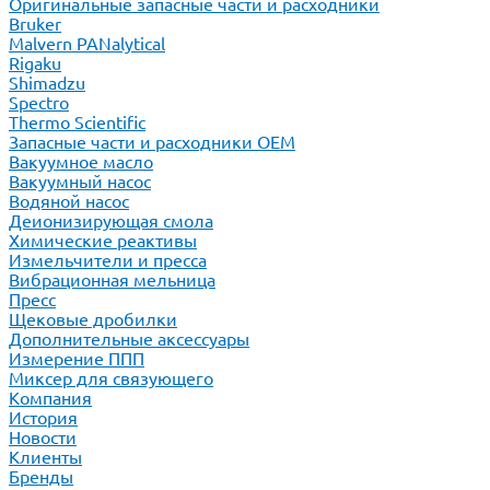
Оригинальные запасные части и расходники
Bruker
Malvern PANalytical
Rigaku
Shimadzu
Spectro
Thermo Scientific
Запасные части и расходники ОЕМ
Вакуумное масло
Вакуумный насос
Водяной насос
Деионизирующая смола
Химические реактивы
Измельчители и пресса
Вибрационная мельница
Пресс
Щековые дробилки
Дополнительные аксессуары
Измерение ППП
Миксер для связующего
Компания
История
Новости
Клиенты
Бренды