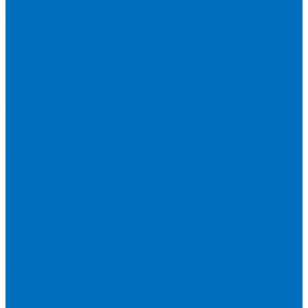
Пленка Chemplex
Пленка Fluxana
Пленка Экросхим
Кюветы для жидкости
Кюветы BGV Lab
Кюветы Chemplex
Кюветы Fluxana
Кюветы Экросхим
Расходники для прессования
Воск
Борная кислота
Таблетированное связующее
Стальные кольца
Алюминиевые чашки
Расходники для сплавления
Тетраборат и метаборат лития
Смесь тетра и метабората 50/50
Смесь тетра и метабората 66/34
Смесь тетра и метабората 12/22
Добавки и другие смеси
Оригинальные запасные части и расходники
Bruker
Malvern PANalytical
Rigaku
Shimadzu