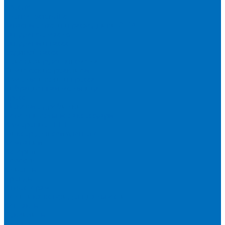
Spectro
Thermo Scientific
Запасные части и расходники ОЕМ
Вакуумное масло
Вакуумный насос
Водяной насос
Деионизирующая смола
Химические реактивы
Измельчители и пресса
Вибрационная мельница
Пресс
Щековые дробилки
Дополнительные аксессуары
Измерение ППП
Миксер для связующего
Компания
История
Новости
Клиенты
Бренды
Инвесторам
Политика конфиденциальности
Контакты
Реквизиты
Оплата