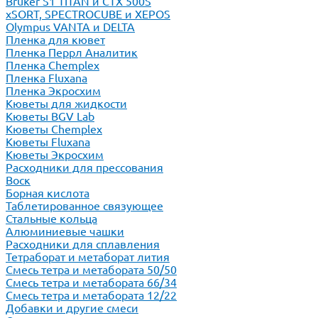
Bruker S1 TITAN и CTX 500S
xSORT, SPECTROCUBE и XEPOS
Olympus VANTA и DELTA
Пленка для кювет
Пленка Перрл Аналитик
Пленка Chemplex
Пленка Fluxana
Пленка Экросхим
Кюветы для жидкости
Кюветы BGV Lab
Кюветы Chemplex
Кюветы Fluxana
Кюветы Экросхим
Расходники для прессования
Воск
Борная кислота
Таблетированное связующее
Стальные кольца
Алюминиевые чашки
Расходники для сплавления
Тетраборат и метаборат лития
Смесь тетра и метабората 50/50
Смесь тетра и метабората 66/34
Смесь тетра и метабората 12/22
Добавки и другие смеси