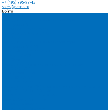
+7 (495) 795-97-45
sales@perrla.ru
Войти
Каталог товаров
Расходники для ЭД анализаторов серы
Спектроскан S
Hitachi Lab-X 3500 и 5000
HORIBA SLFA-20 и SLFA-60
XOS Petra
Расходники для ВД анализаторов серы
Спектроскан SW-D3
Rigaku Mini-Z и Micro-Z ULC
TANAKA FX-700
XOS Sindie
Расходники для анализаторов хлора и серы
XOS CLORA 2XP
Спектроскан CLSW
Bruker S2 POLAR
HORIBA MESA-7220V2
Расходники для РФА анализаторов нефтепродуктов
Bruker S1 TITAN и CTX 500S
xSORT, SPECTROCUBE и XEPOS
Olympus VANTA и DELTA
Пленка для кювет
Пленка Перрл Аналитик