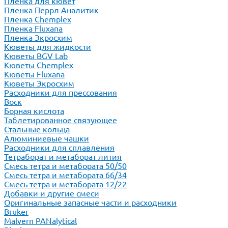
Пленка для кювет
Пленка Перрл Аналитик
Пленка Chemplex
Пленка Fluxana
Пленка Экросхим
Кюветы для жидкости
Кюветы BGV Lab
Кюветы Chemplex
Кюветы Fluxana
Кюветы Экросхим
Расходники для прессования
Воск
Борная кислота
Таблетированное связующее
Стальные кольца
Алюминиевые чашки
Расходники для сплавления
Тетраборат и метаборат лития
Смесь тетра и метабората 50/50
Смесь тетра и метабората 66/34
Смесь тетра и метабората 12/22
Добавки и другие смеси
Оригинальные запасные части и расходники
Bruker
Malvern PANalytical