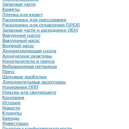
Запасные части
Кюветы
Пленка для кювет
Расходники для прессования
Расходники для сплавления (SPEX)
Запасные части и расходники ОЕМ
Вакуумное масло
Вакуумный насос
Водяной насос
Деионизирующая смола
Химические реактивы
Измельчители и пресса
Вибрационная мельница
Пресс
Щековые дробилки
Дополнительные аксессуары
Измерение ППП
Миксер для связующего
Компания
История
Новости
Клиенты
Бренды
Инвесторам
Политика конфиденциальности