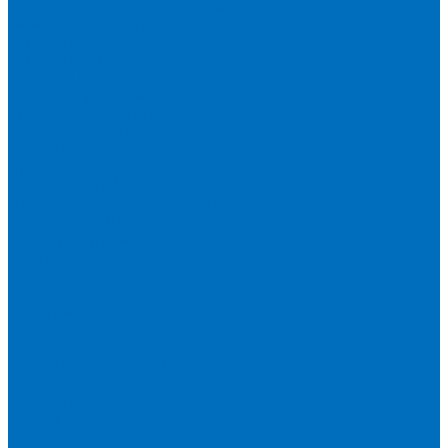
Расходники для сплавления (SPEX)
Запасные части и расходники ОЕМ
Вакуумное масло
Вакуумный насос
Водяной насос
Деионизирующая смола
Химические реактивы
Измельчители и пресса
Вибрационная мельница
Пресс
Щековые дробилки
Дополнительные аксессуары
Измерение ППП
Миксер для связующего
Компания
История
Новости
Клиенты
Бренды
Инвесторам
Политика конфиденциальности
Контакты
Реквизиты
Оплата
Доставка