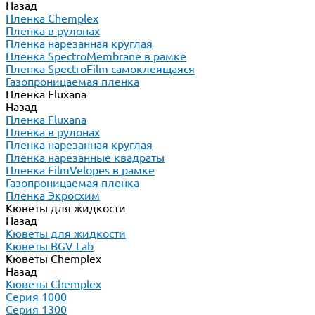
Назад
Пленка Chemplex
Пленка в рулонах
Пленка нарезанная круглая
Пленка SpectroMembrane в рамке
Пленка SpectroFilm самоклеящаяся
Газопроницаемая пленка
Пленка Fluxana
Назад
Пленка Fluxana
Пленка в рулонах
Пленка нарезанная круглая
Пленка нарезанные квадраты
Пленка FilmVelopes в рамке
Газопроницаемая пленка
Пленка Экросхим
Кюветы для жидкости
Назад
Кюветы для жидкости
Кюветы BGV Lab
Кюветы Chemplex
Назад
Кюветы Chemplex
Серия 1000
Серия 1300