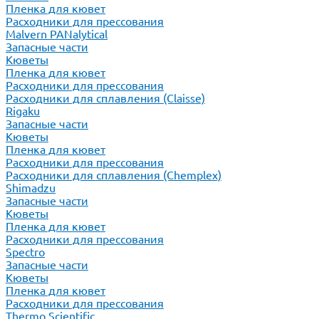
Пленка для кювет
Расходники для прессования
Malvern PANalytical
Запасные части
Кюветы
Пленка для кювет
Расходники для прессования
Расходники для сплавления (Claisse)
Rigaku
Запасные части
Кюветы
Пленка для кювет
Расходники для прессования
Расходники для сплавления (Chemplex)
Shimadzu
Запасные части
Кюветы
Пленка для кювет
Расходники для прессования
Spectro
Запасные части
Кюветы
Пленка для кювет
Расходники для прессования
Thermo Scientific