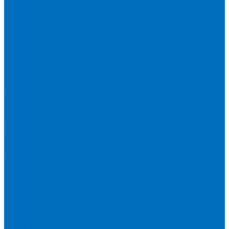
Доставка
Новости
Блог
...
Каталог товаров
Расходники для ЭД анализаторов серы
Спектроскан S
Hitachi Lab-X 3500 и 5000
HORIBA SLFA-20 и SLFA-60
XOS Petra
Расходники для ВД анализаторов серы
Спектроскан SW-D3
Rigaku Mini-Z и Micro-Z ULC
TANAKA FX-700
XOS Sindie
Расходники для анализаторов хлора и серы
XOS CLORA 2XP
Спектроскан CLSW
Bruker S2 POLAR
HORIBA MESA-7220V2
Расходники для РФА анализаторов нефтепродуктов
Bruker S1 TITAN и CTX 500S
xSORT, SPECTROCUBE и XEPOS
Olympus VANTA и DELTA
Пленка для кювет