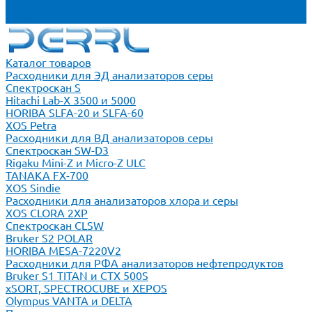
Новости
Блог
Каталог товаров
Расходники для ЭД анализаторов серы
Спектроскан S
Hitachi Lab-X 3500 и 5000
HORIBA SLFA-20 и SLFA-60
XOS Petra
Расходники для ВД анализаторов серы
Спектроскан SW-D3
Rigaku Mini-Z и Micro-Z ULC
TANAKA FX-700
XOS Sindie
Расходники для анализаторов хлора и серы
XOS CLORA 2XP
Спектроскан CLSW
Bruker S2 POLAR
HORIBA MESA-7220V2
Расходники для РФА анализаторов нефтепродуктов
Bruker S1 TITAN и CTX 500S
xSORT, SPECTROCUBE и XEPOS
Olympus VANTA и DELTA