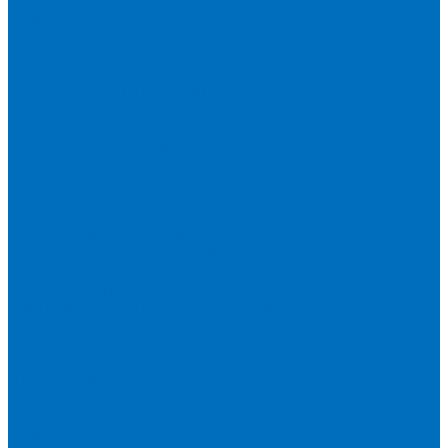
Серия 1900
Серия 2100
Серия 3100
Кюветы Fluxana
Кюветы Экросхим
Расходники для прессования
Воск
Борная кислота
Таблетированное связующее
Стальные кольца
Алюминиевые чашки
Расходники для сплавления
Тетраборат и метаборат лития
Смесь тетра и метабората 50/50
Смесь тетра и метабората 66/34
Смесь тетра и метабората 12/22
Добавки и другие смеси
Оригинальные запасные части и расходники
Bruker
Запасные части
Кюветы
Пленка для кювет
Расходники для прессования
Malvern PANalytical
Запасные части