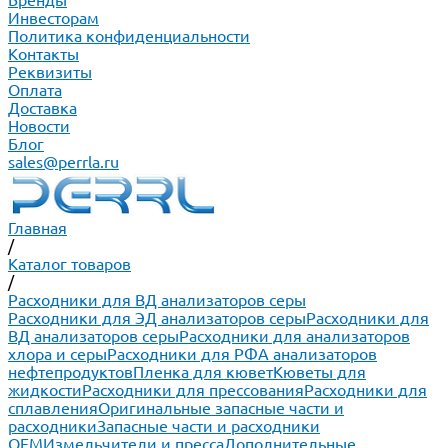
Бренды
Инвесторам
Политика конфиденциальности
Контакты
Реквизиты
Оплата
Доставка
Новости
Блог
sales@perrla.ru
Главная
/
Каталог товаров
/
Расходники для ВД анализаторов серы
Расходники для ЭД анализаторов серы
Расходники для
ВД анализаторов серы
Расходники для анализаторов
хлора и серы
Расходники для РФА анализаторов
нефтепродуктов
Пленка для кювет
Кюветы для
жидкости
Расходники для прессования
Расходники для
сплавления
Оригинальные запасные части и
расходники
Запасные части и расходники
ОЕМ
Измельчители и пресса
Дополнительные