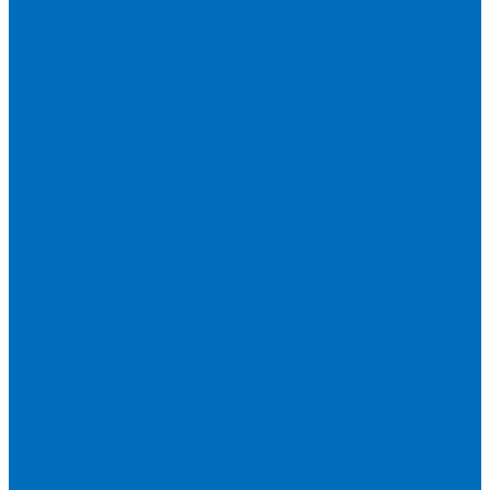
Кюветы
Пленка для кювет
Расходники для прессования
Расходники для сплавления (Claisse)
Rigaku
Запасные части
Кюветы
Пленка для кювет
Расходники для прессования
Расходники для сплавления (Chemplex)
Shimadzu
Запасные части
Кюветы
Пленка для кювет
Расходники для прессования
Spectro
Запасные части
Кюветы
Пленка для кювет
Расходники для прессования
Thermo Scientific
Запасные части
Кюветы
Пленка для кювет
Расходники для прессования