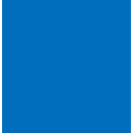
Пленка Перрл Аналитик
Пленка Chemplex
Пленка в рулонах
Пленка нарезанная круглая
Пленка SpectroMembrane в рамке
Пленка SpectroFilm самоклеящаяся
Газопроницаемая пленка
Пленка Fluxana
Пленка в рулонах
Пленка нарезанная круглая
Пленка нарезанные квадраты
Пленка FilmVelopes в рамке
Газопроницаемая пленка
Пленка Экросхим
Кюветы для жидкости
Кюветы BGV Lab
Кюветы Chemplex
Серия 1000
Серия 1300
Серия 1400
Серия 1500
Серия 1600
Серия 1700
Серия 1800