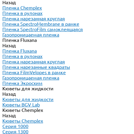
Назад
Пленка Chemplex
Пленка в рулонах
Пленка нарезанная круглая
Пленка SpectroMembrane в рамке
Пленка SpectroFilm самоклеящаяся
Газопроницаемая пленка
Пленка Fluxana
Назад
Пленка Fluxana
Пленка в рулонах
Пленка нарезанная круглая
Пленка нарезанные квадраты
Пленка FilmVelopes в рамке
Газопроницаемая пленка
Пленка Экросхим
Кюветы для жидкости
Назад
Кюветы для жидкости
Кюветы BGV Lab
Кюветы Chemplex
Назад
Кюветы Chemplex
Серия 1000
Серия 1300