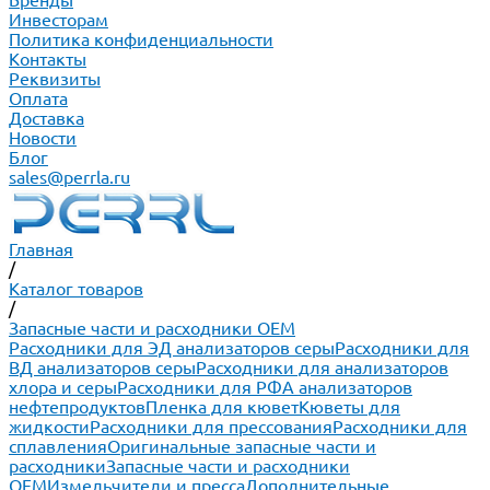
Бренды
Инвесторам
Политика конфиденциальности
Контакты
Реквизиты
Оплата
Доставка
Новости
Блог
sales@perrla.ru
Главная
/
Каталог товаров
/
Запасные части и расходники ОЕМ
Расходники для ЭД анализаторов серы
Расходники для
ВД анализаторов серы
Расходники для анализаторов
хлора и серы
Расходники для РФА анализаторов
нефтепродуктов
Пленка для кювет
Кюветы для
жидкости
Расходники для прессования
Расходники для
сплавления
Оригинальные запасные части и
расходники
Запасные части и расходники
ОЕМ
Измельчители и пресса
Дополнительные