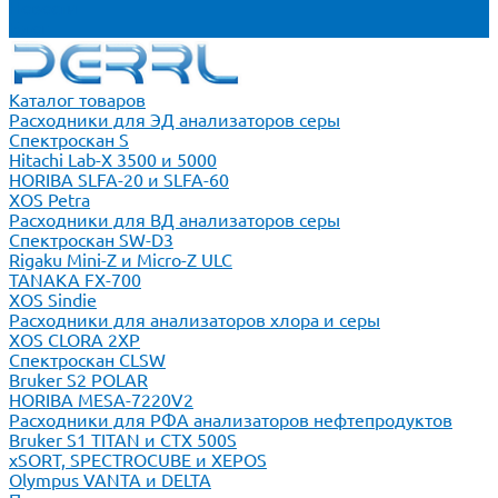
Новости
Блог
Каталог товаров
Расходники для ЭД анализаторов серы
Спектроскан S
Hitachi Lab-X 3500 и 5000
HORIBA SLFA-20 и SLFA-60
XOS Petra
Расходники для ВД анализаторов серы
Спектроскан SW-D3
Rigaku Mini-Z и Micro-Z ULC
TANAKA FX-700
XOS Sindie
Расходники для анализаторов хлора и серы
XOS CLORA 2XP
Спектроскан CLSW
Bruker S2 POLAR
HORIBA MESA-7220V2
Расходники для РФА анализаторов нефтепродуктов
Bruker S1 TITAN и CTX 500S
xSORT, SPECTROCUBE и XEPOS
Olympus VANTA и DELTA