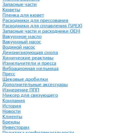
Запасные части
Кюветы
Пленка для кювет
Расходники для прессования
Расходники для сплавления (SPEX)
Запасные части и расходники ОЕМ
Вакуумное масло
Вакуумный насос
Водяной насос
Деионизирующая смола
Химические реактивы
Измельчители и пресса
Вибрационная мельница
Пресс
Щековые дробилки
Дополнительные аксессуары
Измерение ППП
Миксер для связующего
Компания
История
Новости
Клиенты
Бренды
Инвесторам
Политика конфиденциальности