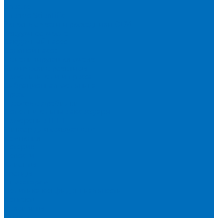
Spectro
Thermo Scientific
Запасные части и расходники ОЕМ
Вакуумное масло
Вакуумный насос
Водяной насос
Деионизирующая смола
Химические реактивы
Измельчители и пресса
Вибрационная мельница
Пресс
Щековые дробилки
Дополнительные аксессуары
Измерение ППП
Миксер для связующего
Компания
История
Новости
Клиенты
Бренды
Инвесторам
Политика конфиденциальности
Контакты
Реквизиты
Оплата