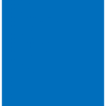
Пленка Перрл Аналитик
Пленка Chemplex
Пленка в рулонах
Пленка нарезанная круглая
Пленка SpectroMembrane в рамке
Пленка SpectroFilm самоклеящаяся
Газопроницаемая пленка
Пленка Fluxana
Пленка в рулонах
Пленка нарезанная круглая
Пленка нарезанные квадраты
Пленка FilmVelopes в рамке
Газопроницаемая пленка
Пленка Экросхим
Кюветы для жидкости
Кюветы BGV Lab
Кюветы Chemplex
Серия 1000
Серия 1300
Серия 1400
Серия 1500
Серия 1600
Серия 1700
Серия 1800