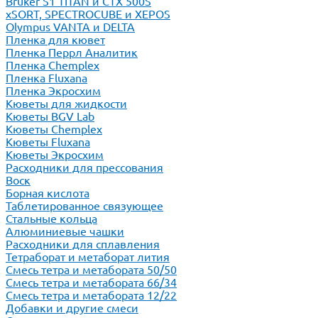
Bruker S1 TITAN и CTX 500S
xSORT, SPECTROCUBE и XEPOS
Olympus VANTA и DELTA
Пленка для кювет
Пленка Перрл Аналитик
Пленка Chemplex
Пленка Fluxana
Пленка Экросхим
Кюветы для жидкости
Кюветы BGV Lab
Кюветы Chemplex
Кюветы Fluxana
Кюветы Экросхим
Расходники для прессования
Воск
Борная кислота
Таблетированное связующее
Стальные кольца
Алюминиевые чашки
Расходники для сплавления
Тетраборат и метаборат лития
Смесь тетра и метабората 50/50
Смесь тетра и метабората 66/34
Смесь тетра и метабората 12/22
Добавки и другие смеси