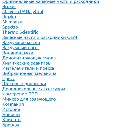
Оригинальные запасные части и расходники
Bruker
Malvern PANalytical
Rigaku
Shimadzu
Spectro
Thermo Scientific
Запасные части и расходники ОЕМ
Вакуумное масло
Вакуумный насос
Водяной насос
Деионизирующая смола
Химические реактивы
Измельчители и пресса
Вибрационная мельница
Пресс
Щековые дробилки
Дополнительные аксессуары
Измерение ППП
Миксер для связующего
Компания
История
Новости
Клиенты
Бренды