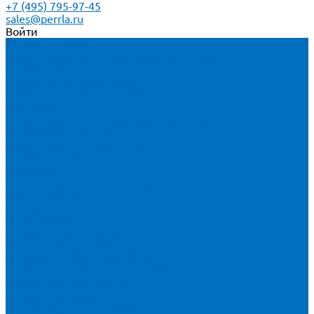
+7 (495) 795-97-45
sales@perrla.ru
Войти
Каталог товаров
Расходники для ЭД анализаторов серы
Спектроскан S
Hitachi Lab-X 3500 и 5000
HORIBA SLFA-20 и SLFA-60
XOS Petra
Расходники для ВД анализаторов серы
Спектроскан SW-D3
Rigaku Mini-Z и Micro-Z ULC
TANAKA FX-700
XOS Sindie
Расходники для анализаторов хлора и серы
XOS CLORA 2XP
Спектроскан CLSW
Bruker S2 POLAR
HORIBA MESA-7220V2
Расходники для РФА анализаторов нефтепродуктов
Bruker S1 TITAN и CTX 500S
xSORT, SPECTROCUBE и XEPOS
Olympus VANTA и DELTA
Пленка для кювет
Пленка Перрл Аналитик