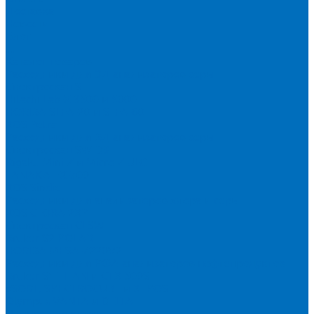
Доставка
Новости
Блог
...
Каталог товаров
Расходники для ЭД анализаторов серы
Спектроскан S
Hitachi Lab-X 3500 и 5000
HORIBA SLFA-20 и SLFA-60
XOS Petra
Расходники для ВД анализаторов серы
Спектроскан SW-D3
Rigaku Mini-Z и Micro-Z ULC
TANAKA FX-700
XOS Sindie
Расходники для анализаторов хлора и серы
XOS CLORA 2XP
Спектроскан CLSW
Bruker S2 POLAR
HORIBA MESA-7220V2
Расходники для РФА анализаторов нефтепродуктов
Bruker S1 TITAN и CTX 500S
xSORT, SPECTROCUBE и XEPOS
Olympus VANTA и DELTA
Пленка для кювет