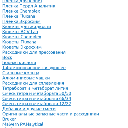
Пленка для кювет
Пленка Перрл Аналитик
Пленка Chemplex
Пленка Fluxana
Пленка Экросхим
Кюветы для жидкости
Кюветы BGV Lab
Кюветы Chemplex
Кюветы Fluxana
Кюветы Экросхим
Расходники для прессования
Воск
Борная кислота
Таблетированное связующее
Стальные кольца
Алюминиевые чашки
Расходники для сплавления
Тетраборат и метаборат лития
Смесь тетра и метабората 50/50
Смесь тетра и метабората 66/34
Смесь тетра и метабората 12/22
Добавки и другие смеси
Оригинальные запасные части и расходники
Bruker
Malvern PANalytical