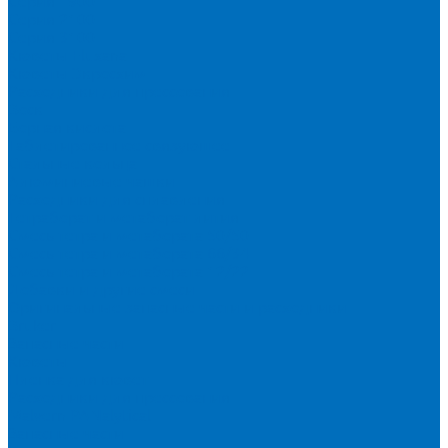
Серия 1900
Серия 2100
Серия 3100
Кюветы Fluxana
Кюветы Экросхим
Расходники для прессования
Воск
Борная кислота
Таблетированное связующее
Стальные кольца
Алюминиевые чашки
Расходники для сплавления
Тетраборат и метаборат лития
Смесь тетра и метабората 50/50
Смесь тетра и метабората 66/34
Смесь тетра и метабората 12/22
Добавки и другие смеси
Оригинальные запасные части и расходники
Bruker
Запасные части
Кюветы
Пленка для кювет
Расходники для прессования
Malvern PANalytical
Запасные части