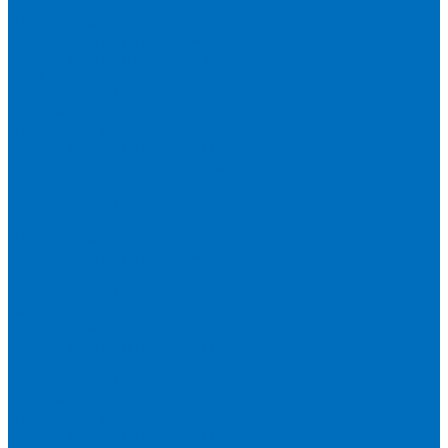
Кюветы
Пленка для кювет
Расходники для прессования
Расходники для сплавления (Claisse)
Rigaku
Запасные части
Кюветы
Пленка для кювет
Расходники для прессования
Расходники для сплавления (Chemplex)
Shimadzu
Запасные части
Кюветы
Пленка для кювет
Расходники для прессования
Spectro
Запасные части
Кюветы
Пленка для кювет
Расходники для прессования
Thermo Scientific
Запасные части
Кюветы
Пленка для кювет
Расходники для прессования