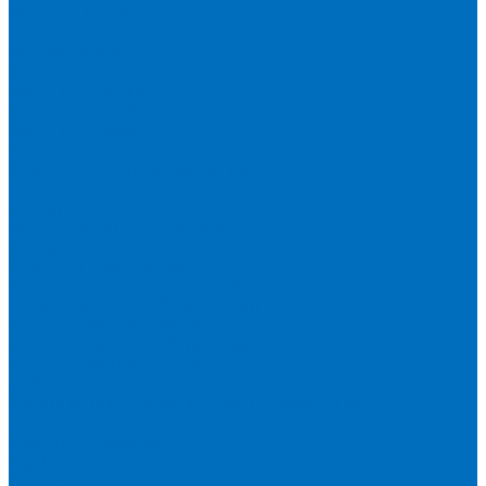
Пленка Chemplex
Пленка Fluxana
Пленка Экросхим
Кюветы для жидкости
Кюветы BGV Lab
Кюветы Chemplex
Кюветы Fluxana
Кюветы Экросхим
Расходники для прессования
Воск
Борная кислота
Таблетированное связующее
Стальные кольца
Алюминиевые чашки
Расходники для сплавления
Тетраборат и метаборат лития
Смесь тетра и метабората 50/50
Смесь тетра и метабората 66/34
Смесь тетра и метабората 12/22
Добавки и другие смеси
Оригинальные запасные части и расходники
Bruker
Malvern PANalytical
Rigaku
Shimadzu