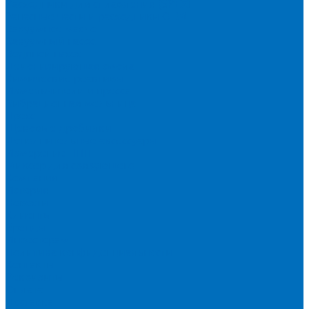
Расходники для сплавления (SPEX)
Запасные части и расходники ОЕМ
Вакуумное масло
Вакуумный насос
Водяной насос
Деионизирующая смола
Химические реактивы
Измельчители и пресса
Вибрационная мельница
Пресс
Щековые дробилки
Дополнительные аксессуары
Измерение ППП
Миксер для связующего
Компания
История
Новости
Клиенты
Бренды
Инвесторам
Политика конфиденциальности
Контакты
Реквизиты
Оплата
Доставка