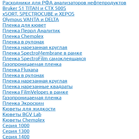
Расходники для РФА анализаторов нефтепродуктов
Bruker S1 TITAN и CTX 500S
xSORT, SPECTROCUBE и XEPOS
Olympus VANTA и DELTA
Пленка для кювет
Пленка Перрл Аналитик
Пленка Chemplex
Пленка в рулонах
Пленка нарезанная круглая
Пленка SpectroMembrane в рамке
Пленка SpectroFilm самоклеящаяся
Газопроницаемая пленка
Пленка Fluxana
Пленка в рулонах
Пленка нарезанная круглая
Пленка нарезанные квадраты
Пленка FilmVelopes в рамке
Газопроницаемая пленка
Пленка Экросхим
Кюветы для жидкости
Кюветы BGV Lab
Кюветы Chemplex
Серия 1000
Серия 1300
Серия 1400