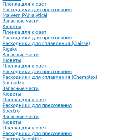
Пленка для кювет
Расходники для прессования
Malvern PANalytical
Запасные части
Кюветы
Пленка для кювет
Расходники для прессования
Расходники для сплавления (Claisse)
Rigaku
Запасные части
Кюветы
Пленка для кювет
Расходники для прессования
Расходники для сплавления (Chemplex)
Shimadzu
Запасные части
Кюветы
Пленка для кювет
Расходники для прессования
Spectro
Запасные части
Кюветы
Пленка для кювет
Расходники для прессования
Thermo Scientific