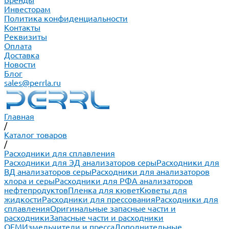
Бренды
Инвесторам
Политика конфиденциальности
Контакты
Реквизиты
Оплата
Доставка
Новости
Блог
sales@perrla.ru
Главная
/
Каталог товаров
/
Расходники для сплавления
Расходники для ЭД анализаторов серы
Расходники для
ВД анализаторов серы
Расходники для анализаторов
хлора и серы
Расходники для РФА анализаторов
нефтепродуктов
Пленка для кювет
Кюветы для
жидкости
Расходники для прессования
Расходники для
сплавления
Оригинальные запасные части и
расходники
Запасные части и расходники
ОЕМ
Измельчители и пресса
Дополнительные