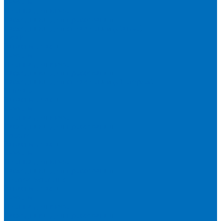
Кюветы
Пленка для кювет
Расходники для прессования
Расходники для сплавления (Claisse)
Rigaku
Запасные части
Кюветы
Пленка для кювет
Расходники для прессования
Расходники для сплавления (Chemplex)
Shimadzu
Запасные части
Кюветы
Пленка для кювет
Расходники для прессования
Spectro
Запасные части
Кюветы
Пленка для кювет
Расходники для прессования
Thermo Scientific
Запасные части
Кюветы
Пленка для кювет
Расходники для прессования