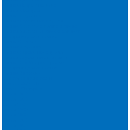
Пленка Перрл Аналитик
Пленка Chemplex
Пленка в рулонах
Пленка нарезанная круглая
Пленка SpectroMembrane в рамке
Пленка SpectroFilm самоклеящаяся
Газопроницаемая пленка
Пленка Fluxana
Пленка в рулонах
Пленка нарезанная круглая
Пленка нарезанные квадраты
Пленка FilmVelopes в рамке
Газопроницаемая пленка
Пленка Экросхим
Кюветы для жидкости
Кюветы BGV Lab
Кюветы Chemplex
Серия 1000
Серия 1300
Серия 1400
Серия 1500
Серия 1600
Серия 1700
Серия 1800