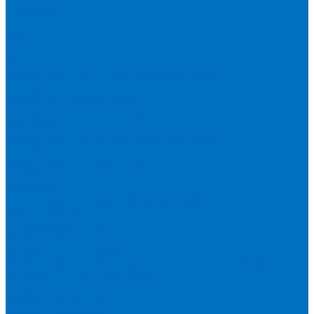
Доставка
Новости
Блог
...
Каталог товаров
Расходники для ЭД анализаторов серы
Спектроскан S
Hitachi Lab-X 3500 и 5000
HORIBA SLFA-20 и SLFA-60
XOS Petra
Расходники для ВД анализаторов серы
Спектроскан SW-D3
Rigaku Mini-Z и Micro-Z ULC
TANAKA FX-700
XOS Sindie
Расходники для анализаторов хлора и серы
XOS CLORA 2XP
Спектроскан CLSW
Bruker S2 POLAR
HORIBA MESA-7220V2
Расходники для РФА анализаторов нефтепродуктов
Bruker S1 TITAN и CTX 500S
xSORT, SPECTROCUBE и XEPOS
Olympus VANTA и DELTA
Пленка для кювет