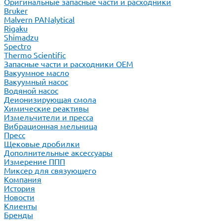
Оригинальные запасные части и расходники
Bruker
Malvern PANalytical
Rigaku
Shimadzu
Spectro
Thermo Scientific
Запасные части и расходники ОЕМ
Вакуумное масло
Вакуумный насос
Водяной насос
Деионизирующая смола
Химические реактивы
Измельчители и пресса
Вибрационная мельница
Пресс
Щековые дробилки
Дополнительные аксессуары
Измерение ППП
Миксер для связующего
Компания
История
Новости
Клиенты
Бренды