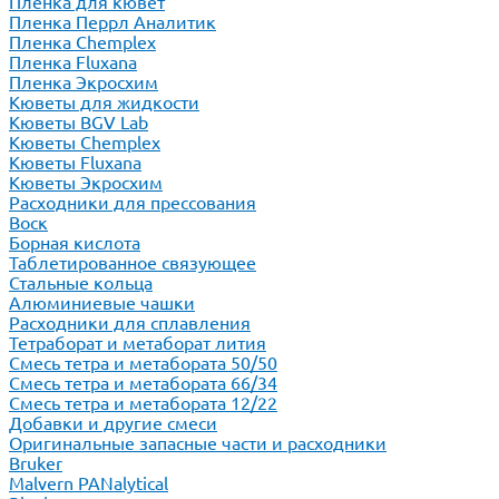
Пленка для кювет
Пленка Перрл Аналитик
Пленка Chemplex
Пленка Fluxana
Пленка Экросхим
Кюветы для жидкости
Кюветы BGV Lab
Кюветы Chemplex
Кюветы Fluxana
Кюветы Экросхим
Расходники для прессования
Воск
Борная кислота
Таблетированное связующее
Стальные кольца
Алюминиевые чашки
Расходники для сплавления
Тетраборат и метаборат лития
Смесь тетра и метабората 50/50
Смесь тетра и метабората 66/34
Смесь тетра и метабората 12/22
Добавки и другие смеси
Оригинальные запасные части и расходники
Bruker
Malvern PANalytical