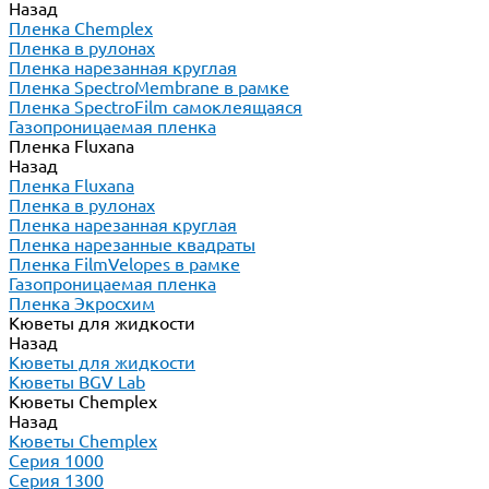
Назад
Пленка Chemplex
Пленка в рулонах
Пленка нарезанная круглая
Пленка SpectroMembrane в рамке
Пленка SpectroFilm самоклеящаяся
Газопроницаемая пленка
Пленка Fluxana
Назад
Пленка Fluxana
Пленка в рулонах
Пленка нарезанная круглая
Пленка нарезанные квадраты
Пленка FilmVelopes в рамке
Газопроницаемая пленка
Пленка Экросхим
Кюветы для жидкости
Назад
Кюветы для жидкости
Кюветы BGV Lab
Кюветы Chemplex
Назад
Кюветы Chemplex
Серия 1000
Серия 1300