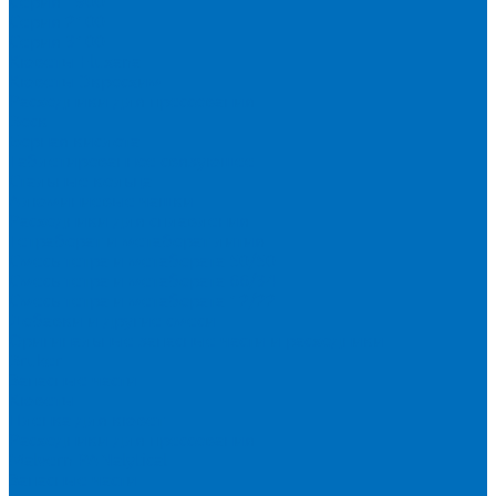
Серия 1900
Серия 2100
Серия 3100
Кюветы Fluxana
Кюветы Экросхим
Расходники для прессования
Воск
Борная кислота
Таблетированное связующее
Стальные кольца
Алюминиевые чашки
Расходники для сплавления
Тетраборат и метаборат лития
Смесь тетра и метабората 50/50
Смесь тетра и метабората 66/34
Смесь тетра и метабората 12/22
Добавки и другие смеси
Оригинальные запасные части и расходники
Bruker
Запасные части
Кюветы
Пленка для кювет
Расходники для прессования
Malvern PANalytical
Запасные части