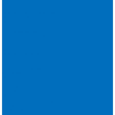
Spectro
Thermo Scientific
Запасные части и расходники ОЕМ
Вакуумное масло
Вакуумный насос
Водяной насос
Деионизирующая смола
Химические реактивы
Измельчители и пресса
Вибрационная мельница
Пресс
Щековые дробилки
Дополнительные аксессуары
Измерение ППП
Миксер для связующего
Компания
История
Новости
Клиенты
Бренды
Инвесторам
Политика конфиденциальности
Контакты
Реквизиты
Оплата