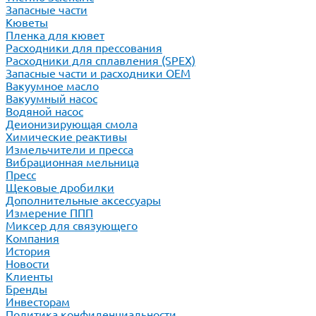
Запасные части
Кюветы
Пленка для кювет
Расходники для прессования
Расходники для сплавления (SPEX)
Запасные части и расходники ОЕМ
Вакуумное масло
Вакуумный насос
Водяной насос
Деионизирующая смола
Химические реактивы
Измельчители и пресса
Вибрационная мельница
Пресс
Щековые дробилки
Дополнительные аксессуары
Измерение ППП
Миксер для связующего
Компания
История
Новости
Клиенты
Бренды
Инвесторам
Политика конфиденциальности