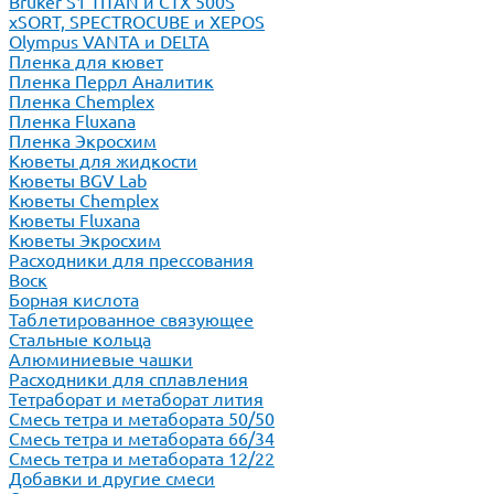
Bruker S1 TITAN и CTX 500S
xSORT, SPECTROCUBE и XEPOS
Olympus VANTA и DELTA
Пленка для кювет
Пленка Перрл Аналитик
Пленка Chemplex
Пленка Fluxana
Пленка Экросхим
Кюветы для жидкости
Кюветы BGV Lab
Кюветы Chemplex
Кюветы Fluxana
Кюветы Экросхим
Расходники для прессования
Воск
Борная кислота
Таблетированное связующее
Стальные кольца
Алюминиевые чашки
Расходники для сплавления
Тетраборат и метаборат лития
Смесь тетра и метабората 50/50
Смесь тетра и метабората 66/34
Смесь тетра и метабората 12/22
Добавки и другие смеси