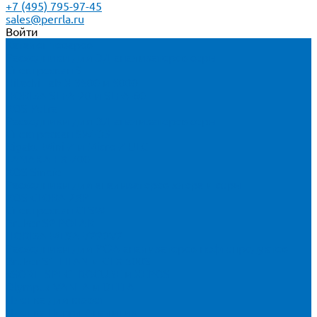
+7 (495) 795-97-45
sales@perrla.ru
Войти
Каталог товаров
Расходники для ЭД анализаторов серы
Спектроскан S
Hitachi Lab-X 3500 и 5000
HORIBA SLFA-20 и SLFA-60
XOS Petra
Расходники для ВД анализаторов серы
Спектроскан SW-D3
Rigaku Mini-Z и Micro-Z ULC
TANAKA FX-700
XOS Sindie
Расходники для анализаторов хлора и серы
XOS CLORA 2XP
Спектроскан CLSW
Bruker S2 POLAR
HORIBA MESA-7220V2
Расходники для РФА анализаторов нефтепродуктов
Bruker S1 TITAN и CTX 500S
xSORT, SPECTROCUBE и XEPOS
Olympus VANTA и DELTA
Пленка для кювет
Пленка Перрл Аналитик