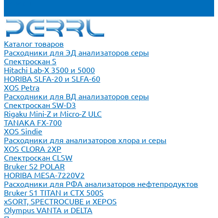
Новости
Блог
Каталог товаров
Расходники для ЭД анализаторов серы
Спектроскан S
Hitachi Lab-X 3500 и 5000
HORIBA SLFA-20 и SLFA-60
XOS Petra
Расходники для ВД анализаторов серы
Спектроскан SW-D3
Rigaku Mini-Z и Micro-Z ULC
TANAKA FX-700
XOS Sindie
Расходники для анализаторов хлора и серы
XOS CLORA 2XP
Спектроскан CLSW
Bruker S2 POLAR
HORIBA MESA-7220V2
Расходники для РФА анализаторов нефтепродуктов
Bruker S1 TITAN и CTX 500S
xSORT, SPECTROCUBE и XEPOS
Olympus VANTA и DELTA