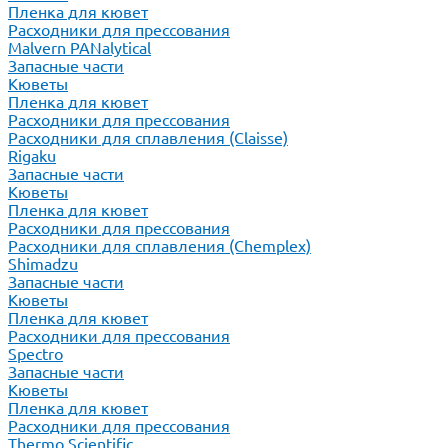
Пленка для кювет
Расходники для прессования
Malvern PANalytical
Запасные части
Кюветы
Пленка для кювет
Расходники для прессования
Расходники для сплавления (Claisse)
Rigaku
Запасные части
Кюветы
Пленка для кювет
Расходники для прессования
Расходники для сплавления (Chemplex)
Shimadzu
Запасные части
Кюветы
Пленка для кювет
Расходники для прессования
Spectro
Запасные части
Кюветы
Пленка для кювет
Расходники для прессования
Thermo Scientific