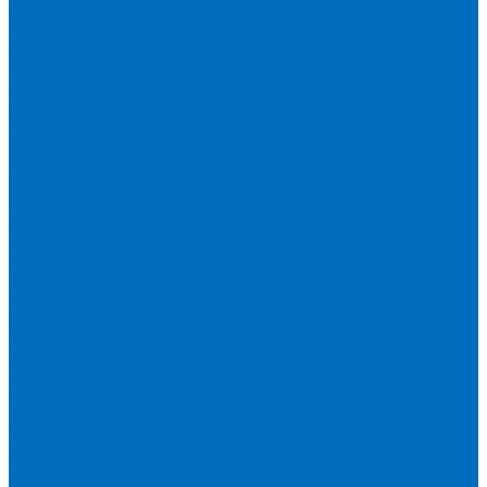
Расходники для сплавления (SPEX)
Запасные части и расходники ОЕМ
Вакуумное масло
Вакуумный насос
Водяной насос
Деионизирующая смола
Химические реактивы
Измельчители и пресса
Вибрационная мельница
Пресс
Щековые дробилки
Дополнительные аксессуары
Измерение ППП
Миксер для связующего
Компания
История
Новости
Клиенты
Бренды
Инвесторам
Политика конфиденциальности
Контакты
Реквизиты
Оплата
Доставка