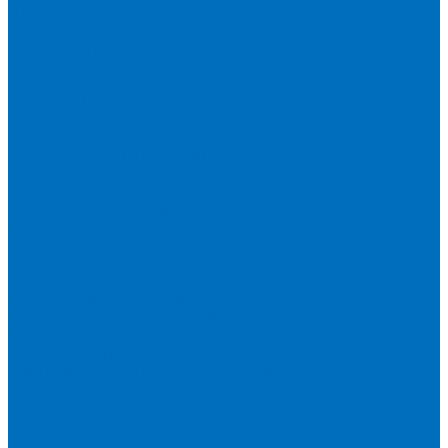
Пленка Chemplex
Пленка Fluxana
Пленка Экросхим
Кюветы для жидкости
Кюветы BGV Lab
Кюветы Chemplex
Кюветы Fluxana
Кюветы Экросхим
Расходники для прессования
Воск
Борная кислота
Таблетированное связующее
Стальные кольца
Алюминиевые чашки
Расходники для сплавления
Тетраборат и метаборат лития
Смесь тетра и метабората 50/50
Смесь тетра и метабората 66/34
Смесь тетра и метабората 12/22
Добавки и другие смеси
Оригинальные запасные части и расходники
Bruker
Malvern PANalytical
Rigaku
Shimadzu