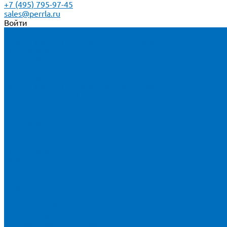
+7 (495) 795-97-45
sales@perrla.ru
Войти
Каталог товаров
Расходники для ЭД анализаторов серы
Спектроскан S
Hitachi Lab-X 3500 и 5000
HORIBA SLFA-20 и SLFA-60
XOS Petra
Расходники для ВД анализаторов серы
Спектроскан SW-D3
Rigaku Mini-Z и Micro-Z ULC
TANAKA FX-700
XOS Sindie
Расходники для анализаторов хлора и серы
XOS CLORA 2XP
Спектроскан CLSW
Bruker S2 POLAR
HORIBA MESA-7220V2
Расходники для РФА анализаторов нефтепродуктов
Bruker S1 TITAN и CTX 500S
xSORT, SPECTROCUBE и XEPOS
Olympus VANTA и DELTA
Пленка для кювет
Пленка Перрл Аналитик