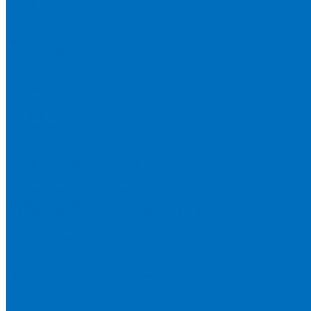
Серия 1900
Серия 2100
Серия 3100
Кюветы Fluxana
Кюветы Экросхим
Расходники для прессования
Воск
Борная кислота
Таблетированное связующее
Стальные кольца
Алюминиевые чашки
Расходники для сплавления
Тетраборат и метаборат лития
Смесь тетра и метабората 50/50
Смесь тетра и метабората 66/34
Смесь тетра и метабората 12/22
Добавки и другие смеси
Оригинальные запасные части и расходники
Bruker
Запасные части
Кюветы
Пленка для кювет
Расходники для прессования
Malvern PANalytical
Запасные части