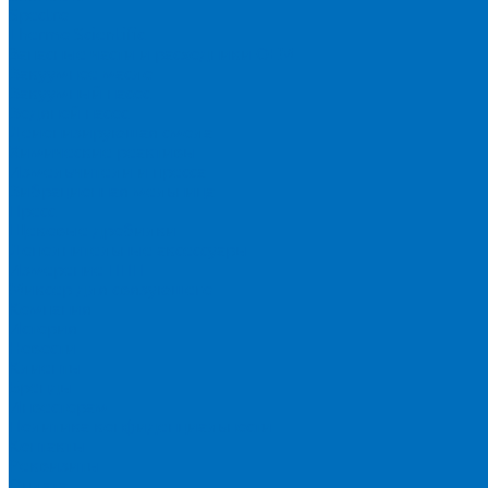
Spectro
Thermo Scientific
Запасные части и расходники ОЕМ
Вакуумное масло
Вакуумный насос
Водяной насос
Деионизирующая смола
Химические реактивы
Измельчители и пресса
Вибрационная мельница
Пресс
Щековые дробилки
Дополнительные аксессуары
Измерение ППП
Миксер для связующего
Компания
История
Новости
Клиенты
Бренды
Инвесторам
Политика конфиденциальности
Контакты
Реквизиты
Оплата