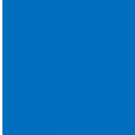
Доставка
Новости
Блог
...
Каталог товаров
Расходники для ЭД анализаторов серы
Спектроскан S
Hitachi Lab-X 3500 и 5000
HORIBA SLFA-20 и SLFA-60
XOS Petra
Расходники для ВД анализаторов серы
Спектроскан SW-D3
Rigaku Mini-Z и Micro-Z ULC
TANAKA FX-700
XOS Sindie
Расходники для анализаторов хлора и серы
XOS CLORA 2XP
Спектроскан CLSW
Bruker S2 POLAR
HORIBA MESA-7220V2
Расходники для РФА анализаторов нефтепродуктов
Bruker S1 TITAN и CTX 500S
xSORT, SPECTROCUBE и XEPOS
Olympus VANTA и DELTA
Пленка для кювет