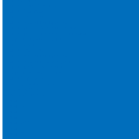
Пленка Перрл Аналитик
Пленка Chemplex
Пленка в рулонах
Пленка нарезанная круглая
Пленка SpectroMembrane в рамке
Пленка SpectroFilm самоклеящаяся
Газопроницаемая пленка
Пленка Fluxana
Пленка в рулонах
Пленка нарезанная круглая
Пленка нарезанные квадраты
Пленка FilmVelopes в рамке
Газопроницаемая пленка
Пленка Экросхим
Кюветы для жидкости
Кюветы BGV Lab
Кюветы Chemplex
Серия 1000
Серия 1300
Серия 1400
Серия 1500
Серия 1600
Серия 1700
Серия 1800