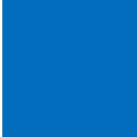
Пленка Chemplex
Пленка Fluxana
Пленка Экросхим
Кюветы для жидкости
Кюветы BGV Lab
Кюветы Chemplex
Кюветы Fluxana
Кюветы Экросхим
Расходники для прессования
Воск
Борная кислота
Таблетированное связующее
Стальные кольца
Алюминиевые чашки
Расходники для сплавления
Тетраборат и метаборат лития
Смесь тетра и метабората 50/50
Смесь тетра и метабората 66/34
Смесь тетра и метабората 12/22
Добавки и другие смеси
Оригинальные запасные части и расходники
Bruker
Malvern PANalytical
Rigaku
Shimadzu