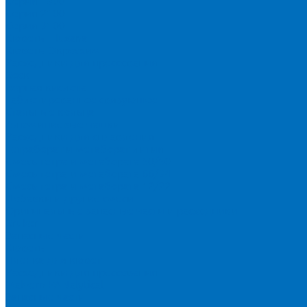
Серия 1900
Серия 2100
Серия 3100
Кюветы Fluxana
Кюветы Экросхим
Расходники для прессования
Воск
Борная кислота
Таблетированное связующее
Стальные кольца
Алюминиевые чашки
Расходники для сплавления
Тетраборат и метаборат лития
Смесь тетра и метабората 50/50
Смесь тетра и метабората 66/34
Смесь тетра и метабората 12/22
Добавки и другие смеси
Оригинальные запасные части и расходники
Bruker
Запасные части
Кюветы
Пленка для кювет
Расходники для прессования
Malvern PANalytical
Запасные части