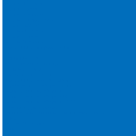
Пленка Chemplex
Пленка Fluxana
Пленка Экросхим
Кюветы для жидкости
Кюветы BGV Lab
Кюветы Chemplex
Кюветы Fluxana
Кюветы Экросхим
Расходники для прессования
Воск
Борная кислота
Таблетированное связующее
Стальные кольца
Алюминиевые чашки
Расходники для сплавления
Тетраборат и метаборат лития
Смесь тетра и метабората 50/50
Смесь тетра и метабората 66/34
Смесь тетра и метабората 12/22
Добавки и другие смеси
Оригинальные запасные части и расходники
Bruker
Malvern PANalytical
Rigaku
Shimadzu