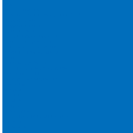
Spectro
Thermo Scientific
Запасные части и расходники ОЕМ
Вакуумное масло
Вакуумный насос
Водяной насос
Деионизирующая смола
Химические реактивы
Измельчители и пресса
Вибрационная мельница
Пресс
Щековые дробилки
Дополнительные аксессуары
Измерение ППП
Миксер для связующего
Компания
История
Новости
Клиенты
Бренды
Инвесторам
Политика конфиденциальности
Контакты
Реквизиты
Оплата