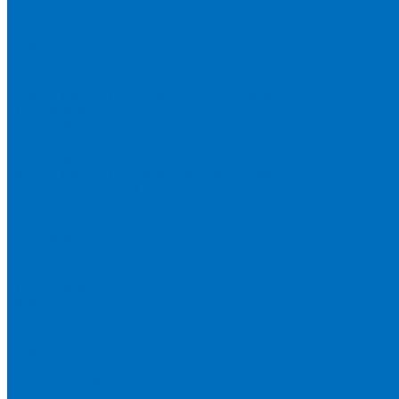
Доставка
Новости
Блог
...
Каталог товаров
Расходники для ЭД анализаторов серы
Спектроскан S
Hitachi Lab-X 3500 и 5000
HORIBA SLFA-20 и SLFA-60
XOS Petra
Расходники для ВД анализаторов серы
Спектроскан SW-D3
Rigaku Mini-Z и Micro-Z ULC
TANAKA FX-700
XOS Sindie
Расходники для анализаторов хлора и серы
XOS CLORA 2XP
Спектроскан CLSW
Bruker S2 POLAR
HORIBA MESA-7220V2
Расходники для РФА анализаторов нефтепродуктов
Bruker S1 TITAN и CTX 500S
xSORT, SPECTROCUBE и XEPOS
Olympus VANTA и DELTA
Пленка для кювет