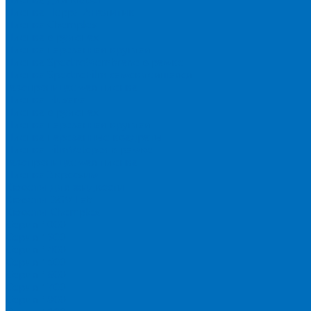
Пленка Перрл Аналитик
Пленка Chemplex
Пленка в рулонах
Пленка нарезанная круглая
Пленка SpectroMembrane в рамке
Пленка SpectroFilm самоклеящаяся
Газопроницаемая пленка
Пленка Fluxana
Пленка в рулонах
Пленка нарезанная круглая
Пленка нарезанные квадраты
Пленка FilmVelopes в рамке
Газопроницаемая пленка
Пленка Экросхим
Кюветы для жидкости
Кюветы BGV Lab
Кюветы Chemplex
Серия 1000
Серия 1300
Серия 1400
Серия 1500
Серия 1600
Серия 1700
Серия 1800