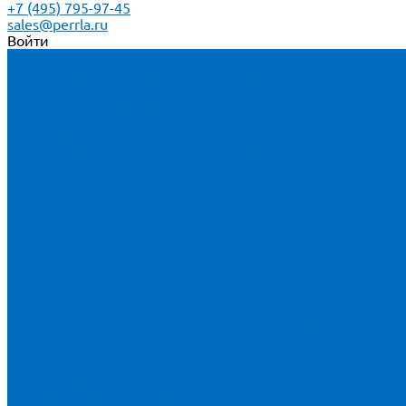
+7 (495) 795-97-45
sales@perrla.ru
Войти
Каталог товаров
Расходники для ЭД анализаторов серы
Спектроскан S
Hitachi Lab-X 3500 и 5000
HORIBA SLFA-20 и SLFA-60
XOS Petra
Расходники для ВД анализаторов серы
Спектроскан SW-D3
Rigaku Mini-Z и Micro-Z ULC
TANAKA FX-700
XOS Sindie
Расходники для анализаторов хлора и серы
XOS CLORA 2XP
Спектроскан CLSW
Bruker S2 POLAR
HORIBA MESA-7220V2
Расходники для РФА анализаторов нефтепродуктов
Bruker S1 TITAN и CTX 500S
xSORT, SPECTROCUBE и XEPOS
Olympus VANTA и DELTA
Пленка для кювет
Пленка Перрл Аналитик