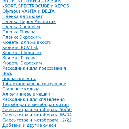
Bruker S1 TITAN и CTX 500S
xSORT, SPECTROCUBE и XEPOS
Olympus VANTA и DELTA
Пленка для кювет
Пленка Перрл Аналитик
Пленка Chemplex
Пленка Fluxana
Пленка Экросхим
Кюветы для жидкости
Кюветы BGV Lab
Кюветы Chemplex
Кюветы Fluxana
Кюветы Экросхим
Расходники для прессования
Воск
Борная кислота
Таблетированное связующее
Стальные кольца
Алюминиевые чашки
Расходники для сплавления
Тетраборат и метаборат лития
Смесь тетра и метабората 50/50
Смесь тетра и метабората 66/34
Смесь тетра и метабората 12/22
Добавки и другие смеси