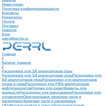
Бренды
Инвесторам
Политика конфиденциальности
Контакты
Реквизиты
Оплата
Доставка
Новости
Блог
sales@perrla.ru
Главная
/
Каталог товаров
/
Расходники для ЭД анализаторов серы
Расходники для ЭД анализаторов серы
Расходники для
ВД анализаторов серы
Расходники для анализаторов
хлора и серы
Расходники для РФА анализаторов
нефтепродуктов
Пленка для кювет
Кюветы для
жидкости
Расходники для прессования
Расходники для
сплавления
Оригинальные запасные части и
расходники
Запасные части и расходники
ОЕМ
Измельчители и пресса
Дополнительные