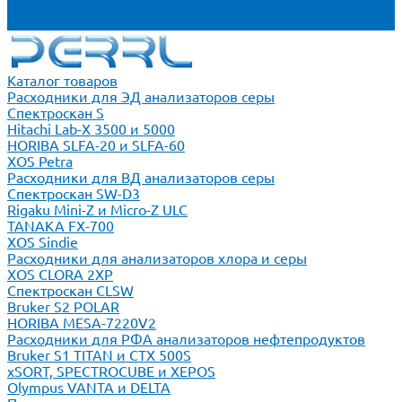
Новости
Блог
Каталог товаров
Расходники для ЭД анализаторов серы
Спектроскан S
Hitachi Lab-X 3500 и 5000
HORIBA SLFA-20 и SLFA-60
XOS Petra
Расходники для ВД анализаторов серы
Спектроскан SW-D3
Rigaku Mini-Z и Micro-Z ULC
TANAKA FX-700
XOS Sindie
Расходники для анализаторов хлора и серы
XOS CLORA 2XP
Спектроскан CLSW
Bruker S2 POLAR
HORIBA MESA-7220V2
Расходники для РФА анализаторов нефтепродуктов
Bruker S1 TITAN и CTX 500S
xSORT, SPECTROCUBE и XEPOS
Olympus VANTA и DELTA