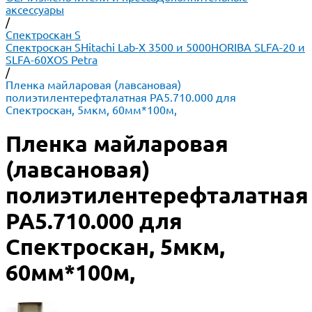
аксессуары
/
Спектроскан S
Спектроскан S
Hitachi Lab-X 3500 и 5000
HORIBA SLFA-20 и
SLFA-60
XOS Petra
/
Пленка майларовая (лавсановая)
полиэтилентерефталатная РА5.710.000 для
Спектроскан, 5мкм, 60мм*100м,
Пленка майларовая
(лавсановая)
полиэтилентерефталатная
РА5.710.000 для
Спектроскан, 5мкм,
60мм*100м,