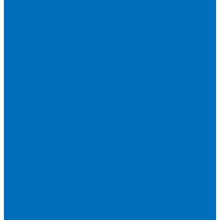
Пленка Перрл Аналитик
Пленка Chemplex
Пленка в рулонах
Пленка нарезанная круглая
Пленка SpectroMembrane в рамке
Пленка SpectroFilm самоклеящаяся
Газопроницаемая пленка
Пленка Fluxana
Пленка в рулонах
Пленка нарезанная круглая
Пленка нарезанные квадраты
Пленка FilmVelopes в рамке
Газопроницаемая пленка
Пленка Экросхим
Кюветы для жидкости
Кюветы BGV Lab
Кюветы Chemplex
Серия 1000
Серия 1300
Серия 1400
Серия 1500
Серия 1600
Серия 1700
Серия 1800