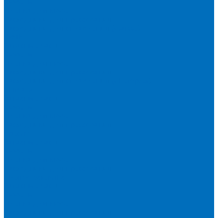
Кюветы
Пленка для кювет
Расходники для прессования
Расходники для сплавления (Claisse)
Rigaku
Запасные части
Кюветы
Пленка для кювет
Расходники для прессования
Расходники для сплавления (Chemplex)
Shimadzu
Запасные части
Кюветы
Пленка для кювет
Расходники для прессования
Spectro
Запасные части
Кюветы
Пленка для кювет
Расходники для прессования
Thermo Scientific
Запасные части
Кюветы
Пленка для кювет
Расходники для прессования