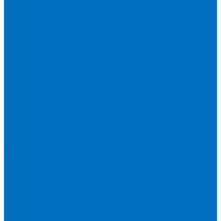
Spectro
Thermo Scientific
Запасные части и расходники ОЕМ
Вакуумное масло
Вакуумный насос
Водяной насос
Деионизирующая смола
Химические реактивы
Измельчители и пресса
Вибрационная мельница
Пресс
Щековые дробилки
Дополнительные аксессуары
Измерение ППП
Миксер для связующего
Компания
История
Новости
Клиенты
Бренды
Инвесторам
Политика конфиденциальности
Контакты
Реквизиты
Оплата