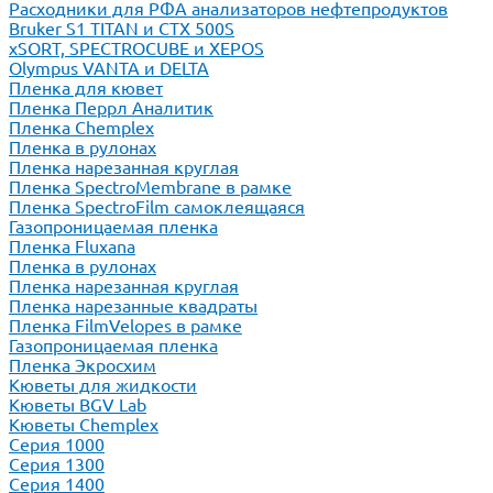
Расходники для РФА анализаторов нефтепродуктов
Bruker S1 TITAN и CTX 500S
xSORT, SPECTROCUBE и XEPOS
Olympus VANTA и DELTA
Пленка для кювет
Пленка Перрл Аналитик
Пленка Chemplex
Пленка в рулонах
Пленка нарезанная круглая
Пленка SpectroMembrane в рамке
Пленка SpectroFilm самоклеящаяся
Газопроницаемая пленка
Пленка Fluxana
Пленка в рулонах
Пленка нарезанная круглая
Пленка нарезанные квадраты
Пленка FilmVelopes в рамке
Газопроницаемая пленка
Пленка Экросхим
Кюветы для жидкости
Кюветы BGV Lab
Кюветы Chemplex
Серия 1000
Серия 1300
Серия 1400