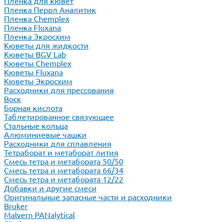
Пленка для кювет
Пленка Перрл Аналитик
Пленка Chemplex
Пленка Fluxana
Пленка Экросхим
Кюветы для жидкости
Кюветы BGV Lab
Кюветы Chemplex
Кюветы Fluxana
Кюветы Экросхим
Расходники для прессования
Воск
Борная кислота
Таблетированное связующее
Стальные кольца
Алюминиевые чашки
Расходники для сплавления
Тетраборат и метаборат лития
Смесь тетра и метабората 50/50
Смесь тетра и метабората 66/34
Смесь тетра и метабората 12/22
Добавки и другие смеси
Оригинальные запасные части и расходники
Bruker
Malvern PANalytical