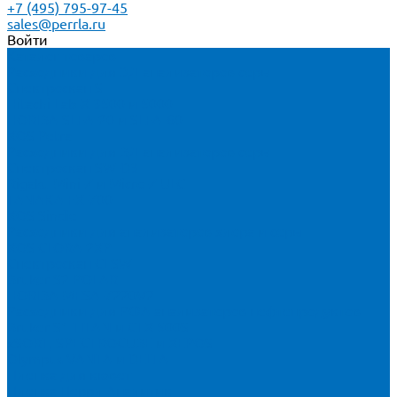
+7 (495) 795-97-45
sales@perrla.ru
Войти
Каталог товаров
Расходники для ЭД анализаторов серы
Спектроскан S
Hitachi Lab-X 3500 и 5000
HORIBA SLFA-20 и SLFA-60
XOS Petra
Расходники для ВД анализаторов серы
Спектроскан SW-D3
Rigaku Mini-Z и Micro-Z ULC
TANAKA FX-700
XOS Sindie
Расходники для анализаторов хлора и серы
XOS CLORA 2XP
Спектроскан CLSW
Bruker S2 POLAR
HORIBA MESA-7220V2
Расходники для РФА анализаторов нефтепродуктов
Bruker S1 TITAN и CTX 500S
xSORT, SPECTROCUBE и XEPOS
Olympus VANTA и DELTA
Пленка для кювет
Пленка Перрл Аналитик