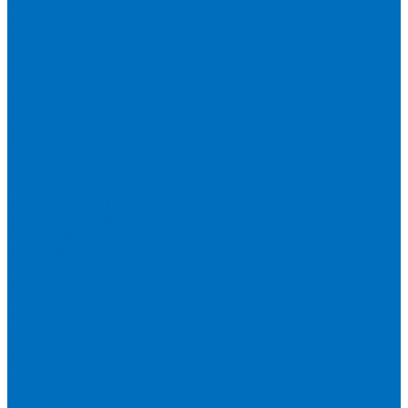
Расходники для сплавления (SPEX)
Запасные части и расходники ОЕМ
Вакуумное масло
Вакуумный насос
Водяной насос
Деионизирующая смола
Химические реактивы
Измельчители и пресса
Вибрационная мельница
Пресс
Щековые дробилки
Дополнительные аксессуары
Измерение ППП
Миксер для связующего
Компания
История
Новости
Клиенты
Бренды
Инвесторам
Политика конфиденциальности
Контакты
Реквизиты
Оплата
Доставка