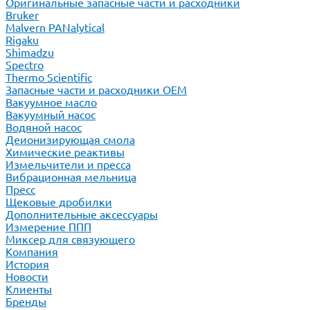
Оригинальные запасные части и расходники
Bruker
Malvern PANalytical
Rigaku
Shimadzu
Spectro
Thermo Scientific
Запасные части и расходники ОЕМ
Вакуумное масло
Вакуумный насос
Водяной насос
Деионизирующая смола
Химические реактивы
Измельчители и пресса
Вибрационная мельница
Пресс
Щековые дробилки
Дополнительные аксессуары
Измерение ППП
Миксер для связующего
Компания
История
Новости
Клиенты
Бренды