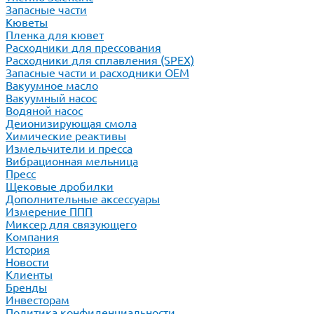
Запасные части
Кюветы
Пленка для кювет
Расходники для прессования
Расходники для сплавления (SPEX)
Запасные части и расходники ОЕМ
Вакуумное масло
Вакуумный насос
Водяной насос
Деионизирующая смола
Химические реактивы
Измельчители и пресса
Вибрационная мельница
Пресс
Щековые дробилки
Дополнительные аксессуары
Измерение ППП
Миксер для связующего
Компания
История
Новости
Клиенты
Бренды
Инвесторам
Политика конфиденциальности