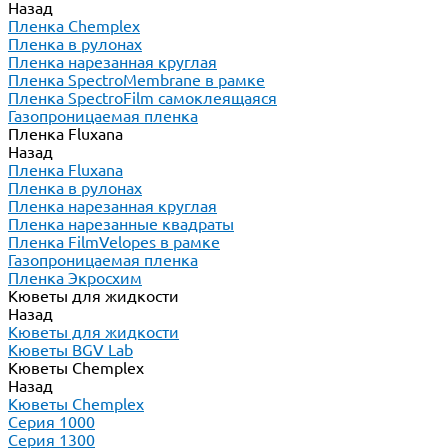
Назад
Пленка Chemplex
Пленка в рулонах
Пленка нарезанная круглая
Пленка SpectroMembrane в рамке
Пленка SpectroFilm самоклеящаяся
Газопроницаемая пленка
Пленка Fluxana
Назад
Пленка Fluxana
Пленка в рулонах
Пленка нарезанная круглая
Пленка нарезанные квадраты
Пленка FilmVelopes в рамке
Газопроницаемая пленка
Пленка Экросхим
Кюветы для жидкости
Назад
Кюветы для жидкости
Кюветы BGV Lab
Кюветы Chemplex
Назад
Кюветы Chemplex
Серия 1000
Серия 1300