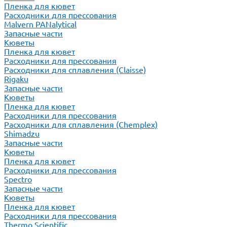
Пленка для кювет
Расходники для прессования
Malvern PANalytical
Запасные части
Кюветы
Пленка для кювет
Расходники для прессования
Расходники для сплавления (Claisse)
Rigaku
Запасные части
Кюветы
Пленка для кювет
Расходники для прессования
Расходники для сплавления (Chemplex)
Shimadzu
Запасные части
Кюветы
Пленка для кювет
Расходники для прессования
Spectro
Запасные части
Кюветы
Пленка для кювет
Расходники для прессования
Thermo Scientific