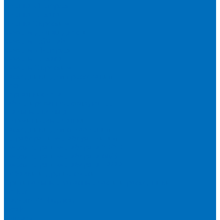
Пленка Chemplex
Пленка Fluxana
Пленка Экросхим
Кюветы для жидкости
Кюветы BGV Lab
Кюветы Chemplex
Кюветы Fluxana
Кюветы Экросхим
Расходники для прессования
Воск
Борная кислота
Таблетированное связующее
Стальные кольца
Алюминиевые чашки
Расходники для сплавления
Тетраборат и метаборат лития
Смесь тетра и метабората 50/50
Смесь тетра и метабората 66/34
Смесь тетра и метабората 12/22
Добавки и другие смеси
Оригинальные запасные части и расходники
Bruker
Malvern PANalytical
Rigaku
Shimadzu