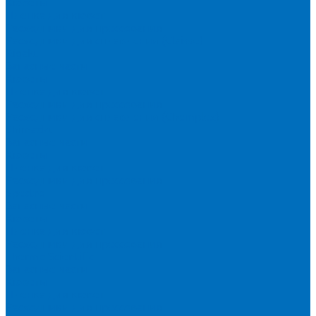
Кюветы
Пленка для кювет
Расходники для прессования
Расходники для сплавления (Claisse)
Rigaku
Запасные части
Кюветы
Пленка для кювет
Расходники для прессования
Расходники для сплавления (Chemplex)
Shimadzu
Запасные части
Кюветы
Пленка для кювет
Расходники для прессования
Spectro
Запасные части
Кюветы
Пленка для кювет
Расходники для прессования
Thermo Scientific
Запасные части
Кюветы
Пленка для кювет
Расходники для прессования