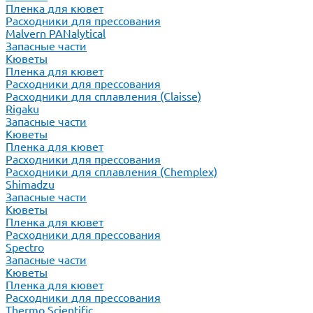
Пленка для кювет
Расходники для прессования
Malvern PANalytical
Запасные части
Кюветы
Пленка для кювет
Расходники для прессования
Расходники для сплавления (Claisse)
Rigaku
Запасные части
Кюветы
Пленка для кювет
Расходники для прессования
Расходники для сплавления (Chemplex)
Shimadzu
Запасные части
Кюветы
Пленка для кювет
Расходники для прессования
Spectro
Запасные части
Кюветы
Пленка для кювет
Расходники для прессования
Thermo Scientific