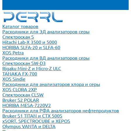
Новости
Блог
Каталог товаров
Расходники для ЭД анализаторов серы
Спектроскан S
Hitachi Lab-X 3500 и 5000
HORIBA SLFA-20 и SLFA-60
XOS Petra
Расходники для ВД анализаторов серы
Спектроскан SW-D3
Rigaku Mini-Z и Micro-Z ULC
TANAKA FX-700
XOS Sindie
Расходники для анализаторов хлора и серы
XOS CLORA 2XP
Спектроскан CLSW
Bruker S2 POLAR
HORIBA MESA-7220V2
Расходники для РФА анализаторов нефтепродуктов
Bruker S1 TITAN и CTX 500S
xSORT, SPECTROCUBE и XEPOS
Olympus VANTA и DELTA