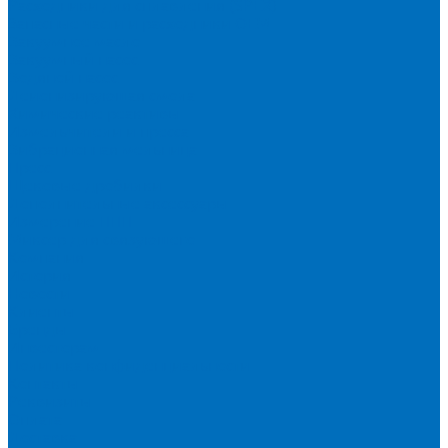
Расходники для сплавления (SPEX)
Запасные части и расходники ОЕМ
Вакуумное масло
Вакуумный насос
Водяной насос
Деионизирующая смола
Химические реактивы
Измельчители и пресса
Вибрационная мельница
Пресс
Щековые дробилки
Дополнительные аксессуары
Измерение ППП
Миксер для связующего
Компания
История
Новости
Клиенты
Бренды
Инвесторам
Политика конфиденциальности
Контакты
Реквизиты
Оплата
Доставка