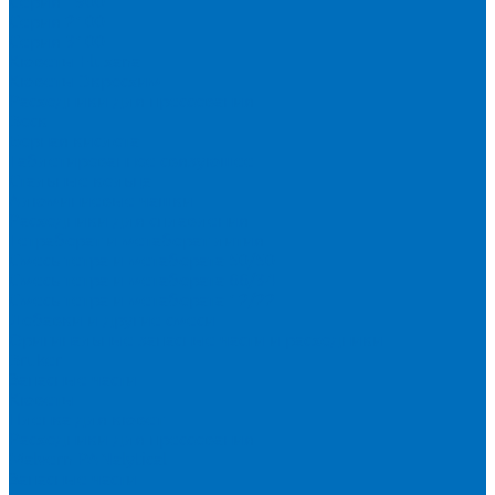
Серия 1900
Серия 2100
Серия 3100
Кюветы Fluxana
Кюветы Экросхим
Расходники для прессования
Воск
Борная кислота
Таблетированное связующее
Стальные кольца
Алюминиевые чашки
Расходники для сплавления
Тетраборат и метаборат лития
Смесь тетра и метабората 50/50
Смесь тетра и метабората 66/34
Смесь тетра и метабората 12/22
Добавки и другие смеси
Оригинальные запасные части и расходники
Bruker
Запасные части
Кюветы
Пленка для кювет
Расходники для прессования
Malvern PANalytical
Запасные части