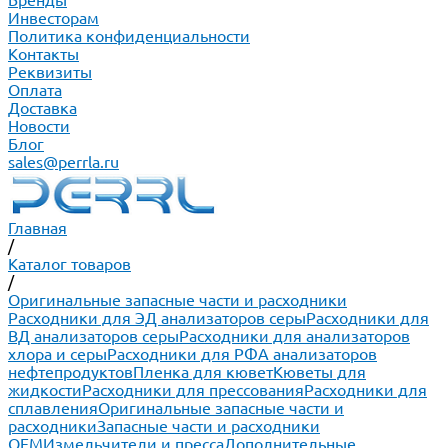
Бренды
Инвесторам
Политика конфиденциальности
Контакты
Реквизиты
Оплата
Доставка
Новости
Блог
sales@perrla.ru
Главная
/
Каталог товаров
/
Оригинальные запасные части и расходники
Расходники для ЭД анализаторов серы
Расходники для
ВД анализаторов серы
Расходники для анализаторов
хлора и серы
Расходники для РФА анализаторов
нефтепродуктов
Пленка для кювет
Кюветы для
жидкости
Расходники для прессования
Расходники для
сплавления
Оригинальные запасные части и
расходники
Запасные части и расходники
ОЕМ
Измельчители и пресса
Дополнительные