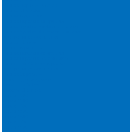
Пленка Перрл Аналитик
Пленка Chemplex
Пленка в рулонах
Пленка нарезанная круглая
Пленка SpectroMembrane в рамке
Пленка SpectroFilm самоклеящаяся
Газопроницаемая пленка
Пленка Fluxana
Пленка в рулонах
Пленка нарезанная круглая
Пленка нарезанные квадраты
Пленка FilmVelopes в рамке
Газопроницаемая пленка
Пленка Экросхим
Кюветы для жидкости
Кюветы BGV Lab
Кюветы Chemplex
Серия 1000
Серия 1300
Серия 1400
Серия 1500
Серия 1600
Серия 1700
Серия 1800