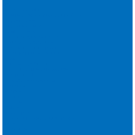
Spectro
Thermo Scientific
Запасные части и расходники ОЕМ
Вакуумное масло
Вакуумный насос
Водяной насос
Деионизирующая смола
Химические реактивы
Измельчители и пресса
Вибрационная мельница
Пресс
Щековые дробилки
Дополнительные аксессуары
Измерение ППП
Миксер для связующего
Компания
История
Новости
Клиенты
Бренды
Инвесторам
Политика конфиденциальности
Контакты
Реквизиты
Оплата