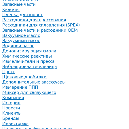
Запасные части
Кюветы
Пленка для кювет
Расходники для прессования
Расходники для сплавления (SPEX)
Запасные части и расходники ОЕМ
Вакуумное масло
Вакуумный насос
Водяной насос
Деионизирующая смола
Химические реактивы
Измельчители и пресса
Вибрационная мельница
Пресс
Щековые дробилки
Дополнительные аксессуары
Измерение ППП
Миксер для связующего
Компания
История
Новости
Клиенты
Бренды
Инвесторам
Политика конфиденциальности