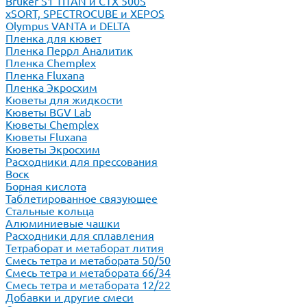
Bruker S1 TITAN и CTX 500S
xSORT, SPECTROCUBE и XEPOS
Olympus VANTA и DELTA
Пленка для кювет
Пленка Перрл Аналитик
Пленка Chemplex
Пленка Fluxana
Пленка Экросхим
Кюветы для жидкости
Кюветы BGV Lab
Кюветы Chemplex
Кюветы Fluxana
Кюветы Экросхим
Расходники для прессования
Воск
Борная кислота
Таблетированное связующее
Стальные кольца
Алюминиевые чашки
Расходники для сплавления
Тетраборат и метаборат лития
Смесь тетра и метабората 50/50
Смесь тетра и метабората 66/34
Смесь тетра и метабората 12/22
Добавки и другие смеси