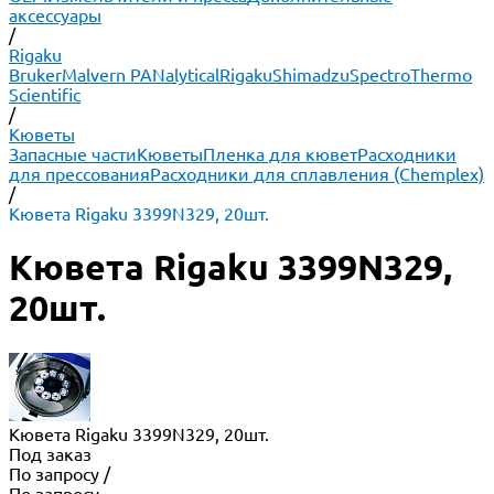
аксессуары
/
Rigaku
Bruker
Malvern PANalytical
Rigaku
Shimadzu
Spectro
Thermo
Scientific
/
Кюветы
Запасные части
Кюветы
Пленка для кювет
Расходники
для прессования
Расходники для сплавления (Chemplex)
/
Кювета Rigaku 3399N329, 20шт.
Кювета Rigaku 3399N329,
20шт.
Кювета Rigaku 3399N329, 20шт.
Под заказ
По запросу
/
По запросу