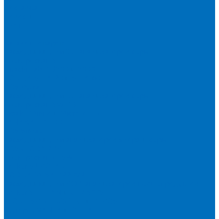
Доставка
Новости
Блог
...
Каталог товаров
Расходники для ЭД анализаторов серы
Спектроскан S
Hitachi Lab-X 3500 и 5000
HORIBA SLFA-20 и SLFA-60
XOS Petra
Расходники для ВД анализаторов серы
Спектроскан SW-D3
Rigaku Mini-Z и Micro-Z ULC
TANAKA FX-700
XOS Sindie
Расходники для анализаторов хлора и серы
XOS CLORA 2XP
Спектроскан CLSW
Bruker S2 POLAR
HORIBA MESA-7220V2
Расходники для РФА анализаторов нефтепродуктов
Bruker S1 TITAN и CTX 500S
xSORT, SPECTROCUBE и XEPOS
Olympus VANTA и DELTA
Пленка для кювет