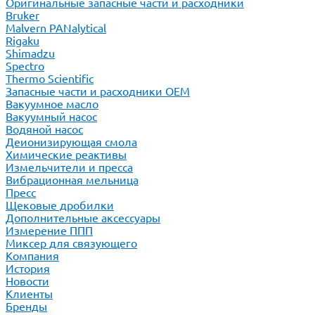
Оригинальные запасные части и расходники
Bruker
Malvern PANalytical
Rigaku
Shimadzu
Spectro
Thermo Scientific
Запасные части и расходники ОЕМ
Вакуумное масло
Вакуумный насос
Водяной насос
Деионизирующая смола
Химические реактивы
Измельчители и пресса
Вибрационная мельница
Пресс
Щековые дробилки
Дополнительные аксессуары
Измерение ППП
Миксер для связующего
Компания
История
Новости
Клиенты
Бренды