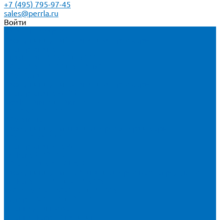
+7 (495) 795-97-45
sales@perrla.ru
Войти
Каталог товаров
Расходники для ЭД анализаторов серы
Спектроскан S
Hitachi Lab-X 3500 и 5000
HORIBA SLFA-20 и SLFA-60
XOS Petra
Расходники для ВД анализаторов серы
Спектроскан SW-D3
Rigaku Mini-Z и Micro-Z ULC
TANAKA FX-700
XOS Sindie
Расходники для анализаторов хлора и серы
XOS CLORA 2XP
Спектроскан CLSW
Bruker S2 POLAR
HORIBA MESA-7220V2
Расходники для РФА анализаторов нефтепродуктов
Bruker S1 TITAN и CTX 500S
xSORT, SPECTROCUBE и XEPOS
Olympus VANTA и DELTA
Пленка для кювет
Пленка Перрл Аналитик