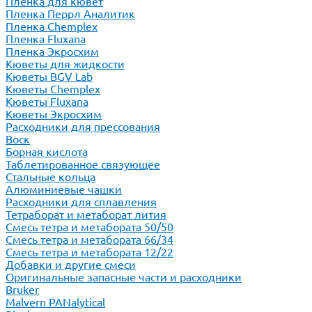
Пленка для кювет
Пленка Перрл Аналитик
Пленка Chemplex
Пленка Fluxana
Пленка Экросхим
Кюветы для жидкости
Кюветы BGV Lab
Кюветы Chemplex
Кюветы Fluxana
Кюветы Экросхим
Расходники для прессования
Воск
Борная кислота
Таблетированное связующее
Стальные кольца
Алюминиевые чашки
Расходники для сплавления
Тетраборат и метаборат лития
Смесь тетра и метабората 50/50
Смесь тетра и метабората 66/34
Смесь тетра и метабората 12/22
Добавки и другие смеси
Оригинальные запасные части и расходники
Bruker
Malvern PANalytical