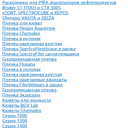
Расходники для РФА анализаторов нефтепродуктов
Bruker S1 TITAN и CTX 500S
xSORT, SPECTROCUBE и XEPOS
Olympus VANTA и DELTA
Пленка для кювет
Пленка Перрл Аналитик
Пленка Chemplex
Пленка в рулонах
Пленка нарезанная круглая
Пленка SpectroMembrane в рамке
Пленка SpectroFilm самоклеящаяся
Газопроницаемая пленка
Пленка Fluxana
Пленка в рулонах
Пленка нарезанная круглая
Пленка нарезанные квадраты
Пленка FilmVelopes в рамке
Газопроницаемая пленка
Пленка Экросхим
Кюветы для жидкости
Кюветы BGV Lab
Кюветы Chemplex
Серия 1000
Серия 1300
Серия 1400