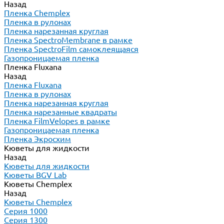
Назад
Пленка Chemplex
Пленка в рулонах
Пленка нарезанная круглая
Пленка SpectroMembrane в рамке
Пленка SpectroFilm самоклеящаяся
Газопроницаемая пленка
Пленка Fluxana
Назад
Пленка Fluxana
Пленка в рулонах
Пленка нарезанная круглая
Пленка нарезанные квадраты
Пленка FilmVelopes в рамке
Газопроницаемая пленка
Пленка Экросхим
Кюветы для жидкости
Назад
Кюветы для жидкости
Кюветы BGV Lab
Кюветы Chemplex
Назад
Кюветы Chemplex
Серия 1000
Серия 1300