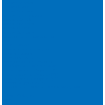
Пленка Chemplex
Пленка Fluxana
Пленка Экросхим
Кюветы для жидкости
Кюветы BGV Lab
Кюветы Chemplex
Кюветы Fluxana
Кюветы Экросхим
Расходники для прессования
Воск
Борная кислота
Таблетированное связующее
Стальные кольца
Алюминиевые чашки
Расходники для сплавления
Тетраборат и метаборат лития
Смесь тетра и метабората 50/50
Смесь тетра и метабората 66/34
Смесь тетра и метабората 12/22
Добавки и другие смеси
Оригинальные запасные части и расходники
Bruker
Malvern PANalytical
Rigaku
Shimadzu