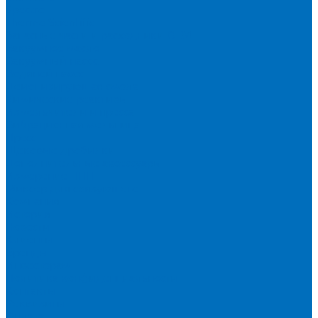
Spectro
Thermo Scientific
Запасные части и расходники ОЕМ
Вакуумное масло
Вакуумный насос
Водяной насос
Деионизирующая смола
Химические реактивы
Измельчители и пресса
Вибрационная мельница
Пресс
Щековые дробилки
Дополнительные аксессуары
Измерение ППП
Миксер для связующего
Компания
История
Новости
Клиенты
Бренды
Инвесторам
Политика конфиденциальности
Контакты
Реквизиты
Оплата