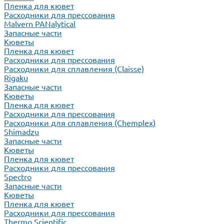
Пленка для кювет
Расходники для прессования
Malvern PANalytical
Запасные части
Кюветы
Пленка для кювет
Расходники для прессования
Расходники для сплавления (Claisse)
Rigaku
Запасные части
Кюветы
Пленка для кювет
Расходники для прессования
Расходники для сплавления (Chemplex)
Shimadzu
Запасные части
Кюветы
Пленка для кювет
Расходники для прессования
Spectro
Запасные части
Кюветы
Пленка для кювет
Расходники для прессования
Thermo Scientific