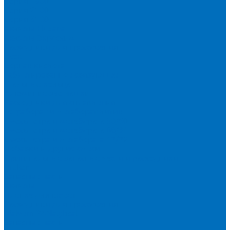
Серия 1900
Серия 2100
Серия 3100
Кюветы Fluxana
Кюветы Экросхим
Расходники для прессования
Воск
Борная кислота
Таблетированное связующее
Стальные кольца
Алюминиевые чашки
Расходники для сплавления
Тетраборат и метаборат лития
Смесь тетра и метабората 50/50
Смесь тетра и метабората 66/34
Смесь тетра и метабората 12/22
Добавки и другие смеси
Оригинальные запасные части и расходники
Bruker
Запасные части
Кюветы
Пленка для кювет
Расходники для прессования
Malvern PANalytical
Запасные части