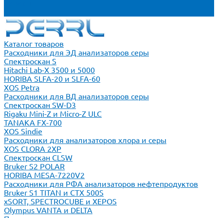
Новости
Блог
Каталог товаров
Расходники для ЭД анализаторов серы
Спектроскан S
Hitachi Lab-X 3500 и 5000
HORIBA SLFA-20 и SLFA-60
XOS Petra
Расходники для ВД анализаторов серы
Спектроскан SW-D3
Rigaku Mini-Z и Micro-Z ULC
TANAKA FX-700
XOS Sindie
Расходники для анализаторов хлора и серы
XOS CLORA 2XP
Спектроскан CLSW
Bruker S2 POLAR
HORIBA MESA-7220V2
Расходники для РФА анализаторов нефтепродуктов
Bruker S1 TITAN и CTX 500S
xSORT, SPECTROCUBE и XEPOS
Olympus VANTA и DELTA