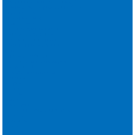
Расходники для сплавления (SPEX)
Запасные части и расходники ОЕМ
Вакуумное масло
Вакуумный насос
Водяной насос
Деионизирующая смола
Химические реактивы
Измельчители и пресса
Вибрационная мельница
Пресс
Щековые дробилки
Дополнительные аксессуары
Измерение ППП
Миксер для связующего
Компания
История
Новости
Клиенты
Бренды
Инвесторам
Политика конфиденциальности
Контакты
Реквизиты
Оплата
Доставка