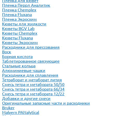
Пленка для кювет
Пленка Перрл Аналитик
Пленка Chemplex
Пленка Fluxana
Пленка Экросхим
Кюветы для жидкости
Кюветы BGV Lab
Кюветы Chemplex
Кюветы Fluxana
Кюветы Экросхим
Расходники для прессования
Воск
Борная кислота
Таблетированное связующее
Стальные кольца
Алюминиевые чашки
Расходники для сплавления
Тетраборат и метаборат лития
Смесь тетра и метабората 50/50
Смесь тетра и метабората 66/34
Смесь тетра и метабората 12/22
Добавки и другие смеси
Оригинальные запасные части и расходники
Bruker
Malvern PANalytical