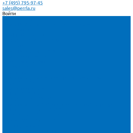
+7 (495) 795-97-45
sales@perrla.ru
Войти
Каталог товаров
Расходники для ЭД анализаторов серы
Спектроскан S
Hitachi Lab-X 3500 и 5000
HORIBA SLFA-20 и SLFA-60
XOS Petra
Расходники для ВД анализаторов серы
Спектроскан SW-D3
Rigaku Mini-Z и Micro-Z ULC
TANAKA FX-700
XOS Sindie
Расходники для анализаторов хлора и серы
XOS CLORA 2XP
Спектроскан CLSW
Bruker S2 POLAR
HORIBA MESA-7220V2
Расходники для РФА анализаторов нефтепродуктов
Bruker S1 TITAN и CTX 500S
xSORT, SPECTROCUBE и XEPOS
Olympus VANTA и DELTA
Пленка для кювет
Пленка Перрл Аналитик