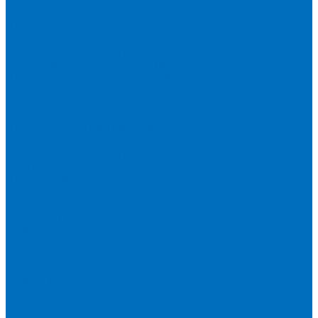
Пленка Перрл Аналитик
Пленка Chemplex
Пленка в рулонах
Пленка нарезанная круглая
Пленка SpectroMembrane в рамке
Пленка SpectroFilm самоклеящаяся
Газопроницаемая пленка
Пленка Fluxana
Пленка в рулонах
Пленка нарезанная круглая
Пленка нарезанные квадраты
Пленка FilmVelopes в рамке
Газопроницаемая пленка
Пленка Экросхим
Кюветы для жидкости
Кюветы BGV Lab
Кюветы Chemplex
Серия 1000
Серия 1300
Серия 1400
Серия 1500
Серия 1600
Серия 1700
Серия 1800