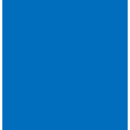
Пленка Chemplex
Пленка Fluxana
Пленка Экросхим
Кюветы для жидкости
Кюветы BGV Lab
Кюветы Chemplex
Кюветы Fluxana
Кюветы Экросхим
Расходники для прессования
Воск
Борная кислота
Таблетированное связующее
Стальные кольца
Алюминиевые чашки
Расходники для сплавления
Тетраборат и метаборат лития
Смесь тетра и метабората 50/50
Смесь тетра и метабората 66/34
Смесь тетра и метабората 12/22
Добавки и другие смеси
Оригинальные запасные части и расходники
Bruker
Malvern PANalytical
Rigaku
Shimadzu