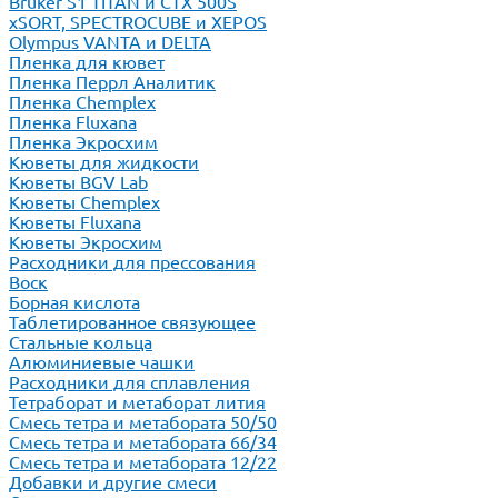
Bruker S1 TITAN и CTX 500S
xSORT, SPECTROCUBE и XEPOS
Olympus VANTA и DELTA
Пленка для кювет
Пленка Перрл Аналитик
Пленка Chemplex
Пленка Fluxana
Пленка Экросхим
Кюветы для жидкости
Кюветы BGV Lab
Кюветы Chemplex
Кюветы Fluxana
Кюветы Экросхим
Расходники для прессования
Воск
Борная кислота
Таблетированное связующее
Стальные кольца
Алюминиевые чашки
Расходники для сплавления
Тетраборат и метаборат лития
Смесь тетра и метабората 50/50
Смесь тетра и метабората 66/34
Смесь тетра и метабората 12/22
Добавки и другие смеси