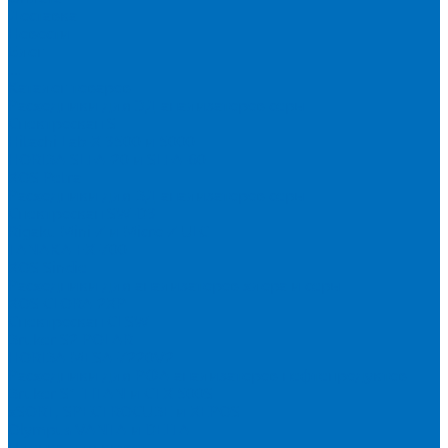
Доставка
Новости
Блог
...
Каталог товаров
Расходники для ЭД анализаторов серы
Спектроскан S
Hitachi Lab-X 3500 и 5000
HORIBA SLFA-20 и SLFA-60
XOS Petra
Расходники для ВД анализаторов серы
Спектроскан SW-D3
Rigaku Mini-Z и Micro-Z ULC
TANAKA FX-700
XOS Sindie
Расходники для анализаторов хлора и серы
XOS CLORA 2XP
Спектроскан CLSW
Bruker S2 POLAR
HORIBA MESA-7220V2
Расходники для РФА анализаторов нефтепродуктов
Bruker S1 TITAN и CTX 500S
xSORT, SPECTROCUBE и XEPOS
Olympus VANTA и DELTA
Пленка для кювет