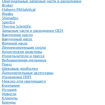
Оригинальные запасные части и расходники
Bruker
Malvern PANalytical
Rigaku
Shimadzu
Spectro
Thermo Scientific
Запасные части и расходники ОЕМ
Вакуумное масло
Вакуумный насос
Водяной насос
Деионизирующая смола
Химические реактивы
Измельчители и пресса
Вибрационная мельница
Пресс
Щековые дробилки
Дополнительные аксессуары
Измерение ППП
Миксер для связующего
Компания
История
Новости
Клиенты
Бренды