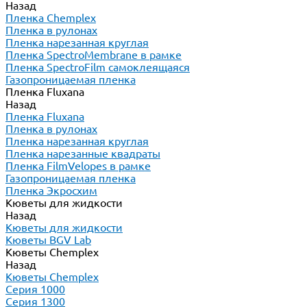
Назад
Пленка Chemplex
Пленка в рулонах
Пленка нарезанная круглая
Пленка SpectroMembrane в рамке
Пленка SpectroFilm самоклеящаяся
Газопроницаемая пленка
Пленка Fluxana
Назад
Пленка Fluxana
Пленка в рулонах
Пленка нарезанная круглая
Пленка нарезанные квадраты
Пленка FilmVelopes в рамке
Газопроницаемая пленка
Пленка Экросхим
Кюветы для жидкости
Назад
Кюветы для жидкости
Кюветы BGV Lab
Кюветы Chemplex
Назад
Кюветы Chemplex
Серия 1000
Серия 1300