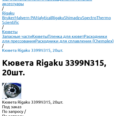
аксессуары
/
Rigaku
Bruker
Malvern PANalytical
Rigaku
Shimadzu
Spectro
Thermo
Scientific
/
Кюветы
Запасные части
Кюветы
Пленка для кювет
Расходники
для прессования
Расходники для сплавления (Chemplex)
/
Кювета Rigaku 3399N315, 20шт.
Кювета Rigaku 3399N315,
20шт.
Кювета Rigaku 3399N315, 20шт.
Под заказ
По запросу
/
По запросу