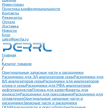
Бренды
Инвесторам
Политика конфиденциальности
Контакты
Реквизиты
Оплата
Доставка
Новости
Блог
sales@perrla.ru
Главная
/
Каталог товаров
/
Оригинальные запасные части и расходники
Расходники для ЭД анализаторов серы
Расходники для
ВД анализаторов серы
Расходники для анализаторов
хлора и серы
Расходники для РФА анализаторов
нефтепродуктов
Пленка для кювет
Кюветы для
жидкости
Расходники для прессования
Расходники для
сплавления
Оригинальные запасные части и
расходники
Запасные части и расходники
ОЕМ
Измельчители и пресса
Дополнительные