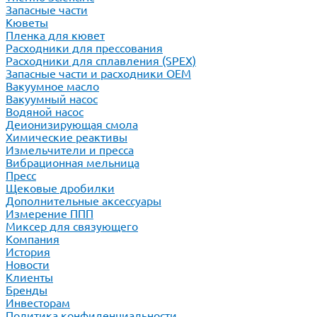
Запасные части
Кюветы
Пленка для кювет
Расходники для прессования
Расходники для сплавления (SPEX)
Запасные части и расходники ОЕМ
Вакуумное масло
Вакуумный насос
Водяной насос
Деионизирующая смола
Химические реактивы
Измельчители и пресса
Вибрационная мельница
Пресс
Щековые дробилки
Дополнительные аксессуары
Измерение ППП
Миксер для связующего
Компания
История
Новости
Клиенты
Бренды
Инвесторам
Политика конфиденциальности