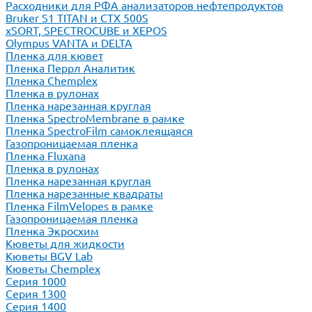
Расходники для РФА анализаторов нефтепродуктов
Bruker S1 TITAN и CTX 500S
xSORT, SPECTROCUBE и XEPOS
Olympus VANTA и DELTA
Пленка для кювет
Пленка Перрл Аналитик
Пленка Chemplex
Пленка в рулонах
Пленка нарезанная круглая
Пленка SpectroMembrane в рамке
Пленка SpectroFilm самоклеящаяся
Газопроницаемая пленка
Пленка Fluxana
Пленка в рулонах
Пленка нарезанная круглая
Пленка нарезанные квадраты
Пленка FilmVelopes в рамке
Газопроницаемая пленка
Пленка Экросхим
Кюветы для жидкости
Кюветы BGV Lab
Кюветы Chemplex
Серия 1000
Серия 1300
Серия 1400