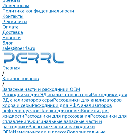
Бренды
Инвесторам
Политика конфиденциальности
Контакты
Реквизиты
Оплата
Доставка
Новости
Блог
sales@perrla.ru
Главная
/
Каталог товаров
/
Запасные части и расходники ОЕМ
Расходники для ЭД анализаторов серы
Расходники для
ВД анализаторов серы
Расходники для анализаторов
хлора и серы
Расходники для РФА анализаторов
нефтепродуктов
Пленка для кювет
Кюветы для
жидкости
Расходники для прессования
Расходники для
сплавления
Оригинальные запасные части и
расходники
Запасные части и расходники
ОЕМ
Измельчители и пресса
Дополнительные