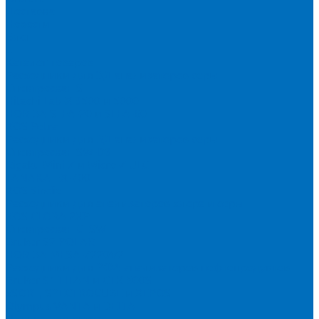
Доставка
Новости
Блог
...
Каталог товаров
Расходники для ЭД анализаторов серы
Спектроскан S
Hitachi Lab-X 3500 и 5000
HORIBA SLFA-20 и SLFA-60
XOS Petra
Расходники для ВД анализаторов серы
Спектроскан SW-D3
Rigaku Mini-Z и Micro-Z ULC
TANAKA FX-700
XOS Sindie
Расходники для анализаторов хлора и серы
XOS CLORA 2XP
Спектроскан CLSW
Bruker S2 POLAR
HORIBA MESA-7220V2
Расходники для РФА анализаторов нефтепродуктов
Bruker S1 TITAN и CTX 500S
xSORT, SPECTROCUBE и XEPOS
Olympus VANTA и DELTA
Пленка для кювет