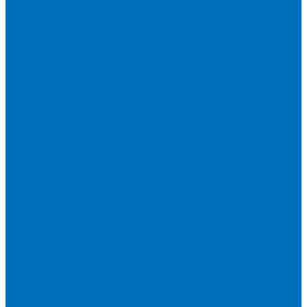
Spectro
Thermo Scientific
Запасные части и расходники ОЕМ
Вакуумное масло
Вакуумный насос
Водяной насос
Деионизирующая смола
Химические реактивы
Измельчители и пресса
Вибрационная мельница
Пресс
Щековые дробилки
Дополнительные аксессуары
Измерение ППП
Миксер для связующего
Компания
История
Новости
Клиенты
Бренды
Инвесторам
Политика конфиденциальности
Контакты
Реквизиты
Оплата