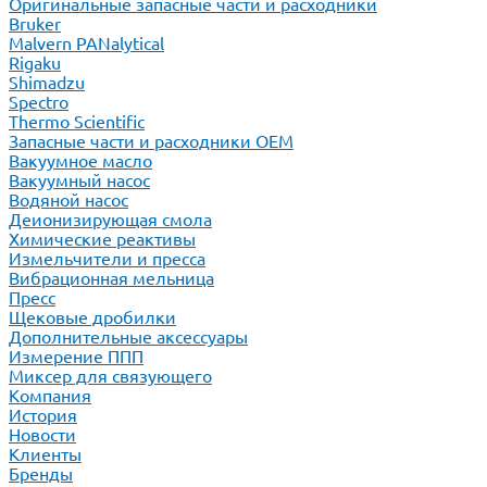
Оригинальные запасные части и расходники
Bruker
Malvern PANalytical
Rigaku
Shimadzu
Spectro
Thermo Scientific
Запасные части и расходники ОЕМ
Вакуумное масло
Вакуумный насос
Водяной насос
Деионизирующая смола
Химические реактивы
Измельчители и пресса
Вибрационная мельница
Пресс
Щековые дробилки
Дополнительные аксессуары
Измерение ППП
Миксер для связующего
Компания
История
Новости
Клиенты
Бренды