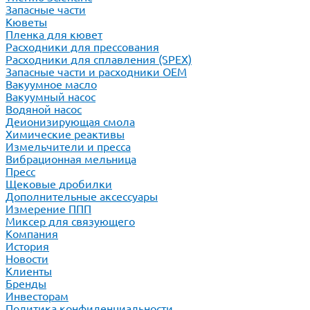
Запасные части
Кюветы
Пленка для кювет
Расходники для прессования
Расходники для сплавления (SPEX)
Запасные части и расходники ОЕМ
Вакуумное масло
Вакуумный насос
Водяной насос
Деионизирующая смола
Химические реактивы
Измельчители и пресса
Вибрационная мельница
Пресс
Щековые дробилки
Дополнительные аксессуары
Измерение ППП
Миксер для связующего
Компания
История
Новости
Клиенты
Бренды
Инвесторам
Политика конфиденциальности