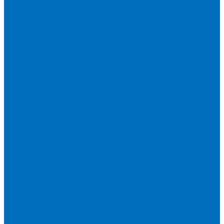
Кюветы
Пленка для кювет
Расходники для прессования
Расходники для сплавления (Claisse)
Rigaku
Запасные части
Кюветы
Пленка для кювет
Расходники для прессования
Расходники для сплавления (Chemplex)
Shimadzu
Запасные части
Кюветы
Пленка для кювет
Расходники для прессования
Spectro
Запасные части
Кюветы
Пленка для кювет
Расходники для прессования
Thermo Scientific
Запасные части
Кюветы
Пленка для кювет
Расходники для прессования