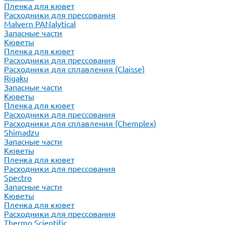
Пленка для кювет
Расходники для прессования
Malvern PANalytical
Запасные части
Кюветы
Пленка для кювет
Расходники для прессования
Расходники для сплавления (Claisse)
Rigaku
Запасные части
Кюветы
Пленка для кювет
Расходники для прессования
Расходники для сплавления (Chemplex)
Shimadzu
Запасные части
Кюветы
Пленка для кювет
Расходники для прессования
Spectro
Запасные части
Кюветы
Пленка для кювет
Расходники для прессования
Thermo Scientific