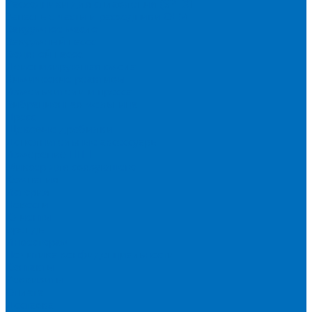
Расходники для сплавления (SPEX)
Запасные части и расходники ОЕМ
Вакуумное масло
Вакуумный насос
Водяной насос
Деионизирующая смола
Химические реактивы
Измельчители и пресса
Вибрационная мельница
Пресс
Щековые дробилки
Дополнительные аксессуары
Измерение ППП
Миксер для связующего
Компания
История
Новости
Клиенты
Бренды
Инвесторам
Политика конфиденциальности
Контакты
Реквизиты
Оплата
Доставка