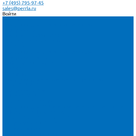
+7 (495) 795-97-45
sales@perrla.ru
Войти
Каталог товаров
Расходники для ЭД анализаторов серы
Спектроскан S
Hitachi Lab-X 3500 и 5000
HORIBA SLFA-20 и SLFA-60
XOS Petra
Расходники для ВД анализаторов серы
Спектроскан SW-D3
Rigaku Mini-Z и Micro-Z ULC
TANAKA FX-700
XOS Sindie
Расходники для анализаторов хлора и серы
XOS CLORA 2XP
Спектроскан CLSW
Bruker S2 POLAR
HORIBA MESA-7220V2
Расходники для РФА анализаторов нефтепродуктов
Bruker S1 TITAN и CTX 500S
xSORT, SPECTROCUBE и XEPOS
Olympus VANTA и DELTA
Пленка для кювет
Пленка Перрл Аналитик