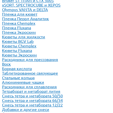
Bruker S1 TITAN и CTX 500S
xSORT, SPECTROCUBE и XEPOS
Olympus VANTA и DELTA
Пленка для кювет
Пленка Перрл Аналитик
Пленка Chemplex
Пленка Fluxana
Пленка Экросхим
Кюветы для жидкости
Кюветы BGV Lab
Кюветы Chemplex
Кюветы Fluxana
Кюветы Экросхим
Расходники для прессования
Воск
Борная кислота
Таблетированное связующее
Стальные кольца
Алюминиевые чашки
Расходники для сплавления
Тетраборат и метаборат лития
Смесь тетра и метабората 50/50
Смесь тетра и метабората 66/34
Смесь тетра и метабората 12/22
Добавки и другие смеси