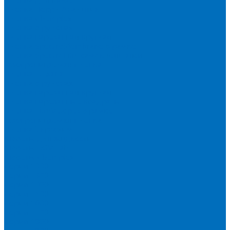
Пленка Перрл Аналитик
Пленка Chemplex
Пленка в рулонах
Пленка нарезанная круглая
Пленка SpectroMembrane в рамке
Пленка SpectroFilm самоклеящаяся
Газопроницаемая пленка
Пленка Fluxana
Пленка в рулонах
Пленка нарезанная круглая
Пленка нарезанные квадраты
Пленка FilmVelopes в рамке
Газопроницаемая пленка
Пленка Экросхим
Кюветы для жидкости
Кюветы BGV Lab
Кюветы Chemplex
Серия 1000
Серия 1300
Серия 1400
Серия 1500
Серия 1600
Серия 1700
Серия 1800