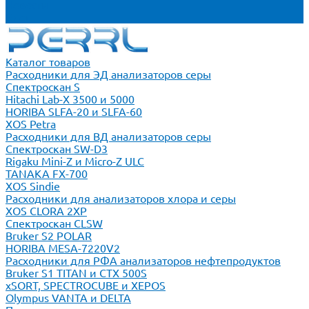
Новости
Блог
Каталог товаров
Расходники для ЭД анализаторов серы
Спектроскан S
Hitachi Lab-X 3500 и 5000
HORIBA SLFA-20 и SLFA-60
XOS Petra
Расходники для ВД анализаторов серы
Спектроскан SW-D3
Rigaku Mini-Z и Micro-Z ULC
TANAKA FX-700
XOS Sindie
Расходники для анализаторов хлора и серы
XOS CLORA 2XP
Спектроскан CLSW
Bruker S2 POLAR
HORIBA MESA-7220V2
Расходники для РФА анализаторов нефтепродуктов
Bruker S1 TITAN и CTX 500S
xSORT, SPECTROCUBE и XEPOS
Olympus VANTA и DELTA