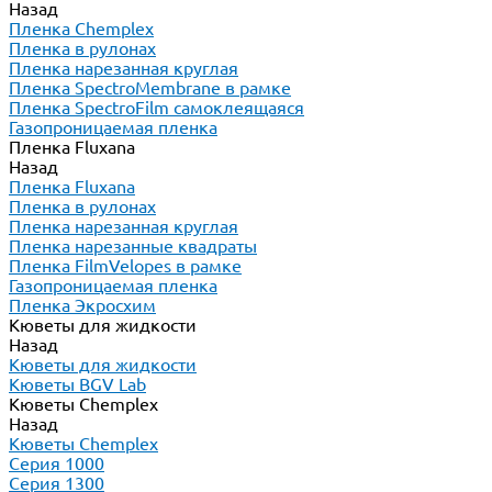
Назад
Пленка Chemplex
Пленка в рулонах
Пленка нарезанная круглая
Пленка SpectroMembrane в рамке
Пленка SpectroFilm самоклеящаяся
Газопроницаемая пленка
Пленка Fluxana
Назад
Пленка Fluxana
Пленка в рулонах
Пленка нарезанная круглая
Пленка нарезанные квадраты
Пленка FilmVelopes в рамке
Газопроницаемая пленка
Пленка Экросхим
Кюветы для жидкости
Назад
Кюветы для жидкости
Кюветы BGV Lab
Кюветы Chemplex
Назад
Кюветы Chemplex
Серия 1000
Серия 1300