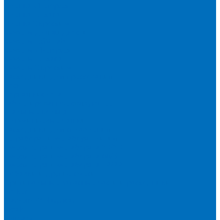
Пленка Chemplex
Пленка Fluxana
Пленка Экросхим
Кюветы для жидкости
Кюветы BGV Lab
Кюветы Chemplex
Кюветы Fluxana
Кюветы Экросхим
Расходники для прессования
Воск
Борная кислота
Таблетированное связующее
Стальные кольца
Алюминиевые чашки
Расходники для сплавления
Тетраборат и метаборат лития
Смесь тетра и метабората 50/50
Смесь тетра и метабората 66/34
Смесь тетра и метабората 12/22
Добавки и другие смеси
Оригинальные запасные части и расходники
Bruker
Malvern PANalytical
Rigaku
Shimadzu