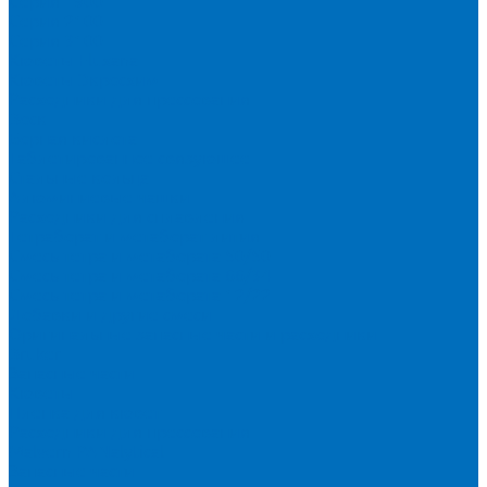
Серия 1900
Серия 2100
Серия 3100
Кюветы Fluxana
Кюветы Экросхим
Расходники для прессования
Воск
Борная кислота
Таблетированное связующее
Стальные кольца
Алюминиевые чашки
Расходники для сплавления
Тетраборат и метаборат лития
Смесь тетра и метабората 50/50
Смесь тетра и метабората 66/34
Смесь тетра и метабората 12/22
Добавки и другие смеси
Оригинальные запасные части и расходники
Bruker
Запасные части
Кюветы
Пленка для кювет
Расходники для прессования
Malvern PANalytical
Запасные части