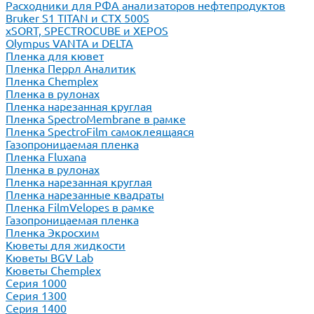
Расходники для РФА анализаторов нефтепродуктов
Bruker S1 TITAN и CTX 500S
xSORT, SPECTROCUBE и XEPOS
Olympus VANTA и DELTA
Пленка для кювет
Пленка Перрл Аналитик
Пленка Chemplex
Пленка в рулонах
Пленка нарезанная круглая
Пленка SpectroMembrane в рамке
Пленка SpectroFilm самоклеящаяся
Газопроницаемая пленка
Пленка Fluxana
Пленка в рулонах
Пленка нарезанная круглая
Пленка нарезанные квадраты
Пленка FilmVelopes в рамке
Газопроницаемая пленка
Пленка Экросхим
Кюветы для жидкости
Кюветы BGV Lab
Кюветы Chemplex
Серия 1000
Серия 1300
Серия 1400