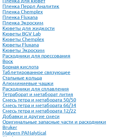
Пленка для кювет
Пленка Перрл Аналитик
Пленка Chemplex
Пленка Fluxana
Пленка Экросхим
Кюветы для жидкости
Кюветы BGV Lab
Кюветы Chemplex
Кюветы Fluxana
Кюветы Экросхим
Расходники для прессования
Воск
Борная кислота
Таблетированное связующее
Стальные кольца
Алюминиевые чашки
Расходники для сплавления
Тетраборат и метаборат лития
Смесь тетра и метабората 50/50
Смесь тетра и метабората 66/34
Смесь тетра и метабората 12/22
Добавки и другие смеси
Оригинальные запасные части и расходники
Bruker
Malvern PANalytical