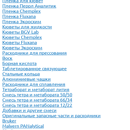
Пленка для кювет
Пленка Перрл Аналитик
Пленка Chemplex
Пленка Fluxana
Пленка Экросхим
Кюветы для жидкости
Кюветы BGV Lab
Кюветы Chemplex
Кюветы Fluxana
Кюветы Экросхим
Расходники для прессования
Воск
Борная кислота
Таблетированное связующее
Стальные кольца
Алюминиевые чашки
Расходники для сплавления
Тетраборат и метаборат лития
Смесь тетра и метабората 50/50
Смесь тетра и метабората 66/34
Смесь тетра и метабората 12/22
Добавки и другие смеси
Оригинальные запасные части и расходники
Bruker
Malvern PANalytical