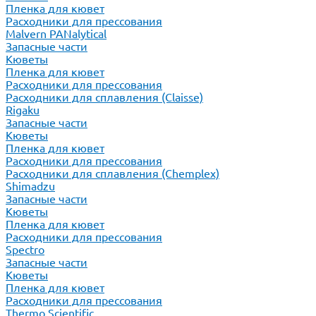
Пленка для кювет
Расходники для прессования
Malvern PANalytical
Запасные части
Кюветы
Пленка для кювет
Расходники для прессования
Расходники для сплавления (Claisse)
Rigaku
Запасные части
Кюветы
Пленка для кювет
Расходники для прессования
Расходники для сплавления (Chemplex)
Shimadzu
Запасные части
Кюветы
Пленка для кювет
Расходники для прессования
Spectro
Запасные части
Кюветы
Пленка для кювет
Расходники для прессования
Thermo Scientific