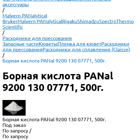
аксессуары
/
Malvern PANalytical
Bruker
Malvern PANalytical
Rigaku
Shimadzu
Spectro
Thermo
Scientific
/
Расходники для прессования
Запасные части
Кюветы
Пленка для кювет
Расходники
для прессования
Расходники для сплавления (Claisse)
/
Борная кислота PANal 9200 130 07771, 500г.
Борная кислота PANal
9200 130 07771, 500г.
Борная кислота PANal 9200 130 07771, 500г.
Под заказ
По запросу
/
По запросу