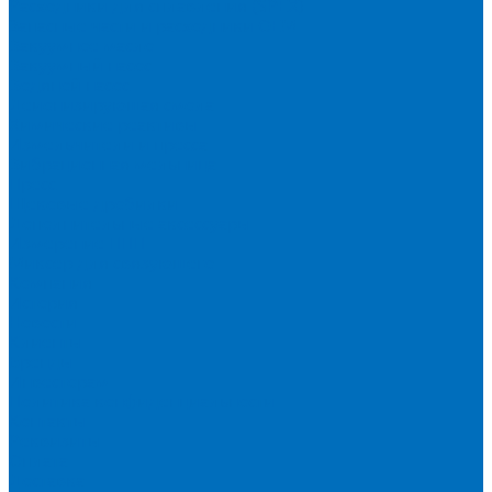
Расходники для сплавления (SPEX)
Запасные части и расходники ОЕМ
Вакуумное масло
Вакуумный насос
Водяной насос
Деионизирующая смола
Химические реактивы
Измельчители и пресса
Вибрационная мельница
Пресс
Щековые дробилки
Дополнительные аксессуары
Измерение ППП
Миксер для связующего
Компания
История
Новости
Клиенты
Бренды
Инвесторам
Политика конфиденциальности
Контакты
Реквизиты
Оплата
Доставка