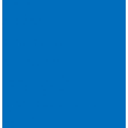
Пленка Chemplex
Пленка Fluxana
Пленка Экросхим
Кюветы для жидкости
Кюветы BGV Lab
Кюветы Chemplex
Кюветы Fluxana
Кюветы Экросхим
Расходники для прессования
Воск
Борная кислота
Таблетированное связующее
Стальные кольца
Алюминиевые чашки
Расходники для сплавления
Тетраборат и метаборат лития
Смесь тетра и метабората 50/50
Смесь тетра и метабората 66/34
Смесь тетра и метабората 12/22
Добавки и другие смеси
Оригинальные запасные части и расходники
Bruker
Malvern PANalytical
Rigaku
Shimadzu