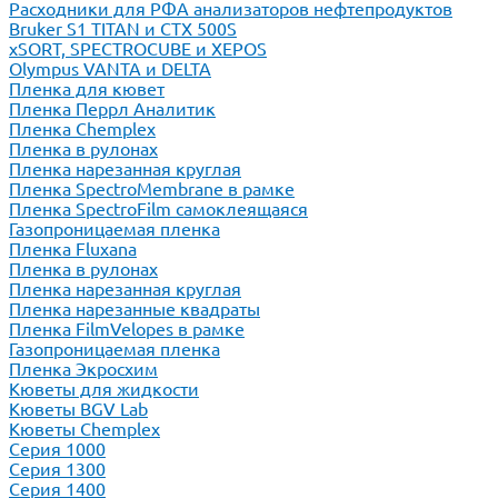
Расходники для РФА анализаторов нефтепродуктов
Bruker S1 TITAN и CTX 500S
xSORT, SPECTROCUBE и XEPOS
Olympus VANTA и DELTA
Пленка для кювет
Пленка Перрл Аналитик
Пленка Chemplex
Пленка в рулонах
Пленка нарезанная круглая
Пленка SpectroMembrane в рамке
Пленка SpectroFilm самоклеящаяся
Газопроницаемая пленка
Пленка Fluxana
Пленка в рулонах
Пленка нарезанная круглая
Пленка нарезанные квадраты
Пленка FilmVelopes в рамке
Газопроницаемая пленка
Пленка Экросхим
Кюветы для жидкости
Кюветы BGV Lab
Кюветы Chemplex
Серия 1000
Серия 1300
Серия 1400