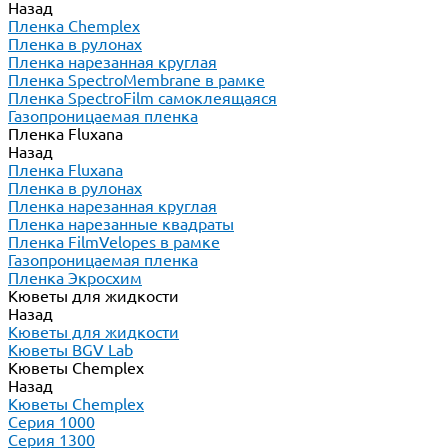
Назад
Пленка Chemplex
Пленка в рулонах
Пленка нарезанная круглая
Пленка SpectroMembrane в рамке
Пленка SpectroFilm самоклеящаяся
Газопроницаемая пленка
Пленка Fluxana
Назад
Пленка Fluxana
Пленка в рулонах
Пленка нарезанная круглая
Пленка нарезанные квадраты
Пленка FilmVelopes в рамке
Газопроницаемая пленка
Пленка Экросхим
Кюветы для жидкости
Назад
Кюветы для жидкости
Кюветы BGV Lab
Кюветы Chemplex
Назад
Кюветы Chemplex
Серия 1000
Серия 1300