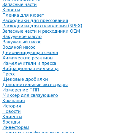
Запасные части
Кюветы
Пленка для кювет
Расходники для прессования
Расходники для сплавления (SPEX)
Запасные части и расходники ОЕМ
Вакуумное масло
Вакуумный насос
Водяной насос
Деионизирующая смола
Химические реактивы
Измельчители и пресса
Вибрационная мельница
Пресс
Щековые дробилки
Дополнительные аксессуары
Измерение ППП
Миксер для связующего
Компания
История
Новости
Клиенты
Бренды
Инвесторам
Политика конфиденциальности