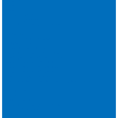
Серия 1900
Серия 2100
Серия 3100
Кюветы Fluxana
Кюветы Экросхим
Расходники для прессования
Воск
Борная кислота
Таблетированное связующее
Стальные кольца
Алюминиевые чашки
Расходники для сплавления
Тетраборат и метаборат лития
Смесь тетра и метабората 50/50
Смесь тетра и метабората 66/34
Смесь тетра и метабората 12/22
Добавки и другие смеси
Оригинальные запасные части и расходники
Bruker
Запасные части
Кюветы
Пленка для кювет
Расходники для прессования
Malvern PANalytical
Запасные части