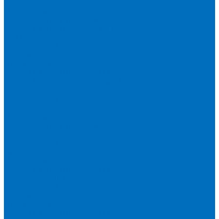
Кюветы
Пленка для кювет
Расходники для прессования
Расходники для сплавления (Claisse)
Rigaku
Запасные части
Кюветы
Пленка для кювет
Расходники для прессования
Расходники для сплавления (Chemplex)
Shimadzu
Запасные части
Кюветы
Пленка для кювет
Расходники для прессования
Spectro
Запасные части
Кюветы
Пленка для кювет
Расходники для прессования
Thermo Scientific
Запасные части
Кюветы
Пленка для кювет
Расходники для прессования