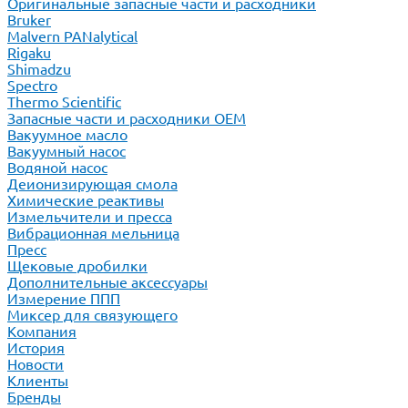
Оригинальные запасные части и расходники
Bruker
Malvern PANalytical
Rigaku
Shimadzu
Spectro
Thermo Scientific
Запасные части и расходники ОЕМ
Вакуумное масло
Вакуумный насос
Водяной насос
Деионизирующая смола
Химические реактивы
Измельчители и пресса
Вибрационная мельница
Пресс
Щековые дробилки
Дополнительные аксессуары
Измерение ППП
Миксер для связующего
Компания
История
Новости
Клиенты
Бренды