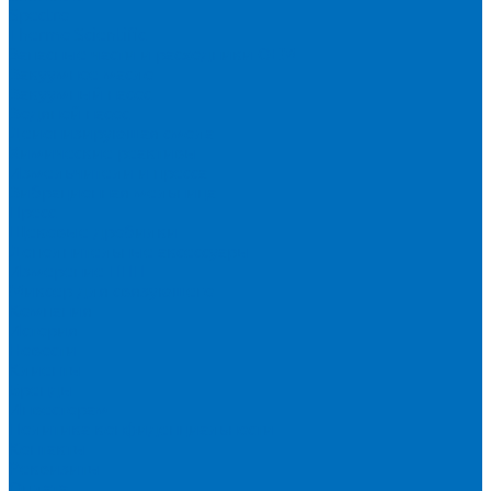
Spectro
Thermo Scientific
Запасные части и расходники ОЕМ
Вакуумное масло
Вакуумный насос
Водяной насос
Деионизирующая смола
Химические реактивы
Измельчители и пресса
Вибрационная мельница
Пресс
Щековые дробилки
Дополнительные аксессуары
Измерение ППП
Миксер для связующего
Компания
История
Новости
Клиенты
Бренды
Инвесторам
Политика конфиденциальности
Контакты
Реквизиты
Оплата