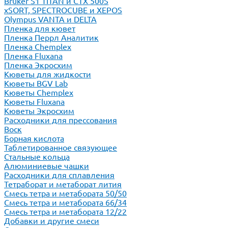
Bruker S1 TITAN и CTX 500S
xSORT, SPECTROCUBE и XEPOS
Olympus VANTA и DELTA
Пленка для кювет
Пленка Перрл Аналитик
Пленка Chemplex
Пленка Fluxana
Пленка Экросхим
Кюветы для жидкости
Кюветы BGV Lab
Кюветы Chemplex
Кюветы Fluxana
Кюветы Экросхим
Расходники для прессования
Воск
Борная кислота
Таблетированное связующее
Стальные кольца
Алюминиевые чашки
Расходники для сплавления
Тетраборат и метаборат лития
Смесь тетра и метабората 50/50
Смесь тетра и метабората 66/34
Смесь тетра и метабората 12/22
Добавки и другие смеси