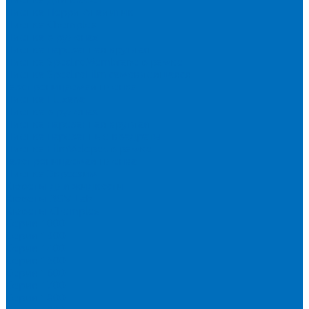
Пленка Перрл Аналитик
Пленка Chemplex
Пленка в рулонах
Пленка нарезанная круглая
Пленка SpectroMembrane в рамке
Пленка SpectroFilm самоклеящаяся
Газопроницаемая пленка
Пленка Fluxana
Пленка в рулонах
Пленка нарезанная круглая
Пленка нарезанные квадраты
Пленка FilmVelopes в рамке
Газопроницаемая пленка
Пленка Экросхим
Кюветы для жидкости
Кюветы BGV Lab
Кюветы Chemplex
Серия 1000
Серия 1300
Серия 1400
Серия 1500
Серия 1600
Серия 1700
Серия 1800