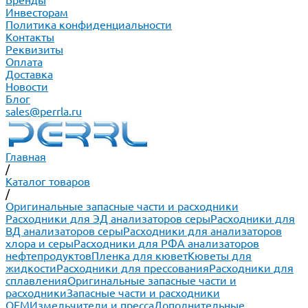
Бренды
Инвесторам
Политика конфиденциальности
Контакты
Реквизиты
Оплата
Доставка
Новости
Блог
sales@perrla.ru
Главная
/
Каталог товаров
/
Оригинальные запасные части и расходники
Расходники для ЭД анализаторов серы
Расходники для
ВД анализаторов серы
Расходники для анализаторов
хлора и серы
Расходники для РФА анализаторов
нефтепродуктов
Пленка для кювет
Кюветы для
жидкости
Расходники для прессования
Расходники для
сплавления
Оригинальные запасные части и
расходники
Запасные части и расходники
ОЕМ
Измельчители и пресса
Дополнительные