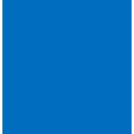
Доставка
Новости
Блог
...
Каталог товаров
Расходники для ЭД анализаторов серы
Спектроскан S
Hitachi Lab-X 3500 и 5000
HORIBA SLFA-20 и SLFA-60
XOS Petra
Расходники для ВД анализаторов серы
Спектроскан SW-D3
Rigaku Mini-Z и Micro-Z ULC
TANAKA FX-700
XOS Sindie
Расходники для анализаторов хлора и серы
XOS CLORA 2XP
Спектроскан CLSW
Bruker S2 POLAR
HORIBA MESA-7220V2
Расходники для РФА анализаторов нефтепродуктов
Bruker S1 TITAN и CTX 500S
xSORT, SPECTROCUBE и XEPOS
Olympus VANTA и DELTA
Пленка для кювет