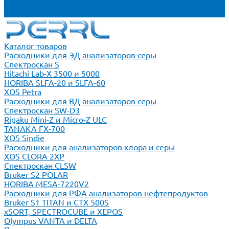
Новости
Блог
Каталог товаров
Расходники для ЭД анализаторов серы
Спектроскан S
Hitachi Lab-X 3500 и 5000
HORIBA SLFA-20 и SLFA-60
XOS Petra
Расходники для ВД анализаторов серы
Спектроскан SW-D3
Rigaku Mini-Z и Micro-Z ULC
TANAKA FX-700
XOS Sindie
Расходники для анализаторов хлора и серы
XOS CLORA 2XP
Спектроскан CLSW
Bruker S2 POLAR
HORIBA MESA-7220V2
Расходники для РФА анализаторов нефтепродуктов
Bruker S1 TITAN и CTX 500S
xSORT, SPECTROCUBE и XEPOS
Olympus VANTA и DELTA