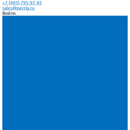
+7 (495) 795-97-45
sales@perrla.ru
Войти
Каталог товаров
Расходники для ЭД анализаторов серы
Спектроскан S
Hitachi Lab-X 3500 и 5000
HORIBA SLFA-20 и SLFA-60
XOS Petra
Расходники для ВД анализаторов серы
Спектроскан SW-D3
Rigaku Mini-Z и Micro-Z ULC
TANAKA FX-700
XOS Sindie
Расходники для анализаторов хлора и серы
XOS CLORA 2XP
Спектроскан CLSW
Bruker S2 POLAR
HORIBA MESA-7220V2
Расходники для РФА анализаторов нефтепродуктов
Bruker S1 TITAN и CTX 500S
xSORT, SPECTROCUBE и XEPOS
Olympus VANTA и DELTA
Пленка для кювет
Пленка Перрл Аналитик