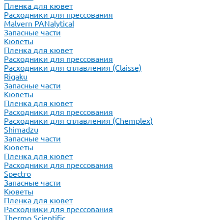
Пленка для кювет
Расходники для прессования
Malvern PANalytical
Запасные части
Кюветы
Пленка для кювет
Расходники для прессования
Расходники для сплавления (Claisse)
Rigaku
Запасные части
Кюветы
Пленка для кювет
Расходники для прессования
Расходники для сплавления (Chemplex)
Shimadzu
Запасные части
Кюветы
Пленка для кювет
Расходники для прессования
Spectro
Запасные части
Кюветы
Пленка для кювет
Расходники для прессования
Thermo Scientific