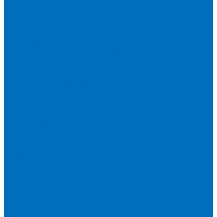
Пленка Перрл Аналитик
Пленка Chemplex
Пленка в рулонах
Пленка нарезанная круглая
Пленка SpectroMembrane в рамке
Пленка SpectroFilm самоклеящаяся
Газопроницаемая пленка
Пленка Fluxana
Пленка в рулонах
Пленка нарезанная круглая
Пленка нарезанные квадраты
Пленка FilmVelopes в рамке
Газопроницаемая пленка
Пленка Экросхим
Кюветы для жидкости
Кюветы BGV Lab
Кюветы Chemplex
Серия 1000
Серия 1300
Серия 1400
Серия 1500
Серия 1600
Серия 1700
Серия 1800