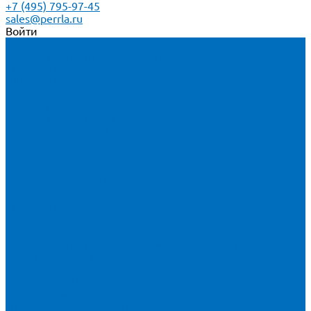
+7 (495) 795-97-45
sales@perrla.ru
Войти
Каталог товаров
Расходники для ЭД анализаторов серы
Спектроскан S
Hitachi Lab-X 3500 и 5000
HORIBA SLFA-20 и SLFA-60
XOS Petra
Расходники для ВД анализаторов серы
Спектроскан SW-D3
Rigaku Mini-Z и Micro-Z ULC
TANAKA FX-700
XOS Sindie
Расходники для анализаторов хлора и серы
XOS CLORA 2XP
Спектроскан CLSW
Bruker S2 POLAR
HORIBA MESA-7220V2
Расходники для РФА анализаторов нефтепродуктов
Bruker S1 TITAN и CTX 500S
xSORT, SPECTROCUBE и XEPOS
Olympus VANTA и DELTA
Пленка для кювет
Пленка Перрл Аналитик