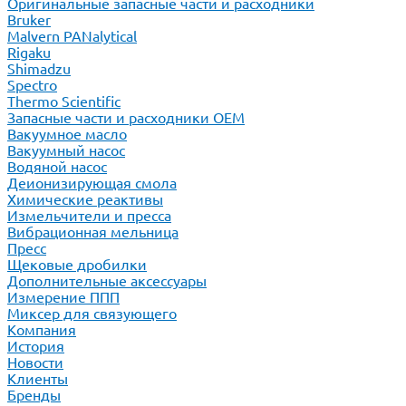
Оригинальные запасные части и расходники
Bruker
Malvern PANalytical
Rigaku
Shimadzu
Spectro
Thermo Scientific
Запасные части и расходники ОЕМ
Вакуумное масло
Вакуумный насос
Водяной насос
Деионизирующая смола
Химические реактивы
Измельчители и пресса
Вибрационная мельница
Пресс
Щековые дробилки
Дополнительные аксессуары
Измерение ППП
Миксер для связующего
Компания
История
Новости
Клиенты
Бренды