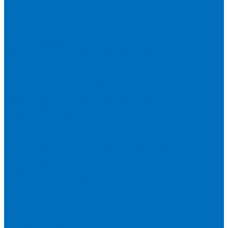
Доставка
Новости
Блог
...
Каталог товаров
Расходники для ЭД анализаторов серы
Спектроскан S
Hitachi Lab-X 3500 и 5000
HORIBA SLFA-20 и SLFA-60
XOS Petra
Расходники для ВД анализаторов серы
Спектроскан SW-D3
Rigaku Mini-Z и Micro-Z ULC
TANAKA FX-700
XOS Sindie
Расходники для анализаторов хлора и серы
XOS CLORA 2XP
Спектроскан CLSW
Bruker S2 POLAR
HORIBA MESA-7220V2
Расходники для РФА анализаторов нефтепродуктов
Bruker S1 TITAN и CTX 500S
xSORT, SPECTROCUBE и XEPOS
Olympus VANTA и DELTA
Пленка для кювет