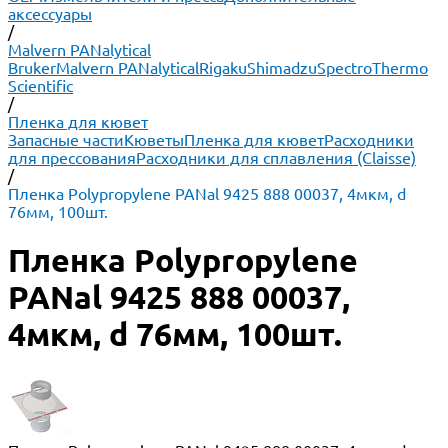
аксессуары
/
Malvern PANalytical
Bruker
Malvern PANalytical
Rigaku
Shimadzu
Spectro
Thermo
Scientific
/
Пленка для кювет
Запасные части
Кюветы
Пленка для кювет
Расходники
для прессования
Расходники для сплавления (Claisse)
/
Пленка Polypropylene PANal 9425 888 00037, 4мкм, d
76мм, 100шт.
Пленка Polypropylene
PANal 9425 888 00037,
4мкм, d 76мм, 100шт.