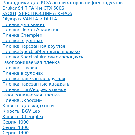
Расходники для РФА анализаторов нефтепродуктов
Bruker S1 TITAN и CTX 500S
xSORT, SPECTROCUBE и XEPOS
Olympus VANTA и DELTA
Пленка для кювет
Пленка Перрл Аналитик
Пленка Chemplex
Пленка в рулонах
Пленка нарезанная круглая
Пленка SpectroMembrane в рамке
Пленка SpectroFilm самоклеящаяся
Газопроницаемая пленка
Пленка Fluxana
Пленка в рулонах
Пленка нарезанная круглая
Пленка нарезанные квадраты
Пленка FilmVelopes в рамке
Газопроницаемая пленка
Пленка Экросхим
Кюветы для жидкости
Кюветы BGV Lab
Кюветы Chemplex
Серия 1000
Серия 1300
Серия 1400