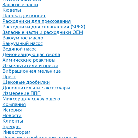
Запасные части
Кюветы
Пленка для кювет
Расходники для прессования
Расходники для сплавления (SPEX)
Запасные части и расходники ОЕМ
Вакуумное масло
Вакуумный насос
Водяной насос
Деионизирующая смола
Химические реактивы
Измельчители и пресса
Вибрационная мельница
Пресс
Щековые дробилки
Дополнительные аксессуары
Измерение ППП
Миксер для связующего
Компания
История
Новости
Клиенты
Бренды
Инвесторам
Политика конфиденциальности