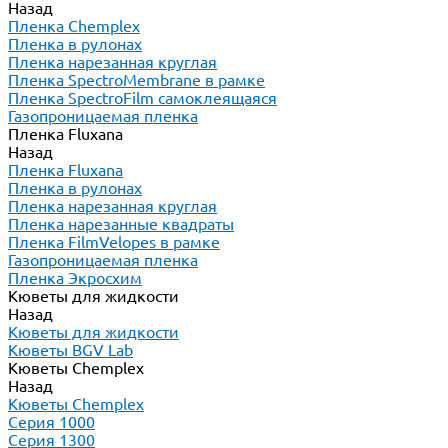
Назад
Пленка Chemplex
Пленка в рулонах
Пленка нарезанная круглая
Пленка SpectroMembrane в рамке
Пленка SpectroFilm самоклеящаяся
Газопроницаемая пленка
Пленка Fluxana
Назад
Пленка Fluxana
Пленка в рулонах
Пленка нарезанная круглая
Пленка нарезанные квадраты
Пленка FilmVelopes в рамке
Газопроницаемая пленка
Пленка Экросхим
Кюветы для жидкости
Назад
Кюветы для жидкости
Кюветы BGV Lab
Кюветы Chemplex
Назад
Кюветы Chemplex
Серия 1000
Серия 1300