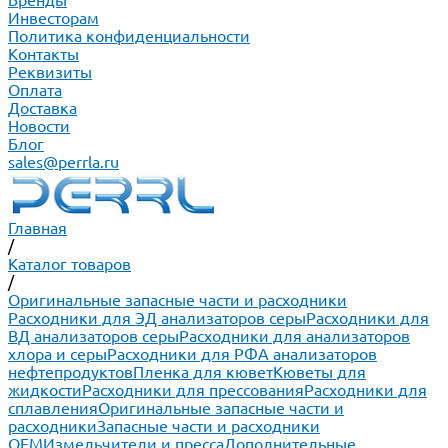
Бренды
Инвесторам
Политика конфиденциальности
Контакты
Реквизиты
Оплата
Доставка
Новости
Блог
sales@perrla.ru
Главная
/
Каталог товаров
/
Оригинальные запасные части и расходники
Расходники для ЭД анализаторов серы
Расходники для
ВД анализаторов серы
Расходники для анализаторов
хлора и серы
Расходники для РФА анализаторов
нефтепродуктов
Пленка для кювет
Кюветы для
жидкости
Расходники для прессования
Расходники для
сплавления
Оригинальные запасные части и
расходники
Запасные части и расходники
ОЕМ
Измельчители и пресса
Дополнительные