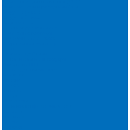
Расходники для сплавления (SPEX)
Запасные части и расходники ОЕМ
Вакуумное масло
Вакуумный насос
Водяной насос
Деионизирующая смола
Химические реактивы
Измельчители и пресса
Вибрационная мельница
Пресс
Щековые дробилки
Дополнительные аксессуары
Измерение ППП
Миксер для связующего
Компания
История
Новости
Клиенты
Бренды
Инвесторам
Политика конфиденциальности
Контакты
Реквизиты
Оплата
Доставка