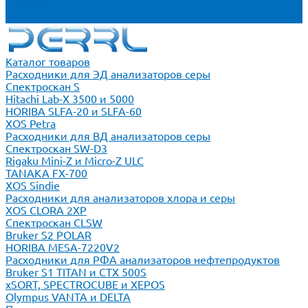
Новости
Блог
Каталог товаров
Расходники для ЭД анализаторов серы
Спектроскан S
Hitachi Lab-X 3500 и 5000
HORIBA SLFA-20 и SLFA-60
XOS Petra
Расходники для ВД анализаторов серы
Спектроскан SW-D3
Rigaku Mini-Z и Micro-Z ULC
TANAKA FX-700
XOS Sindie
Расходники для анализаторов хлора и серы
XOS CLORA 2XP
Спектроскан CLSW
Bruker S2 POLAR
HORIBA MESA-7220V2
Расходники для РФА анализаторов нефтепродуктов
Bruker S1 TITAN и CTX 500S
xSORT, SPECTROCUBE и XEPOS
Olympus VANTA и DELTA