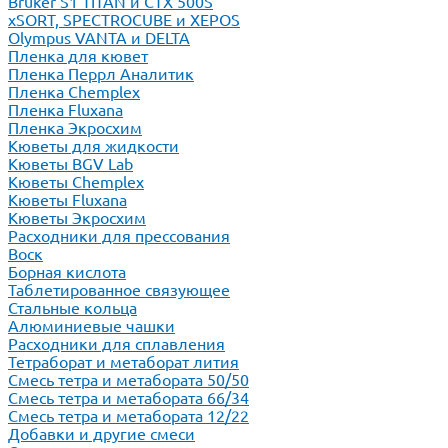
Bruker S1 TITAN и CTX 500S
xSORT, SPECTROCUBE и XEPOS
Olympus VANTA и DELTA
Пленка для кювет
Пленка Перрл Аналитик
Пленка Chemplex
Пленка Fluxana
Пленка Экросхим
Кюветы для жидкости
Кюветы BGV Lab
Кюветы Chemplex
Кюветы Fluxana
Кюветы Экросхим
Расходники для прессования
Воск
Борная кислота
Таблетированное связующее
Стальные кольца
Алюминиевые чашки
Расходники для сплавления
Тетраборат и метаборат лития
Смесь тетра и метабората 50/50
Смесь тетра и метабората 66/34
Смесь тетра и метабората 12/22
Добавки и другие смеси