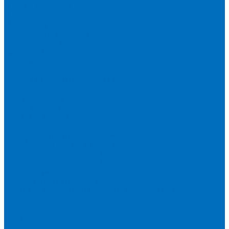
Пленка Chemplex
Пленка Fluxana
Пленка Экросхим
Кюветы для жидкости
Кюветы BGV Lab
Кюветы Chemplex
Кюветы Fluxana
Кюветы Экросхим
Расходники для прессования
Воск
Борная кислота
Таблетированное связующее
Стальные кольца
Алюминиевые чашки
Расходники для сплавления
Тетраборат и метаборат лития
Смесь тетра и метабората 50/50
Смесь тетра и метабората 66/34
Смесь тетра и метабората 12/22
Добавки и другие смеси
Оригинальные запасные части и расходники
Bruker
Malvern PANalytical
Rigaku
Shimadzu