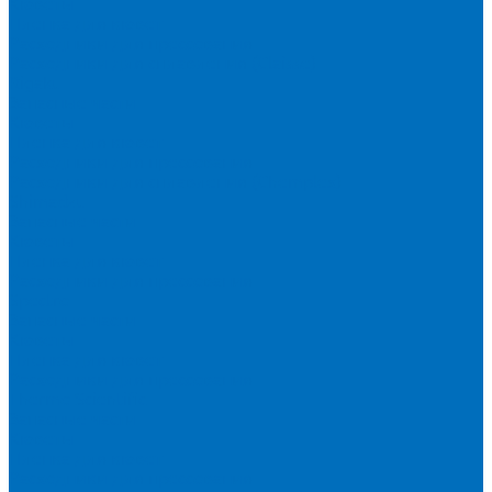
Кюветы
Пленка для кювет
Расходники для прессования
Расходники для сплавления (Claisse)
Rigaku
Запасные части
Кюветы
Пленка для кювет
Расходники для прессования
Расходники для сплавления (Chemplex)
Shimadzu
Запасные части
Кюветы
Пленка для кювет
Расходники для прессования
Spectro
Запасные части
Кюветы
Пленка для кювет
Расходники для прессования
Thermo Scientific
Запасные части
Кюветы
Пленка для кювет
Расходники для прессования