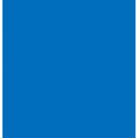
Spectro
Thermo Scientific
Запасные части и расходники ОЕМ
Вакуумное масло
Вакуумный насос
Водяной насос
Деионизирующая смола
Химические реактивы
Измельчители и пресса
Вибрационная мельница
Пресс
Щековые дробилки
Дополнительные аксессуары
Измерение ППП
Миксер для связующего
Компания
История
Новости
Клиенты
Бренды
Инвесторам
Политика конфиденциальности
Контакты
Реквизиты
Оплата