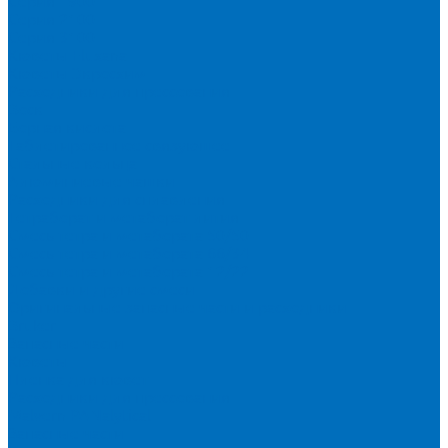
Серия 1900
Серия 2100
Серия 3100
Кюветы Fluxana
Кюветы Экросхим
Расходники для прессования
Воск
Борная кислота
Таблетированное связующее
Стальные кольца
Алюминиевые чашки
Расходники для сплавления
Тетраборат и метаборат лития
Смесь тетра и метабората 50/50
Смесь тетра и метабората 66/34
Смесь тетра и метабората 12/22
Добавки и другие смеси
Оригинальные запасные части и расходники
Bruker
Запасные части
Кюветы
Пленка для кювет
Расходники для прессования
Malvern PANalytical
Запасные части