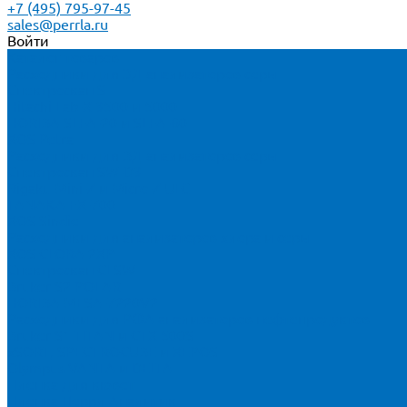
+7 (495) 795-97-45
sales@perrla.ru
Войти
Каталог товаров
Расходники для ЭД анализаторов серы
Спектроскан S
Hitachi Lab-X 3500 и 5000
HORIBA SLFA-20 и SLFA-60
XOS Petra
Расходники для ВД анализаторов серы
Спектроскан SW-D3
Rigaku Mini-Z и Micro-Z ULC
TANAKA FX-700
XOS Sindie
Расходники для анализаторов хлора и серы
XOS CLORA 2XP
Спектроскан CLSW
Bruker S2 POLAR
HORIBA MESA-7220V2
Расходники для РФА анализаторов нефтепродуктов
Bruker S1 TITAN и CTX 500S
xSORT, SPECTROCUBE и XEPOS
Olympus VANTA и DELTA
Пленка для кювет
Пленка Перрл Аналитик