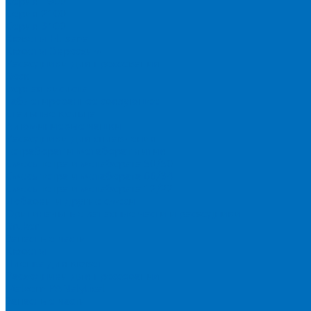
Серия 1900
Серия 2100
Серия 3100
Кюветы Fluxana
Кюветы Экросхим
Расходники для прессования
Воск
Борная кислота
Таблетированное связующее
Стальные кольца
Алюминиевые чашки
Расходники для сплавления
Тетраборат и метаборат лития
Смесь тетра и метабората 50/50
Смесь тетра и метабората 66/34
Смесь тетра и метабората 12/22
Добавки и другие смеси
Оригинальные запасные части и расходники
Bruker
Запасные части
Кюветы
Пленка для кювет
Расходники для прессования
Malvern PANalytical
Запасные части