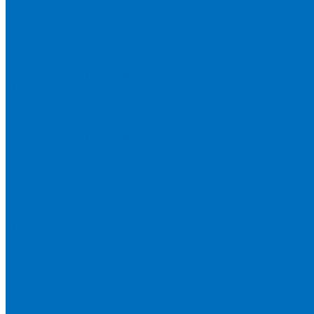
Доставка
Новости
Блог
...
Каталог товаров
Расходники для ЭД анализаторов серы
Спектроскан S
Hitachi Lab-X 3500 и 5000
HORIBA SLFA-20 и SLFA-60
XOS Petra
Расходники для ВД анализаторов серы
Спектроскан SW-D3
Rigaku Mini-Z и Micro-Z ULC
TANAKA FX-700
XOS Sindie
Расходники для анализаторов хлора и серы
XOS CLORA 2XP
Спектроскан CLSW
Bruker S2 POLAR
HORIBA MESA-7220V2
Расходники для РФА анализаторов нефтепродуктов
Bruker S1 TITAN и CTX 500S
xSORT, SPECTROCUBE и XEPOS
Olympus VANTA и DELTA
Пленка для кювет