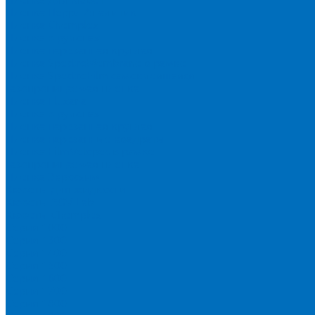
Пленка Перрл Аналитик
Пленка Chemplex
Пленка в рулонах
Пленка нарезанная круглая
Пленка SpectroMembrane в рамке
Пленка SpectroFilm самоклеящаяся
Газопроницаемая пленка
Пленка Fluxana
Пленка в рулонах
Пленка нарезанная круглая
Пленка нарезанные квадраты
Пленка FilmVelopes в рамке
Газопроницаемая пленка
Пленка Экросхим
Кюветы для жидкости
Кюветы BGV Lab
Кюветы Chemplex
Серия 1000
Серия 1300
Серия 1400
Серия 1500
Серия 1600
Серия 1700
Серия 1800