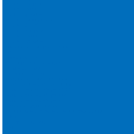
Пленка Chemplex
Пленка Fluxana
Пленка Экросхим
Кюветы для жидкости
Кюветы BGV Lab
Кюветы Chemplex
Кюветы Fluxana
Кюветы Экросхим
Расходники для прессования
Воск
Борная кислота
Таблетированное связующее
Стальные кольца
Алюминиевые чашки
Расходники для сплавления
Тетраборат и метаборат лития
Смесь тетра и метабората 50/50
Смесь тетра и метабората 66/34
Смесь тетра и метабората 12/22
Добавки и другие смеси
Оригинальные запасные части и расходники
Bruker
Malvern PANalytical
Rigaku
Shimadzu