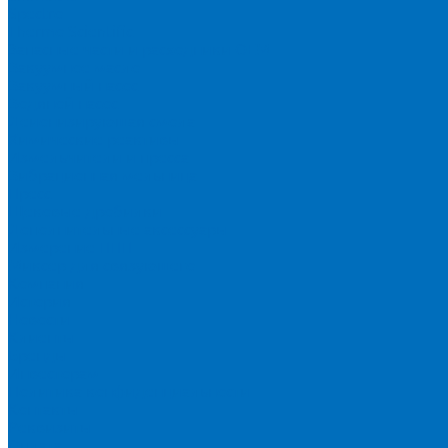
Spectro
Thermo Scientific
Запасные части и расходники ОЕМ
Вакуумное масло
Вакуумный насос
Водяной насос
Деионизирующая смола
Химические реактивы
Измельчители и пресса
Вибрационная мельница
Пресс
Щековые дробилки
Дополнительные аксессуары
Измерение ППП
Миксер для связующего
Компания
История
Новости
Клиенты
Бренды
Инвесторам
Политика конфиденциальности
Контакты
Реквизиты
Оплата