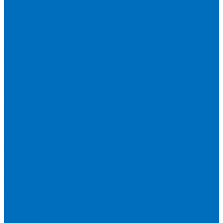
Расходники для сплавления (SPEX)
Запасные части и расходники ОЕМ
Вакуумное масло
Вакуумный насос
Водяной насос
Деионизирующая смола
Химические реактивы
Измельчители и пресса
Вибрационная мельница
Пресс
Щековые дробилки
Дополнительные аксессуары
Измерение ППП
Миксер для связующего
Компания
История
Новости
Клиенты
Бренды
Инвесторам
Политика конфиденциальности
Контакты
Реквизиты
Оплата
Доставка