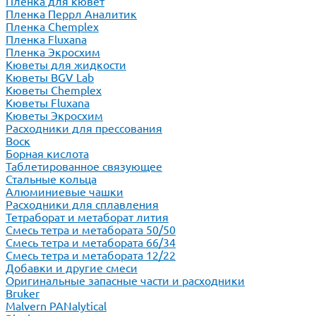
Пленка для кювет
Пленка Перрл Аналитик
Пленка Chemplex
Пленка Fluxana
Пленка Экросхим
Кюветы для жидкости
Кюветы BGV Lab
Кюветы Chemplex
Кюветы Fluxana
Кюветы Экросхим
Расходники для прессования
Воск
Борная кислота
Таблетированное связующее
Стальные кольца
Алюминиевые чашки
Расходники для сплавления
Тетраборат и метаборат лития
Смесь тетра и метабората 50/50
Смесь тетра и метабората 66/34
Смесь тетра и метабората 12/22
Добавки и другие смеси
Оригинальные запасные части и расходники
Bruker
Malvern PANalytical