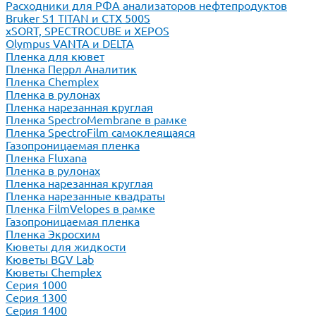
Расходники для РФА анализаторов нефтепродуктов
Bruker S1 TITAN и CTX 500S
xSORT, SPECTROCUBE и XEPOS
Olympus VANTA и DELTA
Пленка для кювет
Пленка Перрл Аналитик
Пленка Chemplex
Пленка в рулонах
Пленка нарезанная круглая
Пленка SpectroMembrane в рамке
Пленка SpectroFilm самоклеящаяся
Газопроницаемая пленка
Пленка Fluxana
Пленка в рулонах
Пленка нарезанная круглая
Пленка нарезанные квадраты
Пленка FilmVelopes в рамке
Газопроницаемая пленка
Пленка Экросхим
Кюветы для жидкости
Кюветы BGV Lab
Кюветы Chemplex
Серия 1000
Серия 1300
Серия 1400