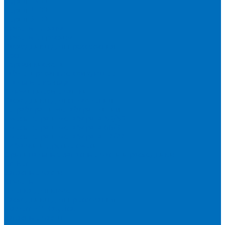
Серия 1900
Серия 2100
Серия 3100
Кюветы Fluxana
Кюветы Экросхим
Расходники для прессования
Воск
Борная кислота
Таблетированное связующее
Стальные кольца
Алюминиевые чашки
Расходники для сплавления
Тетраборат и метаборат лития
Смесь тетра и метабората 50/50
Смесь тетра и метабората 66/34
Смесь тетра и метабората 12/22
Добавки и другие смеси
Оригинальные запасные части и расходники
Bruker
Запасные части
Кюветы
Пленка для кювет
Расходники для прессования
Malvern PANalytical
Запасные части