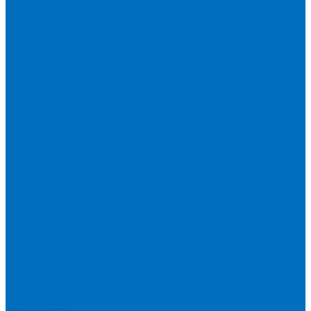
Пленка Перрл Аналитик
Пленка Chemplex
Пленка в рулонах
Пленка нарезанная круглая
Пленка SpectroMembrane в рамке
Пленка SpectroFilm самоклеящаяся
Газопроницаемая пленка
Пленка Fluxana
Пленка в рулонах
Пленка нарезанная круглая
Пленка нарезанные квадраты
Пленка FilmVelopes в рамке
Газопроницаемая пленка
Пленка Экросхим
Кюветы для жидкости
Кюветы BGV Lab
Кюветы Chemplex
Серия 1000
Серия 1300
Серия 1400
Серия 1500
Серия 1600
Серия 1700
Серия 1800