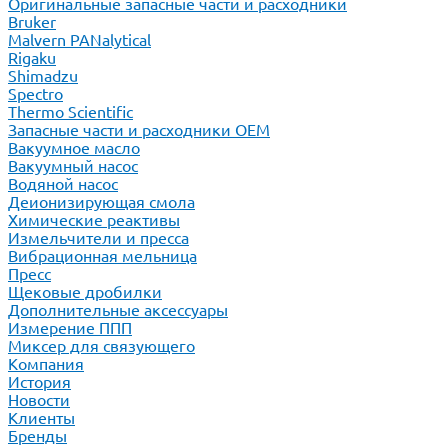
Оригинальные запасные части и расходники
Bruker
Malvern PANalytical
Rigaku
Shimadzu
Spectro
Thermo Scientific
Запасные части и расходники ОЕМ
Вакуумное масло
Вакуумный насос
Водяной насос
Деионизирующая смола
Химические реактивы
Измельчители и пресса
Вибрационная мельница
Пресс
Щековые дробилки
Дополнительные аксессуары
Измерение ППП
Миксер для связующего
Компания
История
Новости
Клиенты
Бренды