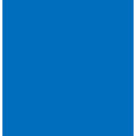
Пленка Chemplex
Пленка Fluxana
Пленка Экросхим
Кюветы для жидкости
Кюветы BGV Lab
Кюветы Chemplex
Кюветы Fluxana
Кюветы Экросхим
Расходники для прессования
Воск
Борная кислота
Таблетированное связующее
Стальные кольца
Алюминиевые чашки
Расходники для сплавления
Тетраборат и метаборат лития
Смесь тетра и метабората 50/50
Смесь тетра и метабората 66/34
Смесь тетра и метабората 12/22
Добавки и другие смеси
Оригинальные запасные части и расходники
Bruker
Malvern PANalytical
Rigaku
Shimadzu