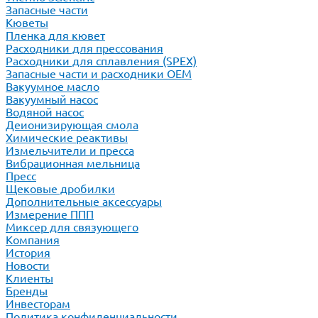
Запасные части
Кюветы
Пленка для кювет
Расходники для прессования
Расходники для сплавления (SPEX)
Запасные части и расходники ОЕМ
Вакуумное масло
Вакуумный насос
Водяной насос
Деионизирующая смола
Химические реактивы
Измельчители и пресса
Вибрационная мельница
Пресс
Щековые дробилки
Дополнительные аксессуары
Измерение ППП
Миксер для связующего
Компания
История
Новости
Клиенты
Бренды
Инвесторам
Политика конфиденциальности