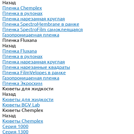
Назад
Пленка Chemplex
Пленка в рулонах
Пленка нарезанная круглая
Пленка SpectroMembrane в рамке
Пленка SpectroFilm самоклеящаяся
Газопроницаемая пленка
Пленка Fluxana
Назад
Пленка Fluxana
Пленка в рулонах
Пленка нарезанная круглая
Пленка нарезанные квадраты
Пленка FilmVelopes в рамке
Газопроницаемая пленка
Пленка Экросхим
Кюветы для жидкости
Назад
Кюветы для жидкости
Кюветы BGV Lab
Кюветы Chemplex
Назад
Кюветы Chemplex
Серия 1000
Серия 1300