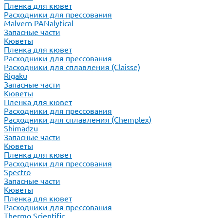
Пленка для кювет
Расходники для прессования
Malvern PANalytical
Запасные части
Кюветы
Пленка для кювет
Расходники для прессования
Расходники для сплавления (Claisse)
Rigaku
Запасные части
Кюветы
Пленка для кювет
Расходники для прессования
Расходники для сплавления (Chemplex)
Shimadzu
Запасные части
Кюветы
Пленка для кювет
Расходники для прессования
Spectro
Запасные части
Кюветы
Пленка для кювет
Расходники для прессования
Thermo Scientific