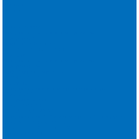
Доставка
Новости
Блог
...
Каталог товаров
Расходники для ЭД анализаторов серы
Спектроскан S
Hitachi Lab-X 3500 и 5000
HORIBA SLFA-20 и SLFA-60
XOS Petra
Расходники для ВД анализаторов серы
Спектроскан SW-D3
Rigaku Mini-Z и Micro-Z ULC
TANAKA FX-700
XOS Sindie
Расходники для анализаторов хлора и серы
XOS CLORA 2XP
Спектроскан CLSW
Bruker S2 POLAR
HORIBA MESA-7220V2
Расходники для РФА анализаторов нефтепродуктов
Bruker S1 TITAN и CTX 500S
xSORT, SPECTROCUBE и XEPOS
Olympus VANTA и DELTA
Пленка для кювет