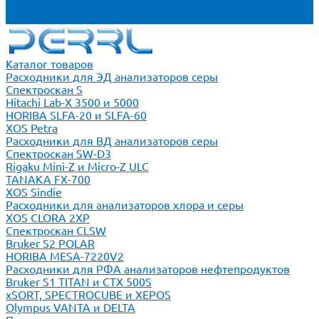
Новости
Блог
Каталог товаров
Расходники для ЭД анализаторов серы
Спектроскан S
Hitachi Lab-X 3500 и 5000
HORIBA SLFA-20 и SLFA-60
XOS Petra
Расходники для ВД анализаторов серы
Спектроскан SW-D3
Rigaku Mini-Z и Micro-Z ULC
TANAKA FX-700
XOS Sindie
Расходники для анализаторов хлора и серы
XOS CLORA 2XP
Спектроскан CLSW
Bruker S2 POLAR
HORIBA MESA-7220V2
Расходники для РФА анализаторов нефтепродуктов
Bruker S1 TITAN и CTX 500S
xSORT, SPECTROCUBE и XEPOS
Olympus VANTA и DELTA