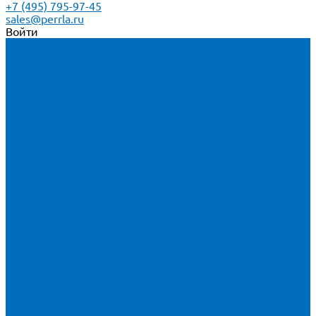
+7 (495) 795-97-45
sales@perrla.ru
Войти
Каталог товаров
Расходники для ЭД анализаторов серы
Спектроскан S
Hitachi Lab-X 3500 и 5000
HORIBA SLFA-20 и SLFA-60
XOS Petra
Расходники для ВД анализаторов серы
Спектроскан SW-D3
Rigaku Mini-Z и Micro-Z ULC
TANAKA FX-700
XOS Sindie
Расходники для анализаторов хлора и серы
XOS CLORA 2XP
Спектроскан CLSW
Bruker S2 POLAR
HORIBA MESA-7220V2
Расходники для РФА анализаторов нефтепродуктов
Bruker S1 TITAN и CTX 500S
xSORT, SPECTROCUBE и XEPOS
Olympus VANTA и DELTA
Пленка для кювет
Пленка Перрл Аналитик