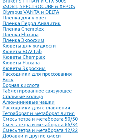
Bruker S1 TITAN и CTX 500S
xSORT, SPECTROCUBE и XEPOS
Olympus VANTA и DELTA
Пленка для кювет
Пленка Перрл Аналитик
Пленка Chemplex
Пленка Fluxana
Пленка Экросхим
Кюветы для жидкости
Кюветы BGV Lab
Кюветы Chemplex
Кюветы Fluxana
Кюветы Экросхим
Расходники для прессования
Воск
Борная кислота
Таблетированное связующее
Стальные кольца
Алюминиевые чашки
Расходники для сплавления
Тетраборат и метаборат лития
Смесь тетра и метабората 50/50
Смесь тетра и метабората 66/34
Смесь тетра и метабората 12/22
Добавки и другие смеси