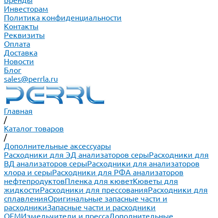
Бренды
Инвесторам
Политика конфиденциальности
Контакты
Реквизиты
Оплата
Доставка
Новости
Блог
sales@perrla.ru
Главная
/
Каталог товаров
/
Дополнительные аксессуары
Расходники для ЭД анализаторов серы
Расходники для
ВД анализаторов серы
Расходники для анализаторов
хлора и серы
Расходники для РФА анализаторов
нефтепродуктов
Пленка для кювет
Кюветы для
жидкости
Расходники для прессования
Расходники для
сплавления
Оригинальные запасные части и
расходники
Запасные части и расходники
ОЕМ
Измельчители и пресса
Дополнительные