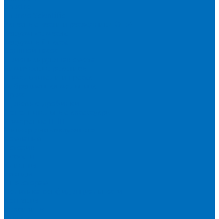
Spectro
Thermo Scientific
Запасные части и расходники ОЕМ
Вакуумное масло
Вакуумный насос
Водяной насос
Деионизирующая смола
Химические реактивы
Измельчители и пресса
Вибрационная мельница
Пресс
Щековые дробилки
Дополнительные аксессуары
Измерение ППП
Миксер для связующего
Компания
История
Новости
Клиенты
Бренды
Инвесторам
Политика конфиденциальности
Контакты
Реквизиты
Оплата