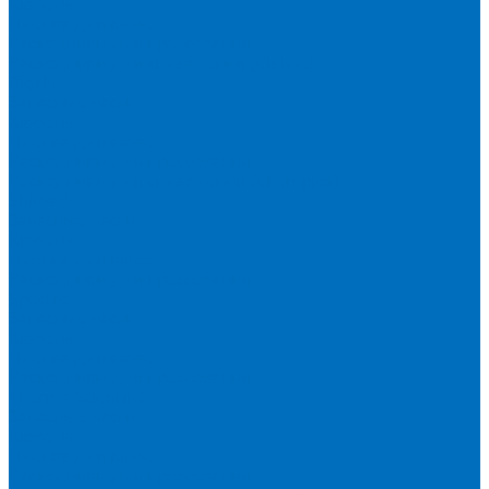
Кюветы
Пленка для кювет
Расходники для прессования
Расходники для сплавления (Claisse)
Rigaku
Запасные части
Кюветы
Пленка для кювет
Расходники для прессования
Расходники для сплавления (Chemplex)
Shimadzu
Запасные части
Кюветы
Пленка для кювет
Расходники для прессования
Spectro
Запасные части
Кюветы
Пленка для кювет
Расходники для прессования
Thermo Scientific
Запасные части
Кюветы
Пленка для кювет
Расходники для прессования