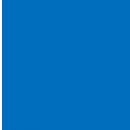
Доставка
Новости
Блог
...
Каталог товаров
Расходники для ЭД анализаторов серы
Спектроскан S
Hitachi Lab-X 3500 и 5000
HORIBA SLFA-20 и SLFA-60
XOS Petra
Расходники для ВД анализаторов серы
Спектроскан SW-D3
Rigaku Mini-Z и Micro-Z ULC
TANAKA FX-700
XOS Sindie
Расходники для анализаторов хлора и серы
XOS CLORA 2XP
Спектроскан CLSW
Bruker S2 POLAR
HORIBA MESA-7220V2
Расходники для РФА анализаторов нефтепродуктов
Bruker S1 TITAN и CTX 500S
xSORT, SPECTROCUBE и XEPOS
Olympus VANTA и DELTA
Пленка для кювет