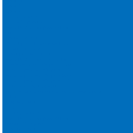
Серия 1900
Серия 2100
Серия 3100
Кюветы Fluxana
Кюветы Экросхим
Расходники для прессования
Воск
Борная кислота
Таблетированное связующее
Стальные кольца
Алюминиевые чашки
Расходники для сплавления
Тетраборат и метаборат лития
Смесь тетра и метабората 50/50
Смесь тетра и метабората 66/34
Смесь тетра и метабората 12/22
Добавки и другие смеси
Оригинальные запасные части и расходники
Bruker
Запасные части
Кюветы
Пленка для кювет
Расходники для прессования
Malvern PANalytical
Запасные части