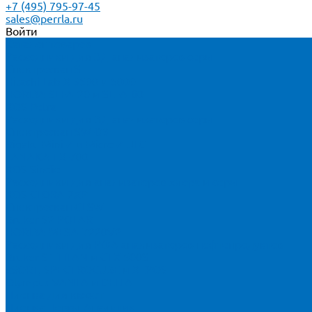
+7 (495) 795-97-45
sales@perrla.ru
Войти
Каталог товаров
Расходники для ЭД анализаторов серы
Спектроскан S
Hitachi Lab-X 3500 и 5000
HORIBA SLFA-20 и SLFA-60
XOS Petra
Расходники для ВД анализаторов серы
Спектроскан SW-D3
Rigaku Mini-Z и Micro-Z ULC
TANAKA FX-700
XOS Sindie
Расходники для анализаторов хлора и серы
XOS CLORA 2XP
Спектроскан CLSW
Bruker S2 POLAR
HORIBA MESA-7220V2
Расходники для РФА анализаторов нефтепродуктов
Bruker S1 TITAN и CTX 500S
xSORT, SPECTROCUBE и XEPOS
Olympus VANTA и DELTA
Пленка для кювет
Пленка Перрл Аналитик