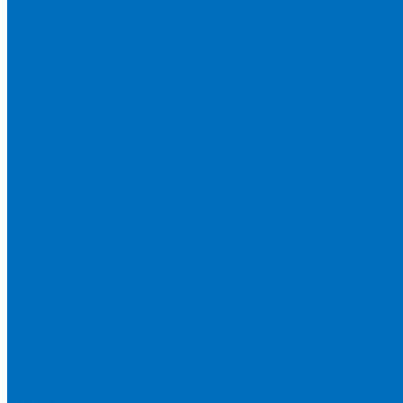
Spectro
Thermo Scientific
Запасные части и расходники ОЕМ
Вакуумное масло
Вакуумный насос
Водяной насос
Деионизирующая смола
Химические реактивы
Измельчители и пресса
Вибрационная мельница
Пресс
Щековые дробилки
Дополнительные аксессуары
Измерение ППП
Миксер для связующего
Компания
История
Новости
Клиенты
Бренды
Инвесторам
Политика конфиденциальности
Контакты
Реквизиты
Оплата