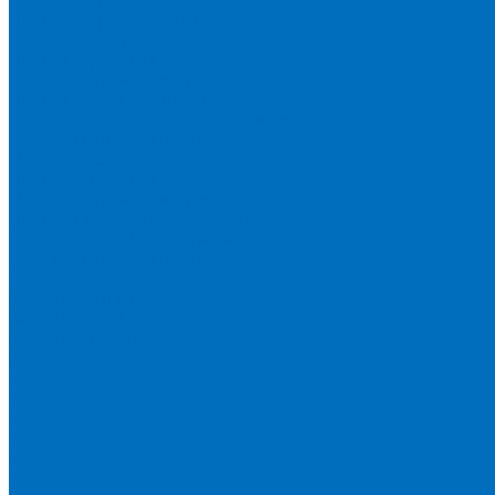
Пленка Перрл Аналитик
Пленка Chemplex
Пленка в рулонах
Пленка нарезанная круглая
Пленка SpectroMembrane в рамке
Пленка SpectroFilm самоклеящаяся
Газопроницаемая пленка
Пленка Fluxana
Пленка в рулонах
Пленка нарезанная круглая
Пленка нарезанные квадраты
Пленка FilmVelopes в рамке
Газопроницаемая пленка
Пленка Экросхим
Кюветы для жидкости
Кюветы BGV Lab
Кюветы Chemplex
Серия 1000
Серия 1300
Серия 1400
Серия 1500
Серия 1600
Серия 1700
Серия 1800