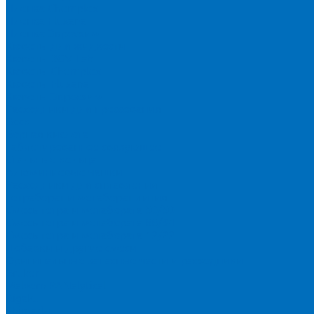
Пленка Chemplex
Пленка Fluxana
Пленка Экросхим
Кюветы для жидкости
Кюветы BGV Lab
Кюветы Chemplex
Кюветы Fluxana
Кюветы Экросхим
Расходники для прессования
Воск
Борная кислота
Таблетированное связующее
Стальные кольца
Алюминиевые чашки
Расходники для сплавления
Тетраборат и метаборат лития
Смесь тетра и метабората 50/50
Смесь тетра и метабората 66/34
Смесь тетра и метабората 12/22
Добавки и другие смеси
Оригинальные запасные части и расходники
Bruker
Malvern PANalytical
Rigaku
Shimadzu