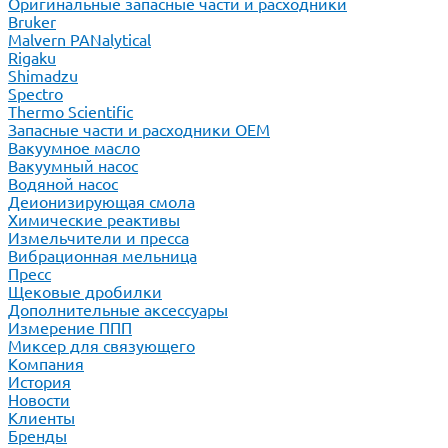
Оригинальные запасные части и расходники
Bruker
Malvern PANalytical
Rigaku
Shimadzu
Spectro
Thermo Scientific
Запасные части и расходники ОЕМ
Вакуумное масло
Вакуумный насос
Водяной насос
Деионизирующая смола
Химические реактивы
Измельчители и пресса
Вибрационная мельница
Пресс
Щековые дробилки
Дополнительные аксессуары
Измерение ППП
Миксер для связующего
Компания
История
Новости
Клиенты
Бренды