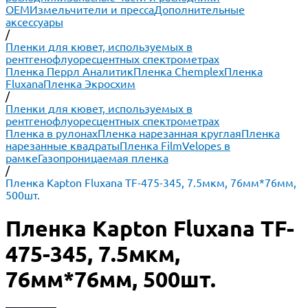
ОЕМ
Измельчители и пресса
Дополнительные
аксессуары
/
Пленки для кювет, используемых в
рентгенофлуоресцентных спектрометрах
Пленка Перрл Аналитик
Пленка Chemplex
Пленка
Fluxana
Пленка Экросхим
/
Пленки для кювет, используемых в
рентгенофлуоресцентных спектрометрах
Пленка в рулонах
Пленка нарезанная круглая
Пленка
нарезанные квадраты
Пленка FilmVelopes в
рамке
Газопроницаемая пленка
/
Пленка Kapton Fluxana TF-475-345, 7.5мкм, 76мм*76мм,
500шт.
Пленка Kapton Fluxana TF-
475-345, 7.5мкм,
76мм*76мм, 500шт.