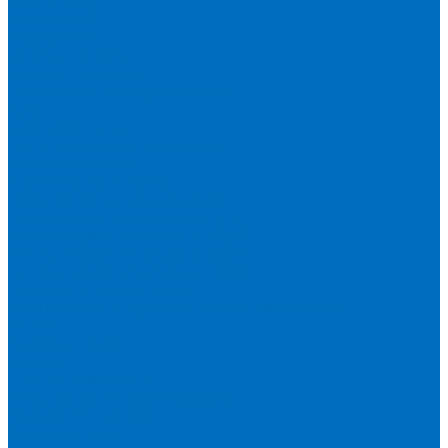
Серия 1900
Серия 2100
Серия 3100
Кюветы Fluxana
Кюветы Экросхим
Расходники для прессования
Воск
Борная кислота
Таблетированное связующее
Стальные кольца
Алюминиевые чашки
Расходники для сплавления
Тетраборат и метаборат лития
Смесь тетра и метабората 50/50
Смесь тетра и метабората 66/34
Смесь тетра и метабората 12/22
Добавки и другие смеси
Оригинальные запасные части и расходники
Bruker
Запасные части
Кюветы
Пленка для кювет
Расходники для прессования
Malvern PANalytical
Запасные части