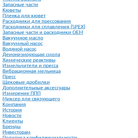
Запасные части
Кюветы
Пленка для кювет
Расходники для прессования
Расходники для сплавления (SPEX)
Запасные части и расходники ОЕМ
Вакуумное масло
Вакуумный насос
Водяной насос
Деионизирующая смола
Химические реактивы
Измельчители и пресса
Вибрационная мельница
Пресс
Щековые дробилки
Дополнительные аксессуары
Измерение ППП
Миксер для связующего
Компания
История
Новости
Клиенты
Бренды
Инвесторам
Политика конфиденциальности