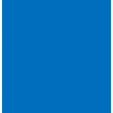
Spectro
Thermo Scientific
Запасные части и расходники ОЕМ
Вакуумное масло
Вакуумный насос
Водяной насос
Деионизирующая смола
Химические реактивы
Измельчители и пресса
Вибрационная мельница
Пресс
Щековые дробилки
Дополнительные аксессуары
Измерение ППП
Миксер для связующего
Компания
История
Новости
Клиенты
Бренды
Инвесторам
Политика конфиденциальности
Контакты
Реквизиты
Оплата