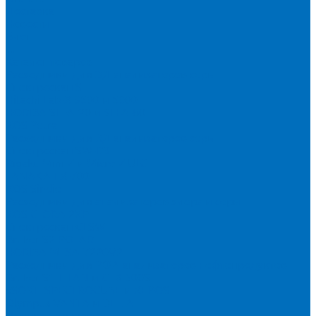
Доставка
Новости
Блог
...
Каталог товаров
Расходники для ЭД анализаторов серы
Спектроскан S
Hitachi Lab-X 3500 и 5000
HORIBA SLFA-20 и SLFA-60
XOS Petra
Расходники для ВД анализаторов серы
Спектроскан SW-D3
Rigaku Mini-Z и Micro-Z ULC
TANAKA FX-700
XOS Sindie
Расходники для анализаторов хлора и серы
XOS CLORA 2XP
Спектроскан CLSW
Bruker S2 POLAR
HORIBA MESA-7220V2
Расходники для РФА анализаторов нефтепродуктов
Bruker S1 TITAN и CTX 500S
xSORT, SPECTROCUBE и XEPOS
Olympus VANTA и DELTA
Пленка для кювет