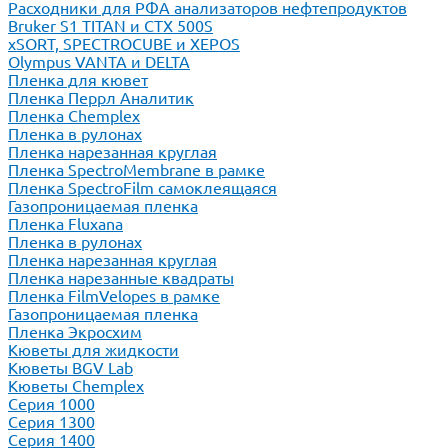
Расходники для РФА анализаторов нефтепродуктов
Bruker S1 TITAN и CTX 500S
xSORT, SPECTROCUBE и XEPOS
Olympus VANTA и DELTA
Пленка для кювет
Пленка Перрл Аналитик
Пленка Chemplex
Пленка в рулонах
Пленка нарезанная круглая
Пленка SpectroMembrane в рамке
Пленка SpectroFilm самоклеящаяся
Газопроницаемая пленка
Пленка Fluxana
Пленка в рулонах
Пленка нарезанная круглая
Пленка нарезанные квадраты
Пленка FilmVelopes в рамке
Газопроницаемая пленка
Пленка Экросхим
Кюветы для жидкости
Кюветы BGV Lab
Кюветы Chemplex
Серия 1000
Серия 1300
Серия 1400