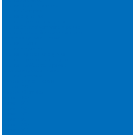
Пленка Перрл Аналитик
Пленка Chemplex
Пленка в рулонах
Пленка нарезанная круглая
Пленка SpectroMembrane в рамке
Пленка SpectroFilm самоклеящаяся
Газопроницаемая пленка
Пленка Fluxana
Пленка в рулонах
Пленка нарезанная круглая
Пленка нарезанные квадраты
Пленка FilmVelopes в рамке
Газопроницаемая пленка
Пленка Экросхим
Кюветы для жидкости
Кюветы BGV Lab
Кюветы Chemplex
Серия 1000
Серия 1300
Серия 1400
Серия 1500
Серия 1600
Серия 1700
Серия 1800