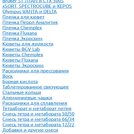
Bruker S1 TITAN и CTX 500S
xSORT, SPECTROCUBE и XEPOS
Olympus VANTA и DELTA
Пленка для кювет
Пленка Перрл Аналитик
Пленка Chemplex
Пленка Fluxana
Пленка Экросхим
Кюветы для жидкости
Кюветы BGV Lab
Кюветы Chemplex
Кюветы Fluxana
Кюветы Экросхим
Расходники для прессования
Воск
Борная кислота
Таблетированное связующее
Стальные кольца
Алюминиевые чашки
Расходники для сплавления
Тетраборат и метаборат лития
Смесь тетра и метабората 50/50
Смесь тетра и метабората 66/34
Смесь тетра и метабората 12/22
Добавки и другие смеси