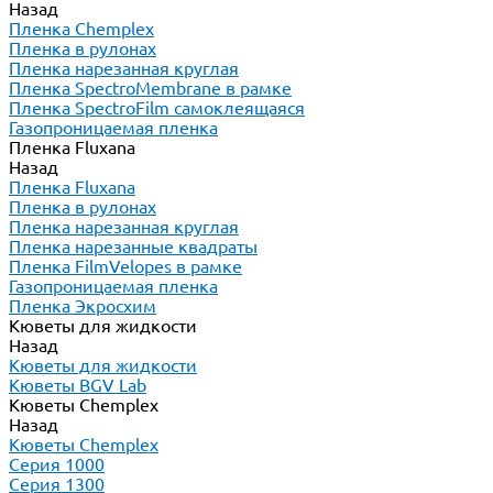
Назад
Пленка Chemplex
Пленка в рулонах
Пленка нарезанная круглая
Пленка SpectroMembrane в рамке
Пленка SpectroFilm самоклеящаяся
Газопроницаемая пленка
Пленка Fluxana
Назад
Пленка Fluxana
Пленка в рулонах
Пленка нарезанная круглая
Пленка нарезанные квадраты
Пленка FilmVelopes в рамке
Газопроницаемая пленка
Пленка Экросхим
Кюветы для жидкости
Назад
Кюветы для жидкости
Кюветы BGV Lab
Кюветы Chemplex
Назад
Кюветы Chemplex
Серия 1000
Серия 1300