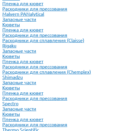
Пленка для кювет
Расходники для прессования
Malvern PANalytical
Запасные части
Кюветы
Пленка для кювет
Расходники для прессования
Расходники для сплавления (Claisse)
Rigaku
Запасные части
Кюветы
Пленка для кювет
Расходники для прессования
Расходники для сплавления (Chemplex)
Shimadzu
Запасные части
Кюветы
Пленка для кювет
Расходники для прессования
Spectro
Запасные части
Кюветы
Пленка для кювет
Расходники для прессования
Thermo Scientific