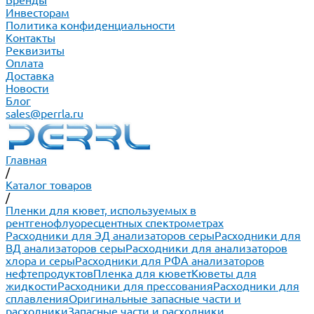
Бренды
Инвесторам
Политика конфиденциальности
Контакты
Реквизиты
Оплата
Доставка
Новости
Блог
sales@perrla.ru
Главная
/
Каталог товаров
/
Пленки для кювет, используемых в
рентгенофлуоресцентных спектрометрах
Расходники для ЭД анализаторов серы
Расходники для
ВД анализаторов серы
Расходники для анализаторов
хлора и серы
Расходники для РФА анализаторов
нефтепродуктов
Пленка для кювет
Кюветы для
жидкости
Расходники для прессования
Расходники для
сплавления
Оригинальные запасные части и
расходники
Запасные части и расходники