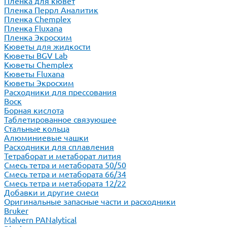
Пленка для кювет
Пленка Перрл Аналитик
Пленка Chemplex
Пленка Fluxana
Пленка Экросхим
Кюветы для жидкости
Кюветы BGV Lab
Кюветы Chemplex
Кюветы Fluxana
Кюветы Экросхим
Расходники для прессования
Воск
Борная кислота
Таблетированное связующее
Стальные кольца
Алюминиевые чашки
Расходники для сплавления
Тетраборат и метаборат лития
Смесь тетра и метабората 50/50
Смесь тетра и метабората 66/34
Смесь тетра и метабората 12/22
Добавки и другие смеси
Оригинальные запасные части и расходники
Bruker
Malvern PANalytical