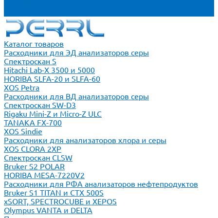
Новости
Блог
Каталог товаров
Расходники для ЭД анализаторов серы
Спектроскан S
Hitachi Lab-X 3500 и 5000
HORIBA SLFA-20 и SLFA-60
XOS Petra
Расходники для ВД анализаторов серы
Спектроскан SW-D3
Rigaku Mini-Z и Micro-Z ULC
TANAKA FX-700
XOS Sindie
Расходники для анализаторов хлора и серы
XOS CLORA 2XP
Спектроскан CLSW
Bruker S2 POLAR
HORIBA MESA-7220V2
Расходники для РФА анализаторов нефтепродуктов
Bruker S1 TITAN и CTX 500S
xSORT, SPECTROCUBE и XEPOS
Olympus VANTA и DELTA