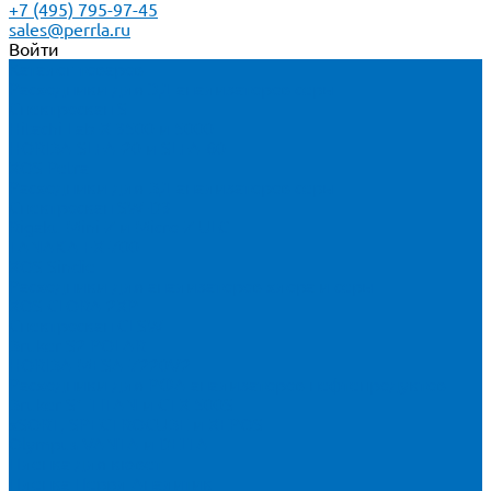
+7 (495) 795-97-45
sales@perrla.ru
Войти
Каталог товаров
Расходники для ЭД анализаторов серы
Спектроскан S
Hitachi Lab-X 3500 и 5000
HORIBA SLFA-20 и SLFA-60
XOS Petra
Расходники для ВД анализаторов серы
Спектроскан SW-D3
Rigaku Mini-Z и Micro-Z ULC
TANAKA FX-700
XOS Sindie
Расходники для анализаторов хлора и серы
XOS CLORA 2XP
Спектроскан CLSW
Bruker S2 POLAR
HORIBA MESA-7220V2
Расходники для РФА анализаторов нефтепродуктов
Bruker S1 TITAN и CTX 500S
xSORT, SPECTROCUBE и XEPOS
Olympus VANTA и DELTA
Пленка для кювет
Пленка Перрл Аналитик