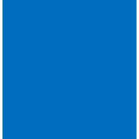
Кюветы
Пленка для кювет
Расходники для прессования
Расходники для сплавления (Claisse)
Rigaku
Запасные части
Кюветы
Пленка для кювет
Расходники для прессования
Расходники для сплавления (Chemplex)
Shimadzu
Запасные части
Кюветы
Пленка для кювет
Расходники для прессования
Spectro
Запасные части
Кюветы
Пленка для кювет
Расходники для прессования
Thermo Scientific
Запасные части
Кюветы
Пленка для кювет
Расходники для прессования