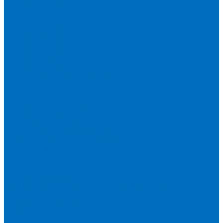
Пленка Chemplex
Пленка Fluxana
Пленка Экросхим
Кюветы для жидкости
Кюветы BGV Lab
Кюветы Chemplex
Кюветы Fluxana
Кюветы Экросхим
Расходники для прессования
Воск
Борная кислота
Таблетированное связующее
Стальные кольца
Алюминиевые чашки
Расходники для сплавления
Тетраборат и метаборат лития
Смесь тетра и метабората 50/50
Смесь тетра и метабората 66/34
Смесь тетра и метабората 12/22
Добавки и другие смеси
Оригинальные запасные части и расходники
Bruker
Malvern PANalytical
Rigaku
Shimadzu