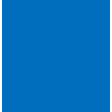
Расходники для сплавления (SPEX)
Запасные части и расходники ОЕМ
Вакуумное масло
Вакуумный насос
Водяной насос
Деионизирующая смола
Химические реактивы
Измельчители и пресса
Вибрационная мельница
Пресс
Щековые дробилки
Дополнительные аксессуары
Измерение ППП
Миксер для связующего
Компания
История
Новости
Клиенты
Бренды
Инвесторам
Политика конфиденциальности
Контакты
Реквизиты
Оплата
Доставка