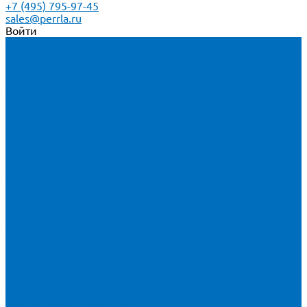
+7 (495) 795-97-45
sales@perrla.ru
Войти
Каталог товаров
Расходники для ЭД анализаторов серы
Спектроскан S
Hitachi Lab-X 3500 и 5000
HORIBA SLFA-20 и SLFA-60
XOS Petra
Расходники для ВД анализаторов серы
Спектроскан SW-D3
Rigaku Mini-Z и Micro-Z ULC
TANAKA FX-700
XOS Sindie
Расходники для анализаторов хлора и серы
XOS CLORA 2XP
Спектроскан CLSW
Bruker S2 POLAR
HORIBA MESA-7220V2
Расходники для РФА анализаторов нефтепродуктов
Bruker S1 TITAN и CTX 500S
xSORT, SPECTROCUBE и XEPOS
Olympus VANTA и DELTA
Пленка для кювет
Пленка Перрл Аналитик