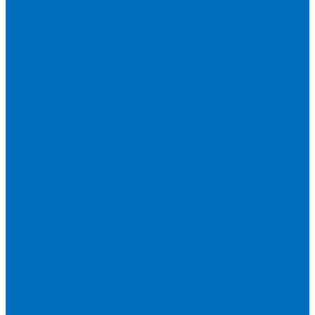
Серия 1900
Серия 2100
Серия 3100
Кюветы Fluxana
Кюветы Экросхим
Расходники для прессования
Воск
Борная кислота
Таблетированное связующее
Стальные кольца
Алюминиевые чашки
Расходники для сплавления
Тетраборат и метаборат лития
Смесь тетра и метабората 50/50
Смесь тетра и метабората 66/34
Смесь тетра и метабората 12/22
Добавки и другие смеси
Оригинальные запасные части и расходники
Bruker
Запасные части
Кюветы
Пленка для кювет
Расходники для прессования
Malvern PANalytical
Запасные части