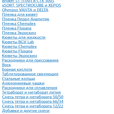
Bruker S1 TITAN и CTX 500S
xSORT, SPECTROCUBE и XEPOS
Olympus VANTA и DELTA
Пленка для кювет
Пленка Перрл Аналитик
Пленка Chemplex
Пленка Fluxana
Пленка Экросхим
Кюветы для жидкости
Кюветы BGV Lab
Кюветы Chemplex
Кюветы Fluxana
Кюветы Экросхим
Расходники для прессования
Воск
Борная кислота
Таблетированное связующее
Стальные кольца
Алюминиевые чашки
Расходники для сплавления
Тетраборат и метаборат лития
Смесь тетра и метабората 50/50
Смесь тетра и метабората 66/34
Смесь тетра и метабората 12/22
Добавки и другие смеси