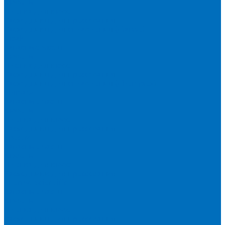
Кюветы
Пленка для кювет
Расходники для прессования
Расходники для сплавления (Claisse)
Rigaku
Запасные части
Кюветы
Пленка для кювет
Расходники для прессования
Расходники для сплавления (Chemplex)
Shimadzu
Запасные части
Кюветы
Пленка для кювет
Расходники для прессования
Spectro
Запасные части
Кюветы
Пленка для кювет
Расходники для прессования
Thermo Scientific
Запасные части
Кюветы
Пленка для кювет
Расходники для прессования