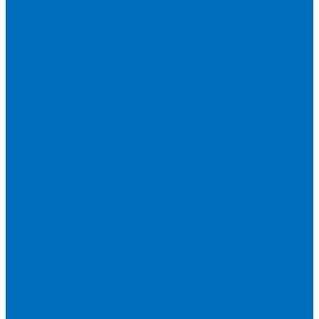
Расходники для сплавления (SPEX)
Запасные части и расходники ОЕМ
Вакуумное масло
Вакуумный насос
Водяной насос
Деионизирующая смола
Химические реактивы
Измельчители и пресса
Вибрационная мельница
Пресс
Щековые дробилки
Дополнительные аксессуары
Измерение ППП
Миксер для связующего
Компания
История
Новости
Клиенты
Бренды
Инвесторам
Политика конфиденциальности
Контакты
Реквизиты
Оплата
Доставка