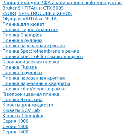
Расходники для РФА анализаторов нефтепродуктов
Bruker S1 TITAN и CTX 500S
xSORT, SPECTROCUBE и XEPOS
Olympus VANTA и DELTA
Пленка для кювет
Пленка Перрл Аналитик
Пленка Chemplex
Пленка в рулонах
Пленка нарезанная круглая
Пленка SpectroMembrane в рамке
Пленка SpectroFilm самоклеящаяся
Газопроницаемая пленка
Пленка Fluxana
Пленка в рулонах
Пленка нарезанная круглая
Пленка нарезанные квадраты
Пленка FilmVelopes в рамке
Газопроницаемая пленка
Пленка Экросхим
Кюветы для жидкости
Кюветы BGV Lab
Кюветы Chemplex
Серия 1000
Серия 1300
Серия 1400