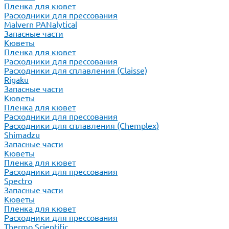
Пленка для кювет
Расходники для прессования
Malvern PANalytical
Запасные части
Кюветы
Пленка для кювет
Расходники для прессования
Расходники для сплавления (Claisse)
Rigaku
Запасные части
Кюветы
Пленка для кювет
Расходники для прессования
Расходники для сплавления (Chemplex)
Shimadzu
Запасные части
Кюветы
Пленка для кювет
Расходники для прессования
Spectro
Запасные части
Кюветы
Пленка для кювет
Расходники для прессования
Thermo Scientific