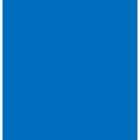
Доставка
Новости
Блог
...
Каталог товаров
Расходники для ЭД анализаторов серы
Спектроскан S
Hitachi Lab-X 3500 и 5000
HORIBA SLFA-20 и SLFA-60
XOS Petra
Расходники для ВД анализаторов серы
Спектроскан SW-D3
Rigaku Mini-Z и Micro-Z ULC
TANAKA FX-700
XOS Sindie
Расходники для анализаторов хлора и серы
XOS CLORA 2XP
Спектроскан CLSW
Bruker S2 POLAR
HORIBA MESA-7220V2
Расходники для РФА анализаторов нефтепродуктов
Bruker S1 TITAN и CTX 500S
xSORT, SPECTROCUBE и XEPOS
Olympus VANTA и DELTA
Пленка для кювет