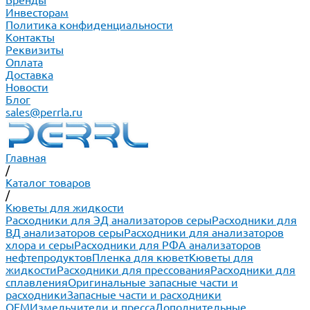
Бренды
Инвесторам
Политика конфиденциальности
Контакты
Реквизиты
Оплата
Доставка
Новости
Блог
sales@perrla.ru
Главная
/
Каталог товаров
/
Кюветы для жидкости
Расходники для ЭД анализаторов серы
Расходники для
ВД анализаторов серы
Расходники для анализаторов
хлора и серы
Расходники для РФА анализаторов
нефтепродуктов
Пленка для кювет
Кюветы для
жидкости
Расходники для прессования
Расходники для
сплавления
Оригинальные запасные части и
расходники
Запасные части и расходники
ОЕМ
Измельчители и пресса
Дополнительные