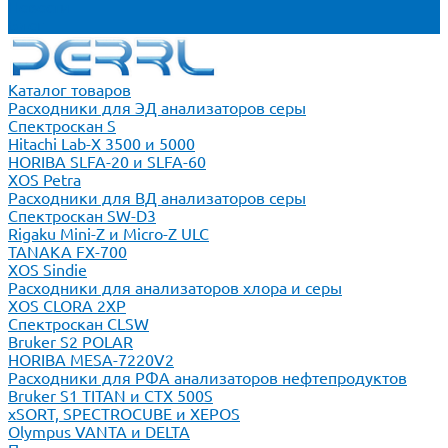
Новости
Блог
Каталог товаров
Расходники для ЭД анализаторов серы
Спектроскан S
Hitachi Lab-X 3500 и 5000
HORIBA SLFA-20 и SLFA-60
XOS Petra
Расходники для ВД анализаторов серы
Спектроскан SW-D3
Rigaku Mini-Z и Micro-Z ULC
TANAKA FX-700
XOS Sindie
Расходники для анализаторов хлора и серы
XOS CLORA 2XP
Спектроскан CLSW
Bruker S2 POLAR
HORIBA MESA-7220V2
Расходники для РФА анализаторов нефтепродуктов
Bruker S1 TITAN и CTX 500S
xSORT, SPECTROCUBE и XEPOS
Olympus VANTA и DELTA