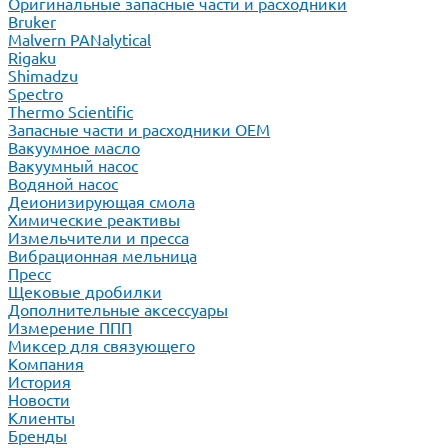
Оригинальные запасные части и расходники
Bruker
Malvern PANalytical
Rigaku
Shimadzu
Spectro
Thermo Scientific
Запасные части и расходники ОЕМ
Вакуумное масло
Вакуумный насос
Водяной насос
Деионизирующая смола
Химические реактивы
Измельчители и пресса
Вибрационная мельница
Пресс
Щековые дробилки
Дополнительные аксессуары
Измерение ППП
Миксер для связующего
Компания
История
Новости
Клиенты
Бренды