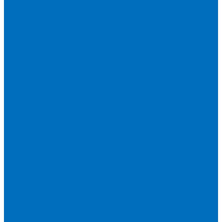
Пленка Перрл Аналитик
Пленка Chemplex
Пленка в рулонах
Пленка нарезанная круглая
Пленка SpectroMembrane в рамке
Пленка SpectroFilm самоклеящаяся
Газопроницаемая пленка
Пленка Fluxana
Пленка в рулонах
Пленка нарезанная круглая
Пленка нарезанные квадраты
Пленка FilmVelopes в рамке
Газопроницаемая пленка
Пленка Экросхим
Кюветы для жидкости
Кюветы BGV Lab
Кюветы Chemplex
Серия 1000
Серия 1300
Серия 1400
Серия 1500
Серия 1600
Серия 1700
Серия 1800