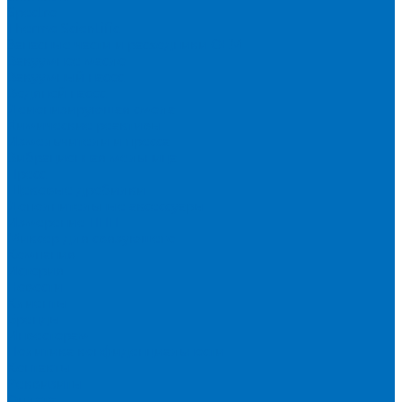
Spectro
Thermo Scientific
Запасные части и расходники ОЕМ
Вакуумное масло
Вакуумный насос
Водяной насос
Деионизирующая смола
Химические реактивы
Измельчители и пресса
Вибрационная мельница
Пресс
Щековые дробилки
Дополнительные аксессуары
Измерение ППП
Миксер для связующего
Компания
История
Новости
Клиенты
Бренды
Инвесторам
Политика конфиденциальности
Контакты
Реквизиты
Оплата