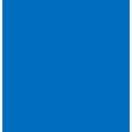
Пленка Chemplex
Пленка Fluxana
Пленка Экросхим
Кюветы для жидкости
Кюветы BGV Lab
Кюветы Chemplex
Кюветы Fluxana
Кюветы Экросхим
Расходники для прессования
Воск
Борная кислота
Таблетированное связующее
Стальные кольца
Алюминиевые чашки
Расходники для сплавления
Тетраборат и метаборат лития
Смесь тетра и метабората 50/50
Смесь тетра и метабората 66/34
Смесь тетра и метабората 12/22
Добавки и другие смеси
Оригинальные запасные части и расходники
Bruker
Malvern PANalytical
Rigaku
Shimadzu