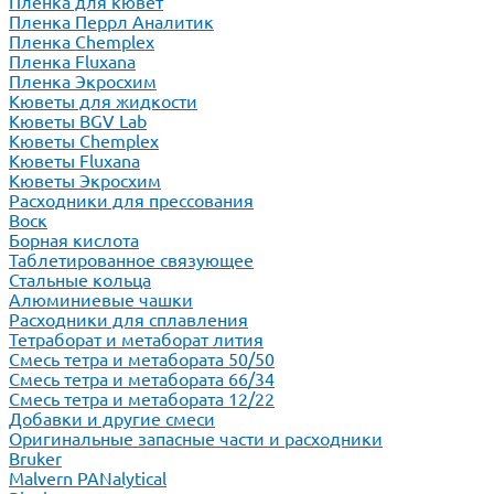
Пленка для кювет
Пленка Перрл Аналитик
Пленка Chemplex
Пленка Fluxana
Пленка Экросхим
Кюветы для жидкости
Кюветы BGV Lab
Кюветы Chemplex
Кюветы Fluxana
Кюветы Экросхим
Расходники для прессования
Воск
Борная кислота
Таблетированное связующее
Стальные кольца
Алюминиевые чашки
Расходники для сплавления
Тетраборат и метаборат лития
Смесь тетра и метабората 50/50
Смесь тетра и метабората 66/34
Смесь тетра и метабората 12/22
Добавки и другие смеси
Оригинальные запасные части и расходники
Bruker
Malvern PANalytical