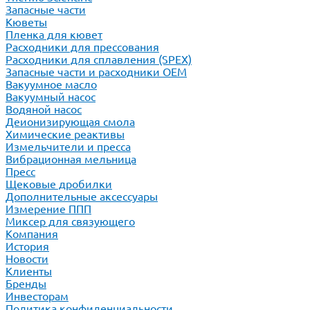
Запасные части
Кюветы
Пленка для кювет
Расходники для прессования
Расходники для сплавления (SPEX)
Запасные части и расходники ОЕМ
Вакуумное масло
Вакуумный насос
Водяной насос
Деионизирующая смола
Химические реактивы
Измельчители и пресса
Вибрационная мельница
Пресс
Щековые дробилки
Дополнительные аксессуары
Измерение ППП
Миксер для связующего
Компания
История
Новости
Клиенты
Бренды
Инвесторам
Политика конфиденциальности