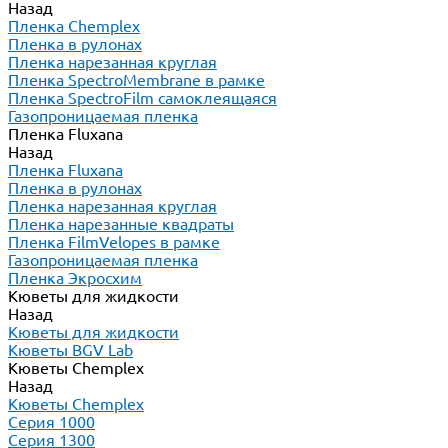
Назад
Пленка Chemplex
Пленка в рулонах
Пленка нарезанная круглая
Пленка SpectroMembrane в рамке
Пленка SpectroFilm самоклеящаяся
Газопроницаемая пленка
Пленка Fluxana
Назад
Пленка Fluxana
Пленка в рулонах
Пленка нарезанная круглая
Пленка нарезанные квадраты
Пленка FilmVelopes в рамке
Газопроницаемая пленка
Пленка Экросхим
Кюветы для жидкости
Назад
Кюветы для жидкости
Кюветы BGV Lab
Кюветы Chemplex
Назад
Кюветы Chemplex
Серия 1000
Серия 1300