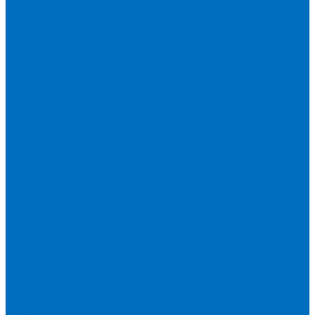
Spectro
Thermo Scientific
Запасные части и расходники ОЕМ
Вакуумное масло
Вакуумный насос
Водяной насос
Деионизирующая смола
Химические реактивы
Измельчители и пресса
Вибрационная мельница
Пресс
Щековые дробилки
Дополнительные аксессуары
Измерение ППП
Миксер для связующего
Компания
История
Новости
Клиенты
Бренды
Инвесторам
Политика конфиденциальности
Контакты
Реквизиты
Оплата