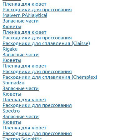
Пленка для кювет
Расходники для прессования
Malvern PANalytical
Запасные части
Кюветы
Пленка для кювет
Расходники для прессования
Расходники для сплавления (Claisse)
Rigaku
Запасные части
Кюветы
Пленка для кювет
Расходники для прессования
Расходники для сплавления (Chemplex)
Shimadzu
Запасные части
Кюветы
Пленка для кювет
Расходники для прессования
Spectro
Запасные части
Кюветы
Пленка для кювет
Расходники для прессования
Thermo Scientific