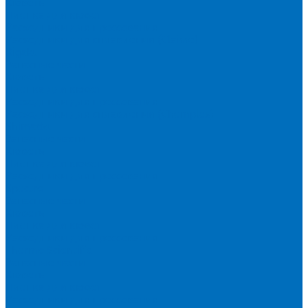
Кюветы
Пленка для кювет
Расходники для прессования
Расходники для сплавления (Claisse)
Rigaku
Запасные части
Кюветы
Пленка для кювет
Расходники для прессования
Расходники для сплавления (Chemplex)
Shimadzu
Запасные части
Кюветы
Пленка для кювет
Расходники для прессования
Spectro
Запасные части
Кюветы
Пленка для кювет
Расходники для прессования
Thermo Scientific
Запасные части
Кюветы
Пленка для кювет
Расходники для прессования