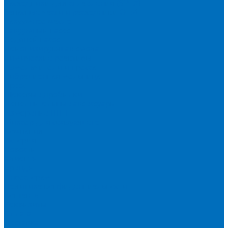
Расходники для сплавления (SPEX)
Запасные части и расходники ОЕМ
Вакуумное масло
Вакуумный насос
Водяной насос
Деионизирующая смола
Химические реактивы
Измельчители и пресса
Вибрационная мельница
Пресс
Щековые дробилки
Дополнительные аксессуары
Измерение ППП
Миксер для связующего
Компания
История
Новости
Клиенты
Бренды
Инвесторам
Политика конфиденциальности
Контакты
Реквизиты
Оплата
Доставка