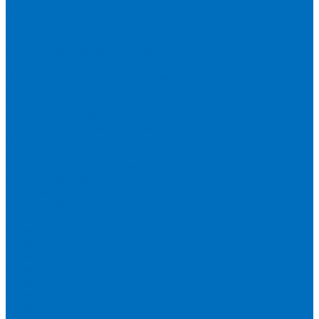
Пленка Перрл Аналитик
Пленка Chemplex
Пленка в рулонах
Пленка нарезанная круглая
Пленка SpectroMembrane в рамке
Пленка SpectroFilm самоклеящаяся
Газопроницаемая пленка
Пленка Fluxana
Пленка в рулонах
Пленка нарезанная круглая
Пленка нарезанные квадраты
Пленка FilmVelopes в рамке
Газопроницаемая пленка
Пленка Экросхим
Кюветы для жидкости
Кюветы BGV Lab
Кюветы Chemplex
Серия 1000
Серия 1300
Серия 1400
Серия 1500
Серия 1600
Серия 1700
Серия 1800