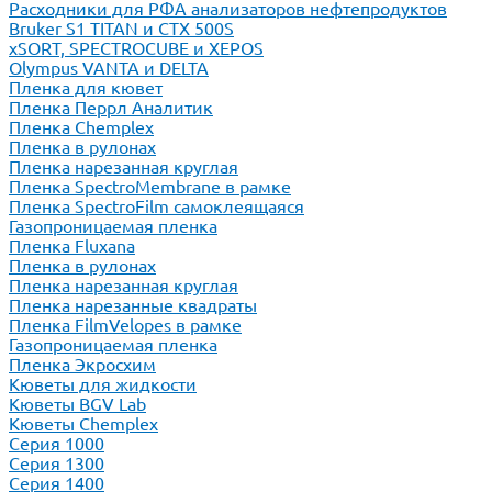
Расходники для РФА анализаторов нефтепродуктов
Bruker S1 TITAN и CTX 500S
xSORT, SPECTROCUBE и XEPOS
Olympus VANTA и DELTA
Пленка для кювет
Пленка Перрл Аналитик
Пленка Chemplex
Пленка в рулонах
Пленка нарезанная круглая
Пленка SpectroMembrane в рамке
Пленка SpectroFilm самоклеящаяся
Газопроницаемая пленка
Пленка Fluxana
Пленка в рулонах
Пленка нарезанная круглая
Пленка нарезанные квадраты
Пленка FilmVelopes в рамке
Газопроницаемая пленка
Пленка Экросхим
Кюветы для жидкости
Кюветы BGV Lab
Кюветы Chemplex
Серия 1000
Серия 1300
Серия 1400