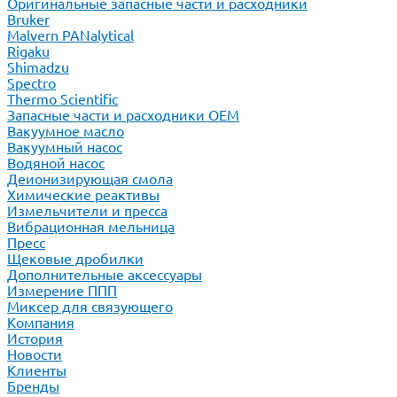
Оригинальные запасные части и расходники
Bruker
Malvern PANalytical
Rigaku
Shimadzu
Spectro
Thermo Scientific
Запасные части и расходники ОЕМ
Вакуумное масло
Вакуумный насос
Водяной насос
Деионизирующая смола
Химические реактивы
Измельчители и пресса
Вибрационная мельница
Пресс
Щековые дробилки
Дополнительные аксессуары
Измерение ППП
Миксер для связующего
Компания
История
Новости
Клиенты
Бренды