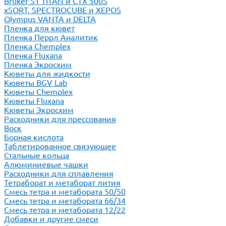
Bruker S1 TITAN и CTX 500S
xSORT, SPECTROCUBE и XEPOS
Olympus VANTA и DELTA
Пленка для кювет
Пленка Перрл Аналитик
Пленка Chemplex
Пленка Fluxana
Пленка Экросхим
Кюветы для жидкости
Кюветы BGV Lab
Кюветы Chemplex
Кюветы Fluxana
Кюветы Экросхим
Расходники для прессования
Воск
Борная кислота
Таблетированное связующее
Стальные кольца
Алюминиевые чашки
Расходники для сплавления
Тетраборат и метаборат лития
Смесь тетра и метабората 50/50
Смесь тетра и метабората 66/34
Смесь тетра и метабората 12/22
Добавки и другие смеси