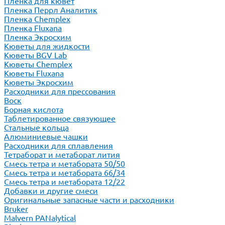
Пленка для кювет
Пленка Перрл Аналитик
Пленка Chemplex
Пленка Fluxana
Пленка Экросхим
Кюветы для жидкости
Кюветы BGV Lab
Кюветы Chemplex
Кюветы Fluxana
Кюветы Экросхим
Расходники для прессования
Воск
Борная кислота
Таблетированное связующее
Стальные кольца
Алюминиевые чашки
Расходники для сплавления
Тетраборат и метаборат лития
Смесь тетра и метабората 50/50
Смесь тетра и метабората 66/34
Смесь тетра и метабората 12/22
Добавки и другие смеси
Оригинальные запасные части и расходники
Bruker
Malvern PANalytical