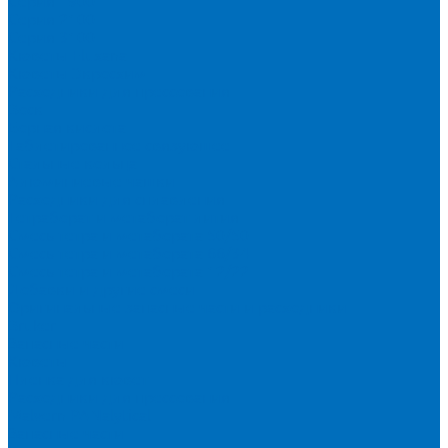
Серия 1900
Серия 2100
Серия 3100
Кюветы Fluxana
Кюветы Экросхим
Расходники для прессования
Воск
Борная кислота
Таблетированное связующее
Стальные кольца
Алюминиевые чашки
Расходники для сплавления
Тетраборат и метаборат лития
Смесь тетра и метабората 50/50
Смесь тетра и метабората 66/34
Смесь тетра и метабората 12/22
Добавки и другие смеси
Оригинальные запасные части и расходники
Bruker
Запасные части
Кюветы
Пленка для кювет
Расходники для прессования
Malvern PANalytical
Запасные части