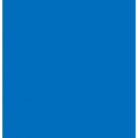
Доставка
Новости
Блог
...
Каталог товаров
Расходники для ЭД анализаторов серы
Спектроскан S
Hitachi Lab-X 3500 и 5000
HORIBA SLFA-20 и SLFA-60
XOS Petra
Расходники для ВД анализаторов серы
Спектроскан SW-D3
Rigaku Mini-Z и Micro-Z ULC
TANAKA FX-700
XOS Sindie
Расходники для анализаторов хлора и серы
XOS CLORA 2XP
Спектроскан CLSW
Bruker S2 POLAR
HORIBA MESA-7220V2
Расходники для РФА анализаторов нефтепродуктов
Bruker S1 TITAN и CTX 500S
xSORT, SPECTROCUBE и XEPOS
Olympus VANTA и DELTA
Пленка для кювет