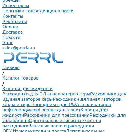
Бренды
Инвесторам
Политика конфиденциальности
Контакты
Реквизиты
Оплата
Доставка
Новости
Блог
sales@perrla.ru
Главная
/
Каталог товаров
/
Кюветы для жидкости
Расходники для ЭД анализаторов серы
Расходники для
ВД анализаторов серы
Расходники для анализаторов
хлора и серы
Расходники для РФА анализаторов
нефтепродуктов
Пленка для кювет
Кюветы для
жидкости
Расходники для прессования
Расходники для
сплавления
Оригинальные запасные части и
расходники
Запасные части и расходники
ОЕМ
Измельчители и пресса
Дополнительные