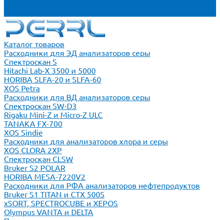
Новости
Блог
Каталог товаров
Расходники для ЭД анализаторов серы
Спектроскан S
Hitachi Lab-X 3500 и 5000
HORIBA SLFA-20 и SLFA-60
XOS Petra
Расходники для ВД анализаторов серы
Спектроскан SW-D3
Rigaku Mini-Z и Micro-Z ULC
TANAKA FX-700
XOS Sindie
Расходники для анализаторов хлора и серы
XOS CLORA 2XP
Спектроскан CLSW
Bruker S2 POLAR
HORIBA MESA-7220V2
Расходники для РФА анализаторов нефтепродуктов
Bruker S1 TITAN и CTX 500S
xSORT, SPECTROCUBE и XEPOS
Olympus VANTA и DELTA