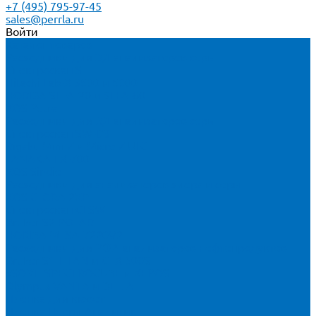
+7 (495) 795-97-45
sales@perrla.ru
Войти
Каталог товаров
Расходники для ЭД анализаторов серы
Спектроскан S
Hitachi Lab-X 3500 и 5000
HORIBA SLFA-20 и SLFA-60
XOS Petra
Расходники для ВД анализаторов серы
Спектроскан SW-D3
Rigaku Mini-Z и Micro-Z ULC
TANAKA FX-700
XOS Sindie
Расходники для анализаторов хлора и серы
XOS CLORA 2XP
Спектроскан CLSW
Bruker S2 POLAR
HORIBA MESA-7220V2
Расходники для РФА анализаторов нефтепродуктов
Bruker S1 TITAN и CTX 500S
xSORT, SPECTROCUBE и XEPOS
Olympus VANTA и DELTA
Пленка для кювет
Пленка Перрл Аналитик