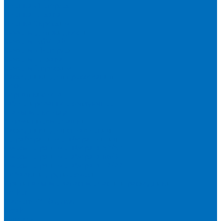
Пленка Chemplex
Пленка Fluxana
Пленка Экросхим
Кюветы для жидкости
Кюветы BGV Lab
Кюветы Chemplex
Кюветы Fluxana
Кюветы Экросхим
Расходники для прессования
Воск
Борная кислота
Таблетированное связующее
Стальные кольца
Алюминиевые чашки
Расходники для сплавления
Тетраборат и метаборат лития
Смесь тетра и метабората 50/50
Смесь тетра и метабората 66/34
Смесь тетра и метабората 12/22
Добавки и другие смеси
Оригинальные запасные части и расходники
Bruker
Malvern PANalytical
Rigaku
Shimadzu