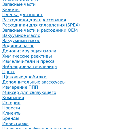
Запасные части
Кюветы
Пленка для кювет
Расходники для прессования
Расходники для сплавления (SPEX)
Запасные части и расходники ОЕМ
Вакуумное масло
Вакуумный насос
Водяной насос
Деионизирующая смола
Химические реактивы
Измельчители и пресса
Вибрационная мельница
Пресс
Щековые дробилки
Дополнительные аксессуары
Измерение ППП
Миксер для связующего
Компания
История
Новости
Клиенты
Бренды
Инвесторам
Политика конфиденциальности