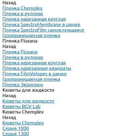
Назад
Пленка Chemplex
Пленка в рулонах
Пленка нарезанная круглая
Пленка SpectroMembrane в рамке
Пленка SpectroFilm самоклеящаяся
Газопроницаемая пленка
Пленка Fluxana
Назад
Пленка Fluxana
Пленка в рулонах
Пленка нарезанная круглая
Пленка нарезанные квадраты
Пленка FilmVelopes в рамке
Газопроницаемая пленка
Пленка Экросхим
Кюветы для жидкости
Назад
Кюветы для жидкости
Кюветы BGV Lab
Кюветы Chemplex
Назад
Кюветы Chemplex
Серия 1000
Серия 1300