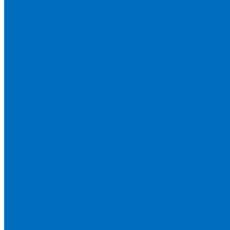
Серия 1900
Серия 2100
Серия 3100
Кюветы Fluxana
Кюветы Экросхим
Расходники для прессования
Воск
Борная кислота
Таблетированное связующее
Стальные кольца
Алюминиевые чашки
Расходники для сплавления
Тетраборат и метаборат лития
Смесь тетра и метабората 50/50
Смесь тетра и метабората 66/34
Смесь тетра и метабората 12/22
Добавки и другие смеси
Оригинальные запасные части и расходники
Bruker
Запасные части
Кюветы
Пленка для кювет
Расходники для прессования
Malvern PANalytical
Запасные части