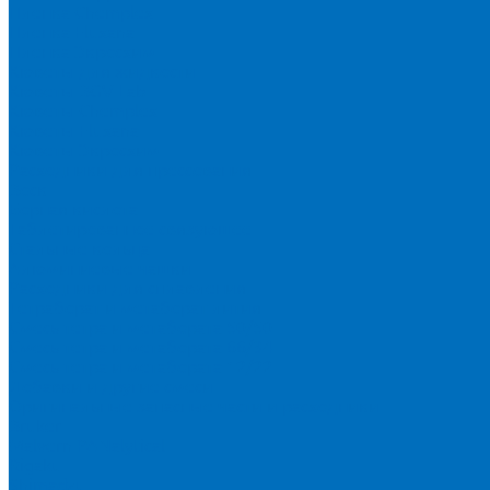
Пленка Chemplex
Пленка Fluxana
Пленка Экросхим
Кюветы для жидкости
Кюветы BGV Lab
Кюветы Chemplex
Кюветы Fluxana
Кюветы Экросхим
Расходники для прессования
Воск
Борная кислота
Таблетированное связующее
Стальные кольца
Алюминиевые чашки
Расходники для сплавления
Тетраборат и метаборат лития
Смесь тетра и метабората 50/50
Смесь тетра и метабората 66/34
Смесь тетра и метабората 12/22
Добавки и другие смеси
Оригинальные запасные части и расходники
Bruker
Malvern PANalytical
Rigaku
Shimadzu