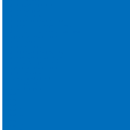
Пленка Перрл Аналитик
Пленка Chemplex
Пленка в рулонах
Пленка нарезанная круглая
Пленка SpectroMembrane в рамке
Пленка SpectroFilm самоклеящаяся
Газопроницаемая пленка
Пленка Fluxana
Пленка в рулонах
Пленка нарезанная круглая
Пленка нарезанные квадраты
Пленка FilmVelopes в рамке
Газопроницаемая пленка
Пленка Экросхим
Кюветы для жидкости
Кюветы BGV Lab
Кюветы Chemplex
Серия 1000
Серия 1300
Серия 1400
Серия 1500
Серия 1600
Серия 1700
Серия 1800