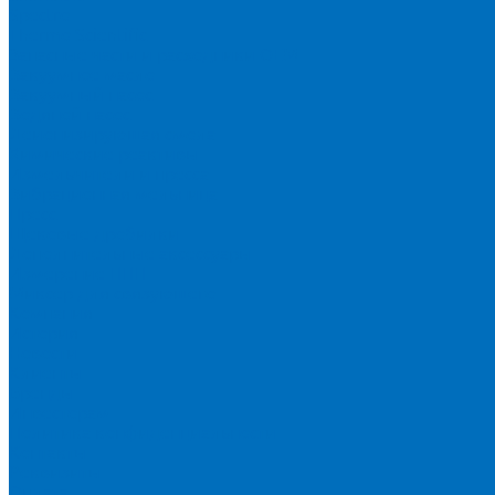
Spectro
Thermo Scientific
Запасные части и расходники ОЕМ
Вакуумное масло
Вакуумный насос
Водяной насос
Деионизирующая смола
Химические реактивы
Измельчители и пресса
Вибрационная мельница
Пресс
Щековые дробилки
Дополнительные аксессуары
Измерение ППП
Миксер для связующего
Компания
История
Новости
Клиенты
Бренды
Инвесторам
Политика конфиденциальности
Контакты
Реквизиты
Оплата