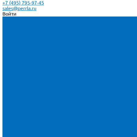
+7 (495) 795-97-45
sales@perrla.ru
Войти
Каталог товаров
Расходники для ЭД анализаторов серы
Спектроскан S
Hitachi Lab-X 3500 и 5000
HORIBA SLFA-20 и SLFA-60
XOS Petra
Расходники для ВД анализаторов серы
Спектроскан SW-D3
Rigaku Mini-Z и Micro-Z ULC
TANAKA FX-700
XOS Sindie
Расходники для анализаторов хлора и серы
XOS CLORA 2XP
Спектроскан CLSW
Bruker S2 POLAR
HORIBA MESA-7220V2
Расходники для РФА анализаторов нефтепродуктов
Bruker S1 TITAN и CTX 500S
xSORT, SPECTROCUBE и XEPOS
Olympus VANTA и DELTA
Пленка для кювет
Пленка Перрл Аналитик