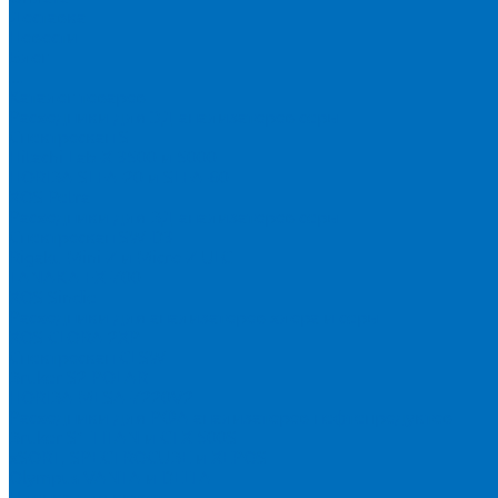
Доставка
Новости
Блог
...
Каталог товаров
Расходники для ЭД анализаторов серы
Спектроскан S
Hitachi Lab-X 3500 и 5000
HORIBA SLFA-20 и SLFA-60
XOS Petra
Расходники для ВД анализаторов серы
Спектроскан SW-D3
Rigaku Mini-Z и Micro-Z ULC
TANAKA FX-700
XOS Sindie
Расходники для анализаторов хлора и серы
XOS CLORA 2XP
Спектроскан CLSW
Bruker S2 POLAR
HORIBA MESA-7220V2
Расходники для РФА анализаторов нефтепродуктов
Bruker S1 TITAN и CTX 500S
xSORT, SPECTROCUBE и XEPOS
Olympus VANTA и DELTA
Пленка для кювет