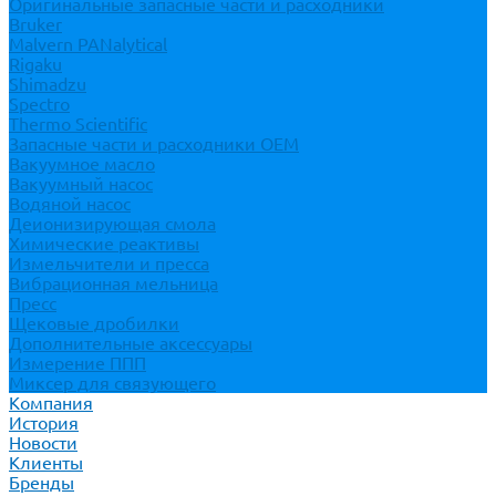
Оригинальные запасные части и расходники
Bruker
Malvern PANalytical
Rigaku
Shimadzu
Spectro
Thermo Scientific
Запасные части и расходники ОЕМ
Вакуумное масло
Вакуумный насос
Водяной насос
Деионизирующая смола
Химические реактивы
Измельчители и пресса
Вибрационная мельница
Пресс
Щековые дробилки
Дополнительные аксессуары
Измерение ППП
Миксер для связующего
Компания
История
Новости
Клиенты
Бренды