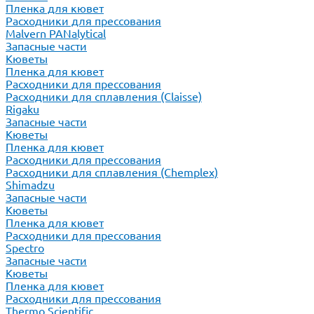
Пленка для кювет
Расходники для прессования
Malvern PANalytical
Запасные части
Кюветы
Пленка для кювет
Расходники для прессования
Расходники для сплавления (Claisse)
Rigaku
Запасные части
Кюветы
Пленка для кювет
Расходники для прессования
Расходники для сплавления (Chemplex)
Shimadzu
Запасные части
Кюветы
Пленка для кювет
Расходники для прессования
Spectro
Запасные части
Кюветы
Пленка для кювет
Расходники для прессования
Thermo Scientific