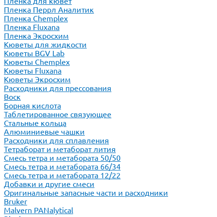
Пленка для кювет
Пленка Перрл Аналитик
Пленка Chemplex
Пленка Fluxana
Пленка Экросхим
Кюветы для жидкости
Кюветы BGV Lab
Кюветы Chemplex
Кюветы Fluxana
Кюветы Экросхим
Расходники для прессования
Воск
Борная кислота
Таблетированное связующее
Стальные кольца
Алюминиевые чашки
Расходники для сплавления
Тетраборат и метаборат лития
Смесь тетра и метабората 50/50
Смесь тетра и метабората 66/34
Смесь тетра и метабората 12/22
Добавки и другие смеси
Оригинальные запасные части и расходники
Bruker
Malvern PANalytical