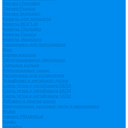
Пленка Chemplex
Пленка Fluxana
Пленка Экросхим
Кюветы для жидкости
Кюветы BGV Lab
Кюветы Chemplex
Кюветы Fluxana
Кюветы Экросхим
Расходники для прессования
Воск
Борная кислота
Таблетированное связующее
Стальные кольца
Алюминиевые чашки
Расходники для сплавления
Тетраборат и метаборат лития
Смесь тетра и метабората 50/50
Смесь тетра и метабората 66/34
Смесь тетра и метабората 12/22
Добавки и другие смеси
Оригинальные запасные части и расходники
Bruker
Malvern PANalytical
Rigaku
Shimadzu