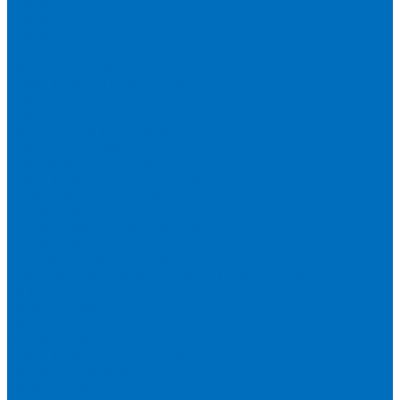
Серия 1900
Серия 2100
Серия 3100
Кюветы Fluxana
Кюветы Экросхим
Расходники для прессования
Воск
Борная кислота
Таблетированное связующее
Стальные кольца
Алюминиевые чашки
Расходники для сплавления
Тетраборат и метаборат лития
Смесь тетра и метабората 50/50
Смесь тетра и метабората 66/34
Смесь тетра и метабората 12/22
Добавки и другие смеси
Оригинальные запасные части и расходники
Bruker
Запасные части
Кюветы
Пленка для кювет
Расходники для прессования
Malvern PANalytical
Запасные части