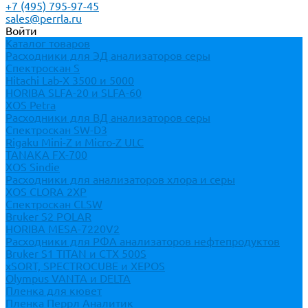
+7 (495) 795-97-45
sales@perrla.ru
Войти
Каталог товаров
Расходники для ЭД анализаторов серы
Спектроскан S
Hitachi Lab-X 3500 и 5000
HORIBA SLFA-20 и SLFA-60
XOS Petra
Расходники для ВД анализаторов серы
Спектроскан SW-D3
Rigaku Mini-Z и Micro-Z ULC
TANAKA FX-700
XOS Sindie
Расходники для анализаторов хлора и серы
XOS CLORA 2XP
Спектроскан CLSW
Bruker S2 POLAR
HORIBA MESA-7220V2
Расходники для РФА анализаторов нефтепродуктов
Bruker S1 TITAN и CTX 500S
xSORT, SPECTROCUBE и XEPOS
Olympus VANTA и DELTA
Пленка для кювет
Пленка Перрл Аналитик