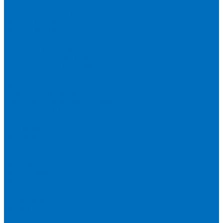
Расходники для сплавления (SPEX)
Запасные части и расходники ОЕМ
Вакуумное масло
Вакуумный насос
Водяной насос
Деионизирующая смола
Химические реактивы
Измельчители и пресса
Вибрационная мельница
Пресс
Щековые дробилки
Дополнительные аксессуары
Измерение ППП
Миксер для связующего
Компания
История
Новости
Клиенты
Бренды
Инвесторам
Политика конфиденциальности
Контакты
Реквизиты
Оплата
Доставка