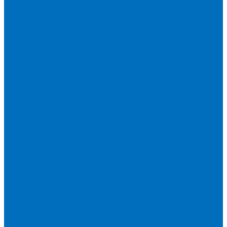
Пленка Перрл Аналитик
Пленка Chemplex
Пленка в рулонах
Пленка нарезанная круглая
Пленка SpectroMembrane в рамке
Пленка SpectroFilm самоклеящаяся
Газопроницаемая пленка
Пленка Fluxana
Пленка в рулонах
Пленка нарезанная круглая
Пленка нарезанные квадраты
Пленка FilmVelopes в рамке
Газопроницаемая пленка
Пленка Экросхим
Кюветы для жидкости
Кюветы BGV Lab
Кюветы Chemplex
Серия 1000
Серия 1300
Серия 1400
Серия 1500
Серия 1600
Серия 1700
Серия 1800