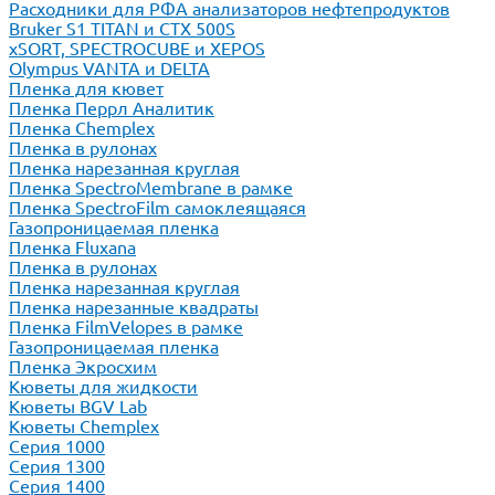
Расходники для РФА анализаторов нефтепродуктов
Bruker S1 TITAN и CTX 500S
xSORT, SPECTROCUBE и XEPOS
Olympus VANTA и DELTA
Пленка для кювет
Пленка Перрл Аналитик
Пленка Chemplex
Пленка в рулонах
Пленка нарезанная круглая
Пленка SpectroMembrane в рамке
Пленка SpectroFilm самоклеящаяся
Газопроницаемая пленка
Пленка Fluxana
Пленка в рулонах
Пленка нарезанная круглая
Пленка нарезанные квадраты
Пленка FilmVelopes в рамке
Газопроницаемая пленка
Пленка Экросхим
Кюветы для жидкости
Кюветы BGV Lab
Кюветы Chemplex
Серия 1000
Серия 1300
Серия 1400