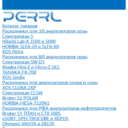
Новости
Блог
Каталог товаров
Расходники для ЭД анализаторов серы
Спектроскан S
Hitachi Lab-X 3500 и 5000
HORIBA SLFA-20 и SLFA-60
XOS Petra
Расходники для ВД анализаторов серы
Спектроскан SW-D3
Rigaku Mini-Z и Micro-Z ULC
TANAKA FX-700
XOS Sindie
Расходники для анализаторов хлора и серы
XOS CLORA 2XP
Спектроскан CLSW
Bruker S2 POLAR
HORIBA MESA-7220V2
Расходники для РФА анализаторов нефтепродуктов
Bruker S1 TITAN и CTX 500S
xSORT, SPECTROCUBE и XEPOS
Olympus VANTA и DELTA