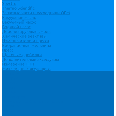
Spectro
Thermo Scientific
Запасные части и расходники ОЕМ
Вакуумное масло
Вакуумный насос
Водяной насос
Деионизирующая смола
Химические реактивы
Измельчители и пресса
Вибрационная мельница
Пресс
Щековые дробилки
Дополнительные аксессуары
Измерение ППП
Миксер для связующего
Компания
История
Новости
Клиенты
Бренды
Инвесторам
Политика конфиденциальности
Контакты
Реквизиты
Оплата