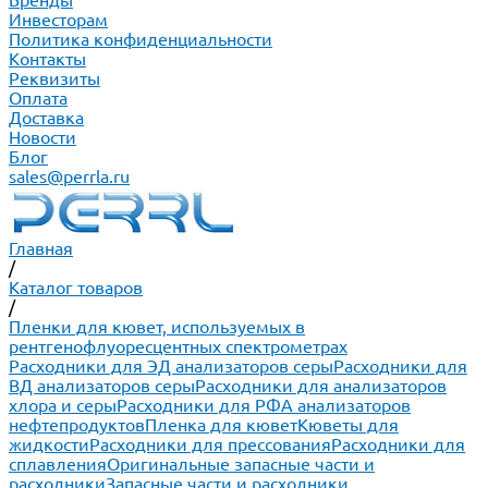
Бренды
Инвесторам
Политика конфиденциальности
Контакты
Реквизиты
Оплата
Доставка
Новости
Блог
sales@perrla.ru
Главная
/
Каталог товаров
/
Пленки для кювет, используемых в
рентгенофлуоресцентных спектрометрах
Расходники для ЭД анализаторов серы
Расходники для
ВД анализаторов серы
Расходники для анализаторов
хлора и серы
Расходники для РФА анализаторов
нефтепродуктов
Пленка для кювет
Кюветы для
жидкости
Расходники для прессования
Расходники для
сплавления
Оригинальные запасные части и
расходники
Запасные части и расходники