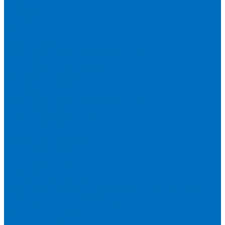
Доставка
Новости
Блог
...
Каталог товаров
Расходники для ЭД анализаторов серы
Спектроскан S
Hitachi Lab-X 3500 и 5000
HORIBA SLFA-20 и SLFA-60
XOS Petra
Расходники для ВД анализаторов серы
Спектроскан SW-D3
Rigaku Mini-Z и Micro-Z ULC
TANAKA FX-700
XOS Sindie
Расходники для анализаторов хлора и серы
XOS CLORA 2XP
Спектроскан CLSW
Bruker S2 POLAR
HORIBA MESA-7220V2
Расходники для РФА анализаторов нефтепродуктов
Bruker S1 TITAN и CTX 500S
xSORT, SPECTROCUBE и XEPOS
Olympus VANTA и DELTA
Пленка для кювет