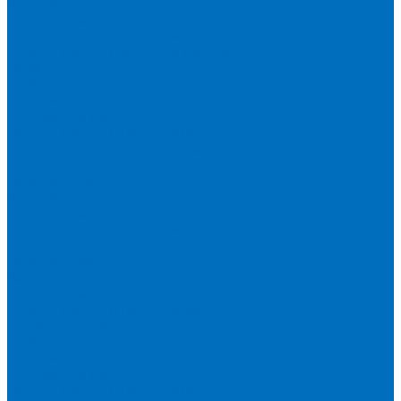
Кюветы
Пленка для кювет
Расходники для прессования
Расходники для сплавления (Claisse)
Rigaku
Запасные части
Кюветы
Пленка для кювет
Расходники для прессования
Расходники для сплавления (Chemplex)
Shimadzu
Запасные части
Кюветы
Пленка для кювет
Расходники для прессования
Spectro
Запасные части
Кюветы
Пленка для кювет
Расходники для прессования
Thermo Scientific
Запасные части
Кюветы
Пленка для кювет
Расходники для прессования