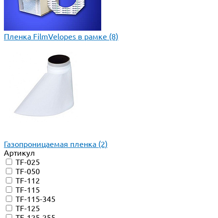
Пленка FilmVelopes в рамке
(8)
Газопроницаемая пленка
(2)
Артикул
TF-025
TF-050
TF-112
TF-115
TF-115-345
TF-125
TF-125-255