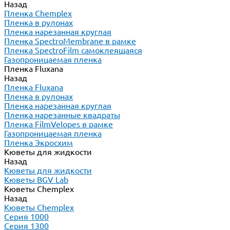
Назад
Пленка Chemplex
Пленка в рулонах
Пленка нарезанная круглая
Пленка SpectroMembrane в рамке
Пленка SpectroFilm самоклеящаяся
Газопроницаемая пленка
Пленка Fluxana
Назад
Пленка Fluxana
Пленка в рулонах
Пленка нарезанная круглая
Пленка нарезанные квадраты
Пленка FilmVelopes в рамке
Газопроницаемая пленка
Пленка Экросхим
Кюветы для жидкости
Назад
Кюветы для жидкости
Кюветы BGV Lab
Кюветы Chemplex
Назад
Кюветы Chemplex
Серия 1000
Серия 1300