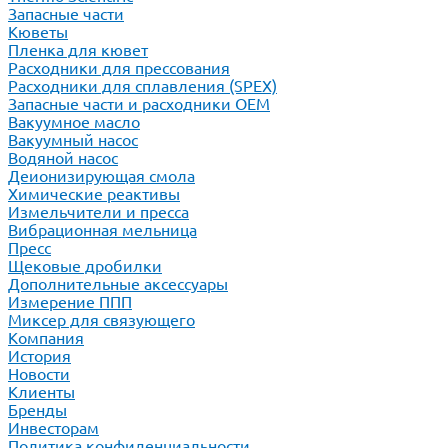
Запасные части
Кюветы
Пленка для кювет
Расходники для прессования
Расходники для сплавления (SPEX)
Запасные части и расходники ОЕМ
Вакуумное масло
Вакуумный насос
Водяной насос
Деионизирующая смола
Химические реактивы
Измельчители и пресса
Вибрационная мельница
Пресс
Щековые дробилки
Дополнительные аксессуары
Измерение ППП
Миксер для связующего
Компания
История
Новости
Клиенты
Бренды
Инвесторам
Политика конфиденциальности