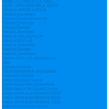
Bruker S1 TITAN и CTX 500S
xSORT, SPECTROCUBE и XEPOS
Olympus VANTA и DELTA
Пленка для кювет
Пленка Перрл Аналитик
Пленка Chemplex
Пленка Fluxana
Пленка Экросхим
Кюветы для жидкости
Кюветы BGV Lab
Кюветы Chemplex
Кюветы Fluxana
Кюветы Экросхим
Расходники для прессования
Воск
Борная кислота
Таблетированное связующее
Стальные кольца
Алюминиевые чашки
Расходники для сплавления
Тетраборат и метаборат лития
Смесь тетра и метабората 50/50
Смесь тетра и метабората 66/34
Смесь тетра и метабората 12/22
Добавки и другие смеси