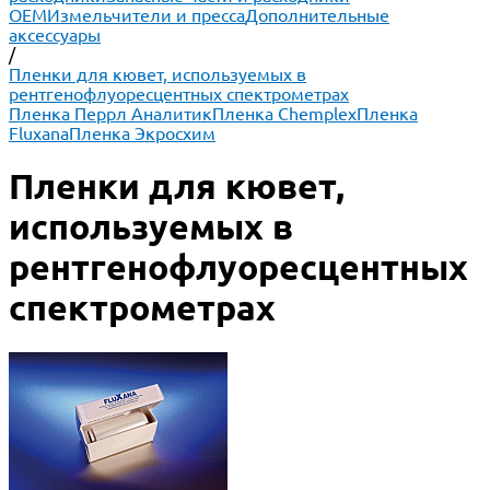
ОЕМ
Измельчители и пресса
Дополнительные
аксессуары
/
Пленки для кювет, используемых в
рентгенофлуоресцентных спектрометрах
Пленка Перрл Аналитик
Пленка Chemplex
Пленка
Fluxana
Пленка Экросхим
Пленки для кювет,
используемых в
рентгенофлуоресцентных
спектрометрах