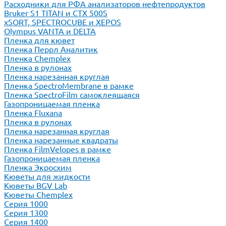
Расходники для РФА анализаторов нефтепродуктов
Bruker S1 TITAN и CTX 500S
xSORT, SPECTROCUBE и XEPOS
Olympus VANTA и DELTA
Пленка для кювет
Пленка Перрл Аналитик
Пленка Chemplex
Пленка в рулонах
Пленка нарезанная круглая
Пленка SpectroMembrane в рамке
Пленка SpectroFilm самоклеящаяся
Газопроницаемая пленка
Пленка Fluxana
Пленка в рулонах
Пленка нарезанная круглая
Пленка нарезанные квадраты
Пленка FilmVelopes в рамке
Газопроницаемая пленка
Пленка Экросхим
Кюветы для жидкости
Кюветы BGV Lab
Кюветы Chemplex
Серия 1000
Серия 1300
Серия 1400