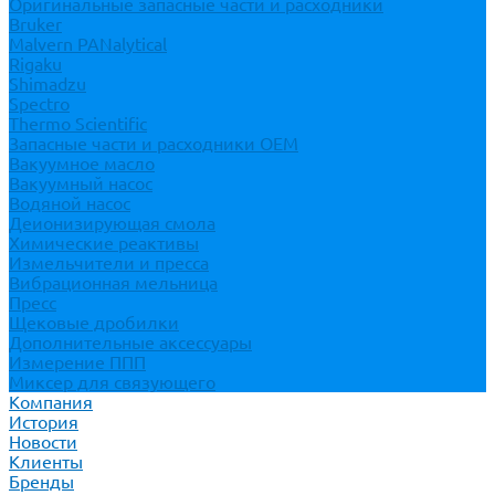
Оригинальные запасные части и расходники
Bruker
Malvern PANalytical
Rigaku
Shimadzu
Spectro
Thermo Scientific
Запасные части и расходники ОЕМ
Вакуумное масло
Вакуумный насос
Водяной насос
Деионизирующая смола
Химические реактивы
Измельчители и пресса
Вибрационная мельница
Пресс
Щековые дробилки
Дополнительные аксессуары
Измерение ППП
Миксер для связующего
Компания
История
Новости
Клиенты
Бренды