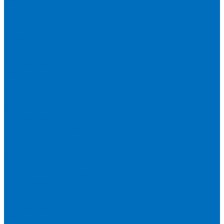
Кюветы
Пленка для кювет
Расходники для прессования
Расходники для сплавления (Claisse)
Rigaku
Запасные части
Кюветы
Пленка для кювет
Расходники для прессования
Расходники для сплавления (Chemplex)
Shimadzu
Запасные части
Кюветы
Пленка для кювет
Расходники для прессования
Spectro
Запасные части
Кюветы
Пленка для кювет
Расходники для прессования
Thermo Scientific
Запасные части
Кюветы
Пленка для кювет
Расходники для прессования