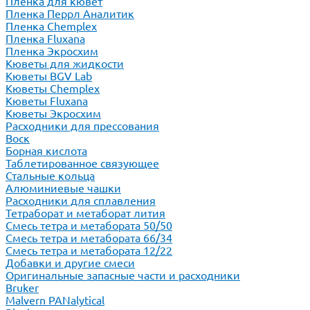
Пленка для кювет
Пленка Перрл Аналитик
Пленка Chemplex
Пленка Fluxana
Пленка Экросхим
Кюветы для жидкости
Кюветы BGV Lab
Кюветы Chemplex
Кюветы Fluxana
Кюветы Экросхим
Расходники для прессования
Воск
Борная кислота
Таблетированное связующее
Стальные кольца
Алюминиевые чашки
Расходники для сплавления
Тетраборат и метаборат лития
Смесь тетра и метабората 50/50
Смесь тетра и метабората 66/34
Смесь тетра и метабората 12/22
Добавки и другие смеси
Оригинальные запасные части и расходники
Bruker
Malvern PANalytical