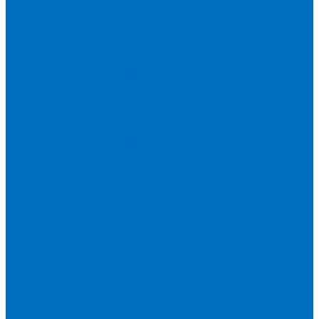
Доставка
Новости
Блог
...
Каталог товаров
Расходники для ЭД анализаторов серы
Спектроскан S
Hitachi Lab-X 3500 и 5000
HORIBA SLFA-20 и SLFA-60
XOS Petra
Расходники для ВД анализаторов серы
Спектроскан SW-D3
Rigaku Mini-Z и Micro-Z ULC
TANAKA FX-700
XOS Sindie
Расходники для анализаторов хлора и серы
XOS CLORA 2XP
Спектроскан CLSW
Bruker S2 POLAR
HORIBA MESA-7220V2
Расходники для РФА анализаторов нефтепродуктов
Bruker S1 TITAN и CTX 500S
xSORT, SPECTROCUBE и XEPOS
Olympus VANTA и DELTA
Пленка для кювет