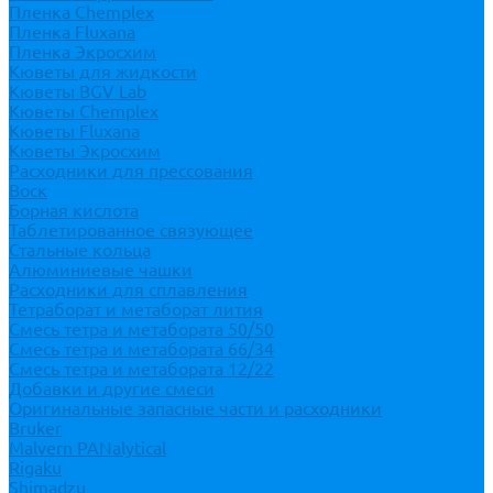
Пленка Chemplex
Пленка Fluxana
Пленка Экросхим
Кюветы для жидкости
Кюветы BGV Lab
Кюветы Chemplex
Кюветы Fluxana
Кюветы Экросхим
Расходники для прессования
Воск
Борная кислота
Таблетированное связующее
Стальные кольца
Алюминиевые чашки
Расходники для сплавления
Тетраборат и метаборат лития
Смесь тетра и метабората 50/50
Смесь тетра и метабората 66/34
Смесь тетра и метабората 12/22
Добавки и другие смеси
Оригинальные запасные части и расходники
Bruker
Malvern PANalytical
Rigaku
Shimadzu