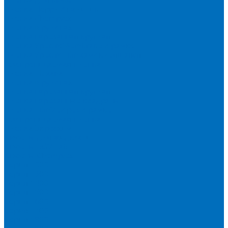
Пленка Перрл Аналитик
Пленка Chemplex
Пленка в рулонах
Пленка нарезанная круглая
Пленка SpectroMembrane в рамке
Пленка SpectroFilm самоклеящаяся
Газопроницаемая пленка
Пленка Fluxana
Пленка в рулонах
Пленка нарезанная круглая
Пленка нарезанные квадраты
Пленка FilmVelopes в рамке
Газопроницаемая пленка
Пленка Экросхим
Кюветы для жидкости
Кюветы BGV Lab
Кюветы Chemplex
Серия 1000
Серия 1300
Серия 1400
Серия 1500
Серия 1600
Серия 1700
Серия 1800