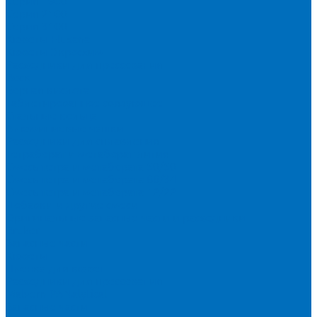
Серия 1900
Серия 2100
Серия 3100
Кюветы Fluxana
Кюветы Экросхим
Расходники для прессования
Воск
Борная кислота
Таблетированное связующее
Стальные кольца
Алюминиевые чашки
Расходники для сплавления
Тетраборат и метаборат лития
Смесь тетра и метабората 50/50
Смесь тетра и метабората 66/34
Смесь тетра и метабората 12/22
Добавки и другие смеси
Оригинальные запасные части и расходники
Bruker
Запасные части
Кюветы
Пленка для кювет
Расходники для прессования
Malvern PANalytical
Запасные части