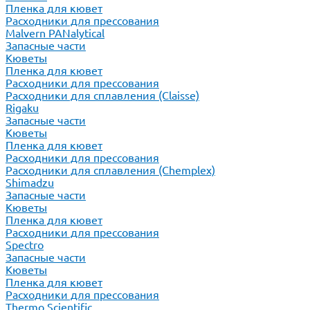
Пленка для кювет
Расходники для прессования
Malvern PANalytical
Запасные части
Кюветы
Пленка для кювет
Расходники для прессования
Расходники для сплавления (Claisse)
Rigaku
Запасные части
Кюветы
Пленка для кювет
Расходники для прессования
Расходники для сплавления (Chemplex)
Shimadzu
Запасные части
Кюветы
Пленка для кювет
Расходники для прессования
Spectro
Запасные части
Кюветы
Пленка для кювет
Расходники для прессования
Thermo Scientific