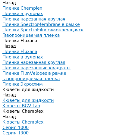
Назад
Пленка Chemplex
Пленка в рулонах
Пленка нарезанная круглая
Пленка SpectroMembrane в рамке
Пленка SpectroFilm самоклеящаяся
Газопроницаемая пленка
Пленка Fluxana
Назад
Пленка Fluxana
Пленка в рулонах
Пленка нарезанная круглая
Пленка нарезанные квадраты
Пленка FilmVelopes в рамке
Газопроницаемая пленка
Пленка Экросхим
Кюветы для жидкости
Назад
Кюветы для жидкости
Кюветы BGV Lab
Кюветы Chemplex
Назад
Кюветы Chemplex
Серия 1000
Серия 1300