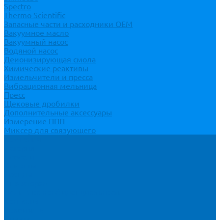
Spectro
Thermo Scientific
Запасные части и расходники ОЕМ
Вакуумное масло
Вакуумный насос
Водяной насос
Деионизирующая смола
Химические реактивы
Измельчители и пресса
Вибрационная мельница
Пресс
Щековые дробилки
Дополнительные аксессуары
Измерение ППП
Миксер для связующего
Компания
История
Новости
Клиенты
Бренды
Инвесторам
Политика конфиденциальности
Контакты
Реквизиты
Оплата