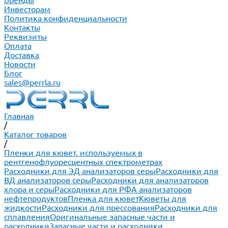
Бренды
Инвесторам
Политика конфиденциальности
Контакты
Реквизиты
Оплата
Доставка
Новости
Блог
sales@perrla.ru
Главная
/
Каталог товаров
/
Пленки для кювет, используемых в
рентгенофлуоресцентных спектрометрах
Расходники для ЭД анализаторов серы
Расходники для
ВД анализаторов серы
Расходники для анализаторов
хлора и серы
Расходники для РФА анализаторов
нефтепродуктов
Пленка для кювет
Кюветы для
жидкости
Расходники для прессования
Расходники для
сплавления
Оригинальные запасные части и
расходники
Запасные части и расходники