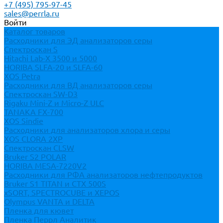
+7 (495) 795-97-45
sales@perrla.ru
Войти
Каталог товаров
Расходники для ЭД анализаторов серы
Спектроскан S
Hitachi Lab-X 3500 и 5000
HORIBA SLFA-20 и SLFA-60
XOS Petra
Расходники для ВД анализаторов серы
Спектроскан SW-D3
Rigaku Mini-Z и Micro-Z ULC
TANAKA FX-700
XOS Sindie
Расходники для анализаторов хлора и серы
XOS CLORA 2XP
Спектроскан CLSW
Bruker S2 POLAR
HORIBA MESA-7220V2
Расходники для РФА анализаторов нефтепродуктов
Bruker S1 TITAN и CTX 500S
xSORT, SPECTROCUBE и XEPOS
Olympus VANTA и DELTA
Пленка для кювет
Пленка Перрл Аналитик