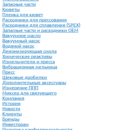
Запасные части
Кюветы
Пленка для кювет
Расходники для прессования
Расходники для сплавления (SPEX)
Запасные части и расходники ОЕМ
Вакуумное масло
Вакуумный насос
Водяной насос
Деионизирующая смола
Химические реактивы
Измельчители и пресса
Вибрационная мельница
Пресс
Щековые дробилки
Дополнительные аксессуары
Измерение ППП
Миксер для связующего
Компания
История
Новости
Клиенты
Бренды
Инвесторам
Политика конфиденциальности