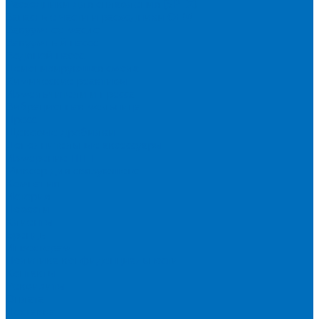
Расходники для сплавления (SPEX)
Запасные части и расходники ОЕМ
Вакуумное масло
Вакуумный насос
Водяной насос
Деионизирующая смола
Химические реактивы
Измельчители и пресса
Вибрационная мельница
Пресс
Щековые дробилки
Дополнительные аксессуары
Измерение ППП
Миксер для связующего
Компания
История
Новости
Клиенты
Бренды
Инвесторам
Политика конфиденциальности
Контакты
Реквизиты
Оплата
Доставка