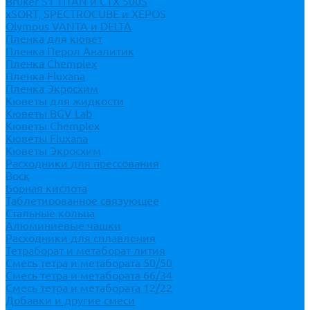
Bruker S1 TITAN и CTX 500S
xSORT, SPECTROCUBE и XEPOS
Olympus VANTA и DELTA
Пленка для кювет
Пленка Перрл Аналитик
Пленка Chemplex
Пленка Fluxana
Пленка Экросхим
Кюветы для жидкости
Кюветы BGV Lab
Кюветы Chemplex
Кюветы Fluxana
Кюветы Экросхим
Расходники для прессования
Воск
Борная кислота
Таблетированное связующее
Стальные кольца
Алюминиевые чашки
Расходники для сплавления
Тетраборат и метаборат лития
Смесь тетра и метабората 50/50
Смесь тетра и метабората 66/34
Смесь тетра и метабората 12/22
Добавки и другие смеси